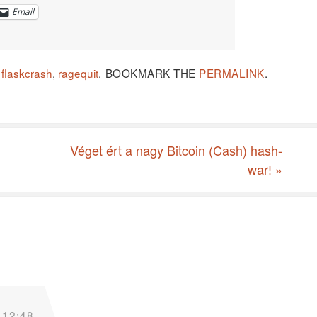
Email
,
flaskcrash
,
ragequit
.
BOOKMARK THE
PERMALINK
.
Véget ért a nagy Bitcoin (Cash) hash-
war!
»
 12:48