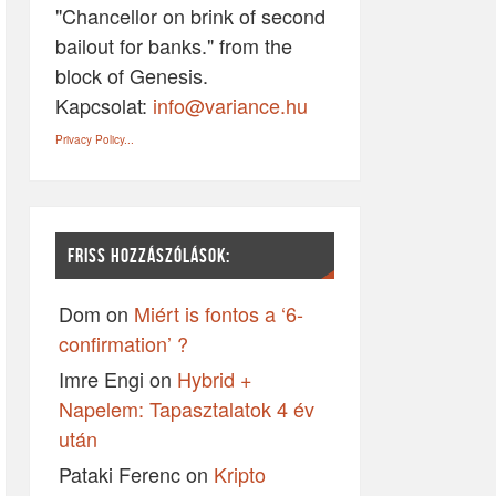
"Chancellor on brink of second
bailout for banks." from the
block of Genesis.
Kapcsolat:
info@variance.hu
Privacy Policy...
FRISS HOZZÁSZÓLÁSOK:
Dom
on
Miért is fontos a ‘6-
confirmation’ ?
Imre Engi
on
Hybrid +
Napelem: Tapasztalatok 4 év
után
Pataki Ferenc
on
Kripto