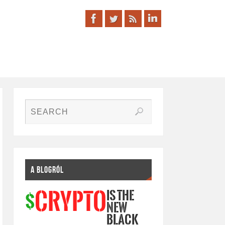
A BLOGRÓL
IS THE
CRYPTO
$
NEW
BLACK