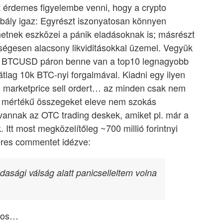
t érdemes figyelembe venni, hogy a crypto
bály igaz: Egyrészt iszonyatosan könnyen
etnek eszközei a pánik eladásoknak is; másrészt
ségesen alacsony likviditásokkal üzemel. Vegyük
 a BTCUSD páron benne van a top10 legnagyobb
tlag 10k BTC-nyi forgalmával. Kiadni egy ilyen
s marketprice sell ordert… az minden csak nem
a mértékű összegeket eleve nem szokás
 vannak az OTC trading deskek, amiket pl. már a
. Itt most megközelítőleg ~700 millió forintnyi
teres commentet idézve:
dasági válság alatt panicselleltem volna
ztos…