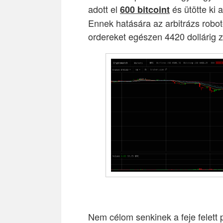
adott el
és ütötte ki 
600 bitcoint
Ennek hatására az arbitrázs roboto
ordereket egészen 4420 dollárig zs
Nem célom senkinek a feje felett p