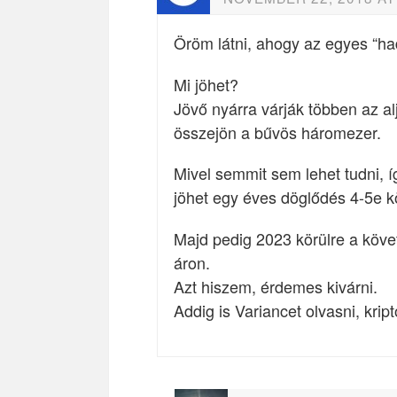
Öröm látni, ahogy az egyes “h
Mi jöhet?
Jövő nyárra várják többen az al
összejön a bűvös háromezer.
Mivel semmit sem lehet tudni, 
jöhet egy éves döglődés 4-5e k
Majd pedig 2023 körülre a köve
áron.
Azt hiszem, érdemes kivárni.
Addig is Variancet olvasni, kript