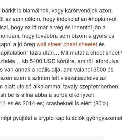
y bárkit is blamálnak, vagy kárörvendjek azon,
Sőt az sem célom, hogy indokolatlan #hopium-ot
szi, hogy ez itt már a vég és innentől jön a
ondani, hogy továbbra sem bízom a gyors és
kapni a jó öreg
wall street cheat sheetet
és
apitulation” fázis után… Mit mutat a cheet sheet?
sztelés… kb 5400 USD körülre, amiről lefordulva
s van annak a reális alja, ami valahol 3500 és
szen ezen a szinten lett visszatesztelve az
m alatt utolsó alkalommal tavaly szeptemberben.
h be is állna abba a sorba elkönyvelt
11-es és 2014-es) crasheknél is elért (80%).
népi gyűjtést a crypto kapitulációk gyöngyszemei