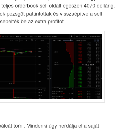
a teljes orderbook sell oldalt egészen 4070 dollárig.
k pezsgőt pattintottak és visszaépítve a sell
ebelték be az extra profitot.
álcát törni. Mindenki úgy herdálja el a saját