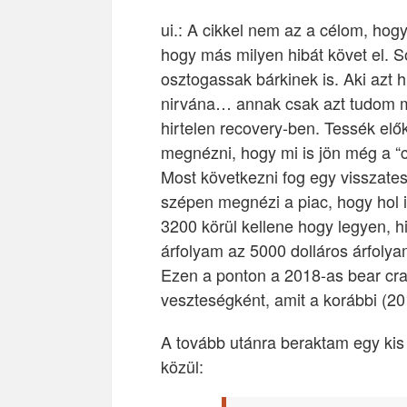
ui.: A cikkel nem az a célom, hog
hogy más milyen hibát követ el. 
osztogassak bárkinek is. Aki azt hi
nirvána… annak csak azt tudom m
hirtelen recovery-ben. Tessék elő
megnézni, hogy mi is jön még a “c
Most következni fog egy visszate
szépen megnézi a piac, hogy hol i
3200 körül kellene hogy legyen, hi
árfolyam az 5000 dolláros árfolya
Ezen a ponton a 2018-as bear cras
veszteségként, amit a korábbi (20
A tovább utánra beraktam egy kis 
közül: