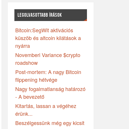
LEGOLVASOTTABB ÍRÁSOK
Bitcoin:SegWit aktivációs
küszöb és altcoin kilátások a
nyárra
Novemberi Variance $crypto
roadshow
Post-mortem: A nagy Bitcoin
flippening hétvége
Nagy fogalmatlanság határozó
- A bevezető
Kitartás, lassan a végéhez
érünk...
Beszélgessünk még egy kicsit