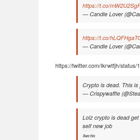
https://t.co/mW2U2Sg
— Candle Lover (@Ca
https://t.co/hLQFHgaT
— Candle Lover (@Ca
https://twitter.com/Ikrwtfjh/stat
Crypto is dead. This is 
— Crispywaffle (@Ste
Lolz crypto is dead ge
self new job
Share this: