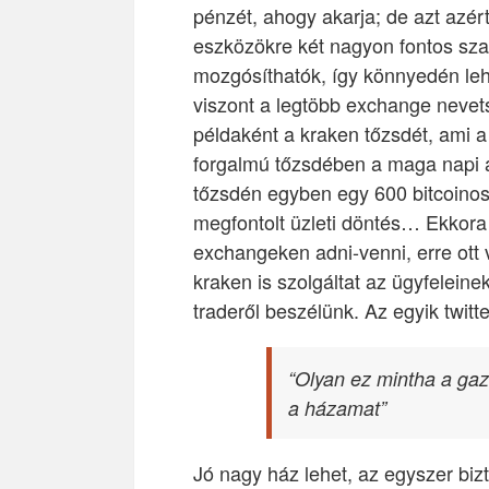
pénzét, ahogy akarja; de azt azér
eszközökre két nagyon fontos sza
mozgósíthatók, így könnyedén leh
viszont a legtöbb exchange nevet
példaként a kraken tőzsdét, ami
forgalmú tőzsdében a maga napi á
tőzsdén egyben egy 600 bitcoino
megfontolt üzleti döntés… Ekkor
exchangeken adni-venni, erre ott
kraken is szolgáltat az ügyfeleinek
traderől beszélünk. Az egyik twit
“Olyan ez mintha a gaz
a házamat”
Jó nagy ház lehet, az egyszer bi