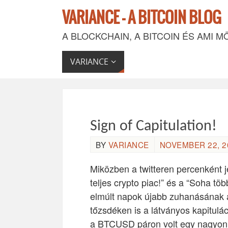
VARIANCE - A BITCOIN BLOG
A BLOCKCHAIN, A BITCOIN ÉS AMI M
VARIANCE
Sign of Capitulation!
BY
VARIANCE
NOVEMBER 22, 20
Miközben a twitteren percenként j
teljes crypto piac!” és a “Soha töb
elmúlt napok újabb zuhanásának 
tőzsdéken is a látványos kapitulác
a BTCUSD páron volt egy nagyon l