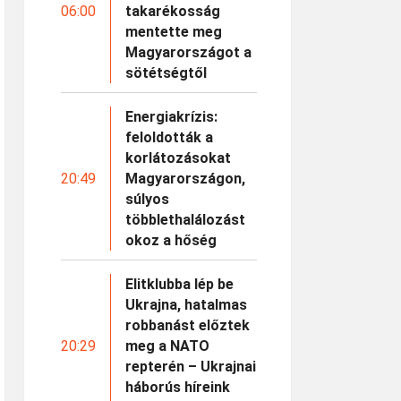
06:00
takarékosság
mentette meg
Magyarországot a
sötétségtől
Energiakrízis:
feloldották a
korlátozásokat
20:49
Magyarországon,
súlyos
többlethalálozást
okoz a hőség
Elitklubba lép be
Ukrajna, hatalmas
robbanást előztek
20:29
meg a NATO
repterén – Ukrajnai
háborús híreink