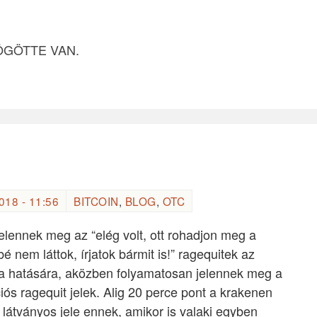
ÖGÖTTE VAN.
18 - 11:56
BITCOIN
,
BLOG
,
OTC
elennek meg az “elég volt, ott rohadjon meg a
bé nem láttok, írjatok bármit is!” ragequitek az
a hatására, aközben folyamatosan jelennek meg a
iós ragequit jelek. Alig 20 perce pont a krakenen
átványos jele ennek, amikor is valaki egyben