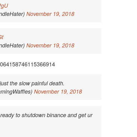
PgU
ndleHater)
November 19, 2018
Gt
ndleHater)
November 19, 2018
us/1064158746115366914
just the slow painful death.
amingWaffles)
November 19, 2018
t ready to shutdown binance and get ur