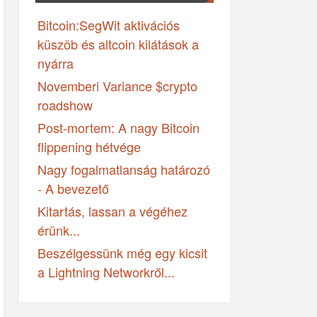
Bitcoin:SegWit aktivációs
küszöb és altcoin kilátások a
nyárra
Novemberi Variance $crypto
roadshow
Post-mortem: A nagy Bitcoin
flippening hétvége
Nagy fogalmatlanság határozó
- A bevezető
Kitartás, lassan a végéhez
érünk...
Beszélgessünk még egy kicsit
a Lightning Networkről...