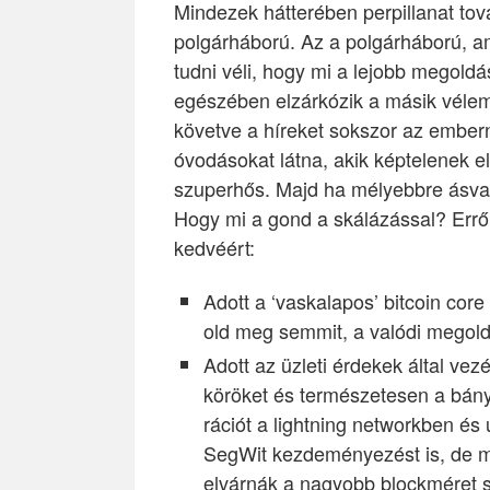
Mindezek hátterében perpillanat tová
polgárháború. Az a polgárháború, am
tudni véli, hogy mi a lejobb megoldás
egészében elzárkózik a másik vélem
követve a híreket sokszor az ember
óvodásokat látna, akik képtelenek 
szuperhős. Majd ha mélyebbre ásva a
Hogy mi a gond a skálázással? Erről
kedvéért:
Adott a ‘vaskalapos’ bitcoin core
old meg semmit, a valódi megoldá
Adott az üzleti érdekek által ve
köröket és természetesen a bányá
rációt a lightning networkben é
SegWit kezdeményezést is, de m
elvárnák a nagyobb blockméret s