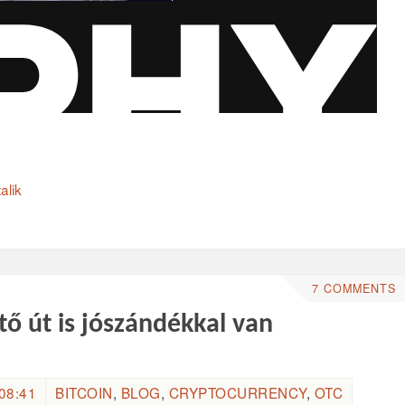
talik
7 COMMENTS
tő út is jószándékkal van
08:41
BITCOIN
,
BLOG
,
CRYPTOCURRENCY
,
OTC