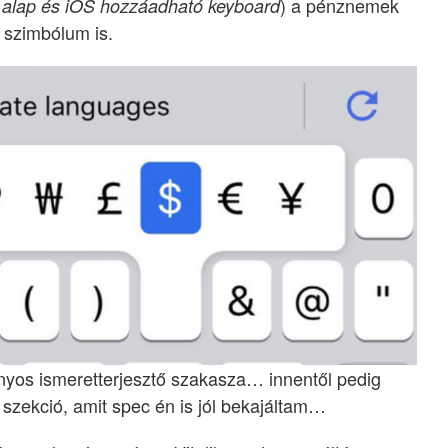
) a pénznemek
 alap és iOS hozzáadható keyboard
n szimbólum is.
ányos ismeretterjesztő szakasza… innentől pedig
szekció, amit spec én is jól bekajáltam…