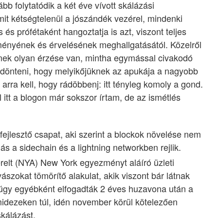
bb folytatódik a két éve vívott skálázási
it kétségtelenül a jószándék vezérel, mindenki
 és prófétaként hangoztatja is azt, viszont teljes
ényének és érvelésének meghallgatásától. Közelről
nek olyan érzése van, mintha egymással civakodó
eldönteni, hogy melyikőjüknek az apukája a nagyobb
rra kell, hogy rádöbbenj: itt tényleg komoly a gond.
 itt a blogon már sokszor írtam, de az ismétlés
 fejlesztő csapat, aki szerint a blockok növelése nem
s a sidechain és a lightning networkben rejlik.
zérelt (NYA) New York egyezményt aláíró üzleti
szokat tömörítő alakulat, akik viszont bár látnak
s úgy egyébként elfogadták 2 éves huzavona után a
idezeken túl, idén november körül kötelezően
kálázást.