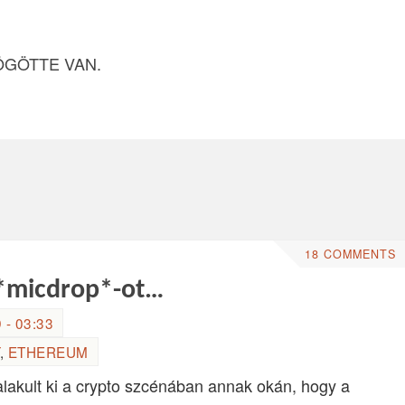
ÖGÖTTE VAN.
18 COMMENTS
 *micdrop*-ot…
- 03:33
,
ETHEREUM
akult ki a crypto szcénában annak okán, hogy a