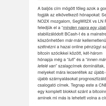
A baljós cím mögött főleg azok a g
fogják az elkövetkező hónapokat: Se
NO2X mozgalom, SegWit2X vs LN FU
feledjük el a “
minden napra egy úja
stabilizálódott BCash-t és a mainst
köszönhetően már-már kellemetlenül t
szét
nézni a hazai online pénzügyi sa
bitcoin szócikkei között, két-három
hónapja még a “
” és a “
lufi
innen már
” szalagcímek domináltak,
lefelé van
melyeket mára lecseréltek az újabb
újabb szárnyalásokat prognosztizál
csalogató címek. Tegnap este a C
egy komplett blokkot szánt a bitcoin
aminek mi más is lehetett volna a cím