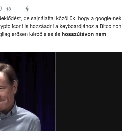
deklődést, de sajnálattal közöljük, hogy a google-nek
ypto icont is hozzáadni a keyboardjához a Bitcoinon
gilag erősen kérdőjeles és
hosszútávon nem