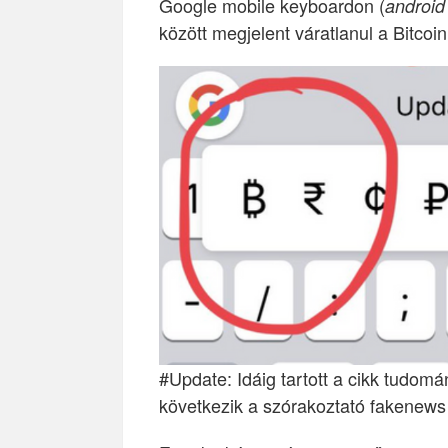
Google mobile keyboardon (
android
között megjelent váratlanul a Bitcoi
#Update: Idáig tartott a cikk tudom
következik a szórakoztató fakenews 