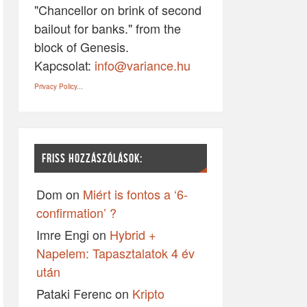
"Chancellor on brink of second
bailout for banks." from the
block of Genesis.
Kapcsolat:
info@variance.hu
Privacy Policy...
FRISS HOZZÁSZÓLÁSOK:
Dom
on
Miért is fontos a ‘6-
confirmation’ ?
Imre Engi
on
Hybrid +
Napelem: Tapasztalatok 4 év
után
Pataki Ferenc
on
Kripto