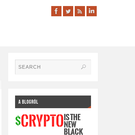
A BLOGRÓL
IS THE
CRYPTO
$
NEW
BLACK