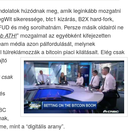
ondolatok húzódnak meg, amik leginkább mozgatni
gWit sikeressége, btc1 kizárás, B2X hard-fork,
D és még sorolhatnám. Persze másik oldalról ne
” mozgalmat az egyébként kifejezetten
bb ATH!
ream média azon pálfordulását, melynek
úlreklámozzák a bitcoin piaci kilátásait. Elég csak
jtó
 csak
 és
ó
NBC
nak,
e, mint a “digitális arany”.