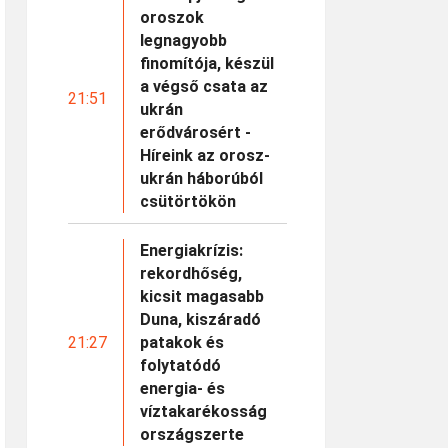
oroszok
legnagyobb
finomítója, készül
a végső csata az
21:51
ukrán
erődvárosért -
Híreink az orosz-
ukrán háborúból
csütörtökön
Energiakrízis:
rekordhőség,
kicsit magasabb
Duna, kiszáradó
21:27
patakok és
folytatódó
energia- és
víztakarékosság
országszerte