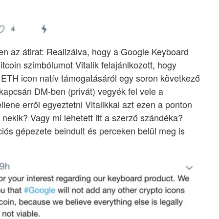
den az átirat: Realizálva, hogy a Google Keyboard
coin szimbólumot Vitalik felajánlkozott, hogy
 ETH icon natív támogatásáról egy soron következő
kapcsán DM-ben (privát) vegyék fel vele a
lene erről egyeztetni Vitalikkal azt ezen a ponton
nekik? Vagy mi lehetett itt a szerző szándéka?
ós gépezete beindult és perceken belül meg is