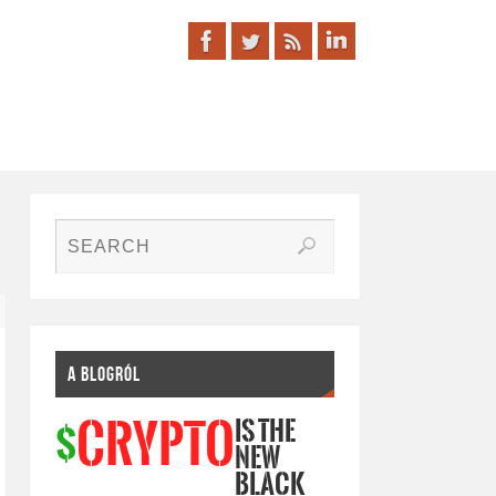
A BLOGRÓL
IS THE
CRYPTO
$
NEW
BLACK