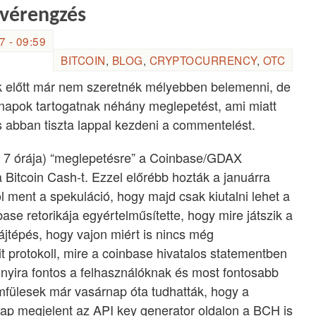
 vérengzés
 - 09:59
BITCOIN
,
BLOG
,
CRYPTOCURRENCY
,
OTC
k előtt már nem szeretnék mélyebben belemenni, de
napok tartogatnak néhány meglepetést, ami miatt
és abban tiszta lappal kezdeni a commentelést.
kb 7 órája) “meglepetésre” a Coinbase/GDAX
 a Bitcoin Cash-t. Ezzel előrébb hozták a januárra
l ment a spekuláció, hogy majd csak kiutalni lehet a
se retorikája egyértelműsítette, hogy mire játszik a
ájtépés, hogy vajon miért is nincs még
 protokoll, mire a coinbase hivatalos statementben
nnyira fontos a felhasználóknak és most fontosabb
fülesek már vasárnap óta tudhatták, hogy a
nap megjelent az API key generator oldalon a BCH is