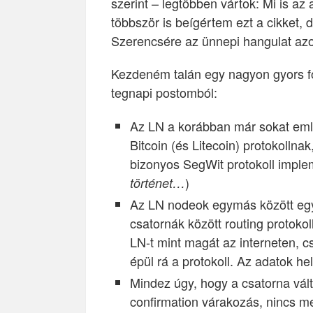
szerint – legtöbben vártok: Mi is az
többször is beígértem ezt a cikket,
Szerencsére az ünnepi hangulat azo
Kezdeném talán egy nagyon gyors fo
tegnapi postomból:
Az LN a korábban már sokat emle
Bitcoin (és Litecoin) protokollnak
bizonyos SegWit protokoll imple
)
történet…
Az LN nodeok egymás között egy-
csatornák között routing protoko
LN-t mint magát az interneten, c
épül rá a protokoll. Az adatok he
Mindez úgy, hogy a csatorna vál
confirmation várakozás, nincs m