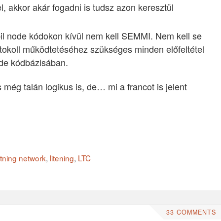
el, akkor akár fogadni is tudsz azon keresztül
il node kódokon kívül nem kell SEMMI. Nem kell se
rotokoll működtetéséhez szükséges minden előfeltétel
ode kódbázisában.
még talán logikus is, de… mi a francot is jelent
htning network
,
litening
,
LTC
33 COMMENTS