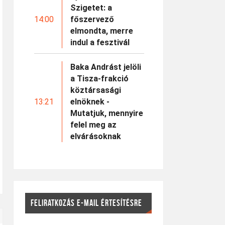
Szigetet: a
14:00
főszervező
elmondta, merre
indul a fesztivál
Baka Andrást jelöli
a Tisza-frakció
köztársasági
13:21
elnöknek -
Mutatjuk, mennyire
felel meg az
elvárásoknak
FELIRATKOZÁS E-MAIL ÉRTESÍTÉSRE