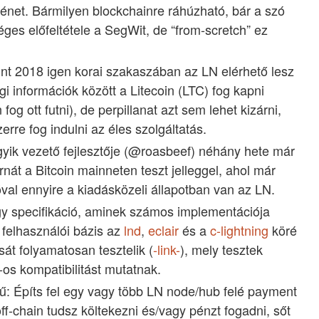
ténet. Bármilyen blockchainre ráhúzható, bár a szó
ges előfeltétele a SegWit, de “from-scretch” ez
erint 2018 igen korai szakaszában az LN elérhető lesz
gi információk között a Litecoin (LTC) fog kapni
fog ott futni), de perpillanat azt sem lehet kizárni,
erre fog indulni az éles szolgáltatás.
ik vezető fejlesztője (@roasbeef) néhány hete már
nát a Bitcoin mainneten teszt jelleggel, ahol már
óval ennyire a kiadásközeli állapotban van az LN.
 specifikáció, aminek számos implementációja
 felhasználói bázis az
lnd
,
eclair
és a
c-lightning
köré
sát folyamatosan tesztelik (
-link-
), mely tesztek
s kompatibilitást mutatnak.
ű: Építs fel egy vagy több LN node/hub felé payment
ff-chain tudsz költekezni és/vagy pénzt fogadni, sőt