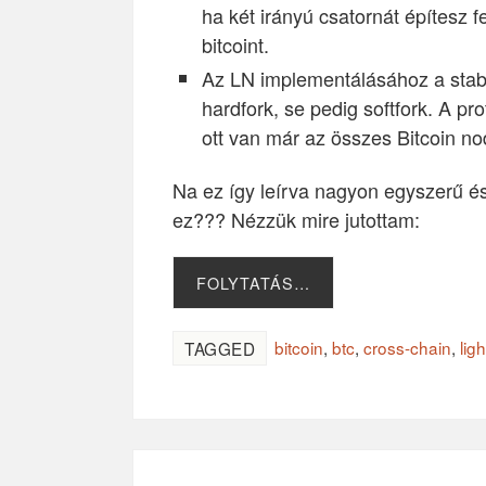
ha két irányú csatornát építesz f
bitcoint.
Az LN implementálásához a stab
hardfork, se pedig softfork. A p
ott van már az összes Bitcoin n
Na ez így leírva nagyon egyszerű és 
ez??? Nézzük mire jutottam:
FOLYTATÁS…
bitcoin
,
btc
,
cross-chain
,
lig
TAGGED