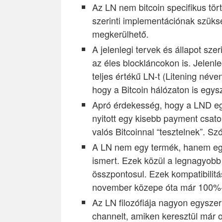
Az LN nem bitcoin specifikus tör
szerinti implementációnak szüksé
megkerülhető.
A jelenlegi tervek és állapot sz
az éles blockláncokon is. Jelenle
teljes értékű LN-t (Litening néven 
hogy a Bitcoin hálózaton is egysz
Apró érdekesség, hogy a LND egy
nyitott egy kisebb payment csator
valós Bitcoinnal “tesztelnek”. Sz
A LN nem egy termék, hanem egy
ismert. Ezek közül a legnagyobb
összpontosul. Ezek kompatibilitá
november közepe óta már 100%-o
Az LN filozófiája nagyon egyszer
channelt, amiken keresztül már o