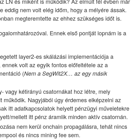
 az LN és miként is működik? Az elmúlt fél évben már
 de eddig nem volt elég időm, hogy a mélyére ássak.
nban megteremtette az ehhez szükséges időt is.
galomhatározóval. Ennek első pontját lopnám is a
getett layer2-es skálázási implementációja a
, ennek volt az egyik fontos előfeltétele az a
mentáció (
Nem a SegWit2X… az egy másik
 vagy kétirányú csatornákat hoz létre, mely
llt működik. Nagyjából úgy érdemes elképzelni az
sak itt adatkapcsolatok helyett pénzügyi műveletekre
lyett/mellett itt pénz áramlik minden aktív csatornán.
tozása nem kerül onchain propagálásra, tehát nincs
empool és nincs mining fee sem.