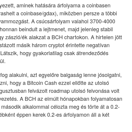
nyezett, aminek hatására árfolyama a coinbasen
crashelt a coinbase/gdax), miközben persze a többi
folyammozgást. A csúcsárfolyam valahol 3700-4000
ahonnan beindult a lejtmenet, majd jelenleg stabil
gy zászló/ék alakzat a BCH chartokon. A hirtelen jött
stázott másik három cryptot érintette negatívan
Látszik, hogy gyakorlatilag csak átrendeződés
ül.
og alakulni, azt egyelőre balgaság lenne jósolgatni,
i, hogy a Bitcoin Cash ezzel ellőtte az utolsó
ugusztusban felvázolt roadmap utolsó felvonása volt
evezetés. A BCH az elmúlt hónapokban folyamatosan
t második alkalommal célozta meg és törte át a 0.2-
bként éppen kerek 0.2-es árfolyamon áll a két