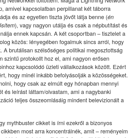
ing Networkkel töltöttem. Maga a Lightning Network
, amivel kapcsolatban perpillanat két táborra
ja és az egyetlen tiszta jövőt látja benne (
én
), vagy nagyon utálja és csak a népbutítást és
ősítem
nálja ennek kapcsán. A két csoportban – tisztelet a
 dolog közös: lényegében fogalmuk sincs arról, hogy
. A brutálisan szélsőséges politikai megosztottság
n szintű protokollt hoz el, ami nagyon erősen
coinhoz kapcsolódó üzleti vállalkozások között. Ezért
t, hogy minél inkább befolyásolják a közösségeket.
lni, hogy csak az elmúlt egy hónapban mennyi
 és leírást láttam/olvastam, ami a nagybanki
izáció teljes összeomlásáig mindent belevizionált a
 mythbuster cikket is írni ezekről a bizonyos
a cikkben most arra koncentrálnék, amit – reményeim