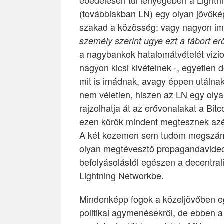
ebédelésen túl lényegében a Lightn
(továbbiakban LN) egy olyan jövőkép
szakad a közösség: vagy nagyon imád
személy szerint ugye ezt a tábort er
a nagybankok hatalomátvételét vizio
nagyon kicsi kivételnek -, egyetlen
mit is imádnak, avagy éppen utálnak
nem véletlen, hiszen az LN egy olya
rajzolhatja át az erővonalakat a Bit
ezen körök mindent megtesznek azér
A két kezemen sem tudom megszámo
olyan megtévesztő propagandavideót
befolyásolástól egészen a decentral
Lightning Networkbe.
Mindenképp fogok a közeljövőben egy
politikai agymenésekről, de ebben 