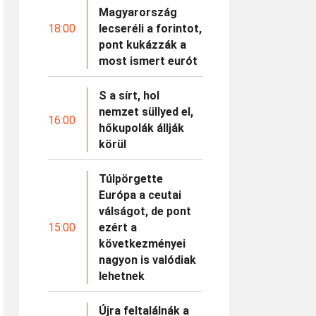
Magyarország
18:00
lecseréli a forintot,
pont kukázzák a
most ismert eurót
S a sírt, hol
nemzet süllyed el,
16:00
hőkupolák állják
körül
Túlpörgette
Európa a ceutai
válságot, de pont
15:00
ezért a
következményei
nagyon is valódiak
lehetnek
Újra feltalálnák a