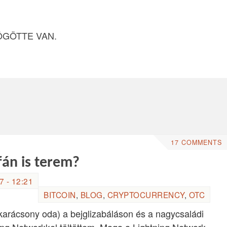
ÖGÖTTE VAN.
17 COMMENTS
fán is terem?
 - 12:21
BITCOIN
,
BLOG
,
CRYPTOCURRENCY
,
OTC
 karácsony oda) a bejglizabáláson és a nagycsaládi