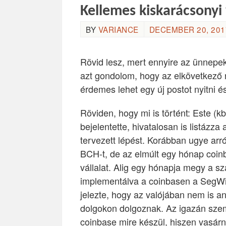
Kellemes kiskarácsonyi
BY
VARIANCE
DECEMBER 20, 2017
Rövid lesz, mert ennyire az ünnepe
azt gondolom, hogy az elkövetkező 
érdemes lehet egy új postot nyitni 
Röviden, hogy mi is történt: Este (
bejelentette, hivatalosan is listázza
tervezett lépést. Korábban ugye arró
BCH-t, de az elmúlt egy hónap coinba
vállalat. Alig egy hónapja megy a sz
implementálva a coinbasen a SegWit
jelezte, hogy az valójában nem is a
dolgokon dolgoznak. Az igazán szem
coinbase mire készül, hiszen vasár