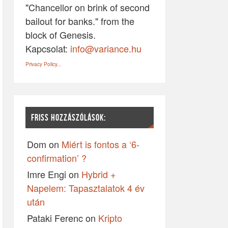
"Chancellor on brink of second
bailout for banks." from the
block of Genesis.
Kapcsolat:
info@variance.hu
Privacy Policy...
FRISS HOZZÁSZÓLÁSOK:
Dom
on
Miért is fontos a ‘6-
confirmation’ ?
Imre Engi
on
Hybrid +
Napelem: Tapasztalatok 4 év
után
Pataki Ferenc
on
Kripto