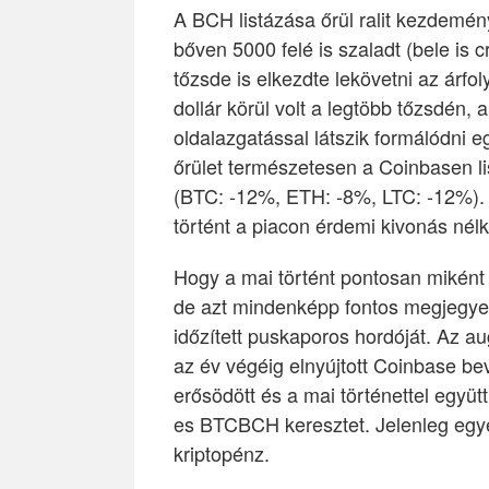
A BCH listázása őrül ralit kezdemé
bőven 5000 felé is szaladt (bele is 
tőzsde is elkezdte lekövetni az ár
dollár körül volt a legtöbb tőzsdén, 
oldalazgatással látszik formálódni e
őrület természetesen a Coinbasen li
(BTC: -12%, ETH: -8%, LTC: -12%). 
történt a piacon érdemi kivonás nélk
Hogy a mai történt pontosan miként f
de azt mindenképp fontos megjegyezn
időzített puskaporos hordóját. Az a
az év végéig elnyújtott Coinbase b
erősödött és a mai történettel együt
es BTCBCH keresztet. Jelenleg egyé
kriptopénz.