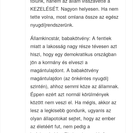
tőlünk, hanem az állam visszavette a
KEZELÉSÉT. Nagyon helyesen. Ha nem
tette volna, most omlana össze az egész
nyugdíjrendszerünk.
Államkincstár, babakötvény: A fentiek
miatt a lakosság nagy része tévesen azt
hiszi, hogy egy demokratikus országban
jön a kormány és elveszi a
magántulajdont. A babakötvény
magántulajdon (az önkéntes nyugdíj
szintén), ahhoz semmi köze az államnak.
Éppen ezért azt normál körülmények
között nem veszi el. Ha mégis, akkor az
lesz a legkisebb gondunk, ugyanis az
olyan állapotokat sejtet, hogy az ember
az életéért fut, nem pedig a