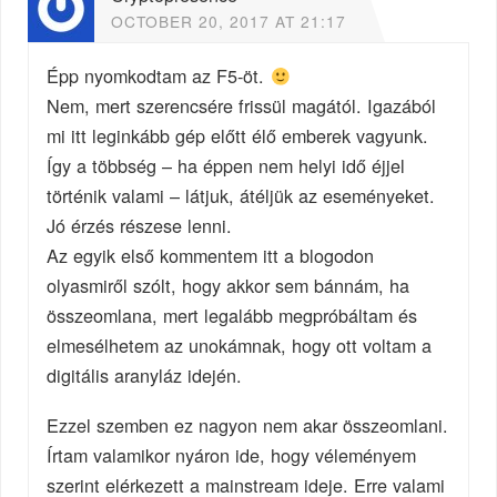
OCTOBER 20, 2017 AT 21:17
Épp nyomkodtam az F5-öt.
Nem, mert szerencsére frissül magától. Igazából
mi itt leginkább gép előtt élő emberek vagyunk.
Így a többség – ha éppen nem helyi idő éjjel
történik valami – látjuk, átéljük az eseményeket.
Jó érzés részese lenni.
Az egyik első kommentem itt a blogodon
olyasmiről szólt, hogy akkor sem bánnám, ha
összeomlana, mert legalább megpróbáltam és
elmesélhetem az unokámnak, hogy ott voltam a
digitális aranyláz idején.
Ezzel szemben ez nagyon nem akar összeomlani.
Írtam valamikor nyáron ide, hogy véleményem
szerint elérkezett a mainstream ideje. Erre valami