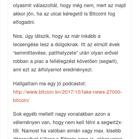
olyasmit válaszoltál, hogy még nem, mert az majd
akkor jön, ha az utcai kéregető is Bitcoint fog
elfogadni.
Nos, úgy látszik, hogy az már inkább a
lecsengése lesz a dolgoknak. Itt az elmúlt évek
“semmittevése, patthelyzete” után olyan erővel
robban a piac a fellélegzést követően (segwit),
ami ezt az árfolyamot eredményezi.
Hallgattam ma egy jó podcastot:
http://www.bitcoin.kn/2017/10/fake-news-27000-
bitcoin/
Sok egyéb mellett nagy vonalakban azon a
véleményen van, hogy nem kell félni a segwit2x-
től. Namost ha valóban simán vagy max. kisebb
döccenővel túllesz a Bitcoin ezen is, akkor vajon