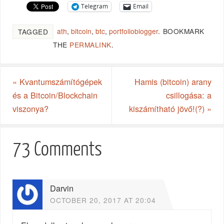
Telegram
Email
ath
,
bitcoin
,
btc
,
portfolioblogger
.
BOOKMARK
TAGGED
THE
PERMALINK
.
«
Kvantumszámítógépek
Hamis (bitcoin) arany
és a Bitcoin/Blockchain
csillogása: a
viszonya?
kiszámítható jövő!(?)
»
73 Comments
Darvin
OCTOBER 20, 2017 AT 20:04