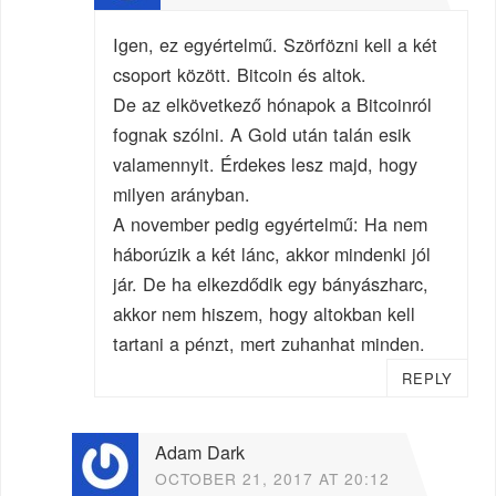
Igen, ez egyértelmű. Szörfözni kell a két
csoport között. Bitcoin és altok.
De az elkövetkező hónapok a Bitcoinról
fognak szólni. A Gold után talán esik
valamennyit. Érdekes lesz majd, hogy
milyen arányban.
A november pedig egyértelmű: Ha nem
háborúzik a két lánc, akkor mindenki jól
jár. De ha elkezdődik egy bányászharc,
akkor nem hiszem, hogy altokban kell
tartani a pénzt, mert zuhanhat minden.
REPLY
Adam Dark
OCTOBER 21, 2017 AT 20:12