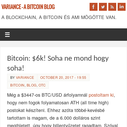
VARIANCE - A BITCOIN BLOG
A BLOCKCHAIN, A BITCOIN ÉS AMI MÖGÖTTE VAN.
Bitcoin: $6k! Soha ne mond hogy
soha!
BY
VARIANCE
OCTOBER 20, 2017 - 19:55
BITCOIN
,
BLOG
,
OTC
Még a $3447-os BTC/USD árfolyamnál
postoltam ki
,
hogy nem fogok folyamatosan ATH (all time high)
postokat készíteni. Ehhez azóta többé-kevésbé
tartottam is magam, de a 6.000 dolláros szint
megihletett, úgy hogy billentyűzetet ragadtam. Szóval