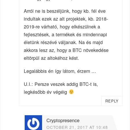
Arról ne is beszéljünk, hogy kb. fél éve
indultak ezek az alt projektek, kb. 2018-
2019-re várható, hogy elkészülnek a
fejlesztések, a termékek és mindennapi
életünk részévé váljanak. Na és majd
akkora lesz az, hogy a BTC növekedése
eltörpül az altokéhoz kést.
Legalábbis én így látom, érzem …
U.I.: Persze veszek addig BTC-t is,
legkésőbb év végéig
REPLY
Cryptopresence
OCTOBER 21, 2017 AT 10:48