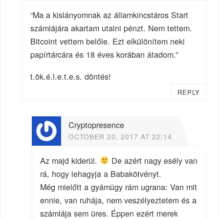
“Ma a kislányomnak az államkincstáros Start
számlájára akartam utalni pénzt. Nem tettem.
Bitcoint vettem belőle. Ezt elkülönítem neki
papírtárcára és 18 éves korában átadom.”
t.ök.é.l.e.t.e.s. döntés!
REPLY
Cryptopresence
OCTOBER 20, 2017 AT 22:14
Az majd kiderül.
De azért nagy esély van
rá, hogy lehagyja a Babakötvényt.
Még mielőtt a gyámügy rám ugrana: Van mit
ennie, van ruhája, nem veszélyeztetem és a
számlája sem üres. Éppen ezért merek