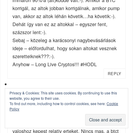
korrigál, az altok jobban korrigálnak, amikor pump
van, akkor az altok léhán követik…ha követik:-).
Dehát így van ez az altokkal – egyszer fent,
százszor lent:-).
Sebaj – közeleg a karácsonyi nagybevásárlások
ideje – előfordulhat, hogy sokan altokat vesznek
szeretteiknek???:-).
Anyhow – Long Live Cryptos!!! #HODL
REPLY
Berci
Privacy & Cookies: This site uses cookies. By continuing to use this
website, you agree to their use.
OCTOBER 21, 2017 AT 10:28
To find out more, including how to control cookies, see here:
Cookie
Policy
Abbol tud lenni igazan buborek, aminek nem
lehet vagy nagyon nehez beloni a valos vagy
valoshoz kepest relativ erteket. Nincs mas, a btct