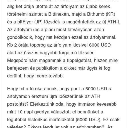
alig két órája ütötte át az árfolyam az újabb kerek
történelmi szintet a Bitfinexen, majd a Bithumb (KR)
és a bitFlyer (JP) tőzsdék is megérintették az új ATH-t.
Az árfolyam (és a piac) most látványosan azon
gondolkodik, hogy mit kezdjen ezzel az árfolyammal.
Kb 2 órája toporog az árfolyam kicsivel 6000 USD
alatt az összes nagyobb forgalmú tőzsdén.
Megspórolnám magamnak a tippelgetést, hiszen mire
befejezem és publikálom a cikket már úgyis ki fog
derülni, hogy merre tovább.
Hogy mi a fő oka annak, hogy pont a 6000 USD-s
árfolyamon éreztem újra időszerűnek az ATH
postolást? Elérkeztünk oda, hogy immáron kevesebb
mint 10 napi gyertya választott el bennünket a
legutóbbi historikus mérföldkőtől (5000 USD). Ez csak
véletlen? Ekkora lendület volt az árfolyamban? Az