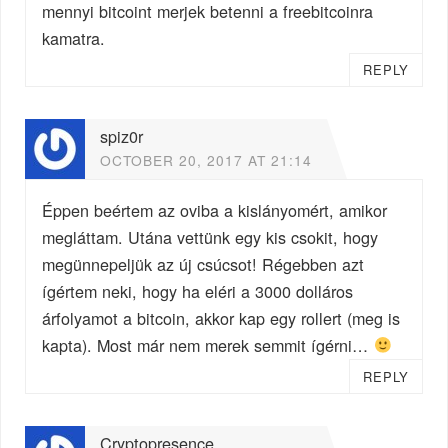
mennyi bitcoint merjek betenni a freebitcoinra
kamatra.
REPLY
spiz0r
OCTOBER 20, 2017 AT 21:14
Éppen beértem az oviba a kislányomért, amikor
megláttam. Utána vettünk egy kis csokit, hogy
megünnepeljük az új csúcsot! Régebben azt
ígértem neki, hogy ha eléri a 3000 dolláros
árfolyamot a bitcoin, akkor kap egy rollert (meg is
kapta). Most már nem merek semmit ígérni…
REPLY
Cryptopresence