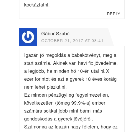
kockáztatni.
REPLY
Gábor Szabó
OCTOBER 21, 2017 AT 08:41
Igazán jó megoldás a babakötvényt, meg a
start számla. Akinek van havi fix jövedelme,
a legjobb, ha minden hó 10-én utal rá X
ezer forintot és azt a gyerek 18 éves koráig
nem lehet piszkálni.
Ez minden pénzügyileg fegyelmezetlen,
következetlen (tömeg 99.9%-a) ember
számára sokkal jobb mint bármi más
gondoskodás a gyerek jövőjéről.
Számomra az igazán nagy félelem, hogy ez