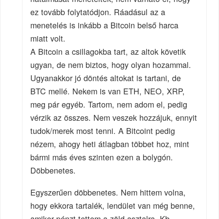
ez tovább folytatódjon. Ráadásul az a
menetelés is inkább a Bitcoin belső harca
miatt volt.
A Bitcoin a csillagokba tart, az altok követik
ugyan, de nem biztos, hogy olyan hozammal.
Ugyanakkor jó döntés altokat is tartani, de
BTC mellé. Nekem is van ETH, NEO, XRP,
meg pár egyéb. Tartom, nem adom el, pedig
vérzik az összes. Nem veszek hozzájuk, ennyit
tudok/merek most tenni. A Bitcoint pedig
nézem, ahogy heti átlagban többet hoz, mint
bármi más éves szinten ezen a bolygón.
Döbbenetes.
Egyszerűen döbbenetes. Nem hittem volna,
hogy ekkora tartalék, lendület van még benne,
amikor pénzt tettem a zöld asztalra. Kb.