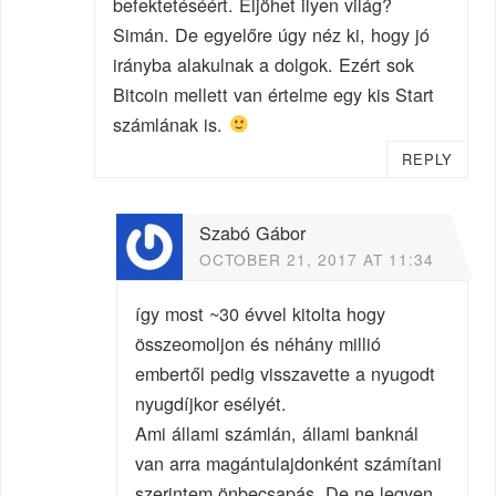
befektetéséért. Eljöhet ilyen világ?
Simán. De egyelőre úgy néz ki, hogy jó
irányba alakulnak a dolgok. Ezért sok
Bitcoin mellett van értelme egy kis Start
számlának is.
REPLY
Szabó Gábor
OCTOBER 21, 2017 AT 11:34
így most ~30 évvel kitolta hogy
összeomoljon és néhány millió
embertől pedig visszavette a nyugodt
nyugdíjkor esélyét.
Ami állami számlán, állami banknál
van arra magántulajdonként számítani
szerintem önbecsapás. De ne legyen