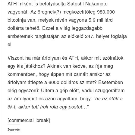
ATH miként is befolyásolja Satoshi Nakamoto
vagyonát. Az öregnek(?) megközelítőleg 980.000
bitcoinja van, melyek révén vagyona 5,9 milliárd
dollárra tehető. Ezzel a világ leggazdagabb
embereinek ranglistáján az előkelő 247. helyet foglalja
el
Viszont ha már árfolyam és ATH, akkor mit szólnátok
egy kis játékhoz? Akinek van kedve, az írja meg
kommentben, hogy éppen mit csinált amikor az
árfolyam átlépte a 6000 dolláros szintet? Esetemben
elég egyszerű: Ültem a gép előtt, vadul szuggeráltam
az árfolyamot és azon agyaltam, hogy: “
ha ez átüti a
”
6k-t, akkor tuti írok róla egy postot…
[commercial_break]
Share this: