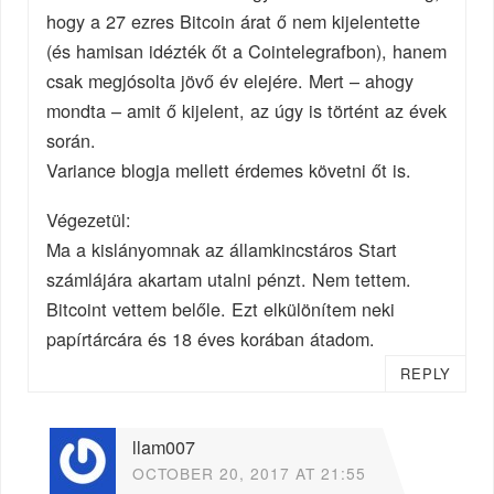
hogy a 27 ezres Bitcoin árat ő nem kijelentette
(és hamisan idézték őt a Cointelegrafbon), hanem
csak megjósolta jövő év elejére. Mert – ahogy
mondta – amit ő kijelent, az úgy is történt az évek
során.
Variance blogja mellett érdemes követni őt is.
Végezetül:
Ma a kislányomnak az államkincstáros Start
számlájára akartam utalni pénzt. Nem tettem.
Bitcoint vettem belőle. Ezt elkülönítem neki
papírtárcára és 18 éves korában átadom.
REPLY
llam007
OCTOBER 20, 2017 AT 21:55