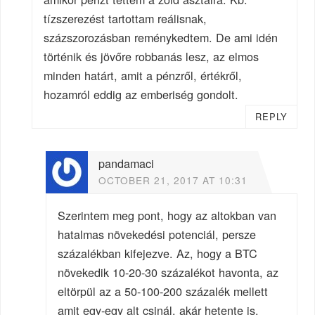
tízszerezést tartottam reálisnak,
százszorozásban reménykedtem. De ami idén
történik és jövőre robbanás lesz, az elmos
minden határt, amit a pénzről, értékről,
hozamról eddig az emberiség gondolt.
REPLY
pandamaci
OCTOBER 21, 2017 AT 10:31
Szerintem meg pont, hogy az altokban van
hatalmas növekedési potenciál, persze
százalékban kifejezve. Az, hogy a BTC
növekedik 10-20-30 százalékot havonta, az
eltörpül az a 50-100-200 százalék mellett
amit egy-egy alt csinál, akár hetente is.