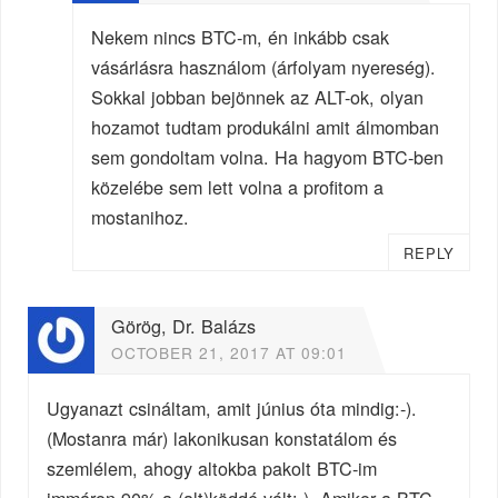
Nekem nincs BTC-m, én inkább csak
vásárlásra használom (árfolyam nyereség).
Sokkal jobban bejönnek az ALT-ok, olyan
hozamot tudtam produkálni amit álmomban
sem gondoltam volna. Ha hagyom BTC-ben
közelébe sem lett volna a profitom a
mostanihoz.
REPLY
Görög, Dr. Balázs
OCTOBER 21, 2017 AT 09:01
Ugyanazt csináltam, amit június óta mindig:-).
(Mostanra már) lakonikusan konstatálom és
szemlélem, ahogy altokba pakolt BTC-im
immáron 90%-a (alt)köddé vált:-). Amikor a BTC