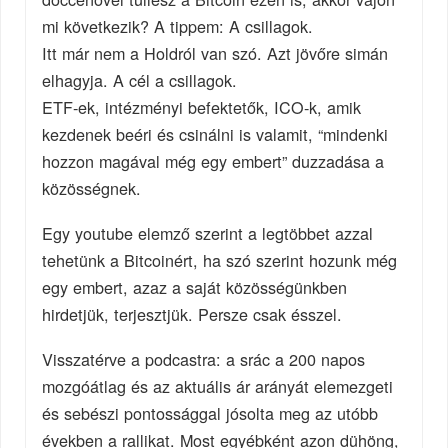
mi következik? A tippem: A csillagok.
Itt már nem a Holdról van szó. Azt jövőre simán
elhagyja. A cél a csillagok.
ETF-ek, intézményi befektetők, ICO-k, amik
kezdenek beéri és csinálni is valamit, “mindenki
hozzon magával még egy embert” duzzadása a
közösségnek.
Egy youtube elemző szerint a legtöbbet azzal
tehetünk a Bitcoinért, ha szó szerint hozunk még
egy embert, azaz a saját közösségünkben
hirdetjük, terjesztjük. Persze csak ésszel.
Visszatérve a podcastra: a srác a 200 napos
mozgóátlag és az aktuális ár arányát elemezgeti
és sebészi pontossággal jósolta meg az utóbb
években a rallikat. Most egyébként azon dühöng,