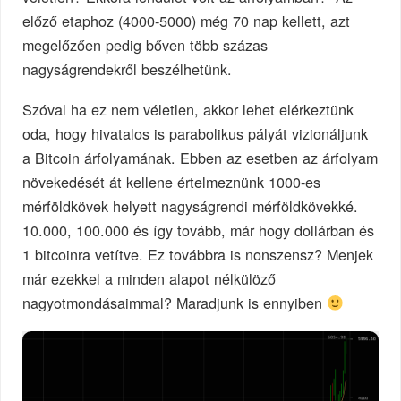
előző etaphoz (4000-5000) még 70 nap kellett, azt
megelőzően pedig bőven több százas
nagyságrendekről beszélhetünk.
Szóval ha ez nem véletlen, akkor lehet elérkeztünk
oda, hogy hivatalos is parabolikus pályát vizionáljunk
a Bitcoin árfolyamának. Ebben az esetben az árfolyam
növekedését át kellene értelmeznünk 1000-es
mérföldkövek helyett nagyságrendi mérföldkövekké.
10.000, 100.000 és így tovább, már hogy dollárban és
1 bitcoinra vetítve. Ez továbbra is nonszensz? Menjek
már ezekkel a minden alapot nélkülöző
nagyotmondásaimmal? Maradjunk is ennyiben