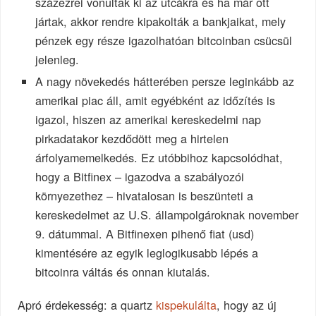
százezrei vonultak ki az utcákra és ha már ott
jártak, akkor rendre kipakolták a bankjaikat, mely
pénzek egy része igazolhatóan bitcoinban csücsül
jelenleg.
A nagy növekedés hátterében persze leginkább az
amerikai piac áll, amit egyébként az időzítés is
igazol, hiszen az amerikai kereskedelmi nap
pirkadatakor kezdődött meg a hirtelen
árfolyamemelkedés. Ez utóbbihoz kapcsolódhat,
hogy a Bitfinex – igazodva a szabályozói
környezethez – hivatalosan is beszünteti a
kereskedelmet az U.S. állampolgároknak november
9. dátummal. A Bitfinexen pihenő fiat (usd)
kimentésére az egyik leglogikusabb lépés a
bitcoinra váltás és onnan kiutalás.
Apró érdekesség: a quartz
kispekulálta
, hogy az új