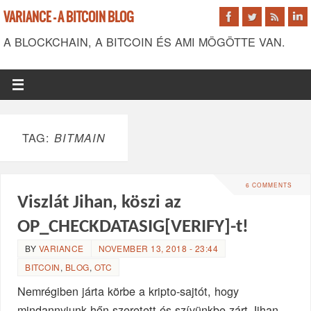
VARIANCE - A BITCOIN BLOG
A BLOCKCHAIN, A BITCOIN ÉS AMI MÖGÖTTE VAN.
TAG:
BITMAIN
6 COMMENTS
Viszlát Jihan, köszi az
OP_CHECKDATASIG[VERIFY]-t!
BY
VARIANCE
NOVEMBER 13, 2018 - 23:44
BITCOIN
,
BLOG
,
OTC
Nemrégiben járta körbe a kripto-sajtót, hogy
mindannyiunk hőn szeretett és szívünkbe zárt Jihan