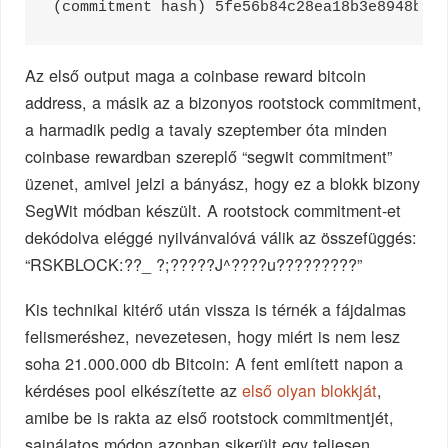
(commitment hash) 5fe56b84c28ea18b3e8948b3b
Az első output maga a coinbase reward bitcoin
address, a másik az a bizonyos rootstock commitment,
a harmadik pedig a tavaly szeptember óta minden
coinbase rewardban szereplő “segwit commitment”
üzenet, amivel jelzi a bányász, hogy ez a blokk bizony
SegWit módban készült. A rootstock commitment-et
dekódolva eléggé nyilvánvalóvá válik az összefüggés:
“RSKBLOCK:??_ ?;?????J^????u?????????”
Kis technikai kitérő után vissza is térnék a fájdalmas
felismeréshez, nevezetesen, hogy miért is nem lesz
soha 21.000.000 db Bitcoin: A fent említett napon a
kérdéses pool elkészítette az
első olyan blokkját
,
amibe be is rakta az első rootstock commitmentjét,
sajnálatos módon azonban sikerült egy teljesen