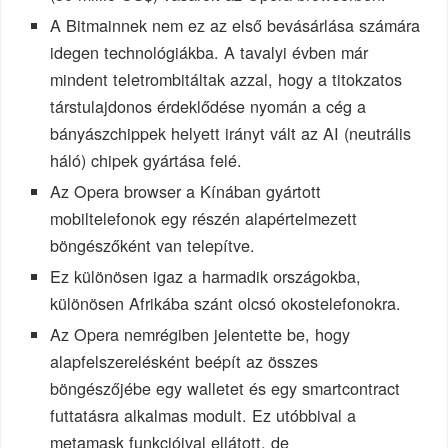
A Bitmainnek nem ez az első bevásárlása számára
idegen technológiákba. A tavalyi évben már
mindent teletrombitáltak azzal, hogy a titokzatos
társtulajdonos érdeklődése nyomán a cég a
bányászchippek helyett irányt vált az AI (neutrális
háló) chipek gyártása felé.
Az Opera browser a Kínában gyártott
mobiltelefonok egy részén alapértelmezett
böngészőként van telepítve.
Ez különösen igaz a harmadik országokba,
különösen Afrikába szánt olcsó okostelefonokra.
Az Opera nemrégiben jelentette be, hogy
alapfelszerelésként beépít az összes
böngészőjébe egy walletet és egy smartcontract
futtatásra alkalmas modult. Ez utóbbival a
metamask funkcióival ellátott, de