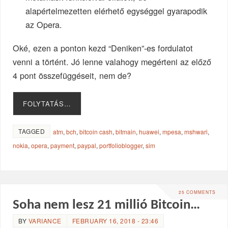
alapértelmezetten elérhető egységgel gyarapodik
az Opera.
Oké, ezen a ponton kezd “Deniken”-es fordulatot
venni a történt. Jó lenne valahogy megérteni az előző
4 pont összefüggéseit, nem de?
FOLYTATÁS…
TAGGED
atm
,
bch
,
bitcoin cash
,
bitmain
,
huawei
,
mpesa
,
mshwari
,
nokia
,
opera
,
payment
,
paypal
,
portfolioblogger
,
sim
25 COMMENTS
Soha nem lesz 21 millió Bitcoin…
BY
VARIANCE
FEBRUARY 16, 2018 - 23:46