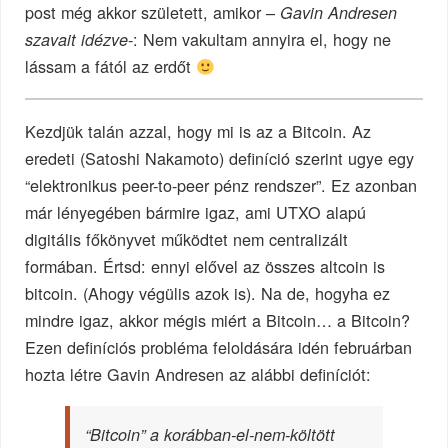
post még akkor született, amikor –
Gavin Andresen
-: Nem vakultam annyira el, hogy ne
szavait idézve
lássam a fától az erdőt
Kezdjük talán azzal, hogy mi is az a Bitcoin. Az
eredeti (Satoshi Nakamoto) definíció szerint ugye egy
“elektronikus peer-to-peer pénz rendszer”. Ez azonban
már lényegében bármire igaz, ami UTXO alapú
digitális főkönyvet működtet nem centralizált
formában. Értsd: ennyi elővel az összes altcoin is
bitcoin. (Ahogy végülis azok is). Na de, hogyha ez
mindre igaz, akkor mégis miért a Bitcoin… a Bitcoin?
Ezen definíciós probléma feloldására idén februárban
hozta létre Gavin Andresen az alábbi definíciót:
“Bitcoin” a korábban-el-nem-költött