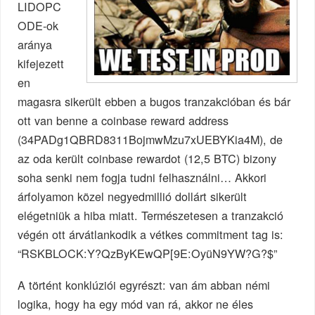
LIDOPC
ODE-ok
aránya
kifejezett
en
magasra sikerült ebben a bugos tranzakcióban és bár
ott van benne a coinbase reward address
(34PADg1QBRD8311BojmwMzu7xUEBYKia4M), de
az oda került coinbase rewardot (12,5 BTC) bizony
soha senki nem fogja tudni felhasználni… Akkori
árfolyamon közel negyedmillió dollárt sikerült
elégetniük a hiba miatt. Természetesen a tranzakció
végén ott árvátlankodik a vétkes commitment tag is:
“RSKBLOCK:Y?QzByKEwQP[9E:OyüN9YW?G?$”
A történt konklúziói egyrészt: van ám abban némi
logika, hogy ha egy mód van rá, akkor ne éles