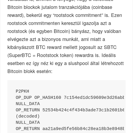
Bitcoin blockok jutalom tranzakciójába (coinbase
reward), bekerül egy “rootstock commitment” is. Ezen
rootstock commitmenten keresztül igazolja azt a
rootstock (és egyben Bitcoin) bányász, hogy valóban
elvégezte azt a bizonyos munkát, ami miatt a
kibányászott BTC reward mellett jogosult az SBTC
(SuperBTC = Rootstock token) rewardra is. Ideális
esetben ez így néz ki egy a slushpool által létrehozott
Bitcoin blokk esetén:
P2PKH    

OP_DUP OP_HASH160 7c154ed1dc59609e3d26abb2df
NULL_DATA   

OP_RETURN 52534b424c4f434b3ade73c1b2601b0ac6
(decoded)

NULL_DATA   

OP_RETURN aa21a9ed5fe56b84c28ea18b3e8948b3bc