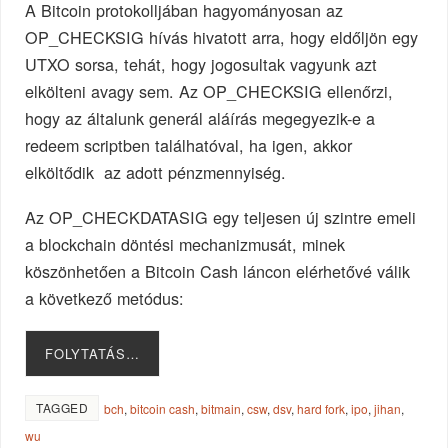
A Bitcoin protokolljában hagyományosan az
OP_CHECKSIG hívás hivatott arra, hogy eldőljön egy
UTXO sorsa, tehát, hogy jogosultak vagyunk azt
elkölteni avagy sem. Az OP_CHECKSIG ellenőrzi,
hogy az általunk generál aláírás megegyezik-e a
redeem scriptben találhatóval, ha igen, akkor
elköltődik az adott pénzmennyiség.
Az OP_CHECKDATASIG egy teljesen új szintre emeli
a blockchain döntési mechanizmusát, minek
köszönhetően a Bitcoin Cash láncon elérhetővé válik
a következő metódus:
FOLYTATÁS…
TAGGED
bch
,
bitcoin cash
,
bitmain
,
csw
,
dsv
,
hard fork
,
ipo
,
jihan
,
wu