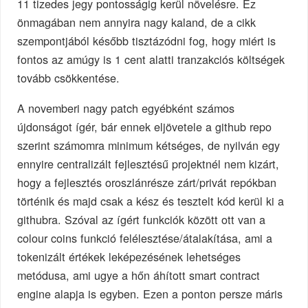
11 tizedes jegy pontosságig kerül növelésre. Ez
önmagában nem annyira nagy kaland, de a cikk
szempontjából később tisztázódni fog, hogy miért is
fontos az amúgy is 1 cent alatti tranzakciós költségek
tovább csökkentése.
A novemberi nagy patch egyébként számos
újdonságot ígér, bár ennek eljövetele a github repo
szerint számomra minimum kétséges, de nyilván egy
ennyire centralizált fejlesztésű projektnél nem kizárt,
hogy a fejlesztés oroszlánrésze zárt/privát repókban
történik és majd csak a kész és tesztelt kód kerül ki a
githubra. Szóval az ígért funkciók között ott van a
colour coins funkció felélesztése/átalakítása, ami a
tokenizált értékek leképezésének lehetséges
metódusa, ami ugye a hőn áhított smart contract
engine alapja is egyben. Ezen a ponton persze máris