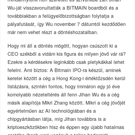
Wu-ját visszavonultatták a BITMAIN boardból és a
továbbiakban a felügyelőbizottságban folytatja a
pályafutását, így Wu november 7 dátumtól kezdődően
már nem vehet részt a döntéshozatalban.
Hogy mi áll a döntés mögött, hogyan csúszott ki a
CEO székből a vidám kis figura és milyen jövő vár rá?
Ezekre a kérdésekre leginkább csak pletykákkal lehet
felelni. Ami biztos: A Bitmain IPO-ra készül, aminek
keretei között a cég a Hong Kong-i értéktőzsdén kerül
listázásra, szintén fontos, hogy immáron egy jó éve
komolyabb nézeteltérés áll fenn Jihan Wu és a cég
másik alapítója Mikri Zhang között. Mikri a cég jövőjét
egyértelműen az AI technológiában és a
chipgyártásban látja, míg Jihan továbbra is a
kriptoeszközökben hisz és éppen egy újabb hatalmas