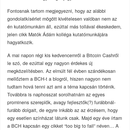
Fontosnak tartom megjegyezni, hogy az alábbi
gondolatkísérlet mögött kivételesen valóban nem az
én kutatómunkám áll, ezúttal más tollával ékeskedem,
jelen cikk Matók Ádám kolléga kutatómunkájára
hagyatkozik.
A mai napon régi kis kedvencemről a Bitcoin Cashről
le szó, de ezúttal egy nagyon érdekes új
megközelítésben. Az elmúlt fél évben szándékosan
mellőztem a BCH-t a blogról, hiszen nagyon nem
tudtam hová tenni azt ami a téma kapcsán történik.
Továbbra is naphosszat sorolhatnám az egyes
prominens szereplők, avagy fejlesztők(?) furábbnál-
furább dolgait, de egyre inkább az az érzésem, hogy
egy esetlen színházat látunk csak. Majd egy éve írtam
a BCH kapcsán egy cikket “too big to fail” néven… A