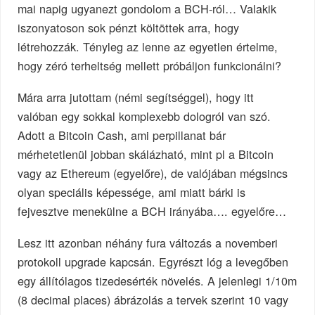
mai napig ugyanezt gondolom a BCH-ról… Valakik
iszonyatoson sok pénzt költöttek arra, hogy
létrehozzák. Tényleg az lenne az egyetlen értelme,
hogy zéró terheltség mellett próbáljon funkcionálni?
Mára arra jutottam (némi segítséggel), hogy itt
valóban egy sokkal komplexebb dologról van szó.
Adott a Bitcoin Cash, ami perpillanat bár
mérhetetlenül jobban skálázható, mint pl a Bitcoin
vagy az Ethereum (egyelőre), de valójában mégsincs
olyan speciális képessége, ami miatt bárki is
fejvesztve menekülne a BCH irányába…. egyelőre…
Lesz itt azonban néhány fura változás a novemberi
protokoll upgrade kapcsán. Egyrészt lóg a levegőben
egy állítólagos tizedesérték növelés. A jelenlegi 1/10m
(8 decimal places) ábrázolás a tervek szerint 10 vagy