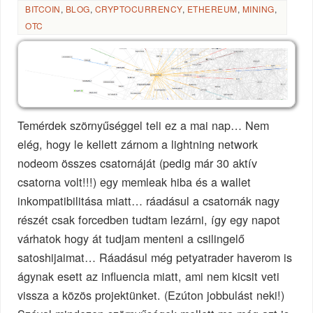
BITCOIN
,
BLOG
,
CRYPTOCURRENCY
,
ETHEREUM
,
MINING
,
OTC
Temérdek szörnyűséggel teli ez a mai nap… Nem
elég, hogy le kellett zárnom a lightning network
nodeom összes csatornáját (pedig már 30 aktív
csatorna volt!!!) egy memleak hiba és a wallet
inkompatibilitása miatt… ráadásul a csatornák nagy
részét csak forcedben tudtam lezárni, így egy napot
várhatok hogy át tudjam menteni a csilingelő
satoshijaimat… Ráadásul még petyatrader haverom is
ágynak esett az influencia miatt, ami nem kicsit veti
vissza a közös projektünket. (Ezúton jobbulást neki!)