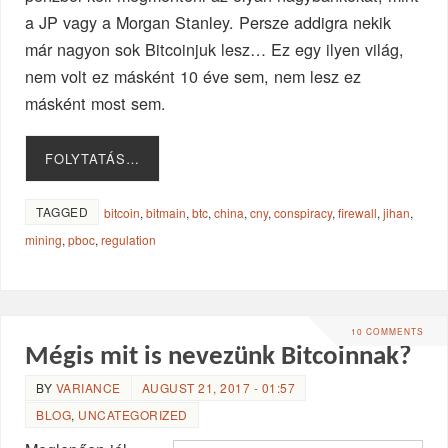
a JP vagy a Morgan Stanley. Persze addigra nekik
már nagyon sok Bitcoinjuk lesz… Ez egy ilyen világ,
nem volt ez másként 10 éve sem, nem lesz ez
másként most sem.
FOLYTATÁS…
TAGGED
bitcoin
,
bitmain
,
btc
,
china
,
cny
,
conspiracy
,
firewall
,
jihan
,
mining
,
pboc
,
regulation
10 COMMENTS
Mégis mit is nevezünk Bitcoinnak?
BY
VARIANCE
AUGUST 21, 2017 - 01:57
BLOG
,
UNCATEGORIZED