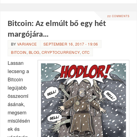
22 COMMENTS
Bitcoin: Az elmúlt bő egy hét
margójára…
BY
VARIANCE
SEPTEMBER 16, 2017 - 19:06
BITCOIN
,
BLOG
,
CRYPTOCURRENCY
,
OTC
Lassan
lecseng a
Bitcoin
legújabb
összeoml
ásának,
megsem
misülésén
ek és