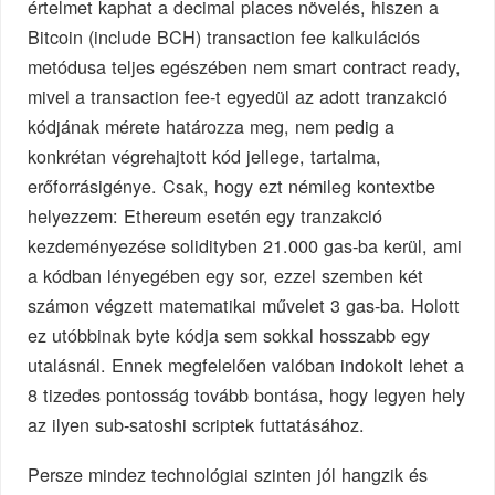
értelmet kaphat a decimal places növelés, hiszen a
Bitcoin (include BCH) transaction fee kalkulációs
metódusa teljes egészében nem smart contract ready,
mivel a transaction fee-t egyedül az adott tranzakció
kódjának mérete határozza meg, nem pedig a
konkrétan végrehajtott kód jellege, tartalma,
erőforrásigénye. Csak, hogy ezt némileg kontextbe
helyezzem: Ethereum esetén egy tranzakció
kezdeményezése solidityben 21.000 gas-ba kerül, ami
a kódban lényegében egy sor, ezzel szemben két
számon végzett matematikai művelet 3 gas-ba. Holott
ez utóbbinak byte kódja sem sokkal hosszabb egy
utalásnál. Ennek megfelelően valóban indokolt lehet a
8 tizedes pontosság tovább bontása, hogy legyen hely
az ilyen sub-satoshi scriptek futtatásához.
Persze mindez technológiai szinten jól hangzik és