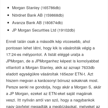
Morgan Stanley (165786db)
Nördnet Bank AB (159868db)
Avanza Bank AB (180874db)
JP Morgan Securities Ltd (19102db)
Ennél talán csak a második kép viccesebb, ahol
pontosan lehet látni, hogy kik is vásárolták végig a
17:24-es mélypontot. A listát eléggé uralja a
JPMorgan, de a JPMorganhez képest is komolyabbat
villantott a Morgan Stanley, akik az aznapi 7633db
eladott egységükre vásároltak 165ezer ETN-t. Azt
hiszem megvan a karácsonyi bónusz sokaknak most.
Persze senki ne gondolja, hogy akár a Morgan S, akár
a JP Morgan, ezeket az ETN-eket saját magának
veszi. Itt nyilván arról van szó, hogy a nagybankok
nagy ügyfelei megadták a megbízásokat, melyeket az