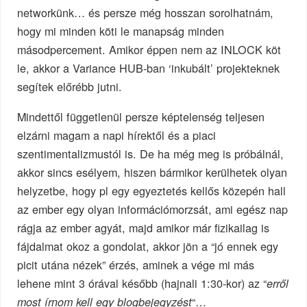
networkünk… és persze még hosszan sorolhatnám,
hogy mi minden köti le manapság minden
másodpercement. Amikor éppen nem az INLOCK köt
le, akkor a Variance HUB-ban ‘inkubált’ projekteknek
segítek előrébb jutni.
Mindettől függetlenül persze képtelenség teljesen
elzárni magam a napi hírektől és a piaci
szentimentalizmustól is. De ha még meg is próbálnál,
akkor sincs esélyem, hiszen bármikor kerülhetek olyan
helyzetbe, hogy pl egy egyeztetés kellős közepén hall
az ember egy olyan információmorzsát, ami egész nap
rágja az ember agyát, majd amikor már fizikailag is
fájdalmat okoz a gondolat, akkor jön a “jó ennek egy
picit utána nézek” érzés, aminek a vége mi más
lehene mint 3 órával később (hajnali 1:30-kor) az “
erről
“…
most írnom kell egy blogbejegyzést