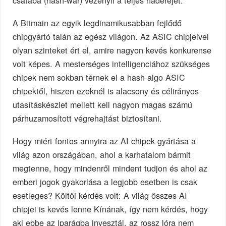
csatába (hash-war) vezényli a teljes haderejét.
A Bitmain az egyik legdinamikusabban fejlődő
chipgyártó talán az egész világon. Az ASIC chipjeivel
olyan szinteket ért el, amire nagyon kevés konkurense
volt képes. A mesterséges intelligenciához szükséges
chipek nem sokban térnek el a hash algo ASIC
chipektől, hiszen ezeknél is alacsony és célirányos
utasításkészlet mellett kell nagyon magas számú
párhuzamosított végrehajtást biztosítani.
Hogy miért fontos annyira az AI chipek gyártása a
világ azon országában, ahol a karhatalom bármit
megtenne, hogy mindenről mindent tudjon és ahol az
emberi jogok gyakorlása a legjobb esetben is csak
esetleges? Költői kérdés volt: A világ összes AI
chipjei is kevés lenne Kínának, így nem kérdés, hogy
aki ebbe az iparágba invesztál, az rossz lóra nem