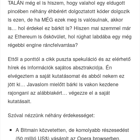
TALÁN még el is hiszem, hogy valahol egy eldugott
pincében néhány éhbérért dolgoztatott kóder dolgozik
is ezen, de ha MÉG ezek meg is valósulnak, akkor
is… hol érdekel ez bárkit is? Hiszen mai szemmel már
az Ethereum is őskövület, hol rúghat labdába egy még
régebbi engine ráncfelvarrása?
Ettől a ponttól a cikk puszta spekuláció és az elérhető
hírek és információk sajátos absztrakciója. Én
elvégeztem a saját kutatásomat és abból nekem ez
jött ki… Javaslom mielőtt bárki is vakon kezdene
rajongani az alábbiakért… végezze el a saját
kutatásait.
Szóval nézzünk néhány érdekességet:
A Bitmain közvetetten, de komolyabb részesedést
(50 millió US$) vásárolt az Opera browserben.