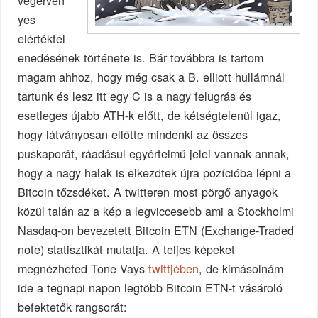
végérvén
yes
elértéktel
enedésének története is. Bár továbbra is tartom
magam ahhoz, hogy még csak a B. elliott hullámnál
tartunk és lesz itt egy C is a nagy felugrás és
esetleges újabb ATH-k előtt, de kétségtelenül igaz,
hogy látványosan ellőtte mindenki az összes
puskaporát, ráadásul egyértelmű jelei vannak annak,
hogy a nagy halak is elkezdtek újra pozícióba lépni a
Bitcoin tőzsdéket. A twitteren most pörgő anyagok
közül talán az a kép a legviccesebb ami a Stockholmi
Nasdaq-on bevezetett Bitcoin ETN (Exchange-Traded
note) statisztikát mutatja. A teljes képeket
megnézheted Tone Vays
twittjében
, de kimásolnám
ide a tegnapi napon legtöbb Bitcoin ETN-t vásároló
befektetők rangsorát: