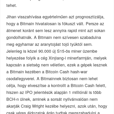
tehet.
Jihan visszahívása egyértelműen azt prognosztizálja,
hogy a Bitmain hivatalosan is fókuszt vált. Persze az
átmenet koránt sem lesz annyira rapid mint azt sokan
gondolhatnák. A Bitmain nem szívesen szabadulna
meg egyhamar az aranytojást tojó tyúktól sem.
Jelenleg is közel 90.000 új S15-ös miner üzembe
helyezése folyik a cég Xinjiang-i minerfarmján, melyek
kapcsán a sietség nem véletlen, ezek a gépek lesznek
a Bitmain kezében a Bitcoin Cash hash-war
csodafegyverei. A Bitmainnek biztosan nem lehet
célja, hogy elveszítse a kontrollt a Bitcoin Cash felett,
hiszen az IPO jelentésük alapján 1 milliónál is több
BCH-n ülnek, aminek a sorsát nyilvánvalóan nem
akarják Craig Wright kezébe helyezni, azok után, hogy
csak véres áldozatok árán tudtak megszabadulni a