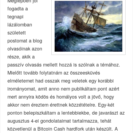
Meglepően jól
fogadta a
tegnapi
lázálomban
született
postomat a blog
olvasóinak azon
része, akik a
passzív olvasás mellett hozzá is szólnak a témához.
Mielőtt tovább folytatnám az összeesküvés
elméletemet had osszak meg veletek egy korábbi
irományomat, amit anno nem publikáltam pont azért
mert annyira ködös és homályos volt a jövő, hogy
akkor nem éreztem érettnek közzétételre. Egy-két
ponton belepiszkáltam a lentebbiekbe, de javarászt az
augusztus 4-ei gondolataimat tartalmazza, tehát
közvetlenül a Bitcoin Cash hardfork után készült. A