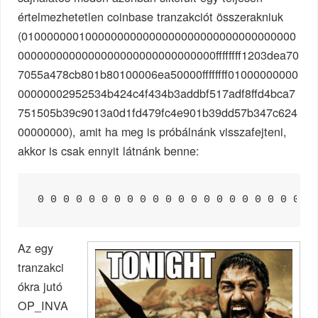
értelmezhetetlen coinbase tranzakciót összerakniuk
(0100000001000000000000000000000000000000000
0000000000000000000000000000000ffffffff1203dea70
7055a478cb801b80100006ea50000ffffffff01000000000
00000002952534b424c4f434b3addbf517adf8ffd4bca7
751505b39c9013a0d1fd479fc4e901b39dd57b347c624
00000000), amit ha meg is próbálnánk visszafejteni,
akkor is csak ennyit látnánk benne:
0 0 0 0 0 0 0 0 0 0 0 0 0 0 0 0 0 0 0 0 0 0
Az egy
tranzakci
ókra jutó
OP_INVA