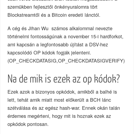
szemükben fejlesztői önkényuralomra tört
Blockstreamtől és a Bitcoin eredeti lánctól.
A cég és Jihan Wu számos alkalommal nevezte
történelmi fontosságúnak a november 15-i hardforkot,
ami kapcsán a legfontosabb újítást a DSV-hez
kapcsolódó OP kódok fogják jelenteni.
(OP_CHECKDATASIG,OP_CHECKDATASIGVERIFY)
Na de mik is ezek az op kódok?
Ezek azok a bizonyos opkódok, amikből a balhé is
lett, tehát amik miatt most előkerült a BCH lánc
szétválása és az egész hash-war. Ennek okán talán
érdemes megérteni, hogy mit is hoznak ezek az
opkódok pontosan.