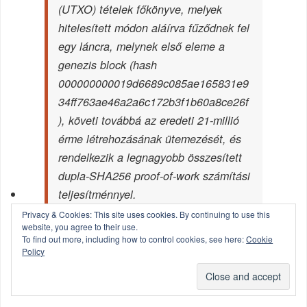
(UTXO) tételek főkönyve, melyek
hitelesített módon aláírva fűződnek fel
egy láncra, melynek első eleme a
genezis block (hash
000000000019d6689c085ae165831e9
34ff763ae46a2a6c172b3f1b60a8ce26f
), követi továbbá az eredeti 21-millió
érme létrehozásának ütemezését, és
rendelkezik a legnagyobb összesített
dupla-SHA256 proof-of-work számítási
teljesítménnyel.
Privacy & Cookies: This site uses cookies. By continuing to use this
website, you agree to their use.
To find out more, including how to control cookies, see here:
Cookie
FOLYTATÁS…
Policy
TAGGED
antpool
,
bitcoin
,
bitmain
,
btc.com
,
jihan