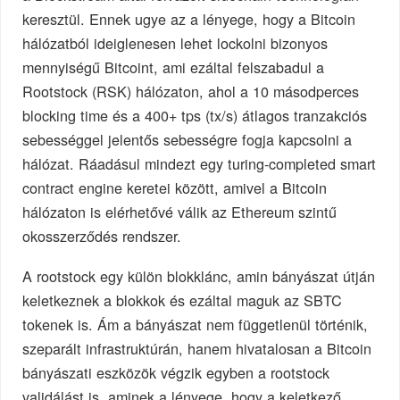
keresztül. Ennek ugye az a lényege, hogy a Bitcoin
hálózatból ideiglenesen lehet lockolni bizonyos
mennyiségű Bitcoint, ami ezáltal felszabadul a
Rootstock (RSK) hálózaton, ahol a 10 másodperces
blocking time és a 400+ tps (tx/s) átlagos tranzakciós
sebességgel jelentős sebességre fogja kapcsolni a
hálózat. Ráadásul mindezt egy turing-completed smart
contract engine keretei között, amivel a Bitcoin
hálózaton is elérhetővé válik az Ethereum szintű
okosszerződés rendszer.
A rootstock egy külön blokklánc, amin bányászat útján
keletkeznek a blokkok és ezáltal maguk az SBTC
tokenek is. Ám a bányászat nem függetlenül történik,
szeparált infrastruktúrán, hanem hivatalosan a Bitcoin
bányászati eszközök végzik egyben a rootstock
validálást is, aminek a lényege, hogy a keletkező