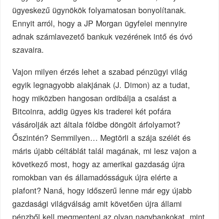
ügyeskezű ügynökök folyamatosan bonyolítanak.
Ennyit arról, hogy a JP Morgan ügyfelei mennyire
adnak számlavezető bankuk vezérének intő és óvó
szavaira.
Vajon milyen érzés lehet a szabad pénzügyi világ
egyik legnagyobb alakjának (J. Dimon) az a tudat,
hogy miközben hangosan ordibálja a csalást a
Bitcoinra, addig ügyes kis traderei két pofára
vásárolják azt általa földbe döngölt árfolyamot?
Őszintén? Semmilyen… Megtörli a szája szélét és
máris újabb céltáblát talál magának, mi lesz vajon a
következő most, hogy az amerikai gazdaság újra
romokban van és államadósságuk újra elérte a
plafont? Naná, hogy időszerű lenne már egy újabb
gazdasági világválság amit követően újra állami
pénzből kell megmenteni az olyan nagybankokat, mint