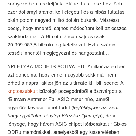
környezetben teszteljünk. Pláne, ha a teszthez több
ezer dollárnyi áramot kell elégetni és a hibás futtatás
okán potom negyed millió dollárt bukunk. Másrészt
pedig, hogy innentől sajnos módosítani kell az összes
szakirodalmat: A Bitcoin láncon sajnos csak
20.999.987,5 bitcoin fog keletkezni. Ezt a számot
tessék innentől megjegyezni és hangoztatni…
//PLETYKA MODE IS ACTIVATED: Amikor az ember
azt gondolná, hogy ennél nagyobb sokk már nem
érheti a napra, akkor jön az ultimate kill bill scene: A
kriptoszubkult
bűzölgő pöcegödréből előszivárgott a
“Bitmain Antminer F3” ASIC miner híre, amiről
egyelőre keveset lehet tudni (
legfőképpen azt sem,
), de a
hogy egyáltalán tényleg létezik-e ilyen gép
lényege, hogy három ASIC chipet körberaktak 1Gb-os
DDR3 memóriákkal, amelyekből egy kiszerelésben