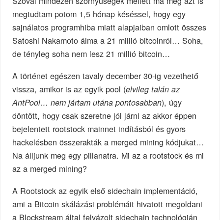
Szóval mindezen szörnyűségek mellett ma még azt is
megtudtam potom 1,5 hónap késéssel, hogy egy
sajnálatos programhiba miatt alapjaiban omlott összes
Satoshi Nakamoto álma a 21 millió bitcoinról… Soha,
de tényleg soha nem lesz 21 millió bitcoin…
A történet egészen tavaly december 30-ig vezethető
vissza, amikor is az egyik pool (
elvileg talán az
), úgy
AntPool… nem jártam utána pontosabban
döntött, hogy csak szeretne jól járni az akkor éppen
bejelentett rootstock mainnet indításból és gyors
hackelésben összerakták a merged mining kódjukat…
Na álljunk meg egy pillanatra. Mi az a rootstock és mi
az a merged mining?
A Rootstock az egyik első sidechain implementáció,
ami a Bitcoin skálázási problémáit hivatott megoldani
a Blockstream által felvázolt sidechain technológián