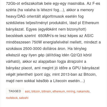
72Gb-ot erőszakoltak bele egy-egy masinába. Az F-es
széria (ha valaha is létezni fog…), akkor a memory
heavy/DAG orientált algoritmusok esetén fog
szédületes teljesítményt produkálni, lásd pl Ethereum
bányászat. Egyes (egyébként nem bizonyított)
becslések szerint 650MH/s-re lesz képes az ASIC
mindösszesen 750W energiafelvétel mellett, mindezt a
szokásos 2500-3000 dolláros áron. Ha tényleg
elkészül egy ilyen gép (állítólag idén Q2/Q3 körül
várható), akkor ez alapjaiban fogja átrajzolni a
bányász piacot, ami megint jó időre a GPU bányászat
végét jelentheti (pont úgy, mint 2013-ban az Bitcoin,
majd nem sokkal később a Litecoin esetén…)
TAGGED
asic
,
bitcoin
,
bitmain
,
ethereum
,
mining
,
nakamoto
,
rootstock
,
satoshi