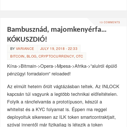
13 COMMENTS
Bambusznád, majomkenyérfa…
KÓKUSZDIÓ!
BY
VARIANCE
JULY 19, 2018 - 22:33
BITCOIN
,
BLOG
,
CRYPTOCURRENCY
,
OTC
Kína->Bitmain->Opera->Mpesa->Afrika->”alulról épülő
pénzügyi forradalom” reloaded!
Az elmúlt heteim őrült vágtázásban teltek. Az INLOCK
kapcsán túl vagyunk a legtöbb technikai előfeltételen.
Folyik a ráncfelvarrás a prototípuson, készül a
whitelist és a KYC folyamat is. Éppen ma reggel
deployoltuk sikeresen az ILK token smartcontraktjait,
szóval innentől már fizikailag is létezik a token