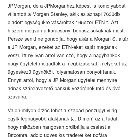
JPMorgan, de a JPMorganhez képest is komolyabbat
villantott a Morgan Stanley, akik az aznapi 7633db
eladott egységükre vásároltak 165ezer ETN-t. Azt
hiszem megvan a karácsonyi bónusz sokaknak most.
Persze senki ne gondolja, hogy akár a Morgan S, akár
a JP Morgan, ezeket az ETN-eket saját magának
veszi. Itt nyilván arról van szó, hogy a nagybankok
nagy ügyfelei megadták a megbízásokat, melyeket az
ügyeskezű ügynökök folyamatosan bonyolítanak.
Ennyit arról, hogy a JP Morgan ügyfelei mennyire
adnak számlavezető bankuk vezérének intő és óvó
szavaira.
Vajon milyen érzés lehet a szabad pénzügyi világ
egyik legnagyobb alakjának (J. Dimon) az a tudat,
hogy miközben hangosan ordibálja a csalást a
Bitcoinra, addig ügyes kis traderei két pofára