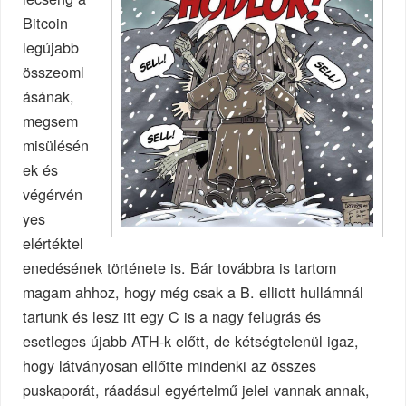
Bitcoin
legújabb
összeoml
ásának,
megsem
misülésén
ek és
végérvén
yes
elértéktel
enedésének története is. Bár továbbra is tartom
magam ahhoz, hogy még csak a B. elliott hullámnál
tartunk és lesz itt egy C is a nagy felugrás és
esetleges újabb ATH-k előtt, de kétségtelenül igaz,
hogy látványosan ellőtte mindenki az összes
puskaporát, ráadásul egyértelmű jelei vannak annak,