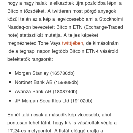
hogy a nagy halak is elkezdtek újra pozícióba lépni a
Bitcoin tőzsdéket. A twitteren most pörgő anyagok
közül talán az a kép a legviccesebb ami a Stockholmi
Nasdaq-on bevezetett Bitcoin ETN (Exchange-Traded
note) statisztikát mutatja. A teljes képeket
megnézheted Tone Vays
twittjében
, de kimásolnám
ide a tegnapi napon legtöbb Bitcoin ETN-t vásároló
befektetők rangsorát:
Morgan Stanley (165786db)
Nördnet Bank AB (159868db)
Avanza Bank AB (180874db)
JP Morgan Securities Ltd (19102db)
Ennél talán csak a második kép viccesebb, ahol
pontosan lehet látni, hogy kik is vásárolták végig a
17:24-es mélypontot. A listát eléggé uralja a