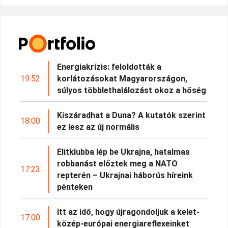
Energiakrízis: feloldották a
19:52
korlátozásokat Magyarországon,
súlyos többlethalálozást okoz a hőség
Kiszáradhat a Duna? A kutatók szerint
18:00
ez lesz az új normális
Elitklubba lép be Ukrajna, hatalmas
robbanást előztek meg a NATO
17:23
repterén – Ukrajnai háborús híreink
pénteken
Itt az idő, hogy újragondoljuk a kelet-
17:00
közép-európai energiareflexeinket