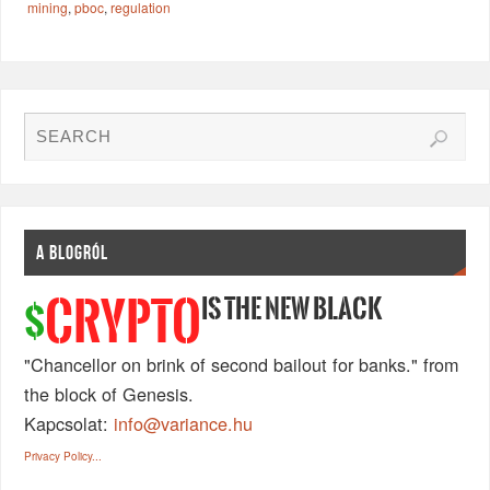
mining
,
pboc
,
regulation
A BLOGRÓL
IS THE NEW BLACK
CRYPTO
$
"Chancellor on brink of second bailout for banks." from
the block of Genesis.
Kapcsolat:
info@variance.hu
Privacy Policy...