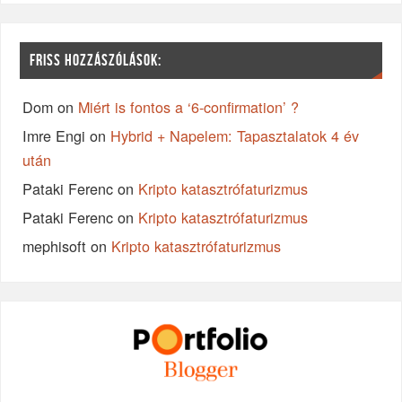
FRISS HOZZÁSZÓLÁSOK:
Dom
on
Miért is fontos a ‘6-confirmation’ ?
Imre Engi
on
Hybrid + Napelem: Tapasztalatok 4 év
után
Pataki Ferenc
on
Kripto katasztrófaturizmus
Pataki Ferenc
on
Kripto katasztrófaturizmus
mephisoft
on
Kripto katasztrófaturizmus