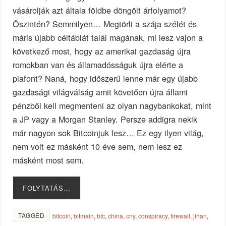
vásárolják azt általa földbe döngölt árfolyamot?
Őszintén? Semmilyen… Megtörli a szája szélét és
máris újabb céltáblát talál magának, mi lesz vajon a
következő most, hogy az amerikai gazdaság újra
romokban van és államadósságuk újra elérte a
plafont? Naná, hogy időszerű lenne már egy újabb
gazdasági világválság amit követően újra állami
pénzből kell megmenteni az olyan nagybankokat, mint
a JP vagy a Morgan Stanley. Persze addigra nekik
már nagyon sok Bitcoinjuk lesz… Ez egy ilyen világ,
nem volt ez másként 10 éve sem, nem lesz ez
másként most sem.
FOLYTATÁS…
TAGGED
bitcoin
,
bitmain
,
btc
,
china
,
cny
,
conspiracy
,
firewall
,
jihan
,