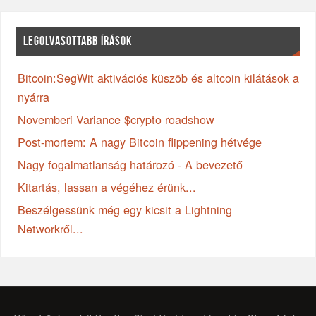
LEGOLVASOTTABB ÍRÁSOK
Bitcoin:SegWit aktivációs küszöb és altcoin kilátások a
nyárra
Novemberi Variance $crypto roadshow
Post-mortem: A nagy Bitcoin flippening hétvége
Nagy fogalmatlanság határozó - A bevezető
Kitartás, lassan a végéhez érünk...
Beszélgessünk még egy kicsit a Lightning
Networkről...