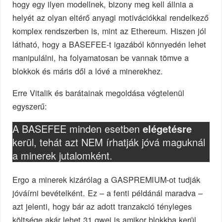
hogy egy ilyen modellnek, bizony meg kell állnia a
helyét az olyan eltérő anyagi motivációkkal rendelkező
komplex rendszerben is, mint az Ethereum. Hiszen jól
látható, hogy a BASEFEE-t igazából könnyedén lehet
manipulálni, ha folyamatosan be vannak tömve a
blokkok és máris dől a lóvé a minerekhez.
Erre Vitalik és barátainak megoldása végtelenül
egyszerű:
A BASEFEE minden esetben
elégetésre
kerül, tehát azt NEM írhatják jóvá maguknál
a minerek jutalomként.
Ergo a minerek kizárólag a GASPREMIUM-ot tudják
jóváírni bevételként. Ez – a fenti példánál maradva –
azt jelenti, hogy bár az adott tranzakció tényleges
költsége akár lehet 31 gwei is amikor blokkba kerül,