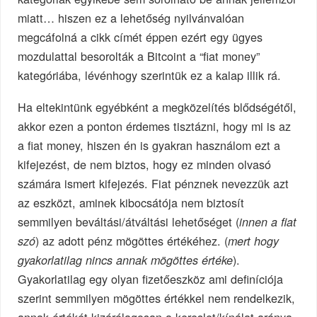
miatt… hiszen ez a lehetőség nyilvánvalóan
megcáfolná a cikk címét éppen ezért egy ügyes
mozdulattal besorolták a Bitcoint a “fiat money”
kategóriába, lévénhogy szerintük ez a kalap illik rá.
Ha eltekintünk egyébként a megközelítés blődségétől,
akkor ezen a ponton érdemes tisztázni, hogy mi is az
a fiat money, hiszen én is gyakran használom ezt a
kifejezést, de nem biztos, hogy ez minden olvasó
számára ismert kifejezés. Fiat pénznek nevezzük azt
az eszközt, aminek kibocsátója nem biztosít
semmilyen beváltási/átváltási lehetőséget (
innen a fiat
) az adott pénz mögöttes értékéhez. (
szó
mert hogy
).
gyakorlatilag nincs annak mögöttes értéke
Gyakorlatilag egy olyan fizetőeszköz ami definíciója
szerint semmilyen mögöttes értékkel nem rendelkezik,
annak értékét kizárólagosan a kereslet/kínálat aránya