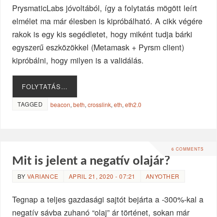
PrysmaticLabs jóvoltából, így a folytatás mögött leírt
elmélet ma már élesben is kipróbálható. A cikk végére
rakok is egy kis segédletet, hogy miként tudja bárki
egyszerű eszközökkel (Metamask + Pyrsm client)
kipróbálni, hogy milyen is a validálás.
FOLYTATÁS…
TAGGED
beacon
,
beth
,
crosslink
,
eth
,
eth2.0
6 COMMENTS
Mit is jelent a negatív olajár?
BY
VARIANCE
APRIL 21, 2020 - 07:21
ANYOTHER
Tegnap a teljes gazdasági sajtót bejárta a -300%-kal a
negatív sávba zuhanó “olaj” ár történet, sokan már