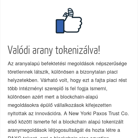
Valódi arany tokenizálva!
Az aranyalapú befektetési megoldások népszerűsége
töretlennek látszik, különösen a bizonytalan piaci
helyzetekben. Várható volt, hogy ezt a fajta piaci rést
több intézményi szereplő is fel fogja ismerni,
különösen azért mert a blockchain-alapú
megoldásokra épülő vállalkozások kifejezetten
nyitottak az innovációra. A New Yorki Paxos Trust Co.
első között ismerte fel a blockchain alapú tokenizált
aranymegoldások létjogosultságát és hozta létre a
PAXG tokent, ami a blockchain piac egyetlen