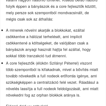
folyik éppen a bányászok és a core fejlesztők között,
mely persze sok szempontból mondvacsinált, de
mégis csak sok az áthallás:
A minerek növelni akarják a blokkokat, ezáltal
csökkentve a hálózat terhelését, ami implicit
csökkentené a költségeket, de valójában csak a
bányászok anyagi hasznát hajtja fel azáltal, hogy
sokkal több tranzakció tud átmenni.
A core fejlesztők (élükön Szilányi Péterrel) viszont
több szempontból is kifakadnak, mivel a bővítés miatt
tovább növekedik a full nodeok erőforrás igénye, ami
szükségképpen a centralizáció felé vezet. Ráadásul a
növelés lassítja a full nodeok feldolgozását, ami miatt
növekedni fog az orphan blokkok aránya is.
Eléggé dejá vu szituáció…