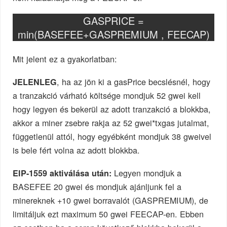
GASPRICE =
min(BASEFEE+GASPREMIUM , FEECAP)
Mit jelent ez a gyakorlatban:
, ha az jön ki a gasPrice becslésnél, hogy
JELENLEG
a tranzakció várható költsége mondjuk 52 gwei kell
hogy legyen és bekerül az adott tranzakció a blokkba,
akkor a miner zsebre rakja az 52 gwei*txgas jutalmat,
függetlenül attól, hogy egyébként mondjuk 38 gweivel
is bele fért volna az adott blokkba.
Legyen mondjuk a
EIP-1559 aktiválása után:
BASEFEE 20 gwei és mondjuk ajánljunk fel a
minereknek +10 gwei borravalót (GASPREMIUM), de
limitáljuk ezt maximum 50 gwei FEECAP-en. Ebben