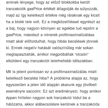
aminek lényege, hogy az előző blokkokba került
tranzakciók gasPrice értékét átlagolják és súlyozzák,
majd az így keletkező értékre még ráraknak egy kicsit
ha a blokk tele volt. Ez a megközelítéssel egyrészt az
a baj, hogy nagyon könnyen az egekbe tud repülni a
gasPrice, másrészt a minerek profitmaximalizálása
miatt akár előfordulhat, hogy hibás becslések jönnek
ki. Ennek negatív hatását valószínűleg már sokan
megtapasztalták, amikor megpróbáltak “olcsón”
elküldeni egy tranzakciót leterheltebb időszakban.
Mit is jelent pontosan ez a profitmaximalizálás miatt
keletkező becslési hiba? A probléma alapja az, hogy
egyszerűen a jelen idő alapján akarunk egy jövőbeli
eseményre saccolni. Ez azt eredményezi, hogy amikor
éppen hírtelen nagyon sok tranzakció tódul be a
hálózatra, akkor alábecsülésre kerülnek a tranzakciós