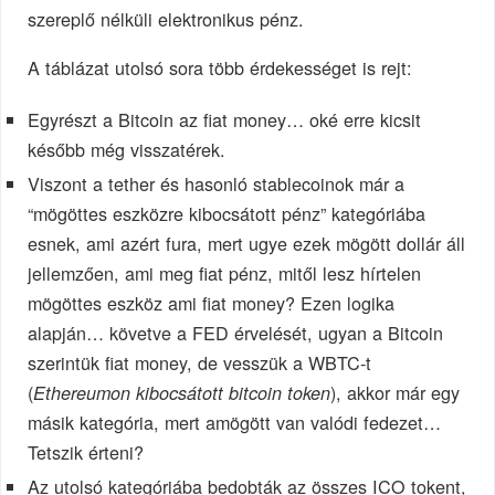
szereplő nélküli elektronikus pénz.
A táblázat utolsó sora több érdekességet is rejt:
Egyrészt a Bitcoin az fiat money… oké erre kicsit
később még visszatérek.
Viszont a tether és hasonló stablecoinok már a
“mögöttes eszközre kibocsátott pénz” kategóriába
esnek, ami azért fura, mert ugye ezek mögött dollár áll
jellemzően, ami meg fiat pénz, mitől lesz hírtelen
mögöttes eszköz ami fiat money? Ezen logika
alapján… követve a FED érvelését, ugyan a Bitcoin
szerintük fiat money, de vesszük a WBTC-t
(
), akkor már egy
Ethereumon kibocsátott bitcoin token
másik kategória, mert amögött van valódi fedezet…
Tetszik érteni?
Az utolsó kategóriába bedobták az összes ICO tokent,