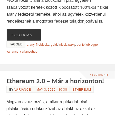
szabályozott keretek között kibocsátott 100%-os fizikai
arany fedezetű terméke, ahol az ügyfelek közvetlenül
rendelkeznek a mögöttes fedezet tulajdonjogával is.
FOLYTATÁS…
TAGGED
arany
,
fireblocks
,
gold
,
inlock
,
paxg
,
portfolioblogger
,
variance
,
variancehub
14 COMMENTS
Ethereum 2.0 – Már a horizonton!
BY
VARIANCE
MAY 3, 2020 - 10:38
ETHEREUM
Megvan az az érzés, amikor a pirkadat első
pislákolására odakuckózol az ablakhoz azzal az