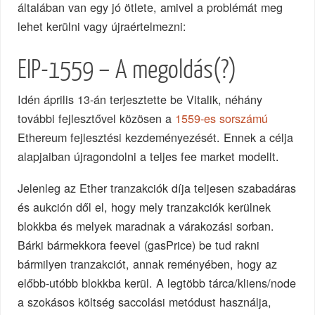
általában van egy jó ötlete, amivel a problémát meg
lehet kerülni vagy újraértelmezni:
EIP-1559 – A megoldás(?)
Idén április 13-án terjesztette be Vitalik, néhány
további fejlesztővel közösen a
1559-es sorszámú
Ethereum fejlesztési kezdeményezését. Ennek a célja
alapjaiban újragondolni a teljes fee market modellt.
Jelenleg az Ether tranzakciók díja teljesen szabadáras
és aukción dől el, hogy mely tranzakciók kerülnek
blokkba és melyek maradnak a várakozási sorban.
Bárki bármekkora feevel (gasPrice) be tud rakni
bármilyen tranzakciót, annak reményében, hogy az
előbb-utóbb blokkba kerül. A legtöbb tárca/kliens/node
a szokásos költség saccolási metódust használja,