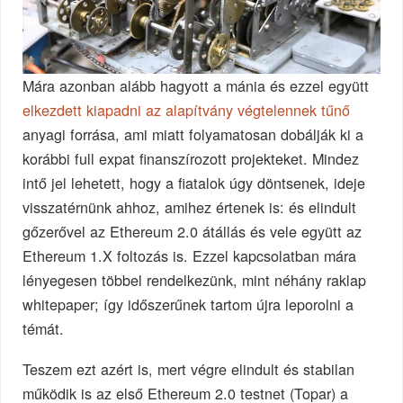
Mára azonban alább hagyott a mánia és ezzel együtt
elkezdett kiapadni az alapítvány végtelennek tűnő
anyagi forrása, ami miatt folyamatosan dobálják ki a
korábbi full expat finanszírozott projekteket. Mindez
intő jel lehetett, hogy a fiatalok úgy döntsenek, ideje
visszatérnünk ahhoz, amihez értenek is: és elindult
gőzerővel az Ethereum 2.0 átállás és vele együtt az
Ethereum 1.X foltozás is. Ezzel kapcsolatban mára
lényegesen többel rendelkezünk, mint néhány raklap
whitepaper; így időszerűnek tartom újra leporolni a
témát.
Teszem ezt azért is, mert végre elindult és stabilan
működik is az első Ethereum 2.0 testnet (Topar) a