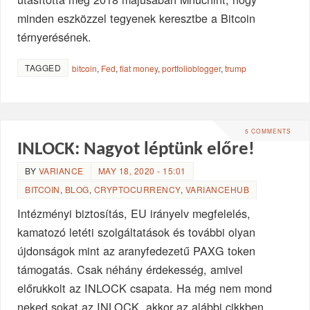
minden eszközzel tegyenek keresztbe a Bitcoin
térnyerésének.
TAGGED
bitcoin
,
Fed
,
fiat money
,
portfolioblogger
,
trump
5 COMMENTS
INLOCK: Nagyot léptünk előre!
BY
VARIANCE
MAY 18, 2020 - 15:01
BITCOIN
,
BLOG
,
CRYPTOCURRENCY
,
VARIANCEHUB
Intézményi biztosítás, EU irányelv megfelelés,
kamatozó letéti szolgáltatások és további olyan
újdonságok mint az aranyfedezetű PAXG token
támogatás. Csak néhány érdekesség, amivel
előrukkolt az INLOCK csapata. Ha még nem mond
neked sokat az INLOCK, akkor az alábbi cikkben