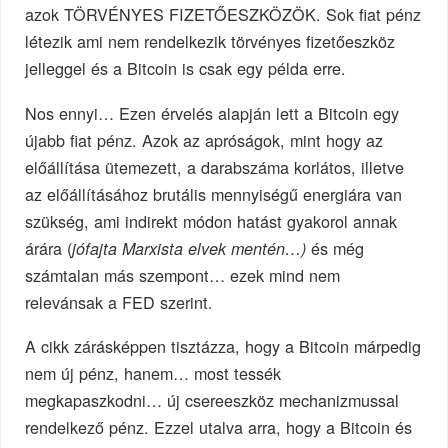
azok TÖRVÉNYES FIZETŐESZKÖZÖK. Sok fiat pénz
létezik ami nem rendelkezik törvényes fizetőeszköz
jelleggel és a Bitcoin is csak egy példa erre.
Nos ennyi… Ezen érvelés alapján lett a Bitcoin egy
újabb fiat pénz. Azok az apróságok, mint hogy az
előállítása ütemezett, a darabszáma korlátos, illetve
az előállításához brutális mennyiségű energiára van
szükség, ami indirekt módon hatást gyakorol annak
árára (
és még
jófajta Marxista elvek mentén…)
számtalan más szempont… ezek mind nem
relevánsak a FED szerint.
A cikk zárásképpen tisztázza, hogy a Bitcoin márpedig
nem új pénz, hanem… most tessék
megkapaszkodni… új csereeszköz mechanizmussal
rendelkező pénz. Ezzel utalva arra, hogy a Bitcoin és