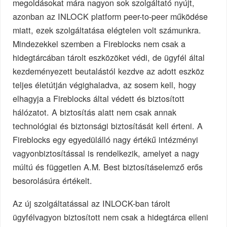
megoldásokat mára nagyon sok szolgáltató nyújt,
azonban az INLOCK platform peer-to-peer működése
miatt, ezek szolgáltatása elégtelen volt számunkra.
Mindezekkel szemben a Fireblocks nem csak a
hidegtárcában tárolt eszközöket védi, de ügyfél által
kezdeményezett beutalástól kezdve az adott eszköz
teljes életútján végighaladva, az sosem kell, hogy
elhagyja a Fireblocks által védett és biztosított
hálózatot. A biztosítás alatt nem csak annak
technológiai és biztonsági biztosítását kell érteni. A
Fireblocks egy egyedülálló nagy értékű intézményi
vagyonbiztosítással is rendelkezik, amelyet a nagy
múltú és független A.M. Best biztosításelemző erős
besorolásúra értékelt.
Az új szolgáltatással az INLOCK-ban tárolt
ügyfélvagyon biztosított nem csak a hidegtárca elleni