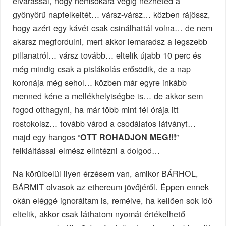
elvárással, hogy nemsokára végig nézheted a
gyönyörű napfelkeltét… vársz-vársz… közben rájössz,
hogy azért egy kávét csak csinálhattál volna… de nem
akarsz megfordulni, mert akkor lemaradsz a legszebb
pillanatról… vársz tovább… eltelik újabb 10 perc és
még mindig csak a pislákolás erősödik, de a nap
koronája még sehol… közben már egyre inkább
menned kéne a mellékhelyiségbe is… de akkor sem
fogod otthagyni, ha már több mint fél órája itt
rostokolsz… tovább várod a csodálatos látványt…
majd egy hangos “
”
OTT ROHADJON MEG!!!
felkiáltással elmész elintézni a dolgod…
Na körülbelül ilyen érzésem van, amikor BÁRHOL,
BÁRMIT olvasok az ethereum jövőjéről. Éppen ennek
okán eléggé ignoráltam is, remélve, ha kellően sok idő
eltelik, akkor csak láthatom nyomát értékelhető