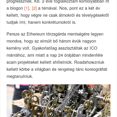
progressznek. Kb. 2 éve foglalkoztam komolyabban itt
a blogon
[1]
,
[2]
a témával. Nos, pont ez a két év
kellett, hogy végre ne csak álmokról és tévelygésekről
tudjak írni, hanem konkrétumokról is.
Persze az Ethereum törzsgárda mentségére legyen
mondva, hogy az elmúlt bő három évük nagyon
kemény volt. Gyakorlatilag asszisztáltak az ICO
mániához, ami miatt a nap 24 órájában mindenféle
scam projekteket kellett shillelniük. Roadshowzniuk
kellett körbe a világban és rengeteg tánc koreográfiát
megtanulniuk.