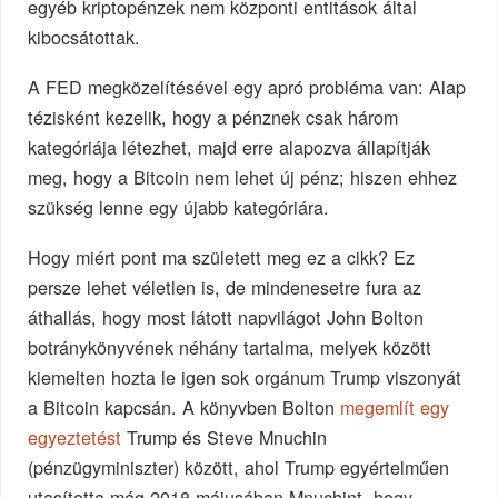
egyéb kriptopénzek nem központi entitások által
kibocsátottak.
A FED megközelítésével egy apró probléma van: Alap
tézisként kezelik, hogy a pénznek csak három
kategóriája létezhet, majd erre alapozva állapítják
meg, hogy a Bitcoin nem lehet új pénz; hiszen ehhez
szükség lenne egy újabb kategóriára.
Hogy miért pont ma született meg ez a cikk? Ez
persze lehet véletlen is, de mindenesetre fura az
áthallás, hogy most látott napvilágot John Bolton
botránykönyvének néhány tartalma, melyek között
kiemelten hozta le igen sok orgánum Trump viszonyát
a Bitcoin kapcsán. A könyvben Bolton
megemlít egy
egyeztetést
Trump és Steve Mnuchin
(pénzügyminiszter) között, ahol Trump egyértelműen
utasította még 2018 májusában Mnuchint, hogy