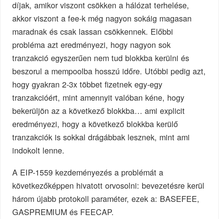
díjak, amikor viszont csökken a hálózat terhelése,
akkor viszont a fee-k még nagyon sokáig magasan
maradnak és csak lassan csökkennek. Előbbi
probléma azt eredményezi, hogy nagyon sok
tranzakció egyszerűen nem tud blokkba kerülni és
beszorul a mempoolba hosszú időre. Utóbbi pedig azt,
hogy gyakran 2-3x többet fizetnek egy-egy
tranzakcióért, mint amennyit valóban kéne, hogy
bekerüljön az a következő blokkba… ami explicit
eredményezi, hogy a következő blokkba kerülő
tranzakciók is sokkal drágábbak lesznek, mint ami
indokolt lenne.
A EIP-1559 kezdeményezés a problémát a
következőképpen hivatott orvosolni: bevezetésre kerül
három újabb protokoll paraméter, ezek a: BASEFEE,
GASPREMIUM és FEECAP.