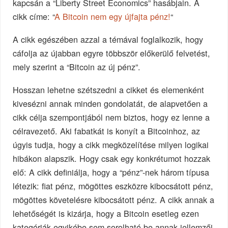
kapcsán a “Liberty Street Economics” hasábjain. A
cikk címe: “
A Bitcoin nem egy újfajta pénz!
“
A cikk egészében azzal a témával foglalkozik, hogy
cáfolja az újabban egyre többször előkerülő felvetést,
mely szerint a “Bitcoin az új pénz”.
Hosszan lehetne szétszedni a cikket és elemenként
kivesézni annak minden gondolatát, de alapvetően a
cikk célja szempontjából nem biztos, hogy ez lenne a
célravezető. Aki fabatkát is konyít a Bitcoinhoz, az
úgyis tudja, hogy a cikk megközelítése milyen logikai
hibákon alapszik. Hogy csak egy konkrétumot hozzak
elő: A cikk definiálja, hogy a “pénz”-nek három típusa
létezik: fiat pénz, mögöttes eszközre kibocsátott pénz,
mögöttes követelésre kibocsátott pénz. A cikk annak a
lehetőségét is kizárja, hogy a Bitcoin esetleg ezen
kategóriák egyikébe sem sorolható be annak jellemzői