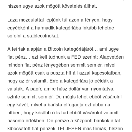
hiszen ugye azok mögött követelés állhat.
Laza mozdulattal lépjünk túl azon a tényen, hogy
egyébként a harmadik kategóriába inkább lehetne
sorolni a stablecoinokat.
A leírtak alapján a Bitcoin kategóriájáról… ami ugye
fiat pénz… ezt kell tudnunk a FED szerint: Alapvetően
minden fiat pénz lényegében semmit sem ér, mivel
azok mögött csak a puszta hit áll azzal kapcsolatban,
hogy az ér valamit. Erre a kategóriára jó példák a
valuták. A papír, amire húsz dollár van nyomtatva,
szinte semmit sem ér. De mégis lehet ebből vásárolni
egy kávét, mivel a barista elfogadja ezt abban a
hitben, hogy később ő is tud ebből vásárolni valamit
hasonló értékben. De persze a központi bankok által
kibocsátott fiat pénzek TELJESEN más témák, hiszen