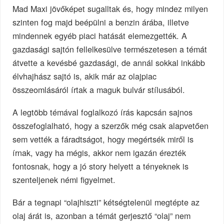
Mad Maxi jövőképet sugalltak és, hogy mindez milyen
szinten fog majd beépülni a benzin árába, illetve
mindennek egyéb piaci hatását elemezgették. A
gazdasági sajtón fellelkesülve természetesen a témát
átvette a kevésbé gazdasági, de annál sokkal inkább
élvhajhász sajtó is, akik már az olajpiac
összeomlásáról írtak a maguk bulvár stílusából.
A legtöbb témával foglalkozó írás kapcsán sajnos
összefoglalható, hogy a szerzők még csak alapvetően
sem vették a fáradtságot, hogy megértsék miről is
írnak, vagy ha mégis, akkor nem igazán érezték
fontosnak, hogy a jó story helyett a tényeknek is
szenteljenek némi figyelmet.
Bár a tegnapi “olajhiszti” kétségtelenül megtépte az
olaj árát is, azonban a témát gerjesztő “olaj” nem