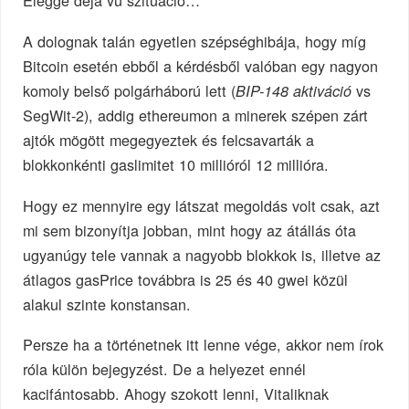
A dolognak talán egyetlen szépséghibája, hogy míg
Bitcoin esetén ebből a kérdésből valóban egy nagyon
komoly belső polgárháború lett (
vs
BIP-148 aktiváció
SegWit-2), addig ethereumon a minerek szépen zárt
ajtók mögött megegyeztek és felcsavarták a
blokkonkénti gaslimitet 10 millióról 12 millióra.
Hogy ez mennyire egy látszat megoldás volt csak, azt
mi sem bizonyítja jobban, mint hogy az átállás óta
ugyanúgy tele vannak a nagyobb blokkok is, illetve az
átlagos gasPrice továbbra is 25 és 40 gwei közül
alakul szinte konstansan.
Persze ha a történetnek itt lenne vége, akkor nem írok
róla külön bejegyzést. De a helyezet ennél
kacifántosabb. Ahogy szokott lenni, Vitaliknak