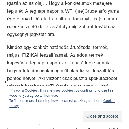
igazán az az olaj… Hogy a konkrétumok mezejére
lépjünk: A tegnapi napon a WTI (lite)Crude árfolyama
érte el rövid idő alatt a nulla tartományt, majd onnan
egészen a -40 dolláros árfolyamig zuhant tovább az
egységnyi jegyzett ára.
Mindez egy konkrét határidős árutőzsdei termék,
májusi FIZIKAI leszállítással. Az adott termék
kapcsán a tegnapi napon volt a határideje annak,
hogy a tulajdonosok megjelöljék a fizikai leszállítás
pontos helyét. Aki viszont csak puszta spekulációból
vásárolt korábban WTI Crude olajat annak – szó
Privacy & Cookies: This site uses cookies. By continuing to use this
szerint – bármekkora veszteséggel is de el kellett
website, you agree to their use.
adnia azt, hiszen a WTI országon belüli tárolói tele
To find out more, including how to control cookies, see here:
Cookie
Policy
vannak, így kötelező volt a készletkisöprés.
Mi is ez a WTI pontosan? A WTI a West Texas