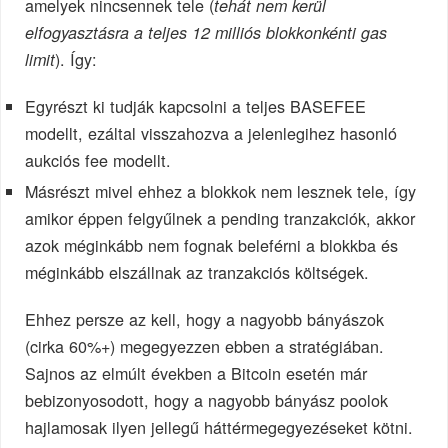
amelyek nincsennek tele (
tehát nem kerül
elfogyasztásra a teljes 12 milliós blokkonkénti gas
). Így:
limit
Egyrészt ki tudják kapcsolni a teljes BASEFEE
modellt, ezáltal visszahozva a jelenlegihez hasonló
aukciós fee modellt.
Másrészt mivel ehhez a blokkok nem lesznek tele, így
amikor éppen felgyűlnek a pending tranzakciók, akkor
azok méginkább nem fognak beleférni a blokkba és
méginkább elszállnak az tranzakciós költségek.
Ehhez persze az kell, hogy a nagyobb bányászok
(cirka 60%+) megegyezzen ebben a stratégiában.
Sajnos az elmúlt években a Bitcoin esetén már
bebizonyosodott, hogy a nagyobb bányász poolok
hajlamosak ilyen jellegű háttérmegegyezéseket kötni.