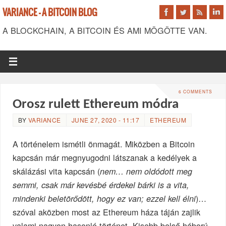
VARIANCE - A BITCOIN BLOG
A BLOCKCHAIN, A BITCOIN ÉS AMI MÖGÖTTE VAN.
6 COMMENTS
Orosz rulett Ethereum módra
BY
VARIANCE
JUNE 27, 2020 - 11:17
ETHEREUM
A történelem ismétli önmagát. Miközben a Bitcoin
kapcsán már megnyugodni látszanak a kedélyek a
skálázási vita kapcsán (
nem… nem oldódott meg
semmi, csak már kevésbé érdekel bárki is a vita,
)…
mindenki beletörődött, hogy ez van; ezzel kell élni
szóval aközben most az Ethereum háza táján zajlik
valami nagyon hasonló történet. Kisebb belső háború