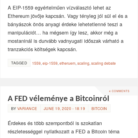
A EIP-1559 egyértelműen vízválasztó lehet az
Ethereum jövője kapcsán. Vagy tényleg jól sül el és a
bányászok önös anyagi érdeke lehetetlenné teszi a
manipulációt… ha mégsem így lesz, akkor még a
mostaninál is durvább vadnyugati időszak várható a
tranzakciós költségek kapcsán.
TAGGED
1559
,
eip-1559
,
etheruem
,
scaling
,
scaling debate
4 COMMENTS
A FED véleménye a Bitcoinról
BY
VARIANCE
JUNE 19, 2020 - 18:19
BITCOIN
Érdekes és több szempontból is szokatlan
részletességgel nyilatkozatt a FED a Bitcoin téma