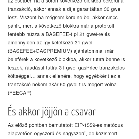
az esetben ha a soron következő blokkba bekerül a
tranzakció, akkor annak a díja garantáltan 30 gwei
lesz. Viszont ha mégsem kerülne be, akkor sincs
pánik, mert a következő blokkra már a protokoll
fentebb húzza a BASEFEE-t pl 21 gwei-re és
amennyiben az így keletkező 31 gwei
(BASEFEE+GASPREMIUM) ajánlatommal már
beleférek a következő blokkba, akkor tutira benne is
leszek, ráadásul tutira 31 gwei gasPrice tranzakciós
költséggel… annak ellenére, hogy egyébként ez a
tranzakció nekem akár 50 gwei-t is megért volna
(FEECAP).
És akkor jöjjön a csavar
Az előző pontban bemutatott EIP-1559-es metódus
alapvetően egyszerű és nagyszerű, de közismert,