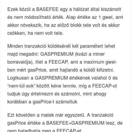
Ezek közül a BASEFEE egy a hálózat által kiszámolt
és nem módosítható érték. Alap értéke az 1 gwei, ami
akkor növekszik, ha az előző blokk tele volt és akkor
csökken, ha nem volt tele.
Minden tranzakció küldésénél két paramétert lehet
majd megadni: GASPREMIUM (kvázi a miner
borravalója), illet a FEECAP, ami a maximum gwei-
ben mért gasPrice, amit hajlandó a küldő kifizetni.
Logikusan a GASPREMIUM értékének valahol 0 és
“nem-túl-sok” között kéne lennie, míg a FEECAP-ot
tudjuk úgy értelmezni és számolni, mint ahogy
korábban a gasPrice-t számoltuk
Ezt követően a matek már egyszerű. A tranzakció
gasPrice értéke a BASEFEE+GASPREMIUM lesz, de
nem haladhatja meg a FEECAP-et.