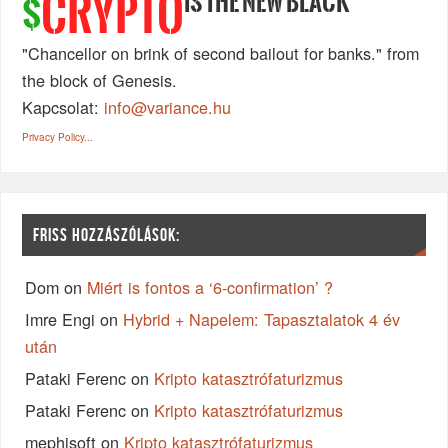
IS THE NEW BLACK
CRYPTO
$
"Chancellor on brink of second bailout for banks." from
the block of Genesis.
Kapcsolat:
info@variance.hu
Privacy Policy...
FRISS HOZZÁSZÓLÁSOK:
Dom
on
Miért is fontos a ‘6-confirmation’ ?
Imre Engi
on
Hybrid + Napelem: Tapasztalatok 4 év
után
Pataki Ferenc
on
Kripto katasztrófaturizmus
Pataki Ferenc
on
Kripto katasztrófaturizmus
mephisoft
on
Kripto katasztrófaturizmus