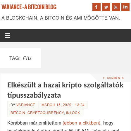
VARIANCE - A BITCOIN BLOG
A BLOCKCHAIN, A BITCOIN ÉS AMI MÖGÖTTE VAN.
TAG:
FIU
11 COMMENTS
Elkészült a hazai kripto szolgáltatók
típusszabályzata
BY
VARIANCE
MARCH 15, 2020 - 13:24
BITCOIN
,
CRYPTOCURRENCY
,
INLOCK
Korábban már említettem
(ebben a cikkben)
, hogy
hazánkban is életbe lépett a EU 5 AML irányelv, ami