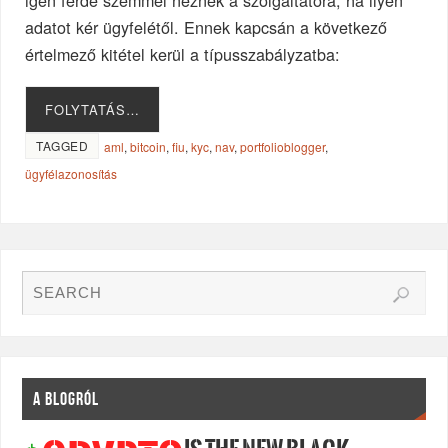
igen ferde szemmel néznek a szolgáltatóra, ha ilyen
adatot kér ügyfelétől. Ennek kapcsán a következő
értelmező kitétel kerül a típusszabályzatba:
FOLYTATÁS…
TAGGED
aml
,
bitcoin
,
fiu
,
kyc
,
nav
,
portfolioblogger
,
ügyfélazonosítás
A BLOGRÓL