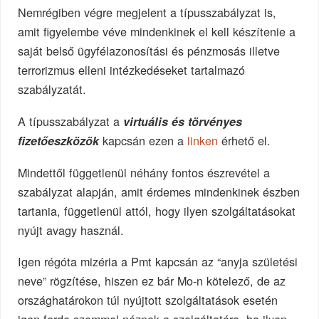
Nemrégiben végre megjelent a típusszabályzat is,
amit figyelembe véve mindenkinek el kell készítenie a
saját belső ügyfélazonosítási és pénzmosás illetve
terrorizmus elleni intézkedéseket tartalmazó
szabályzatát.
A típusszabályzat a
virtuális és törvényes
kapcsán ezen a
linken
érhető el.
fizetőeszközök
Mindettől függetlenül néhány fontos észrevétel a
szabályzat alapján, amit érdemes mindenkinek észben
tartania, függetlenül attól, hogy ilyen szolgáltatásokat
nyújt avagy használ.
Igen régóta mizéria a Pmt kapcsán az “anyja születési
neve” rögzítése, hiszen ez bár Mo-n kötelező, de az
országhatárokon túl nyújtott szolgáltatások esetén