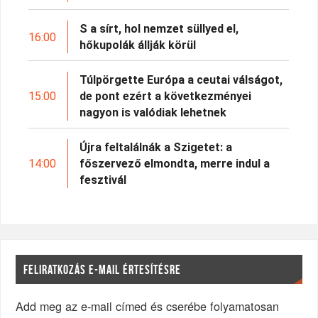
S a sírt, hol nemzet süllyed el,
16:00
hőkupolák állják körül
Túlpörgette Európa a ceutai válságot,
15:00
de pont ezért a következményei
nagyon is valódiak lehetnek
Újra feltalálnák a Szigetet: a
14:00
főszervező elmondta, merre indul a
fesztivál
FELIRATKOZÁS E-MAIL ÉRTESÍTÉSRE
Add meg az e-mail címed és cserébe folyamatosan