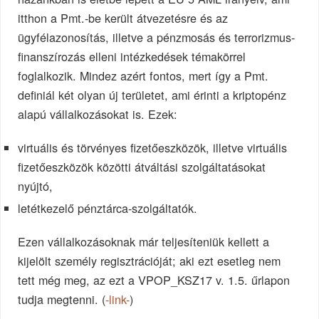
itthon a Pmt.-be került átvezetésre és az
ügyfélazonosítás, illetve a pénzmosás és terrorizmus-
finanszírozás elleni intézkedések témakörrel
foglalkozik. Mindez azért fontos, mert így a Pmt.
definiál két olyan új területet, ami érinti a kriptopénz
alapú vállalkozásokat is. Ezek:
virtuális és törvényes fizetőeszközök, illetve virtuális
fizetőeszközök közötti átváltási szolgáltatásokat
nyújtó,
letétkezelő pénztárca-szolgáltatók.
Ezen vállalkozásoknak már teljesíteniük kellett a
kijelölt személy regisztrációját; aki ezt esetleg nem
tett még meg, az ezt a VPOP_KSZ17 v. 1.5. űrlapon
tudja megtenni. (
-link-
)