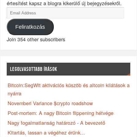
értesítést kapsz a blogra kikerülő új bejegyzésekről.
Feliratkozás
Join 354 other subscribers
LEGOLVASOTTABB ÍRÁSOK
Bitcoin:SegWit aktivációs küszöb és altcoin kilátások a
nyárra
Novemberi Variance $crypto roadshow
Post-mortem: A nagy Bitcoin flippening hétvége
Nagy fogalmatlanság határozó - A bevezető
Kitartás, lassan a végéhez érünk...