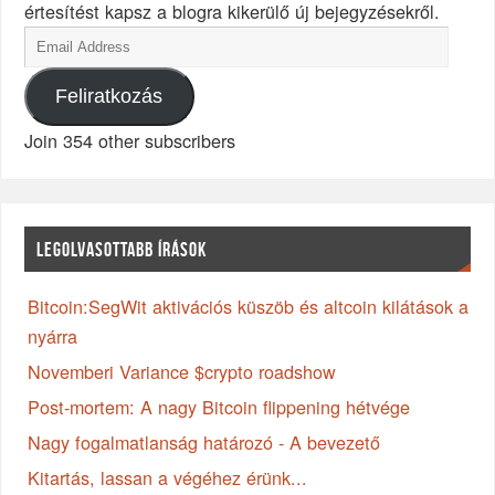
értesítést kapsz a blogra kikerülő új bejegyzésekről.
Feliratkozás
Join 354 other subscribers
LEGOLVASOTTABB ÍRÁSOK
Bitcoin:SegWit aktivációs küszöb és altcoin kilátások a
nyárra
Novemberi Variance $crypto roadshow
Post-mortem: A nagy Bitcoin flippening hétvége
Nagy fogalmatlanság határozó - A bevezető
Kitartás, lassan a végéhez érünk...