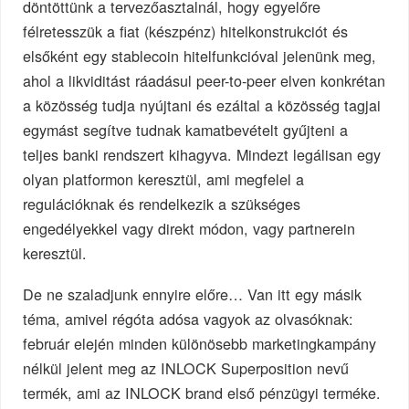
döntöttünk a tervezőasztalnál, hogy egyelőre
félretesszük a fiat (készpénz) hitelkonstrukciót és
elsőként egy stablecoin hitelfunkcióval jelenünk meg,
ahol a likviditást ráadásul peer-to-peer elven konkrétan
a közösség tudja nyújtani és ezáltal a közösség tagjai
egymást segítve tudnak kamatbevételt gyűjteni a
teljes banki rendszert kihagyva. Mindezt legálisan egy
olyan platformon keresztül, ami megfelel a
regulációknak és rendelkezik a szükséges
engedélyekkel vagy direkt módon, vagy partnerein
keresztül.
De ne szaladjunk ennyire előre… Van itt egy másik
téma, amivel régóta adósa vagyok az olvasóknak:
február elején minden különösebb marketingkampány
nélkül jelent meg az INLOCK Superposition nevű
termék, ami az INLOCK brand első pénzügyi terméke.