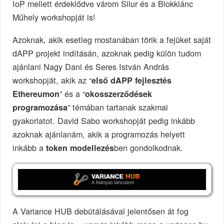
IoP mellett érdeklődve várom Silur és a Blokklánc
Műhely workshopját is!
Azoknak, akik esetleg mostanában törik a fejüket saját
dAPP projekt indításán, azoknak pedig külön tudom
ajánlani Nagy Dani és Seres István András
workshopját, akik az “
első dAPP fejlesztés
” és a “
Ethereumon
okosszerződések
” témában tartanak szakmai
programozása
gyakorlatot. David Sabo workshopját pedig inkább
azoknak ajánlanám, akik a programozás helyett
inkább a
ben gondolkodnak.
token modellezés
A Variance HUB debütálásával jelentősen át fog