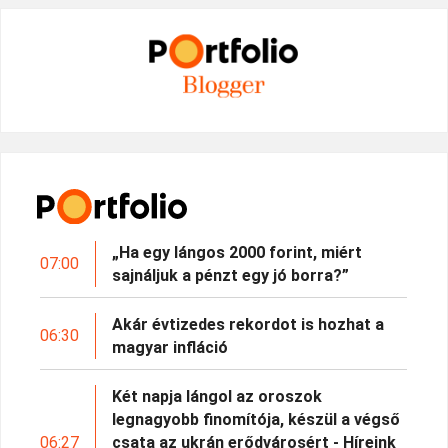
„Ha egy lángos 2000 forint, miért
07:00
sajnáljuk a pénzt egy jó borra?”
Akár évtizedes rekordot is hozhat a
06:30
magyar infláció
Két napja lángol az oroszok
legnagyobb finomítója, készül a végső
06:27
csata az ukrán erődvárosért - Híreink