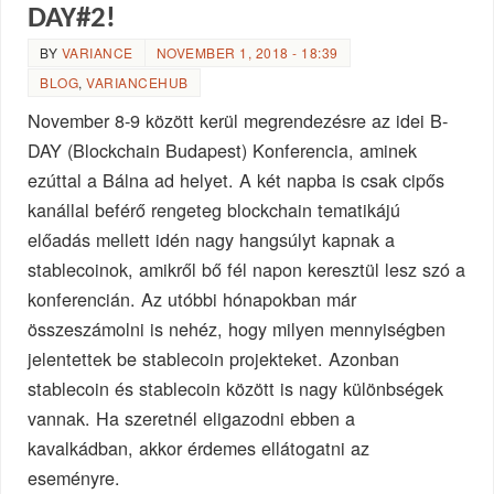
DAY#2!
BY
VARIANCE
NOVEMBER 1, 2018 - 18:39
BLOG
,
VARIANCEHUB
November 8-9 között kerül megrendezésre az idei B-
DAY (Blockchain Budapest) Konferencia, aminek
ezúttal a Bálna ad helyet. A két napba is csak cipős
kanállal beférő rengeteg blockchain tematikájú
előadás mellett idén nagy hangsúlyt kapnak a
stablecoinok, amikről bő fél napon keresztül lesz szó a
konferencián. Az utóbbi hónapokban már
összeszámolni is nehéz, hogy milyen mennyiségben
jelentettek be stablecoin projekteket. Azonban
stablecoin és stablecoin között is nagy különbségek
vannak. Ha szeretnél eligazodni ebben a
kavalkádban, akkor érdemes ellátogatni az
eseményre.