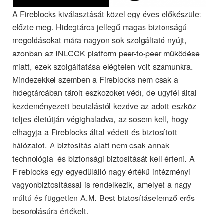
A Fireblocks kiválasztását közel egy éves előkészület
előzte meg. Hidegtárca jellegű magas biztonságú
megoldásokat mára nagyon sok szolgáltató nyújt,
azonban az INLOCK platform peer-to-peer működése
miatt, ezek szolgáltatása elégtelen volt számunkra.
Mindezekkel szemben a Fireblocks nem csak a
hidegtárcában tárolt eszközöket védi, de ügyfél által
kezdeményezett beutalástól kezdve az adott eszköz
teljes életútján végighaladva, az sosem kell, hogy
elhagyja a Fireblocks által védett és biztosított
hálózatot. A biztosítás alatt nem csak annak
technológiai és biztonsági biztosítását kell érteni. A
Fireblocks egy egyedülálló nagy értékű intézményi
vagyonbiztosítással is rendelkezik, amelyet a nagy
múltú és független A.M. Best biztosításelemző erős
besorolásúra értékelt.