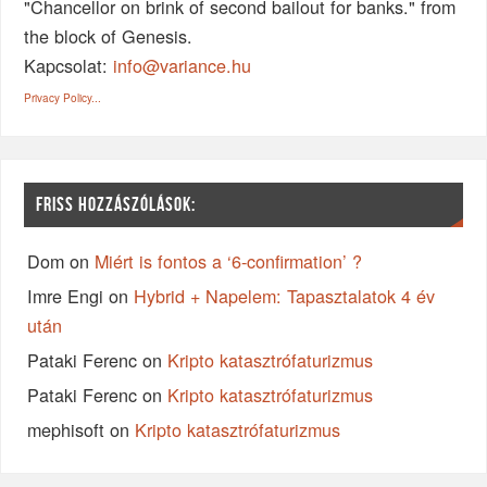
"Chancellor on brink of second bailout for banks." from
the block of Genesis.
Kapcsolat:
info@variance.hu
Privacy Policy...
FRISS HOZZÁSZÓLÁSOK:
Dom
on
Miért is fontos a ‘6-confirmation’ ?
Imre Engi
on
Hybrid + Napelem: Tapasztalatok 4 év
után
Pataki Ferenc
on
Kripto katasztrófaturizmus
Pataki Ferenc
on
Kripto katasztrófaturizmus
mephisoft
on
Kripto katasztrófaturizmus