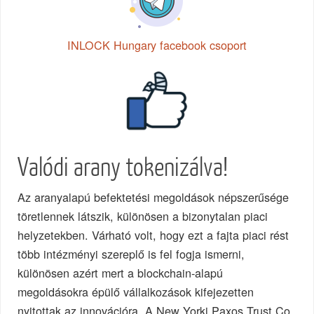
INLOCK Hungary facebook csoport
Valódi arany tokenizálva!
Az aranyalapú befektetési megoldások népszerűsége
töretlennek látszik, különösen a bizonytalan piaci
helyzetekben. Várható volt, hogy ezt a fajta piaci rést
több intézményi szereplő is fel fogja ismerni,
különösen azért mert a blockchain-alapú
megoldásokra épülő vállalkozások kifejezetten
nyitottak az innovációra. A New Yorki Paxos Trust Co.