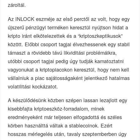
zároltál.
Az INLOCK eszméje az első perctől az volt, hogy egy
újszerű pénzügyi terméken keresztül nyújtson hidat a
kripto iránt elkötelezettek és a “kriptoszkeptikusok”
között. Előbbi csoport tagjai élvezhessenek egy stabil
támaszt a rövidebb távú likviditási problémáikra,
utóbbi csoport tagjai pedig úgy tudják kamatoztatni
vagyonukat a kriptopiacokon keresztül, hogy nem kell
vállalniuk a piac sajátosságaként jelentkező hatalmas
volatilitási kockázatot.
A készülődésünk közben szépen lassan lezajlott egy
kisebbfajta kriptoeszköz-forradalom, minek
eredményeként már teljesen elfogadottá és széles
körben használttá váltak a stablecoinok. Ezért
hosszas mérlegelés után, tavaly szeptemberben úgy