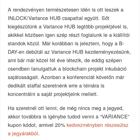
A rendezvényen természetesen idén is ott leszek a
INLOCK/Variance HUB csapattal együtt. Sőt
kiegészülünk a Variance HUB legtöbb projektjével is,
akikkel közösen igen szép részt foglalunk le a kiállítói
standok közül. Már korábban is jeleztem, hogy a B-
DAY-en debütál az Variance HUB kezdeményezésünk,
ami bár már közel fél éve létezik, de eddig szépen
csendben tanulgattuk a blockchain projekt inkubáció
sajátosságait. Azonban a konferenciát követőn már
dedikált staffal szeretnénk erre a témára is
koncentrálni a saját projektjeink mellett.
Ha szeretnél ott lenni, de még nincs meg a jegyed,
akkor továbbra is igénybe tudod venni a “VARIANCE”
kupon kódot, amivel 20%
kedvezményben részesülsz
a jegyárakból
.