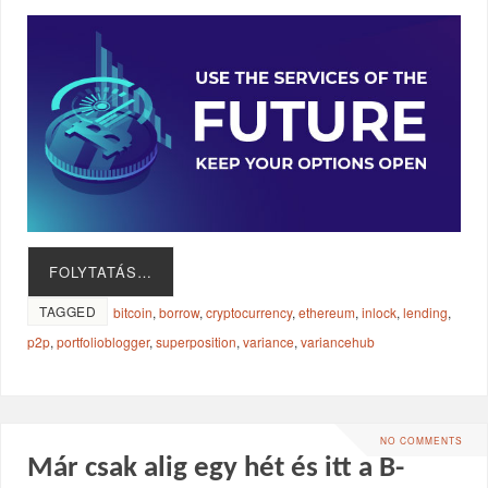
FOLYTATÁS…
TAGGED
bitcoin
,
borrow
,
cryptocurrency
,
ethereum
,
inlock
,
lending
,
p2p
,
portfolioblogger
,
superposition
,
variance
,
variancehub
NO COMMENTS
Már csak alig egy hét és itt a B-