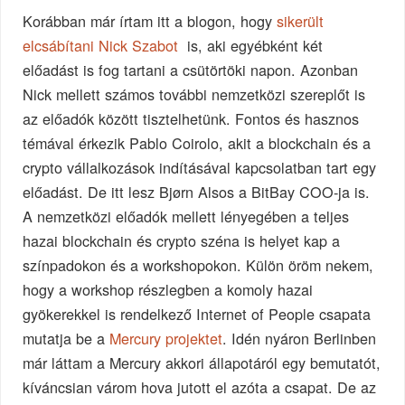
Korábban már írtam itt a blogon, hogy
sikerült
elcsábítani Nick Szabot
is, aki egyébként két
előadást is fog tartani a csütörtöki napon. Azonban
Nick mellett számos további nemzetközi szereplőt is
az előadók között tisztelhetünk. Fontos és hasznos
témával érkezik Pablo Coirolo, akit a blockchain és a
crypto vállalkozások indításával kapcsolatban tart egy
előadást. De itt lesz Bjørn Alsos a BitBay COO-ja is.
A nemzetközi előadók mellett lényegében a teljes
hazai blockchain és crypto széna is helyet kap a
színpadokon és a workshopokon. Külön öröm nekem,
hogy a workshop részlegben a komoly hazai
gyökerekkel is rendelkező Internet of People csapata
mutatja be a
Mercury projektet
. Idén nyáron Berlinben
már láttam a Mercury akkori állapotáról egy bemutatót,
kíváncsian várom hova jutott el azóta a csapat. De az