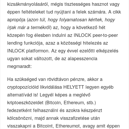
kizsákmányolásáról, mégis tisztességes hasznot vagy
éppen feltételeket tud nyújtani a felek számára. A cikk
apropója (
azon túl, hogy folyamatosan kéritek, hogy
) az, hogy a következő hét
írjak már a termékről
közepén fog élesben indulni az INLOCK peer-to-peer
lending funkciója, azaz a közösségi hitelezés az
INLOCK platformon. Az egy évvel ezelőtti elképzelés
ugyan sokat változott, de az alapesszencia
megmaradt:
Ha szükséged van rövidtávon pénzre, akkor a
cryptopozícióid likvidálása HELYETT legyen egyéb
alternatívád is! Legyél képes a meglévő
kriptoeszközeidet (Bitcoin, Ethereum, stb.)
fedezetként felhasználni és azokra készpénzt
kölcsönözni, majd annak visszafizetése után
visszakapni a Bitcoint, Ethereumot, avagy amit éppen