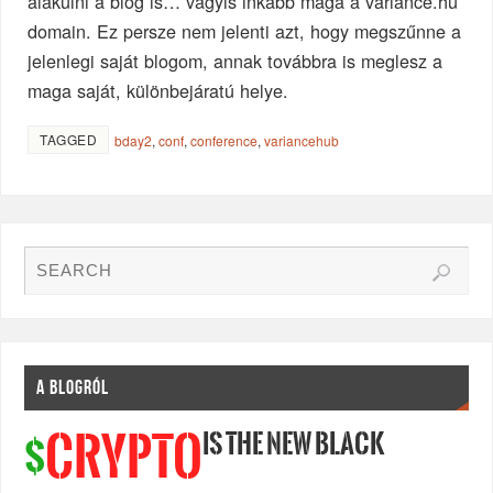
alakulni a blog is… vagyis inkább maga a variance.hu
domain. Ez persze nem jelenti azt, hogy megszűnne a
jelenlegi saját blogom, annak továbbra is meglesz a
maga saját, különbejáratú helye.
TAGGED
bday2
,
conf
,
conference
,
variancehub
A BLOGRÓL
IS THE NEW BLACK
CRYPTO
$