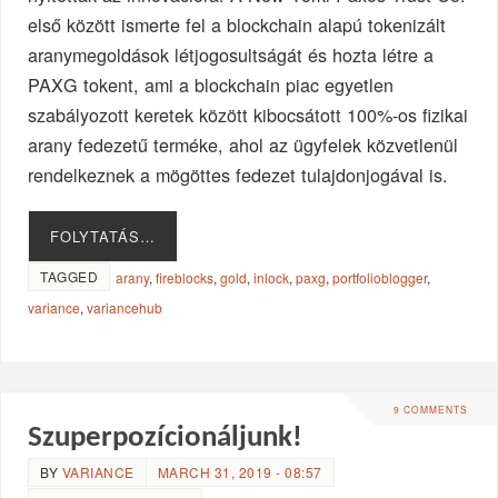
első között ismerte fel a blockchain alapú tokenizált
aranymegoldások létjogosultságát és hozta létre a
PAXG tokent, ami a blockchain piac egyetlen
szabályozott keretek között kibocsátott 100%-os fizikai
arany fedezetű terméke, ahol az ügyfelek közvetlenül
rendelkeznek a mögöttes fedezet tulajdonjogával is.
FOLYTATÁS…
TAGGED
arany
,
fireblocks
,
gold
,
inlock
,
paxg
,
portfolioblogger
,
variance
,
variancehub
9 COMMENTS
Szuperpozícionáljunk!
BY
VARIANCE
MARCH 31, 2019 - 08:57