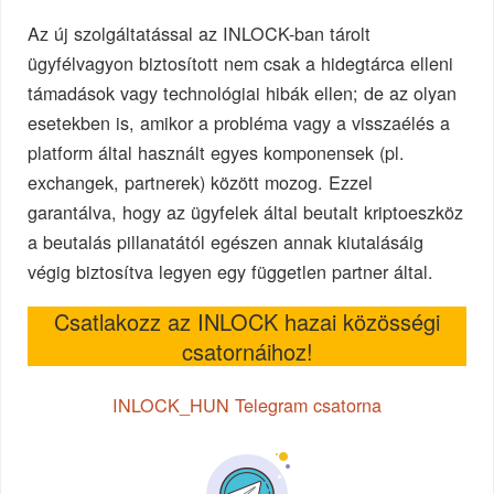
Az új szolgáltatással az INLOCK-ban tárolt
ügyfélvagyon biztosított nem csak a hidegtárca elleni
támadások vagy technológiai hibák ellen; de az olyan
esetekben is, amikor a probléma vagy a visszaélés a
platform által használt egyes komponensek (pl.
exchangek, partnerek) között mozog. Ezzel
garantálva, hogy az ügyfelek által beutalt kriptoeszköz
a beutalás pillanatától egészen annak kiutalásáig
végig biztosítva legyen egy független partner által.
Csatlakozz az INLOCK hazai közösségi
csatornáihoz!
INLOCK_HUN Telegram csatorna