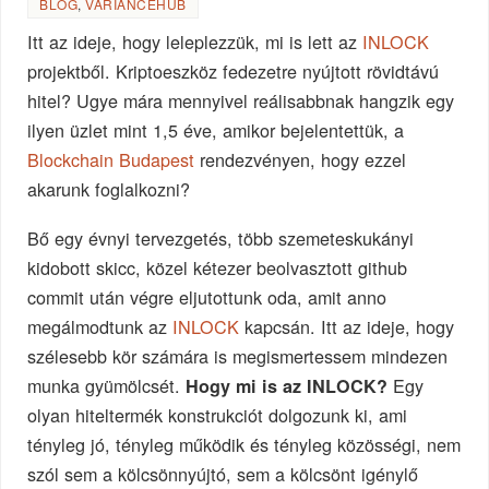
BLOG
,
VARIANCEHUB
Itt az ideje, hogy leleplezzük, mi is lett az
INLOCK
projektből. Kriptoeszköz fedezetre nyújtott rövidtávú
hitel? Ugye mára mennyivel reálisabbnak hangzik egy
ilyen üzlet mint 1,5 éve, amikor bejelentettük, a
Blockchain Budapest
rendezvényen, hogy ezzel
akarunk foglalkozni?
Bő egy évnyi tervezgetés, több szemeteskukányi
kidobott skicc, közel kétezer beolvasztott github
commit után végre eljutottunk oda, amit anno
megálmodtunk az
INLOCK
kapcsán. Itt az ideje, hogy
szélesebb kör számára is megismertessem mindezen
munka gyümölcsét.
Egy
Hogy mi is az INLOCK?
olyan hiteltermék konstrukciót dolgozunk ki, ami
tényleg jó, tényleg működik és tényleg közösségi, nem
szól sem a kölcsönnyújtó, sem a kölcsönt igénylő