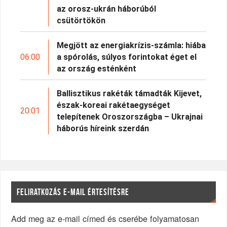
az orosz-ukrán háborúból
csütörtökön
Megjött az energiakrízis-számla: hiába
06:00
a spórolás, súlyos forintokat éget el
az ország esténként
Ballisztikus rakéták támadták Kijevet,
észak-koreai rakétaegységet
20:01
telepítenek Oroszországba – Ukrajnai
háborús híreink szerdán
FELIRATKOZÁS E-MAIL ÉRTESÍTÉSRE
Add meg az e-mail címed és cserébe folyamatosan