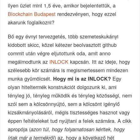
ilyen üzlet mint 1,5 éve, amikor bejelentettük, a
Blockchain Budapest
rendezvényen, hogy ezzel
akarunk foglalkozni?
Bő egy évnyi tervezgetés, több szemeteskukányi
kidobott skicc, közel kétezer beolvasztott github
commit után végre eljutottunk oda, amit anno
megálmodtunk az
INLOCK
kapcsán. Itt az ideje, hogy
szélesebb kör számára is megismertessem mindezen
munka gyümölcsét.
Egy
Hogy mi is az INLOCK?
olyan hiteltermék konstrukciót dolgozunk ki, ami
tényleg jó, tényleg működik és tényleg közösségi, nem
szól sem a kölcsönnyújtó, sem a kölcsönt igénylő
kizsákmányolásáról, mégis tisztességes hasznot vagy
éppen feltételeket tud nyújtani a felek számára. A cikk
apropója (
azon túl, hogy folyamatosan kéritek, hogy
) az, hogy a következő hét
írjak már a termékről