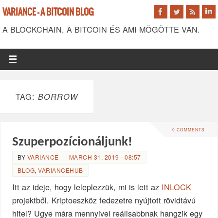
VARIANCE - A BITCOIN BLOG
A BLOCKCHAIN, A BITCOIN ÉS AMI MÖGÖTTE VAN.
TAG:
BORROW
9 COMMENTS
Szuperpozícionáljunk!
BY
VARIANCE
MARCH 31, 2019 - 08:57
BLOG
,
VARIANCEHUB
Itt az ideje, hogy leleplezzük, mi is lett az
INLOCK
projektből. Kriptoeszköz fedezetre nyújtott rövidtávú
hitel? Ugye mára mennyivel reálisabbnak hangzik egy