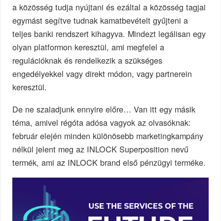
a közösség tudja nyújtani és ezáltal a közösség tagjai
egymást segítve tudnak kamatbevételt gyűjteni a
teljes banki rendszert kihagyva. Mindezt legálisan egy
olyan platformon keresztül, ami megfelel a
regulációknak és rendelkezik a szükséges
engedélyekkel vagy direkt módon, vagy partnerein
keresztül.
De ne szaladjunk ennyire előre… Van itt egy másik
téma, amivel régóta adósa vagyok az olvasóknak:
február elején minden különösebb marketingkampány
nélkül jelent meg az INLOCK Superposition nevű
termék, ami az INLOCK brand első pénzügyi terméke.