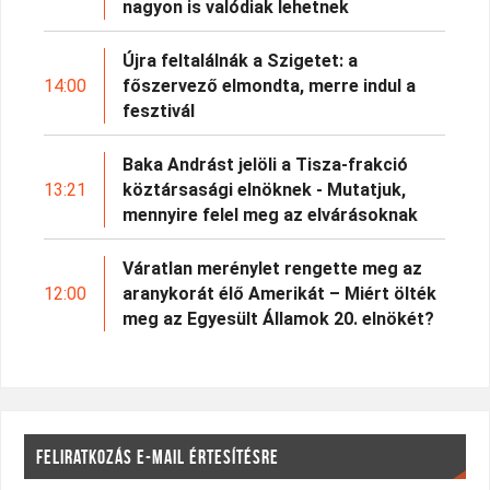
nagyon is valódiak lehetnek
Újra feltalálnák a Szigetet: a
14:00
főszervező elmondta, merre indul a
fesztivál
Baka Andrást jelöli a Tisza-frakció
13:21
köztársasági elnöknek - Mutatjuk,
mennyire felel meg az elvárásoknak
Váratlan merénylet rengette meg az
12:00
aranykorát élő Amerikát – Miért ölték
meg az Egyesült Államok 20. elnökét?
FELIRATKOZÁS E-MAIL ÉRTESÍTÉSRE