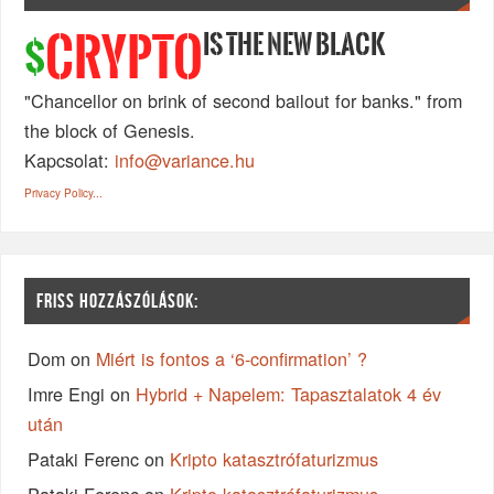
IS THE NEW BLACK
CRYPTO
$
"Chancellor on brink of second bailout for banks." from
the block of Genesis.
Kapcsolat:
info@variance.hu
Privacy Policy...
FRISS HOZZÁSZÓLÁSOK:
Dom
on
Miért is fontos a ‘6-confirmation’ ?
Imre Engi
on
Hybrid + Napelem: Tapasztalatok 4 év
után
Pataki Ferenc
on
Kripto katasztrófaturizmus
Pataki Ferenc
on
Kripto katasztrófaturizmus