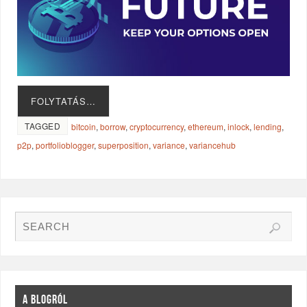
FOLYTATÁS…
TAGGED
bitcoin
,
borrow
,
cryptocurrency
,
ethereum
,
inlock
,
lending
,
p2p
,
portfolioblogger
,
superposition
,
variance
,
variancehub
A BLOGRÓL