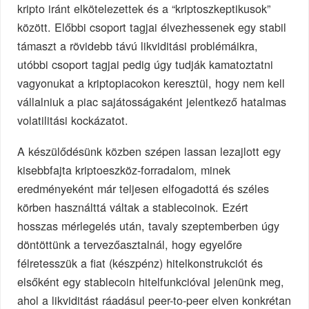
kripto iránt elkötelezettek és a “kriptoszkeptikusok”
között. Előbbi csoport tagjai élvezhessenek egy stabil
támaszt a rövidebb távú likviditási problémáikra,
utóbbi csoport tagjai pedig úgy tudják kamatoztatni
vagyonukat a kriptopiacokon keresztül, hogy nem kell
vállalniuk a piac sajátosságaként jelentkező hatalmas
volatilitási kockázatot.
A készülődésünk közben szépen lassan lezajlott egy
kisebbfajta kriptoeszköz-forradalom, minek
eredményeként már teljesen elfogadottá és széles
körben használttá váltak a stablecoinok. Ezért
hosszas mérlegelés után, tavaly szeptemberben úgy
döntöttünk a tervezőasztalnál, hogy egyelőre
félretesszük a fiat (készpénz) hitelkonstrukciót és
elsőként egy stablecoin hitelfunkcióval jelenünk meg,
ahol a likviditást ráadásul peer-to-peer elven konkrétan