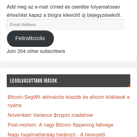
Add meg az e-mail címed és cserébe folyamatosan
értesítést kapsz a blogra kikerülő új bejegyzésekről.
Feliratkozás
Join 354 other subscribers
LEGOLVASOTTABB ÍRÁSOK
Bitcoin:SegWit aktivációs küszöb és altcoin kilátások a
nyárra
Novemberi Variance $crypto roadshow
Post-mortem: A nagy Bitcoin flippening hétvége
Nagy fogalmatlanság határozó - A bevezető