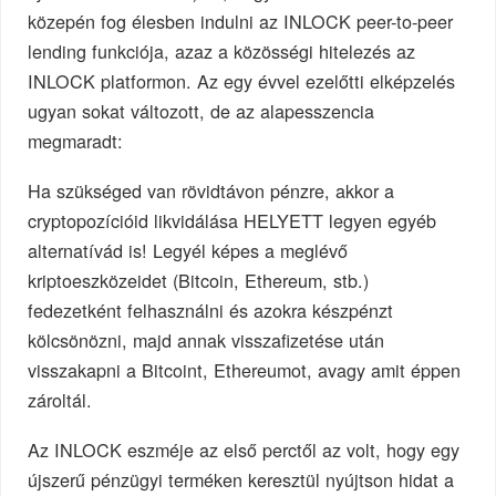
közepén fog élesben indulni az INLOCK peer-to-peer
lending funkciója, azaz a közösségi hitelezés az
INLOCK platformon. Az egy évvel ezelőtti elképzelés
ugyan sokat változott, de az alapesszencia
megmaradt:
Ha szükséged van rövidtávon pénzre, akkor a
cryptopozícióid likvidálása HELYETT legyen egyéb
alternatívád is! Legyél képes a meglévő
kriptoeszközeidet (Bitcoin, Ethereum, stb.)
fedezetként felhasználni és azokra készpénzt
kölcsönözni, majd annak visszafizetése után
visszakapni a Bitcoint, Ethereumot, avagy amit éppen
zároltál.
Az INLOCK eszméje az első perctől az volt, hogy egy
újszerű pénzügyi terméken keresztül nyújtson hidat a