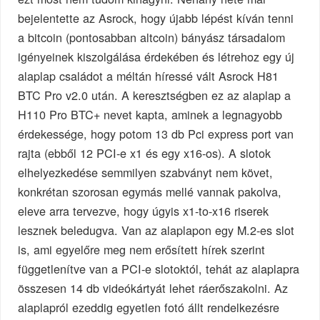
bejelentette az Asrock, hogy újabb lépést kíván tenni
a bitcoin (pontosabban altcoin) bányász társadalom
igényeinek kiszolgálása érdekében és létrehoz egy új
alaplap családot a méltán híressé vált Asrock H81
BTC Pro v2.0 után. A keresztségben ez az alaplap a
H110 Pro BTC+ nevet kapta, aminek a legnagyobb
érdekessége, hogy potom 13 db Pci express port van
rajta (ebből 12 PCI-e x1 és egy x16-os). A slotok
elhelyezkedése semmilyen szabványt nem követ,
konkrétan szorosan egymás mellé vannak pakolva,
eleve arra tervezve, hogy úgyis x1-to-x16 riserek
lesznek beledugva. Van az alaplapon egy M.2-es slot
is, ami egyelőre meg nem erősített hírek szerint
függetlenítve van a PCI-e slotoktól, tehát az alaplapra
összesen 14 db videókártyát lehet ráerőszakolni. Az
alaplapról ezeddig egyetlen fotó állt rendelkezésre