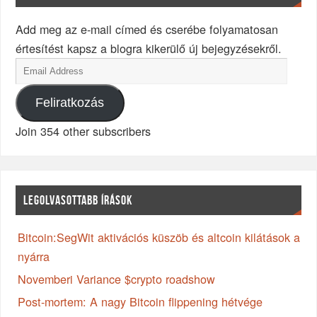
Add meg az e-mail címed és cserébe folyamatosan
értesítést kapsz a blogra kikerülő új bejegyzésekről.
Feliratkozás
Join 354 other subscribers
LEGOLVASOTTABB ÍRÁSOK
Bitcoin:SegWit aktivációs küszöb és altcoin kilátások a
nyárra
Novemberi Variance $crypto roadshow
Post-mortem: A nagy Bitcoin flippening hétvége