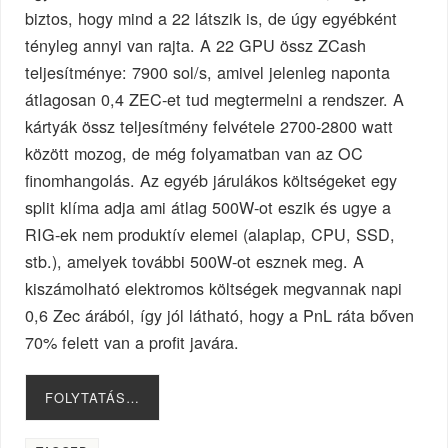
biztos, hogy mind a 22 látszik is, de úgy egyébként
tényleg annyi van rajta. A 22 GPU össz ZCash
teljesítménye: 7900 sol/s, amivel jelenleg naponta
átlagosan 0,4 ZEC-et tud megtermelni a rendszer. A
kártyák össz teljesítmény felvétele 2700-2800 watt
között mozog, de még folyamatban van az OC
finomhangolás. Az egyéb járulákos költségeket egy
split klíma adja ami átlag 500W-ot eszik és ugye a
RIG-ek nem produktív elemei (alaplap, CPU, SSD,
stb.), amelyek további 500W-ot esznek meg. A
kiszámolható elektromos költségek megvannak napi
0,6 Zec árából, így jól látható, hogy a PnL ráta bőven
70% felett van a profit javára.
FOLYTATÁS…