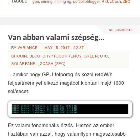
TAGGED
gpu
,
mining
,
mining rig
,
portfolioblogger
,
RIG
,
zCash
,
ZEC
NO COMMENTS
Van abban valami szépség…
BY
VARIANCE
MAY 15, 2017 - 22:37
BITCOIN
,
BLOG
,
CRYPTOCURRENCY
,
GREEN
,
OTC
,
SOLARPANEL
,
ZCASH (ZEC)
…amikor négy GPU felpörög és közel 640W/h
teljesítménnyel elkezd magából kiontani majd 1600
sol/secet.
Ez valami fenomenális érzés. Hiszen az ember
tisztában van azzal, hogy valamilyen magasztosabb