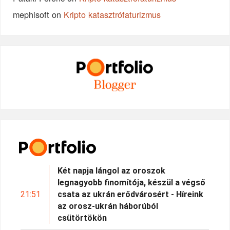
mephisoft
on
Kripto katasztrófaturizmus
Két napja lángol az oroszok
legnagyobb finomítója, készül a végső
21:51
csata az ukrán erődvárosért - Híreink
az orosz-ukrán háborúból
csütörtökön