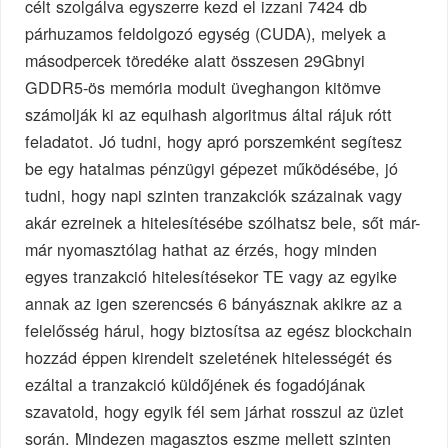
célt szolgálva egyszerre kezd el izzani 7424 db
párhuzamos feldolgozó egység (CUDA), melyek a
másodpercek töredéke alatt összesen 29Gbnyi
GDDR5-ös memória modult üveghangon kitömve
számolják ki az equihash algoritmus által rájuk rótt
feladatot. Jó tudni, hogy apró porszemként segítesz
be egy hatalmas pénzügyi gépezet működésébe, jó
tudni, hogy napi szinten tranzakciók százainak vagy
akár ezreinek a hitelesítésébe szólhatsz bele, sőt már-
már nyomasztólag hathat az érzés, hogy minden
egyes tranzakció hitelesítésekor TE vagy az egyike
annak az igen szerencsés 6 bányásznak akikre az a
felelősség hárul, hogy biztosítsa az egész blockchain
hozzád éppen kirendelt szeletének hitelességét és
ezáltal a tranzakció küldőjének és fogadójának
szavatold, hogy egyik fél sem járhat rosszul az üzlet
során. Mindezen magasztos eszme mellett szinten