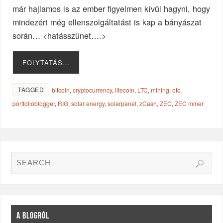
már hajlamos is az ember figyelmen kívül hagyni, hogy
mindezért még ellenszolgáltatást is kap a bányászat
során… <hatásszünet….>
FOLYTATÁS…
TAGGED
bitcoin
,
cryptocurrency
,
litecoin
,
LTC
,
mining
,
otc
,
portfolioblogger
,
RIG
,
solar energy
,
solarpanel
,
zCash
,
ZEC
,
ZEC miner
A BLOGRÓL