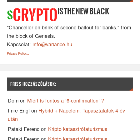
IS THE NEW BLACK
CRYPTO
$
"Chancellor on brink of second bailout for banks." from
the block of Genesis.
Kapcsolat:
info@variance.hu
Privacy Policy...
FRISS HOZZÁSZÓLÁSOK:
Dom
on
Miért is fontos a ‘6-confirmation’ ?
Imre Engi
on
Hybrid + Napelem: Tapasztalatok 4 év
után
Pataki Ferenc
on
Kripto katasztrófaturizmus
Pataki Ferenc
on
Kripto katasztrófaturizmus