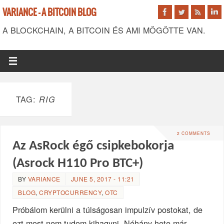
VARIANCE - A BITCOIN BLOG
A BLOCKCHAIN, A BITCOIN ÉS AMI MÖGÖTTE VAN.
TAG:
RIG
2 COMMENTS
Az AsRock égő csipkebokorja
(Asrock H110 Pro BTC+)
BY
VARIANCE
JUNE 5, 2017 - 11:21
BLOG
,
CRYPTOCURRENCY
,
OTC
Próbálom kerülni a túlságosan impulzív postokat, de
ezt most nem tudom kihagyni. Néhány hete már