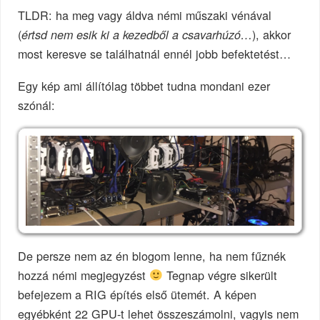
TLDR: ha meg vagy áldva némi műszaki vénával
(
), akkor
értsd nem esik ki a kezedből a csavarhúzó…
most keresve se találhatnál ennél jobb befektetést…
Egy kép ami állítólag többet tudna mondani ezer
szónál:
De persze nem az én blogom lenne, ha nem fűznék
hozzá némi megjegyzést
Tegnap végre sikerült
befejezem a RIG építés első ütemét. A képen
egyébként 22 GPU-t lehet összeszámolni, vagyis nem