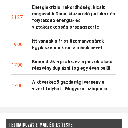
Energiakrízis: rekordhőség, kicsit
magasabb Duna, kiszáradó patakok és
21:27
folytatódó energia- és
víztakarékosság országszerte
Itt vannak a friss üzemanyagárak –
19:00
Egyik szemünk sír, a másik nevet
Kimondták a profik: ez a piszok olcsó
17:00
részvény duplázni fog egy éven belül!
A következő gazdasági verseny a
17:00
vízért folyhat - Magyarországon is
FELIRATKOZÁS E-MAIL ÉRTESÍTÉSRE