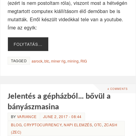
(ezért is nem postoltam róla), viszont most a hétvégén
megtartott computex kiállításom élő demóban be is
mutatták. Erről készült videókkal tele van a youtube.
Íme az egyik:
FOLYTATÁS…
TAGGED
asrock
,
btc
,
miner rig
,
mining
,
RIG
4 COMMENTS
Jelentés a gépházból… bővül a
bányászmasina
BY
VARIANCE
JUNE 2, 2017 - 08:44
BLOG
,
CRYPTOCURRENCY
,
NAPI ELEMZÉS
,
OTC
,
ZCASH
(ZEC)