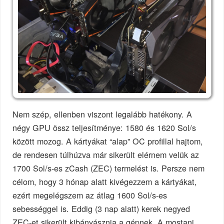
Nem szép, ellenben viszont legalább hatékony. A
négy GPU össz teljesítménye: 1580 és 1620 Sol/s
között mozog. A kártyákat “alap” OC profillal hajtom,
de rendesen túlhúzva már sikerült elérnem velük az
1700 Sol/s-es zCash (ZEC) termelést is. Persze nem
célom, hogy 3 hónap alatt kivégezzem a kártyákat,
ezért megelégszem az átlag 1600 Sol/s-es
sebességgel is. Eddig (3 nap alatt) kerek negyed
ZEC-et sikerült kibányásznia a gépnek. A mostani