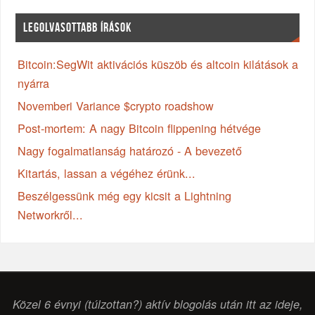
LEGOLVASOTTABB ÍRÁSOK
Bitcoin:SegWit aktivációs küszöb és altcoin kilátások a
nyárra
Novemberi Variance $crypto roadshow
Post-mortem: A nagy Bitcoin flippening hétvége
Nagy fogalmatlanság határozó - A bevezető
Kitartás, lassan a végéhez érünk...
Beszélgessünk még egy kicsit a Lightning
Networkről...
Közel 6 évnyi (túlzottan?) aktív blogolás után itt az ideje,