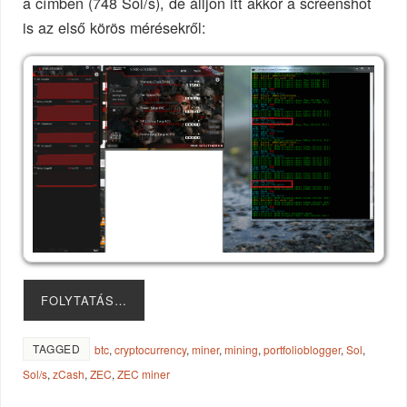
a címben (748 Sol/s), de álljon itt akkor a screenshot
is az első körös mérésekről:
FOLYTATÁS…
TAGGED
btc
,
cryptocurrency
,
miner
,
mining
,
portfolioblogger
,
Sol
,
Sol/s
,
zCash
,
ZEC
,
ZEC miner