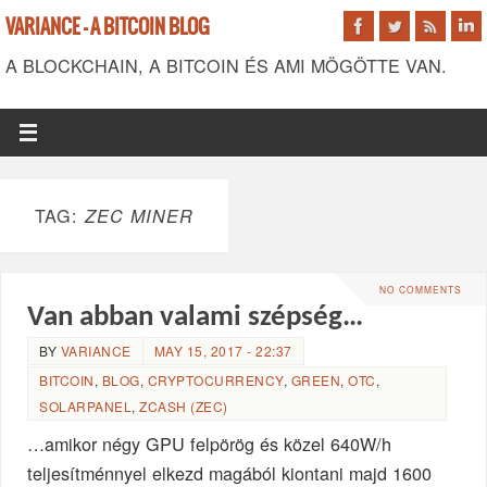
VARIANCE - A BITCOIN BLOG
A BLOCKCHAIN, A BITCOIN ÉS AMI MÖGÖTTE VAN.
TAG:
ZEC MINER
NO COMMENTS
Van abban valami szépség…
BY
VARIANCE
MAY 15, 2017 - 22:37
BITCOIN
,
BLOG
,
CRYPTOCURRENCY
,
GREEN
,
OTC
,
SOLARPANEL
,
ZCASH (ZEC)
…amikor négy GPU felpörög és közel 640W/h
teljesítménnyel elkezd magából kiontani majd 1600