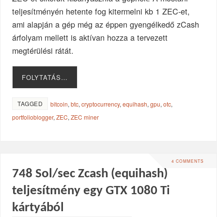
teljesítményén hetente fog kitermelni kb 1 ZEC-et,
ami alapján a gép még az éppen gyengélkedő zCash
árfolyam mellett is aktívan hozza a tervezett
megtérülési rátát.
FOLYTATÁS…
TAGGED
bitcoin
,
btc
,
cryptocurrency
,
equihash
,
gpu
,
otc
,
portfolioblogger
,
ZEC
,
ZEC miner
4 COMMENTS
748 Sol/sec Zcash (equihash)
teljesítmény egy GTX 1080 Ti
kártyából