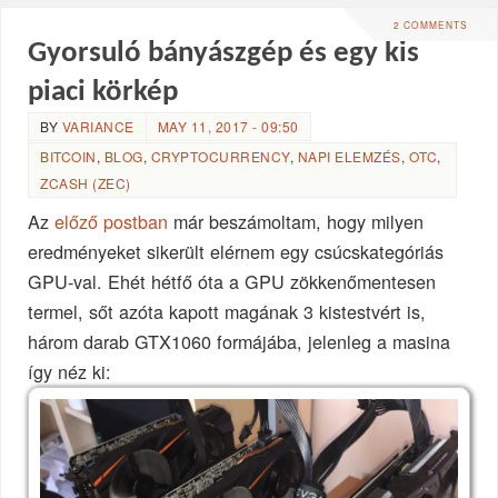
2 COMMENTS
Gyorsuló bányászgép és egy kis
piaci körkép
BY
VARIANCE
MAY 11, 2017 - 09:50
BITCOIN
,
BLOG
,
CRYPTOCURRENCY
,
NAPI ELEMZÉS
,
OTC
,
ZCASH (ZEC)
Az
előző postban
már beszámoltam, hogy milyen
eredményeket sikerült elérnem egy csúcskategóriás
GPU-val. Ehét hétfő óta a GPU zökkenőmentesen
termel, sőt azóta kapott magának 3 kistestvért is,
három darab GTX1060 formájába, jelenleg a masina
így néz ki: