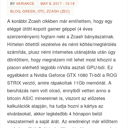
BY
VARIANCE
MAY 8, 2017 - 13:18
BLOG
,
GREEN
,
OTC
,
ZCASH (ZEC)
A korábbi Zcash cikkben már említettem, hogy egy
eléggé ütött-kopott gamer géppel (4 éves
szerzeményem) fogtam neki a Zcash bányászatnak.
Hírtelen ötlettől vezérelve és némi költés/megtérülés
számítás, plusz némi internetes utánajárás után úgy
döntöttem, hogy megnézem mit lehet most kihozni a
piacon elérhető legjobb nVidia asztali GPU-ból. Ez
egyébként a Nvidia Geforce GTX 1080 Ti-ből a ROG
STRIX verzió, amire rápakoltak 11Gb memóriát. A
beruházás nem volt olcsó, ennyiből vetten anno a
bitcoin ASIC minereimet is, viszont az előzetes
kalkulációk alapján, ha tudja hozni a kártya az
elvárásokat, akkor legkésőbb 4 hónapon belül
visszatermeli a saját árát. Az eredményt már ellőttem