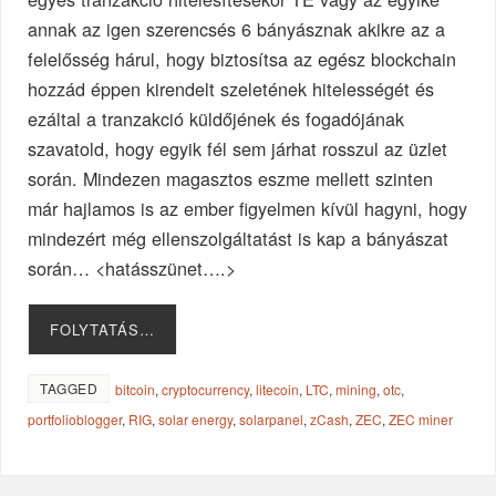
annak az igen szerencsés 6 bányásznak akikre az a
felelősség hárul, hogy biztosítsa az egész blockchain
hozzád éppen kirendelt szeletének hitelességét és
ezáltal a tranzakció küldőjének és fogadójának
szavatold, hogy egyik fél sem járhat rosszul az üzlet
során. Mindezen magasztos eszme mellett szinten
már hajlamos is az ember figyelmen kívül hagyni, hogy
mindezért még ellenszolgáltatást is kap a bányászat
során… <hatásszünet….>
FOLYTATÁS…
TAGGED
bitcoin
,
cryptocurrency
,
litecoin
,
LTC
,
mining
,
otc
,
portfolioblogger
,
RIG
,
solar energy
,
solarpanel
,
zCash
,
ZEC
,
ZEC miner