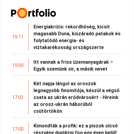
Energiakrízis: rekordhőség, kicsit
magasabb Duna, kiszáradó patakok és
19:11
folytatódó energia- és
víztakarékosság országszerte
Itt vannak a friss üzemanyagárak –
19:00
Egyik szemünk sír, a másik nevet
Két napja lángol az oroszok
legnagyobb finomítója, készül a végső
17:02
csata az ukrán erődvárosért - Híreink
az orosz-ukrán háborúból
csütörtökön
Kimondták a profik: ez a piszok olcsó
17:00
részvény duplázni fog egy éven belül!