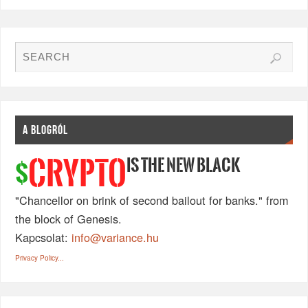
A BLOGRÓL
IS THE NEW BLACK
CRYPTO
$
"Chancellor on brink of second bailout for banks." from
the block of Genesis.
Kapcsolat:
info@variance.hu
Privacy Policy...