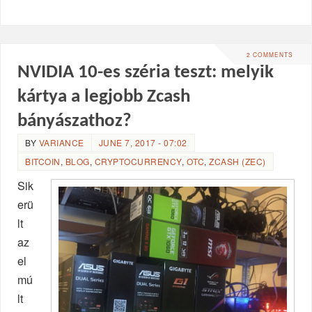
2 COMMENTS
NVIDIA 10-es széria teszt: melyik
kártya a legjobb Zcash
bányászathoz?
BY
VARIANCE
JUNE 7, 2017 - 07:02
BITCOIN
,
BLOG
,
CRYPTOCURRENCY
,
OTC
,
ZCASH (ZEC)
Sik
erü
lt
az
el
mú
lt