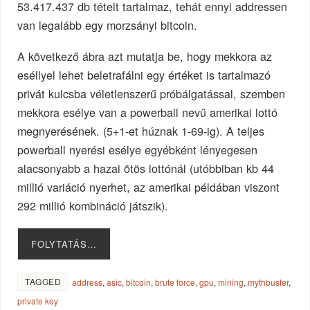
53.417.437 db tételt tartalmaz, tehát ennyi addressen
van legalább egy morzsányi bitcoin.
A következő ábra azt mutatja be, hogy mekkora az
eséllyel lehet beletrafálni egy értéket is tartalmazó
privát kulcsba véletlenszerű próbálgatással, szemben
mekkora esélye van a powerball nevű amerikai lottó
megnyerésének. (5+1-et húznak 1-69-ig). A teljes
powerball nyerési esélye egyébként lényegesen
alacsonyabb a hazai ötös lottónál (utóbbiban kb 44
millió variáció nyerhet, az amerikai példában viszont
292 millió kombináció játszik).
FOLYTATÁS…
TAGGED
address
,
asic
,
bitcoin
,
brute force
,
gpu
,
mining
,
mythbuster
,
private key