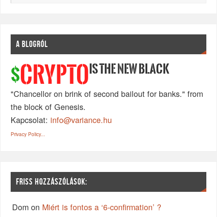
A BLOGRÓL
IS THE NEW BLACK
CRYPTO
$
"Chancellor on brink of second bailout for banks." from
the block of Genesis.
Kapcsolat:
info@variance.hu
Privacy Policy...
FRISS HOZZÁSZÓLÁSOK:
Dom
on
Miért is fontos a ‘6-confirmation’ ?