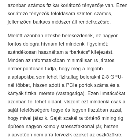
azonban számos fizikai korlátozó tényezője van. Ezen
korlátozó tényezők feloldására szintén számos,
jellemzően barkács módszer áll rendelkezésre.
Mielőtt azonban ezekbe belekezdenék, ez nagyon
fontos dologra hívnám fel mindenki figyelmét:
szándékosan használtam a “barkács” kifejezést.
Minden az informatikában minimálisan is járatos
ember pontosan tudja, hogy még a legjobb
alaplapokba sem lehet fizikailag belerakni 2-3 GPU-
nál többet, hiszen adott a PCIe portok száma és a
kártyák fizikai mérete (vastagsága). Ezen limitációkat
azonban fel lehet oldani, viszont ezt mindenki csak a
saját felelősségére tegye és legyen tisztában azzal,
hogy mivel játszik. Saját szakállra történő mining rig
építése nagyon komoly stresszfaktorral jár, hiszen
alapvetően nem arra tervezik ezeket az eszközökre,