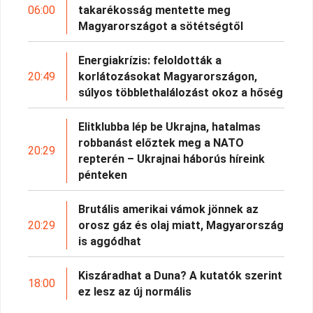
06:00
takarékosság mentette meg
Magyarországot a sötétségtől
Energiakrízis: feloldották a
20:49
korlátozásokat Magyarországon,
súlyos többlethalálozást okoz a hőség
Elitklubba lép be Ukrajna, hatalmas
robbanást előztek meg a NATO
20:29
repterén – Ukrajnai háborús híreink
pénteken
Brutális amerikai vámok jönnek az
20:29
orosz gáz és olaj miatt, Magyarország
is aggódhat
Kiszáradhat a Duna? A kutatók szerint
18:00
ez lesz az új normális