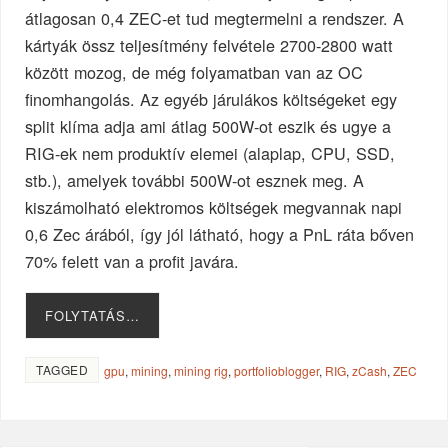
átlagosan 0,4 ZEC-et tud megtermelni a rendszer. A
kártyák össz teljesítmény felvétele 2700-2800 watt
között mozog, de még folyamatban van az OC
finomhangolás. Az egyéb járulákos költségeket egy
split klíma adja ami átlag 500W-ot eszik és ugye a
RIG-ek nem produktív elemei (alaplap, CPU, SSD,
stb.), amelyek további 500W-ot esznek meg. A
kiszámolható elektromos költségek megvannak napi
0,6 Zec árából, így jól látható, hogy a PnL ráta bőven
70% felett van a profit javára.
FOLYTATÁS…
TAGGED
gpu
,
mining
,
mining rig
,
portfolioblogger
,
RIG
,
zCash
,
ZEC