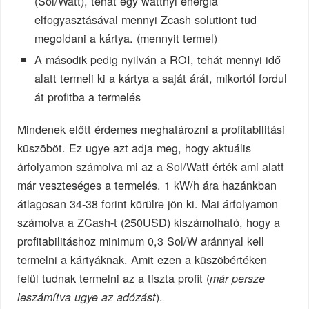
(Sol/Watt), tehát egy wattnyi energia
elfogyasztásával mennyi Zcash solutiont tud
megoldani a kártya. (mennyit termel)
A második pedig nyilván a ROI, tehát mennyi idő
alatt termeli ki a kártya a saját árát, mikortól fordul
át profitba a termelés
Mindenek előtt érdemes meghatározni a profitabilitási
küszöböt. Ez ugye azt adja meg, hogy aktuális
árfolyamon számolva mi az a Sol/Watt érték ami alatt
már veszteséges a termelés. 1 kW/h ára hazánkban
átlagosan 34-38 forint körülre jön ki. Mai árfolyamon
számolva a ZCash-t (250USD) kiszámolható, hogy a
profitabilitáshoz minimum 0,3 Sol/W aránnyal kell
termelni a kártyáknak. Amit ezen a küszöbértéken
felül tudnak termelni az a tiszta profit (
már persze
).
leszámítva ugye az adózást