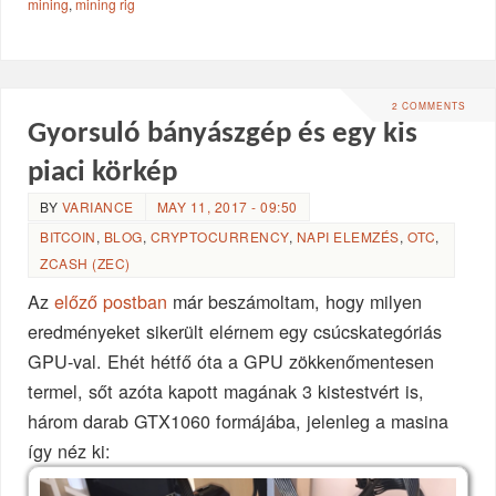
mining
,
mining rig
2 COMMENTS
Gyorsuló bányászgép és egy kis
piaci körkép
BY
VARIANCE
MAY 11, 2017 - 09:50
BITCOIN
,
BLOG
,
CRYPTOCURRENCY
,
NAPI ELEMZÉS
,
OTC
,
ZCASH (ZEC)
Az
előző postban
már beszámoltam, hogy milyen
eredményeket sikerült elérnem egy csúcskategóriás
GPU-val. Ehét hétfő óta a GPU zökkenőmentesen
termel, sőt azóta kapott magának 3 kistestvért is,
három darab GTX1060 formájába, jelenleg a masina
így néz ki: