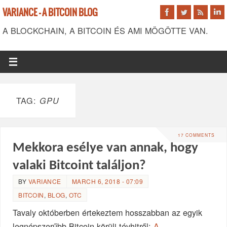
VARIANCE - A BITCOIN BLOG
A BLOCKCHAIN, A BITCOIN ÉS AMI MÖGÖTTE VAN.
TAG:
GPU
17 COMMENTS
Mekkora esélye van annak, hogy
valaki Bitcoint találjon?
BY
VARIANCE
MARCH 6, 2018 - 07:09
BITCOIN
,
BLOG
,
OTC
Tavaly októberben értekeztem hosszabban az egyik
legnépszerűbb Bitcoin körüli tévhitről:
A