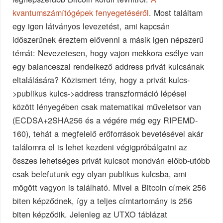
kvantumszámítógépek fenyegetéséről
. Most találtam
egy igen látványos levezetést, ami kapcsán
időszerűnek éreztem elővenni a másik igen népszerű
témát: Nevezetesen, hogy vajon mekkora esélye van
egy balanceszal rendelkező address privát kulcsának
eltalálására? Közismert tény, hogy a privát kulcs-
>publikus kulcs->address transzformáció lépései
között lényegében csak matematikai műveletsor van
(ECDSA+2SHA256 és a végére még egy RIPEMD-
160), tehát a megfelelő erőforrások bevetésével akár
találomra el is lehet kezdeni végigpróbálgatni az
összes lehetséges privát kulcsot mondván előbb-utóbb
csak belefutunk egy olyan publikus kulcsba, ami
mögött vagyon is található. Mivel a Bitcoin címek 256
biten képződnek, így a teljes címtartomány is 256
biten képződik. Jelenleg az UTXO táblázat