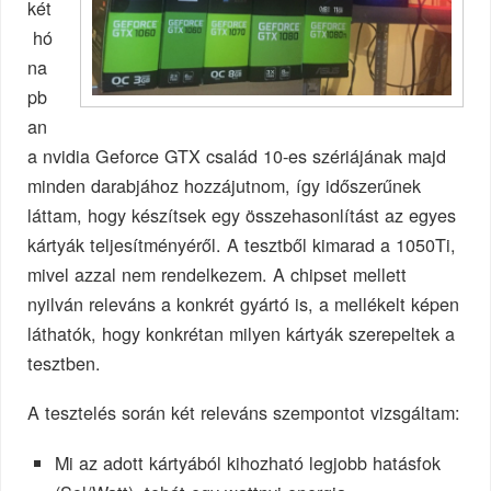
két
hó
na
pb
an
a nvidia Geforce GTX család 10-es szériájának majd
minden darabjához hozzájutnom, így időszerűnek
láttam, hogy készítsek egy összehasonlítást az egyes
kártyák teljesítményéről. A tesztből kimarad a 1050Ti,
mivel azzal nem rendelkezem. A chipset mellett
nyilván releváns a konkrét gyártó is, a mellékelt képen
láthatók, hogy konkrétan milyen kártyák szerepeltek a
tesztben.
A tesztelés során két releváns szempontot vizsgáltam:
Mi az adott kártyából kihozható legjobb hatásfok