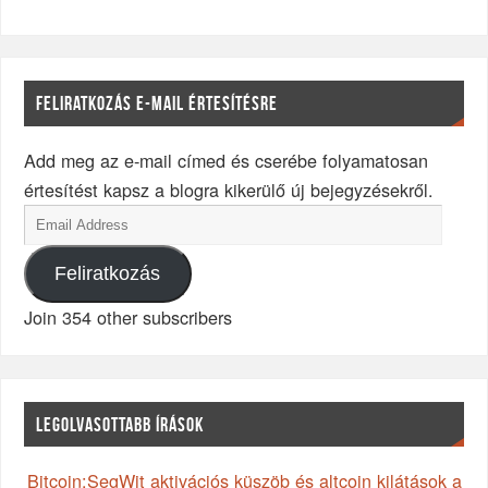
FELIRATKOZÁS E-MAIL ÉRTESÍTÉSRE
Add meg az e-mail címed és cserébe folyamatosan
értesítést kapsz a blogra kikerülő új bejegyzésekről.
Feliratkozás
Join 354 other subscribers
LEGOLVASOTTABB ÍRÁSOK
Bitcoin:SegWit aktivációs küszöb és altcoin kilátások a