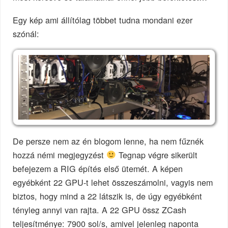
Egy kép ami állítólag többet tudna mondani ezer
szónál:
De persze nem az én blogom lenne, ha nem fűznék
hozzá némi megjegyzést
Tegnap végre sikerült
befejezem a RIG építés első ütemét. A képen
egyébként 22 GPU-t lehet összeszámolni, vagyis nem
biztos, hogy mind a 22 látszik is, de úgy egyébként
tényleg annyi van rajta. A 22 GPU össz ZCash
teljesítménye: 7900 sol/s, amivel jelenleg naponta