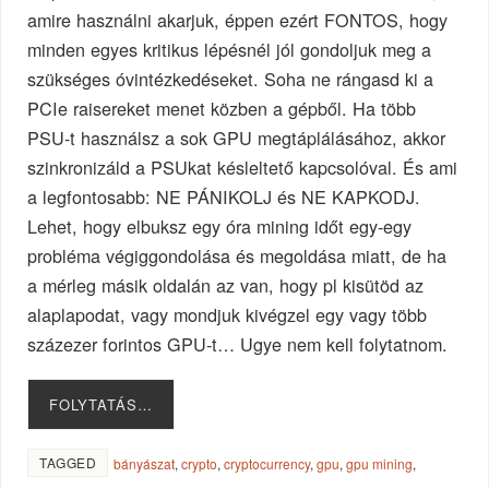
amire használni akarjuk, éppen ezért FONTOS, hogy
minden egyes kritikus lépésnél jól gondoljuk meg a
szükséges óvintézkedéseket. Soha ne rángasd ki a
PCIe raisereket menet közben a gépből. Ha több
PSU-t használsz a sok GPU megtáplálásához, akkor
szinkronizáld a PSUkat késleltető kapcsolóval. És ami
a legfontosabb: NE PÁNIKOLJ és NE KAPKODJ.
Lehet, hogy elbuksz egy óra mining időt egy-egy
probléma végiggondolása és megoldása miatt, de ha
a mérleg másik oldalán az van, hogy pl kisütöd az
alaplapodat, vagy mondjuk kivégzel egy vagy több
százezer forintos GPU-t… Ugye nem kell folytatnom.
FOLYTATÁS…
TAGGED
bányászat
,
crypto
,
cryptocurrency
,
gpu
,
gpu mining
,