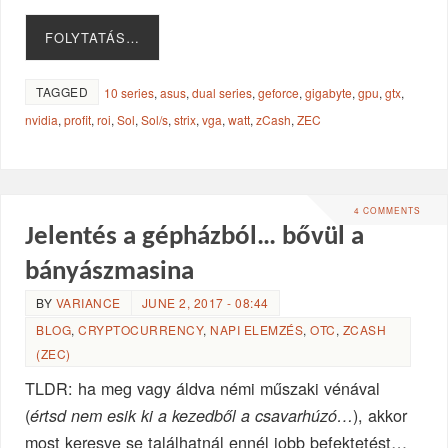
FOLYTATÁS…
TAGGED
10 series
,
asus
,
dual series
,
geforce
,
gigabyte
,
gpu
,
gtx
,
nvidia
,
profit
,
roi
,
Sol
,
Sol/s
,
strix
,
vga
,
watt
,
zCash
,
ZEC
4 COMMENTS
Jelentés a gépházból… bővül a
bányászmasina
BY
VARIANCE
JUNE 2, 2017 - 08:44
BLOG
,
CRYPTOCURRENCY
,
NAPI ELEMZÉS
,
OTC
,
ZCASH
(ZEC)
TLDR: ha meg vagy áldva némi műszaki vénával
(
), akkor
értsd nem esik ki a kezedből a csavarhúzó…
most keresve se találhatnál ennél jobb befektetést…