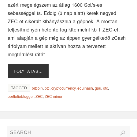
ezért megelégszem az átlag 1600 Sol/s-es
sebességgel is. Eddig (3 nap alatt) kerek negyed
ZEC-et sikerült kibányásznia a gépnek. A mostani
teljesítményén hetente fog kitermelni kb 1 ZEC-et,
ami alapján a gép még az éppen gyengélkedő zCash
árfolyam mellett is aktívan hozza a tervezett
megtérülési rátát.
FOLYTATÁS…
TAGGED
bitcoin
,
btc
,
cryptocurrency
,
equihash
,
gpu
,
otc
,
portfolioblogger
,
ZEC
,
ZEC miner