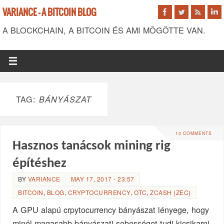
VARIANCE - A BITCOIN BLOG
A BLOCKCHAIN, A BITCOIN ÉS AMI MÖGÖTTE VAN.
TAG:
BÁNYÁSZAT
10 COMMENTS
Hasznos tanácsok mining rig
építéshez
BY
VARIANCE
MAY 17, 2017 - 23:57
BITCOIN
,
BLOG
,
CRYPTOCURRENCY
,
OTC
,
ZCASH (ZEC)
A GPU alapú crpytocurrency bányászat lényege, hogy
minél magasabb bányászati sebességet tudj kicsikarni