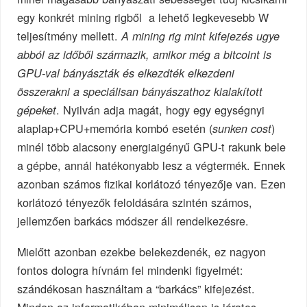
egy konkrét mining rigből a lehető legkevesebb W
teljesítmény mellett.
A mining rig mint kifejezés ugye
abból az időből származik, amikor még a bitcoint is
GPU-val bányászták és elkezdték elkezdeni
összerakni a speciálisan bányászathoz kialakított
. Nyilván adja magát, hogy egy egységnyi
gépeket
alaplap+CPU+memória kombó esetén (
)
sunken cost
minél több alacsony energiaigényű GPU-t rakunk bele
a gépbe, annál hatékonyabb lesz a végtermék. Ennek
azonban számos fizikai korlátozó tényezője van. Ezen
korlátozó tényezők feloldására szintén számos,
jellemzően barkács módszer áll rendelkezésre.
Mielőtt azonban ezekbe belekezdenék, ez nagyon
fontos dologra hívnám fel mindenki figyelmét:
szándékosan használtam a “barkács” kifejezést.