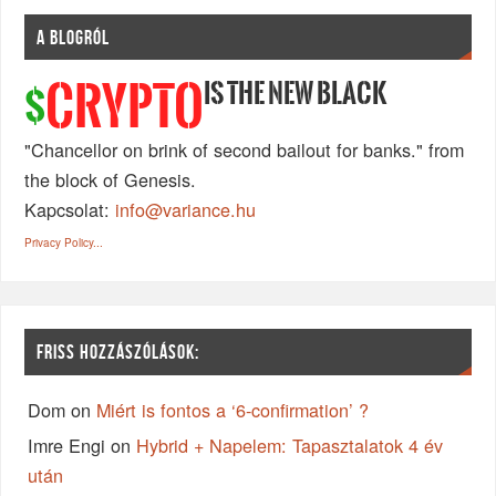
A BLOGRÓL
IS THE NEW BLACK
CRYPTO
$
"Chancellor on brink of second bailout for banks." from
the block of Genesis.
Kapcsolat:
info@variance.hu
Privacy Policy...
FRISS HOZZÁSZÓLÁSOK:
Dom
on
Miért is fontos a ‘6-confirmation’ ?
Imre Engi
on
Hybrid + Napelem: Tapasztalatok 4 év
után