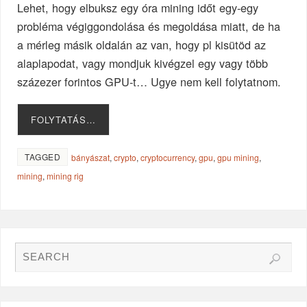
Lehet, hogy elbuksz egy óra mining időt egy-egy
probléma végiggondolása és megoldása miatt, de ha
a mérleg másik oldalán az van, hogy pl kisütöd az
alaplapodat, vagy mondjuk kivégzel egy vagy több
százezer forintos GPU-t… Ugye nem kell folytatnom.
FOLYTATÁS…
TAGGED
bányászat
,
crypto
,
cryptocurrency
,
gpu
,
gpu mining
,
mining
,
mining rig