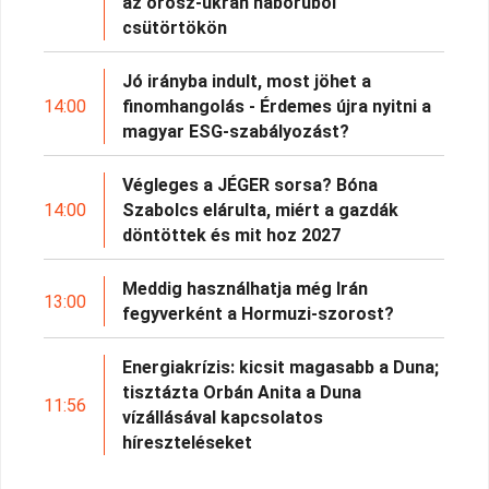
az orosz-ukrán háborúból
csütörtökön
Jó irányba indult, most jöhet a
14:00
finomhangolás - Érdemes újra nyitni a
magyar ESG-szabályozást?
Végleges a JÉGER sorsa? Bóna
14:00
Szabolcs elárulta, miért a gazdák
döntöttek és mit hoz 2027
Meddig használhatja még Irán
13:00
fegyverként a Hormuzi-szorost?
Energiakrízis: kicsit magasabb a Duna;
tisztázta Orbán Anita a Duna
11:56
vízállásával kapcsolatos
híreszteléseket