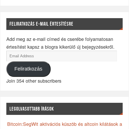
FELIRATKOZÁS E-MAIL ÉRTESÍTÉSRE
Add meg az e-mail címed és cserébe folyamatosan
értesítést kapsz a blogra kikerülő új bejegyzésekről.
Feliratkozás
Join 354 other subscribers
LEGOLVASOTTABB ÍRÁSOK
Bitcoin:SegWit aktivációs küszöb és altcoin kilátások a