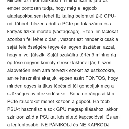
Minden az informatikában minimálisan is járatos
ember pontosan tudja, hogy még a legjobb
alaplapokba sem lehet fizikailag belerakni 2-3 GPU-
nál többet, hiszen adott a PCIe portok száma és a
kártyák fizikai mérete (vastagsága). Ezen limitációkat
azonban fel lehet oldani, viszont ezt mindenki csak a
saját felelősségére tegye és legyen tisztában azzal,
hogy mivel játszik. Saját szakállra történő mining rig
építése nagyon komoly stresszfaktorral jár, hiszen
alapvetően nem arra tervezik ezeket az eszközökre,
amire használni akarjuk, éppen ezért FONTOS, hogy
minden egyes kritikus lépésnél jól gondoljuk meg a
szükséges óvintézkedéseket. Soha ne rángasd ki a
PCIe raisereket menet közben a gépből. Ha több
PSU-t használsz a sok GPU megtáplálásához, akkor
szinkronizáld a PSUkat késleltető kapcsolóval. És ami
a legfontosabb: NE PÁNIKOLJ és NE KAPKODJ.