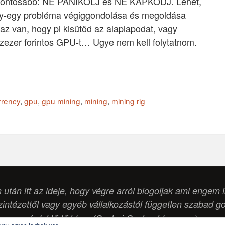
legfontosabb: NE PÁNIKOLJ és NE KAPKODJ. Lehet,
egy-egy probléma végiggondolása és megoldása
az van, hogy pl kisütöd az alaplapodat, vagy
zezer forintos GPU-t… Ugye nem kell folytatnom.
rrency
,
gpu
,
gpu mining
,
mining
,
mining rig
s után itt az ideje, hogy végre arról blogoljak ami engem 
intézettől vagy egyéb vállalkozástól független szabad g
érdeklődő blog. (Csabai Csaba, blogger...)