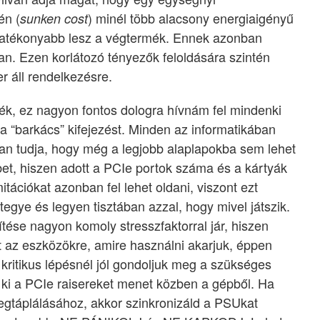
én (
) minél több alacsony energiaigényű
sunken cost
hatékonyabb lesz a végtermék. Ennek azonban
van. Ezen korlátozó tényezők feloldására szintén
 áll rendelkezésre.
k, ez nagyon fontos dologra hívnám fel mindenki
 “barkács” kifejezést. Minden az informatikában
san tudja, hogy még a legjobb alaplapokba sem lehet
bbet, hiszen adott a PCIe portok száma és a kártyák
itációkat azonban fel lehet oldani, viszont ezt
tegye és legyen tisztában azzal, hogy mivel játszik.
pítése nagyon komoly stresszfaktorral jár, hiszen
t az eszközökre, amire használni akarjuk, éppen
itikus lépésnél jól gondoljuk meg a szükséges
ki a PCIe raisereket menet közben a gépből. Ha
gtáplálásához, akkor szinkronizáld a PSUkat