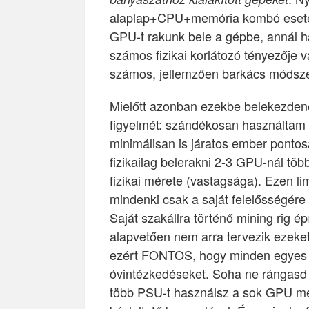
alaplap+CPU+memória kombó eset
GPU-t rakunk bele a gépbe, annál 
számos fizikai korlátozó tényezője 
számos, jellemzően barkács módszer
Mielőtt azonban ezekbe belekezdené
figyelmét: szándékosan használtam a
minimálisan is járatos ember ponto
fizikailag belerakni 2-3 GPU-nál tö
fizikai mérete (vastagsága). Ezen lim
mindenki csak a saját felelősségére 
Saját szakállra történő mining rig é
alapvetően nem arra tervezik ezeke
ezért FONTOS, hogy minden egyes kr
óvintézkedéseket. Soha ne rángasd 
több PSU-t használsz a sok GPU me