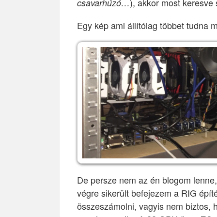
), akkor most keresve 
csavarhúzó…
Egy kép ami állítólag többet tudna 
De persze nem az én blogom lenne
végre sikerült befejezem a RIG épí
összeszámolni, vagyis nem biztos, h