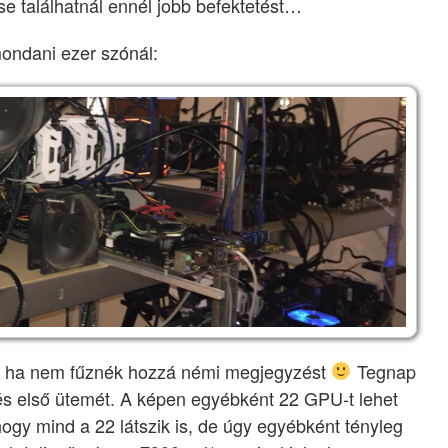
se találhatnál ennél jobb befektetést…
mondani ezer szónál:
, ha nem fűznék hozzá némi megjegyzést
Tegnap
tés első ütemét. A képen egyébként 22 GPU-t lehet
ogy mind a 22 látszik is, de úgy egyébként tényleg