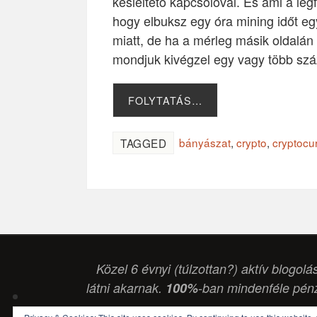
késleltető kapcsolóval. És ami a 
hogy elbuksz egy óra mining időt 
miatt, de ha a mérleg másik oldalán 
mondjuk kivégzel egy vagy több szá
FOLYTATÁS…
bányászat
,
crypto
,
cryptocu
TAGGED
Közel 6 évnyi (túlzottan?) aktív blogolá
látni akarnak.
100%
-ban mindenféle pénz