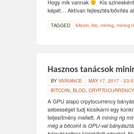
Hogy mik vannak
Kis szinesként
képét… Aktívan fejlesztés/bővítés ala
bitcoin
,
btc
,
mining
,
mining r
TAGGED
Hasznos tanácsok minin
BY
VARIANCE
MAY 17, 2017 - 23:5
BITCOIN
,
BLOG
,
CRYPTOCURRENCY
A GPU alapú crpytocurrency bányás
sebességet tudj kicsikarni egy konk
teljesítmény mellett.
A mining rig mi
még a bitcoint is GPU-val bányásztá
. N
bányászathoz kialakított gépeket