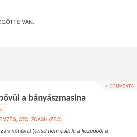
ÖGÖTTE VAN.
4 COMMENTS
 bővül a bányászmasina
4
LEMZÉS
,
OTC
,
ZCASH (ZEC)
aki vénával (
értsd nem esik ki a kezedből a