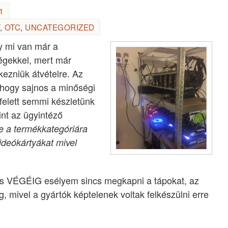
1
,
OTC
,
UNCATEGORIZED
y mi van már a
gekkel, mert már
kezniük átvételre. Az
 hogy sajnos a minőségi
elett semmi készletünk
nt az ügyintéző
e a termékkategóriára
ideókártyákat mivel
ius VÉGÉIG esélyem sincs megkapni a tápokat, az
, mivel a gyártók képtelenek voltak felkészülni erre