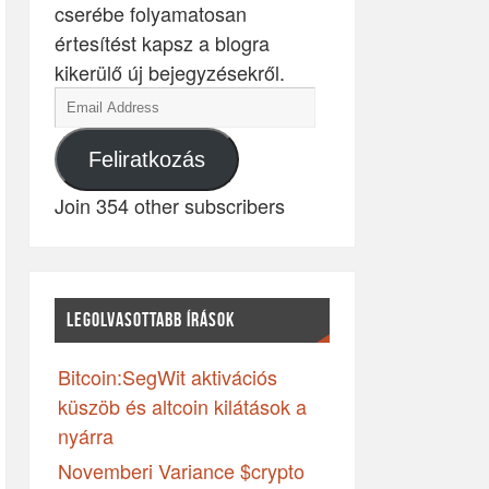
cserébe folyamatosan
értesítést kapsz a blogra
kikerülő új bejegyzésekről.
Feliratkozás
Join 354 other subscribers
LEGOLVASOTTABB ÍRÁSOK
Bitcoin:SegWit aktivációs
küszöb és altcoin kilátások a
nyárra
Novemberi Variance $crypto