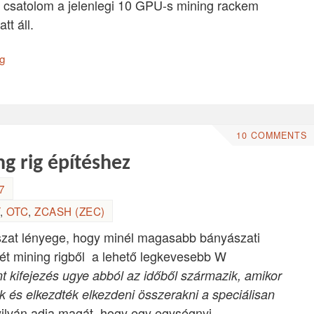
 csatolom a jelenlegi 10 GPU-s mining rackem
tt áll.
ig
10 COMMENTS
g rig építéshez
7
,
OTC
,
ZCASH (ZEC)
zat lényege, hogy minél magasabb bányászati
rét mining rigből a lehető legkevesebb W
nt kifejezés ugye abból az időből származik, amikor
k és elkezdték elkezdeni összerakni a speciálisan
yilván adja magát, hogy egy egységnyi