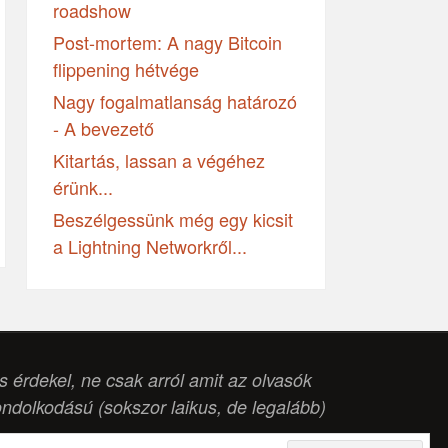
roadshow
Post-mortem: A nagy Bitcoin
flippening hétvége
Nagy fogalmatlanság határozó
- A bevezető
Kitartás, lassan a végéhez
érünk...
Beszélgessünk még egy kicsit
a Lightning Networkről...
is érdekel, ne csak arról amit az olvasók
ondolkodású (
sokszor laikus, de legalább
)