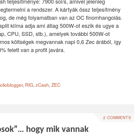
h teljesítménye: 7900 sol/s, amivel jelenleg
gtermelni a rendszer. A kártyák össz teljesítmény
ozog, de még folyamatban van az OC finomhangolás.
split klíma adja ami átlag 500W-ot eszik és ugye a
ap, CPU, SSD, stb.), amelyek további 500W-ot
mos költségek megvannak napi 0,6 Zec árából, így
% felett van a profit javára.
folioblogger
,
RIG
,
zCash
,
ZEC
2 COMMENTS
nosok”… hogy mik vannak