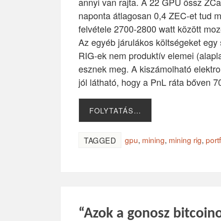
annyi van rajta. A 22 GPU össz ZCas
naponta átlagosan 0,4 ZEC-et tud me
felvétele 2700-2800 watt között m
Az egyéb járulákos költségeket egy 
RIG-ek nem produktív elemei (alapl
esznek meg. A kiszámolható elektro
jól látható, hogy a PnL ráta bőven 70
FOLYTATÁS…
gpu
,
mining
,
mining rig
,
port
TAGGED
“Azok a gonosz bitcoi