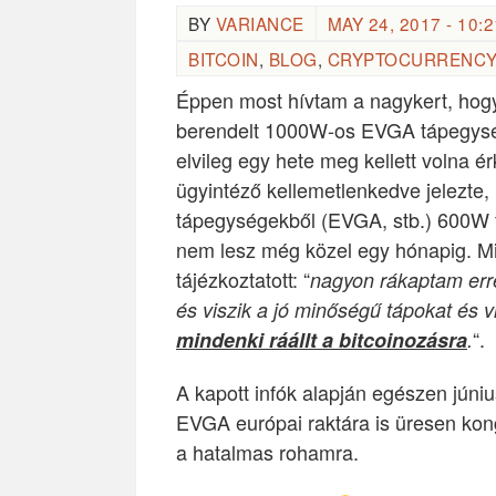
BY
VARIANCE
MAY 24, 2017 - 10:2
BITCOIN
,
BLOG
,
CRYPTOCURRENCY
Éppen most hívtam a nagykert, hog
berendelt 1000W-os EVGA tápegysé
elvileg egy hete meg kellett volna ér
ügyintéző kellemetlenkedve jelezte,
tápegységekből (EVGA, stb.) 600W f
nem lesz még közel egy hónapig. Mi
tájézkoztatott: “
nagyon rákaptam err
és viszik a jó minőségű tápokat és v
“.
mindenki ráállt a bitcoinozásra
.
A kapott infók alapján egészen jún
EVGA európai raktára is üresen kong
a hatalmas rohamra.