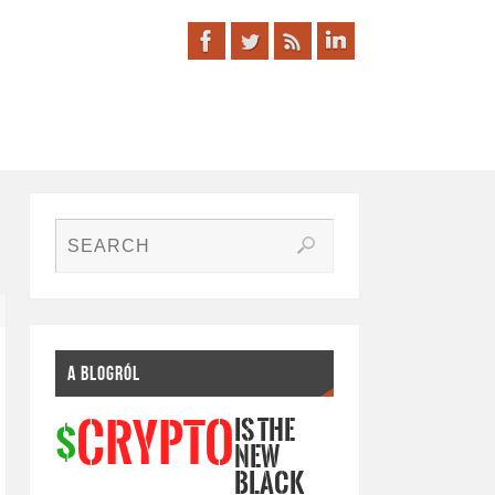
A BLOGRÓL
IS THE
CRYPTO
$
NEW
BLACK