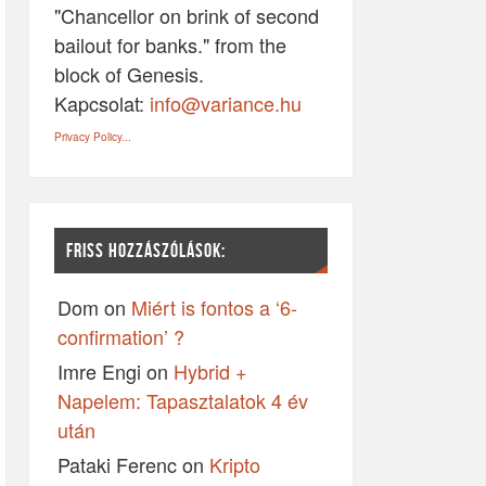
"Chancellor on brink of second
bailout for banks." from the
block of Genesis.
Kapcsolat:
info@variance.hu
Privacy Policy...
FRISS HOZZÁSZÓLÁSOK:
Dom
on
Miért is fontos a ‘6-
confirmation’ ?
Imre Engi
on
Hybrid +
Napelem: Tapasztalatok 4 év
után
Pataki Ferenc
on
Kripto