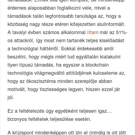
érdemes alaposabban foglalkozni vele, mivel a
támadások talán legfontosabb tanulsága az, hogy a
közösség nagy része etéren kifejezetten alulinformált.
A tavalyi évben számos alkalommal
írtam
már az 51%-
os attackról, így most nem tartanék teljes kiselőadást
a technológiai háttérről. Sokkal érdekesebb arról
beszélni, hogy mégis miért tud egyáltalán kialakulni
ilyen típusú támadás, ha egyszer a blockchain
technológia világmegváltó attitűdjének kulcseleme az,
hogy az ökoszisztéma minden szereplője abban
motivált, hogy tisztességes legyen, hiszen ezzel jár
jól.
Ez a feltételezés úgy egyébként teljesen igaz…
bizonyos feltételek teljesülése esetén.
A krízispont mindenképpen ott jön el (mindig is ott jött