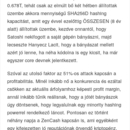
0.678T, tehát csak az elmúlt bő két hétben állítottak
üzembe akkora mennyiségű SHA256D hashing
kapacitást, amit egy évvel ezelőttig ÖSSZESEN (8 év
alatt) állítottak üzembe, kezdve onnantól, hogy
Satoshi nekifogott a saját gépén bányászni, majd
lecseszte Hanyecz Lacit, hogy a bányászat mellett
azért jó lenne, ha néha kódolna is egy kicsit, ha már
egyszer core devnek jelentkezett.
Szóval az utolsó faktor az 51%-os attack kapcsán a
profitabilitás. Minél inkább nő a konkurencia és ezáltal
csökken az aktuális árfolyamhoz képesti profit margin,
annál inkább tűnik reálisnak, hogy a jótét bányászok
úgy döntsenek, hogy legyalulnak egy minority hashing
powerrel rendelkező láncot. Pontosan ez történt
néhány napja a ZenCash kapcsán is, ami egyébként
egy kifejezetten jó reputációnak örvendő kriptopénz,