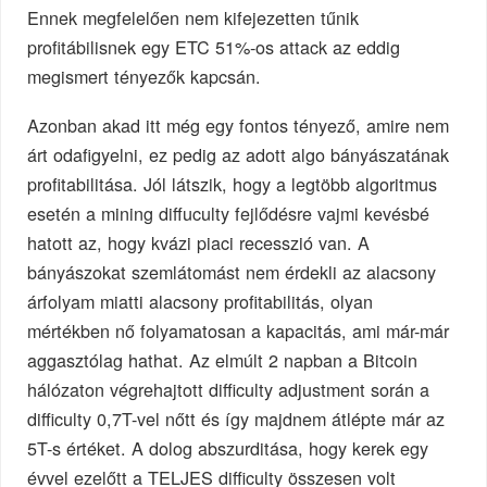
Ennek megfelelően nem kifejezetten tűnik
profitábilisnek egy ETC 51%-os attack az eddig
megismert tényezők kapcsán.
Azonban akad itt még egy fontos tényező, amire nem
árt odafigyelni, ez pedig az adott algo bányászatának
profitabilitása. Jól látszik, hogy a legtöbb algoritmus
esetén a mining diffuculty fejlődésre vajmi kevésbé
hatott az, hogy kvázi piaci recesszió van. A
bányászokat szemlátomást nem érdekli az alacsony
árfolyam miatti alacsony profitabilitás, olyan
mértékben nő folyamatosan a kapacitás, ami már-már
aggasztólag hathat. Az elmúlt 2 napban a Bitcoin
hálózaton végrehajtott difficulty adjustment során a
difficulty 0,7T-vel nőtt és így majdnem átlépte már az
5T-s értéket. A dolog abszurditása, hogy kerek egy
évvel ezelőtt a TELJES difficulty összesen volt