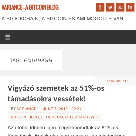
VARIANCE - A BITCOIN BLOG
A BLOCKCHAIN, A BITCOIN ÉS AMI MÖGÖTTE VAN.
TAG:
EQUIHASH
17 COMMENTS
Vigyázó szemetek az 51%-os
támadásokra vessétek!
BY
VARIANCE
JUNE 7, 2018 - 22:31
BITCOIN
,
BLOG
,
ETHEREUM
,
OTC
,
ZCASH (ZEC)
Az utóbbi időben igen megszaporodtak az 51%-os
támadások. Ennek oka igen komplex, de mindenképp