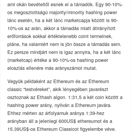
ami okán bevételtől esnek el a támadók. Egy 90-10%-
os megosztottságú majority/minority hashing power
lánc esetén, ha a két lánc marketcapja között is 90-
10%-os az arán, akkor a támadás miatt átirányított
erőforrások sokkal értéktelenebb coint termelnek,
pláne, ha valamiért nem is jön össze a támadás sem.
Ez persze mindjárt nem is igaz annyira, ha a két lánc
(marketcap) értéke a 90-10%-os hashing power
eloszlás ellenére más arányszámot mutat.
Vegyük példaként az Ethereum és az Ethereum
classic “testvéreket”, akik lényegében javarészt
osztoznak az Ethash algon. 1:31,5 a két coin között a
hashing power arány, nyilván a Ethereum javára.
Ehhez mérten az árfolyamuk aránya 1:39-hez
arányban áll a jelenlegi 600US$ ethereumot és a
15.39US$-os Ethereum Classicot figyelembe véve.