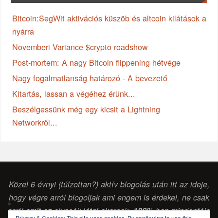
Bitcoin:SegWit aktivációs küszöb és altcoin kilátások a
nyárra
Novemberi Variance $crypto roadshow
Post-mortem: A nagy Bitcoin flippening hétvége
Nagy fogalmatlanság határozó - A bevezető
Kitartás, lassan a végéhez érünk...
Beszélgessünk még egy kicsit a Lightning
Networkről...
Közel 6 évnyi (túlzottan?) aktív blogolás után itt az ideje,
hogy végre arról blogoljak ami engem is érdekel, ne csak
arról amit az olvasók látni akarnak.
100%
-ban mindenféle
Privacy & Cookies: This site uses cookies. By continuing to use this