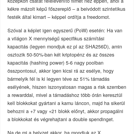
középkori csatát felelevenítő filmet néz éppen, ahol a
kékre mázolt képű főszereplő – a beivódott szintetikus
festék által kimart – képpel ordítja a freedomot.
Szóval a képlet igen egyszerű (PoW) esetén: Ha van
a világon X mennyiségű specifikus számítási
kapacitás (legyen mondjuk ez pl az SHA256D), amin
osztozik 50-50%-ban két kriptopénz és az összes
kapacitás (hashing power) 5-6 nagy poolban
összpontosul, akkor igen kicsi rá az esélye, hogy
bármelyik fél is ki legyen téve az 51% támadás
esélyének, hiszen iszonyatosan magas a risk szemben
a rewarddal, mivel a támadáshoz több órán keresztül
kell blokkokat gyártani a kamu láncon, majd ha sikerül
behozni a +7 vagy +21 blokk előnyt, akkor propagálni
a blokkokat és végrehajtani a double spendinget.
Na de mi a helyzet akkor, ha mondjuk az X