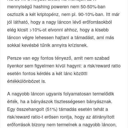
mennyiségű hashing poweren nem 50-50%-ban
osztozik a két kriptopénz, nem pl. 90-10%-ban. Itt már
jól látható, hogy a nagy láncon lévő erőforrásokból
elég kicsit >10%-ot elvonni ahhoz, hogy a kisebb
láncon végre lehessen hajtani a támadást, ami más
sokkal kevésbé tűnik annyira krízisnek.
Persze van egy fontos tényező, amit nem szabad
ilyenkor sem figyelmen kívül hagyni: a risk/reward ratio
esetén fontos kérdés a két lánc közötti
értékkülönbözet is.
A nagyobb láncon ugyanis folyamatosan termelődik
érték, ha a bányászok tisztességesen bányásznak.
Egy összehangolt (51%) támadás esetén tehát a
risk/reward ratio-t erősen rontja, hogy az átirányított
erőforrások bizony nem termelnek a nagyobb láncon,