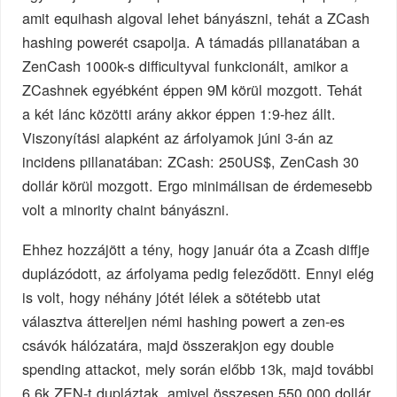
amit equihash algoval lehet bányászni, tehát a ZCash
hashing powerét csapolja. A támadás pillanatában a
ZenCash 1000k-s difficultyval funkcionált, amikor a
ZCashnek egyébként éppen 9M körül mozgott. Tehát
a két lánc közötti arány akkor éppen 1:9-hez állt.
Viszonyítási alapként az árfolyamok júni 3-án az
incidens pillanatában: ZCash: 250US$, ZenCash 30
dollár körül mozgott. Ergo minimálisan de érdemesebb
volt a minority chaint bányászni.
Ehhez hozzájött a tény, hogy január óta a Zcash diffje
duplázódott, az árfolyama pedig feleződött. Ennyi elég
is volt, hogy néhány jótét lélek a sötétebb utat
választva áttereljen némi hashing powert a zen-es
csávók hálózatára, majd összerakjon egy double
spending attackot, mely során előbb 13k, majd további
6,6k ZEN-t dupláztak, amivel összesen 550.000 dollár