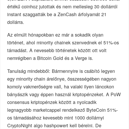
értékű coinhoz jutottak és nem mellesleg 30 dollárról
instant szaggatták be a ZenCash árfolyamát 21
dollárra.
Az elmúlt hónapokban ez már a sokadik olyan
történet, ahol minority chainek szenvednek el 51%-os
támadást. A nevesebb történetek között ott volt
nemrégiben a Bitcoin Gold és a Verge is.
Tanulság mindebből: Bármennyire is csábító legyen
egy minority chain árelőnye, összességében nagyon
komoly vakmerőségre vall, ha valaki ilyen láncokon
bányászik vagy éppen használ kriptopénzeket. A PoW
consensus kriptopénzek között a nyolcadik
legnagyobb marketcappel rendelkező ByteCoin 51%-
os támadásához kevesebb mint 1000 dollárnyi
CryptoNight algo hashpowert kell bérelni. De