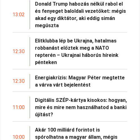
Donald Trump habozás nélkül rabol el
és fenyeget baloldali vezetőket: mégis
13:02
akad egy diktátor, aki eddig simán
megúszta
Elitklubba lép be Ukrajna, hatalmas
robbanást előztek meg a NATO
12:30
repterén – Ukrajnai háborús híreink
pénteken
Energiakrízis: Magyar Péter megtette
12:30
a várva várt bejelentést
Digitális SZÉP-kártya kisokos: hogyan,
11:00
mire és mire nem használhatod a banki
újítást?
Akár 100 milliárd forintot is
10:00
spórolhatna a magyar állam, mégis