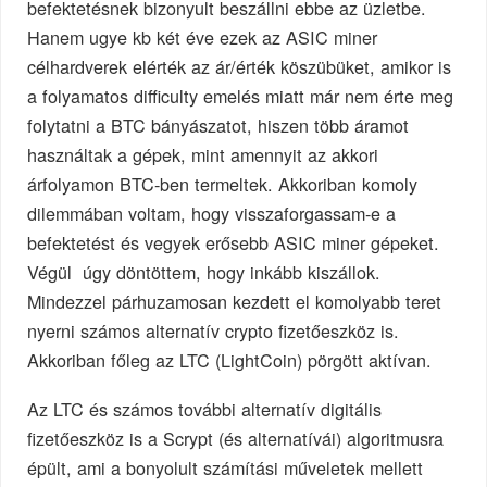
befektetésnek bizonyult beszállni ebbe az üzletbe.
Hanem ugye kb két éve ezek az ASIC miner
célhardverek elérték az ár/érték köszübüket, amikor is
a folyamatos difficulty emelés miatt már nem érte meg
folytatni a BTC bányászatot, hiszen több áramot
használtak a gépek, mint amennyit az akkori
árfolyamon BTC-ben termeltek. Akkoriban komoly
dilemmában voltam, hogy visszaforgassam-e a
befektetést és vegyek erősebb ASIC miner gépeket.
Végül úgy döntöttem, hogy inkább kiszállok.
Mindezzel párhuzamosan kezdett el komolyabb teret
nyerni számos alternatív crypto fizetőeszköz is.
Akkoriban főleg az LTC (LightCoin) pörgött aktívan.
Az LTC és számos további alternatív digitális
fizetőeszköz is a Scrypt (és alternatívái) algoritmusra
épült, ami a bonyolult számítási műveletek mellett