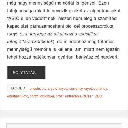
még nagy mennyiségű memóriát is igényel. Ezen
tulajdonsága miatt is nevezik ezeket az algoritmusokat
“ASIC ellen védett”-nek, hiszen nem elég a számítási
kapacitást párhuzamosítani pici cél processzorokkal
(
ugye ez a lényege az alkalmazás specifikus
), de mindehhez még tetemes
integráltáramköröknek
mennyiségű memória is kellene, ami miatt nem igazán
lehet hozzá hatékonyan gyártani bányász célhardvert.
FOLYTATÁS…
TAGGED
bitcoin
,
btc
,
crypto
,
crypto currency
,
cryptocurrency
,
equihash
,
otc
,
portfolioblogger
,
profit
,
untracable
,
zCash
,
ZEC