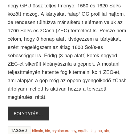
négy GPU össz teljesítménye: 1580 és 1620 Sol/s
között mozog. A kártyákat “alap” OC profillal hajtom,
de rendesen túlhúzva már sikerült elérnem velük az
1700 Sol/s-es zCash (ZEC) termelést is. Persze nem
célom, hogy 3 hónap alatt kivégezzem a kártyákat,
ezért megelégszem az átlag 1600 Sol/s-es
sebességgel is. Eddig (3 nap alatt) kerek negyed
ZEC-et sikerült kibányásznia a gépnek. A mostani
teljesítményén hetente fog kitermelni kb 1 ZEC-et,
ami alapján a gép még az éppen gyengélkedő zCash
árfolyam mellett is aktívan hozza a tervezett
megtérülési rátát.
FOLYTATÁS…
TAGGED
bitcoin
,
btc
,
cryptocurrency
,
equihash
,
gpu
,
otc
,