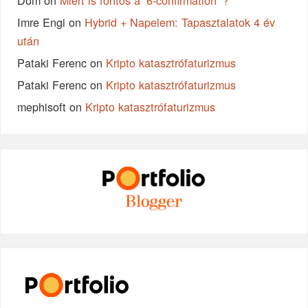
Dom
on
Miért is fontos a ‘6-confirmation’ ?
Imre Engi
on
Hybrid + Napelem: Tapasztalatok 4 év
után
Pataki Ferenc
on
Kripto katasztrófaturizmus
Pataki Ferenc
on
Kripto katasztrófaturizmus
mephisoft
on
Kripto katasztrófaturizmus