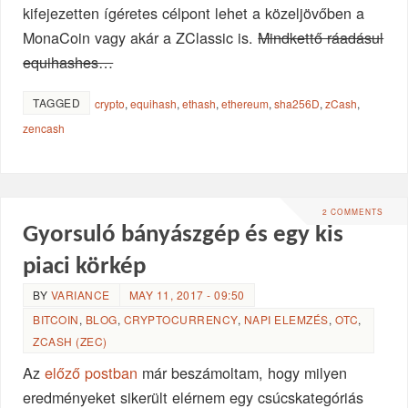
kifejezetten ígéretes célpont lehet a közeljövőben a
MonaCoin vagy akár a ZClassic is.
Mindkettő ráadásul
equihashes…
TAGGED
crypto
,
equihash
,
ethash
,
ethereum
,
sha256D
,
zCash
,
zencash
2 COMMENTS
Gyorsuló bányászgép és egy kis
piaci körkép
BY
VARIANCE
MAY 11, 2017 - 09:50
BITCOIN
,
BLOG
,
CRYPTOCURRENCY
,
NAPI ELEMZÉS
,
OTC
,
ZCASH (ZEC)
Az
előző postban
már beszámoltam, hogy milyen
eredményeket sikerült elérnem egy csúcskategóriás