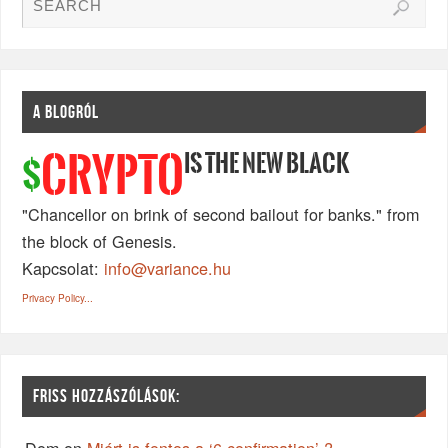
A BLOGRÓL
IS THE NEW BLACK
CRYPTO
$
"Chancellor on brink of second bailout for banks." from
the block of Genesis.
Kapcsolat:
info@variance.hu
Privacy Policy...
FRISS HOZZÁSZÓLÁSOK: