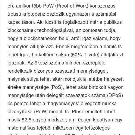
el), amikor több PoW (Proof of Work) konszenzus
típusú kriptopénz osztozik ugyanazon a számítási
kapacitáson. Aki kicsit is foglalkozott már a publikus
blockchainek technológiájával, az pontosan tudja,
hogy a blockchaineken belül attól igaz valami, hogy
mennyien állítják azt. Ennek megfelelően a hamis is
lehet igaz, ha kellően sokan (50%+1 vote) állítják azt
igaznak. Az ökoszisztéma minden szereplője
rendelkezik bizonyos szavazati mennyiséggel,
melynek súlya lehet akár mondjuk a letétbe helyezett
értéke mennyisége (PoS), lehet akár birtokolt vagyon
mennyisége után delegált szavazatok száma (DPoS)
és persze lehet a ‘hagyományos’ elvégzett munka
bizonyítéka (PoW) modell is. Plusz emellett lehet
másik 82,5 egyéb módszer, ami éppen kipottyan egy
matematikus fejéből miközben egy tetszőleges