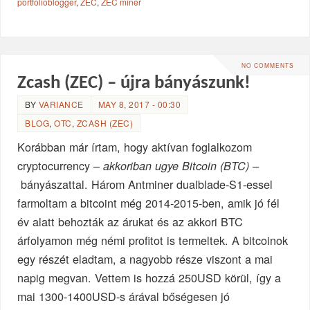
portfolioblogger
,
ZEC
,
ZEC miner
NO COMMENTS
Zcash (ZEC) – újra bányászunk!
BY
VARIANCE
MAY 8, 2017 - 00:30
BLOG
,
OTC
,
ZCASH (ZEC)
Korábban már írtam, hogy aktívan foglalkozom
cryptocurrency –
akkoriban ugye Bitcoin (BTC) –
bányászattal. Három Antminer dualblade-S1-essel
farmoltam a bitcoint még 2014-2015-ben, amik jó fél
év alatt behozták az árukat és az akkori BTC
árfolyamon még némi profitot is termeltek. A bitcoinok
egy részét eladtam, a nagyobb része viszont a mai
napig megvan. Vettem is hozzá 250USD körül, így a
mai 1300-1400USD-s árával bőségesen jó