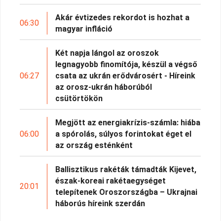
Akár évtizedes rekordot is hozhat a
06:30
magyar infláció
Két napja lángol az oroszok
legnagyobb finomítója, készül a végső
06:27
csata az ukrán erődvárosért - Híreink
az orosz-ukrán háborúból
csütörtökön
Megjött az energiakrízis-számla: hiába
06:00
a spórolás, súlyos forintokat éget el
az ország esténként
Ballisztikus rakéták támadták Kijevet,
észak-koreai rakétaegységet
20:01
telepítenek Oroszországba – Ukrajnai
háborús híreink szerdán