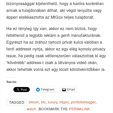
bizonyossággal kijelenthető, hogy a karóra konkrétan
annak a tulajdonában állhat, aki végül lenyúlta vagy
éppen elsikkasztotta az MtGox teljes tulajdonát.
Ha ez tényleg így van, akkor ez nem biztos, hogy
feltétlenül a legjobb reklám a genfi manufakturának.
Egyrészt ha az órához tartozó privát kulcs valóban a
fenti addresst nyitja, akkor ez egy elég komoly privacy
issue, ha pedig csak vétlenszerűen választottak ki egy
“kövérebb” address-t csak a látványos videó okán,
akkor tehették volna ezt egy kicsit körültekintőbben is.
Share this:
Telegram
Email
bitcoin
,
btc
,
luxury
,
mtgox
,
portfolioblogger
,
TAGGED
watch
.
BOOKMARK THE
PERMALINK
.