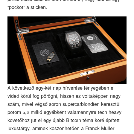
“pöcköt” a sticken.
A következő egy-két nap hírverése lényegében e
videó körül fog pörögni, hiszen ez voltaképpen nagy
szám, mivel végső soron supercarblondien keresztül
potom 5,2 millió egyébként valamennyire tech heavy
követőhöz jut el egy újabb Bitcoin téma köré épített
luxustárgy, aminek köszönhetően a Franck Muller