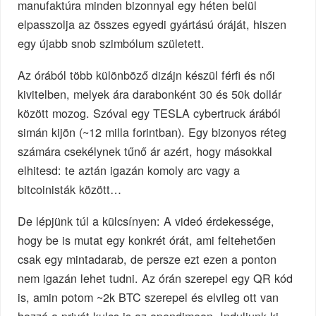
manufaktúra minden bizonnyal egy héten belül
elpasszolja az összes egyedi gyártású óráját, hiszen
egy újabb snob szimbólum született.
Az órából több különböző dizájn készül férfi és női
kivitelben, melyek ára darabonként 30 és 50k dollár
között mozog. Szóval egy TESLA cybertruck árából
simán kijön (~12 milla forintban). Egy bizonyos réteg
számára csekélynek tűnő ár azért, hogy másokkal
elhitesd: te aztán igazán komoly arc vagy a
bitcoinisták között…
De lépjünk túl a külcsínyen: A videó érdekessége,
hogy be is mutat egy konkrét órát, ami feltehetően
csak egy mintadarab, de persze ezt ezen a ponton
nem igazán lehet tudni. Az órán szerepel egy QR kód
is, amin potom ~2k BTC szerepel és elvileg ott van
hozzá a privát kulcs is az opendimeon. Induljunk ki