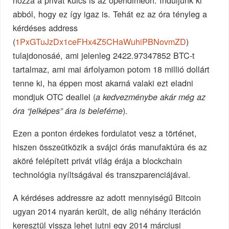
abból, hogy ez így igaz is. Tehát ez az óra tényleg a
kérdéses address
(
1PxGTuJzDx1ceFHx4Z5CHaWuhiPBNovmZD
)
tulajdonosáé, ami jelenleg 2422.97347852 BTC-t
tartalmaz, ami mai árfolyamon potom 18 millió dollárt
tenne ki, ha éppen most akarná valaki ezt eladni
mondjuk OTC deallel (
a kedvezménybe akár még az
).
óra “jelképes” ára is beleférne
Ezen a ponton érdekes fordulatot vesz a történet,
hiszen összeütközik a svájci órás manufaktúra és az
aköré felépített privát világ érája a blockchain
technológia nyíltságával és transzparenciájával.
A kérdéses addressre az adott mennyiségű Bitcoin
ugyan 2014 nyarán került, de alig néhány iteráción
keresztül vissza lehet jutni egy 2014 márciusi