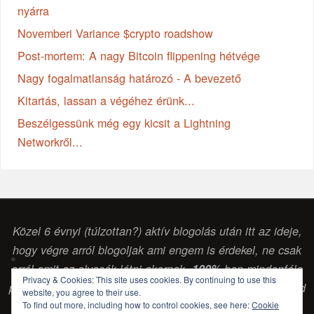
nyárra
Novemberi Variance $crypto roadshow
Post-mortem: A nagy Bitcoin flippening hétvége
Nagy fogalmatlanság határozó - A bevezető
Kitartás, lassan a végéhez érünk...
Beszélgessünk még egy kicsit a Lightning
Networkről...
Közel 6 évnyi (túlzottan?) aktív blogolás után itt az ideje,
hogy végre arról blogoljak ami engem is érdekel, ne csak
arról amit az olvasók látni akarnak.
100%
-ban mindenféle
Privacy & Cookies: This site uses cookies. By continuing to use this
pénzintézettől vagy egyéb vállalkozástól független szabad
website, you agree to their use.
gondolkodású (
sokszor laikus, de legalább
) érdeklődő
To find out more, including how to control cookies, see here:
Cookie