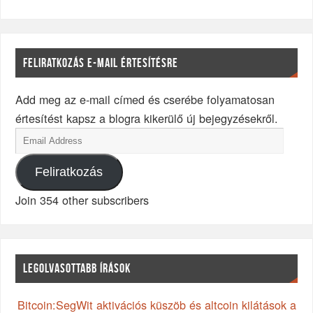
FELIRATKOZÁS E-MAIL ÉRTESÍTÉSRE
Add meg az e-mail címed és cserébe folyamatosan
értesítést kapsz a blogra kikerülő új bejegyzésekről.
Feliratkozás
Join 354 other subscribers
LEGOLVASOTTABB ÍRÁSOK
Bitcoin:SegWit aktivációs küszöb és altcoin kilátások a