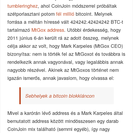
tumbleringhez
, ahol CoinJoin módszerrel próbáltak
szétporlasztani potom
fél millió
bitcoint. Melynek
forrása a méltán híressé vált 424242.42424242 BTC-t
tartalmazó
MtGox address
. Utóbbi érdekesség, hogy
2011 június 6-án került rá az adott összeg, melynek
célja akkor az volt, hogy Mark Karpeles (MtGox CEO)
bizonyítsa: nem is törték fel az MtGoxot és továbbra is
rendelkezik annak vagyonával, vagy legalábbis annak
nagyobb részével. Akinek az MtGoxos történet nem
igazán ismerős, annak javaslom, hogy olvassa el:
Sebhelyek a bitcoin blokkláncon
Mivel a karórán lévő address és a Mark Karpeles által
bemutatott address között mindösszesen egy darab
CoinJoin mix található (semmi egyéb), így nagy