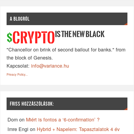
A BLOGRÓL
IS THE NEW BLACK
CRYPTO
$
"Chancellor on brink of second bailout for banks." from
the block of Genesis.
Kapcsolat:
info@variance.hu
Privacy Policy...
FRISS HOZZÁSZÓLÁSOK:
Dom
on
Miért is fontos a ‘6-confirmation’ ?
Imre Engi
on
Hybrid + Napelem: Tapasztalatok 4 év