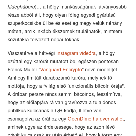
)… a hölgy munkásságának látványosabb
hidegháború
része abból áll, hogy olyan főleg egyedi gyártású
szuperkocsikba ül be és esetleg megy velük néhány
métert, amik inkább ékszernek titulálhatók, mintsem
közutakra tervezett népautóknak.
Visszatérve a hétvégi
instagram videóra
, a hölgy
ezúttal egy karórát mutatott be, egészen pontosan
Franck Muller “
Vanguard Encrypto
” nevű modelljét.
Ami egy limitált darabszámú karóra, melynek fő
mottója, hogy a “világ első funkcionális bitcoin órája”.
A órában persze nincs semmi bitcoinos, leszámítva,
hogy az előlapjára rá van gravírozva a tulajdonos
publikus kulcsának a QR kódja, illetve van
csomagolva az órához egy
OpenDime hardver wallet
,
aminek ugye az érdekessége, hogy az azon lévő
privát kulcs csak az után érhető el, hogy kitörsz egy