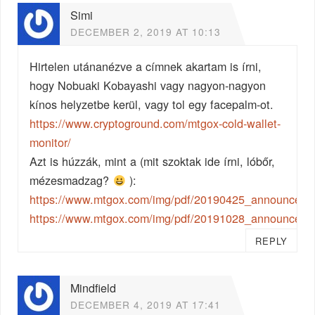
Simi
DECEMBER 2, 2019 AT 10:13
Hirtelen utánanézve a címnek akartam is írni,
hogy Nobuaki Kobayashi vagy nagyon-nagyon
kínos helyzetbe kerül, vagy tol egy facepalm-ot.
https://www.cryptoground.com/mtgox-cold-wallet-
monitor/
Azt is húzzák, mint a (mit szoktak ide írni, lóbőr,
mézesmadzag?
):
https://www.mtgox.com/img/pdf/20190425_announceme
https://www.mtgox.com/img/pdf/20191028_announceme
REPLY
Mindfield
DECEMBER 4, 2019 AT 17:41