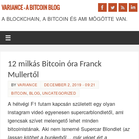
VARIANCE - A BITCOIN BLOG
A BLOCKCHAIN, A BITCOIN ÉS AMI MÖGÖTTE VAN.
12 milkás Bitcoin óra Franck
Mullertől
BY
VARIANCE
DECEMBER 2, 2019 - 09:21
BITCOIN
,
BLOG
,
UNCATEGORIZED
A hétvégi F1 futam kapcsán született egy olyan
instagram videó egyenesen supercarblondietől, ami
igencsak szívet melengető lehet minden
bitcoinistának. Aki nem ismerné Supercar Blondiet (
az
lassan kijöhet a bunkerből… már véget ért a