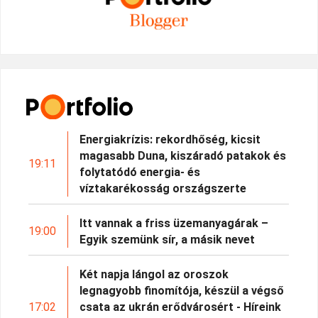
Energiakrízis: rekordhőség, kicsit
magasabb Duna, kiszáradó patakok és
19:11
folytatódó energia- és
víztakarékosság országszerte
Itt vannak a friss üzemanyagárak –
19:00
Egyik szemünk sír, a másik nevet
Két napja lángol az oroszok
legnagyobb finomítója, készül a végső
17:02
csata az ukrán erődvárosért - Híreink