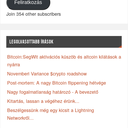
Feliratkozás
Join 354 other subscribers
LEGOLVASOTTABB ÍRÁSOK
Bitcoin:SegWit aktivációs küszöb és altcoin kilátások a
nyárra
Novemberi Variance $crypto roadshow
Post-mortem: A nagy Bitcoin flippening hétvége
Nagy fogalmatlanság határozó - A bevezető
Kitartás, lassan a végéhez érünk...
Beszélgessünk még egy kicsit a Lightning
Networkről...