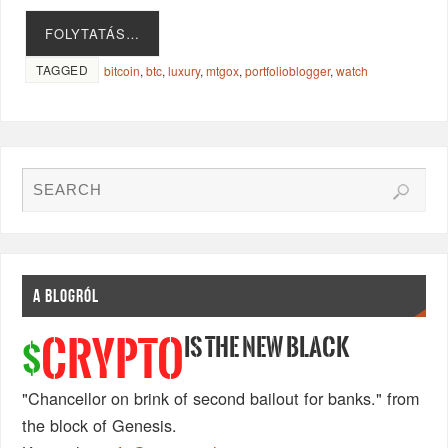
FOLYTATÁS…
TAGGED
bitcoin
,
btc
,
luxury
,
mtgox
,
portfolioblogger
,
watch
A BLOGRÓL
IS THE NEW BLACK
CRYPTO
$
"Chancellor on brink of second bailout for banks." from
the block of Genesis.