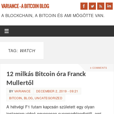
VARIANCE - A BITCOIN BLOG
A BLOCKCHAIN, A BITCOIN ÉS AMI MÖGÖTTE VAN.
TAG:
WATCH
3 COMMENTS
12 milkás Bitcoin óra Franck
Mullertől
BY
VARIANCE
DECEMBER 2, 2019 - 09:21
BITCOIN
,
BLOG
,
UNCATEGORIZED
A hétvégi F1 futam kapcsán született egy olyan
instagram videó egyenesen supercarblondietől, ami