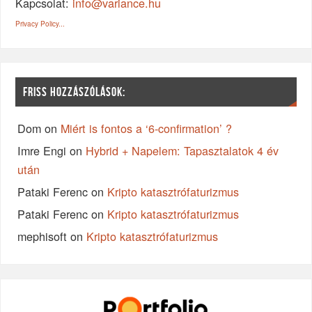
Kapcsolat:
info@variance.hu
Privacy Policy...
FRISS HOZZÁSZÓLÁSOK:
Dom
on
Miért is fontos a ‘6-confirmation’ ?
Imre Engi
on
Hybrid + Napelem: Tapasztalatok 4 év
után
Pataki Ferenc
on
Kripto katasztrófaturizmus
Pataki Ferenc
on
Kripto katasztrófaturizmus
mephisoft
on
Kripto katasztrófaturizmus