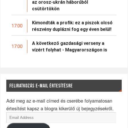
az orosz-ukrán háborúból
csütörtökön
Kimondták a profik: ez a piszok olcsó
17:00
részvény duplázni fog egy éven belül!
A következő gazdasági verseny a
17:00
vízért folyhat - Magyarországon is
FELIRATKOZÁS E-MAIL ÉRTESÍTÉSRE
Add meg az e-mail címed és cserébe folyamatosan
értesítést kapsz a blogra kikerülő új bejegyzésekről.