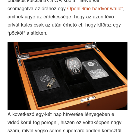
publikus kulcsának a QR kódja, illetve van
csomagolva az órához egy
OpenDime hardver wallet
,
aminek ugye az érdekessége, hogy az azon lévő
privát kulcs csak az után érhető el, hogy kitörsz egy
“pöcköt” a sticken.
A következő egy-két nap hírverése lényegében e
videó körül fog pörögni, hiszen ez voltaképpen nagy
szám, mivel végső soron supercarblondien keresztül