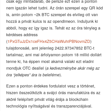
csak egy mintadarab, de persze ezt ezen a ponton
nem igazán lehet tudni. Az órán szerepel egy QR kód
is, amin potom ~2k BTC szerepel és elvileg ott van
hozzá a privát kulcs is az opendimeon. Induljunk ki
abból, hogy ez így igaz is. Tehát ez az óra tényleg a
kérdéses address
(
1PxGTuJzDx1ceFHx4Z5CHaWuhiPBNovmZD
)
tulajdonosáé, ami jelenleg 2422.97347852 BTC-t
tartalmaz, ami mai árfolyamon potom 18 millió dollárt
tenne ki, ha éppen most akarná valaki ezt eladni
mondjuk OTC deallel (
a kedvezménybe akár még az
).
óra “jelképes” ára is beleférne
Ezen a ponton érdekes fordulatot vesz a történet,
hiszen összeütközik a svájci órás manufaktúra és az
aköré felépített privát világ érája a blockchain
technológia nyíltságával és transzparenciájával.