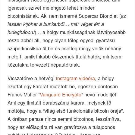
igencsak szívet melengető lehet minden
bitcoinistának. Aki nem ismerné Supercar Blondiet (
az
lassan kijöhet a bunkerből… már véget ért a
)… a hölgy munkásságának látványosabb
hidegháború
része abból áll, hogy olyan főleg egyedi gyártású
szuperkocsikba ül be és esetleg megy velük néhány
métert, amik inkább ékszernek titulálhatók, mintsem
közutakra tervezett népautóknak.
Visszatérve a hétvégi
instagram videóra
, a hölgy
ezúttal egy karórát mutatott be, egészen pontosan
Franck Muller “
Vanguard Encrypto
” nevű modelljét.
Ami egy limitált darabszámú karóra, melynek fő
mottója, hogy a “világ első funkcionális bitcoin órája”.
A órában persze nincs semmi bitcoinos, leszámítva,
hogy az előlapjára rá van gravírozva a tulajdonos