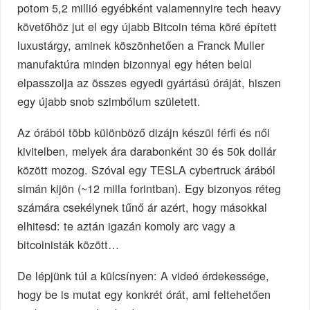
potom 5,2 millió egyébként valamennyire tech heavy
követőhöz jut el egy újabb Bitcoin téma köré épített
luxustárgy, aminek köszönhetően a Franck Muller
manufaktúra minden bizonnyal egy héten belül
elpasszolja az összes egyedi gyártású óráját, hiszen
egy újabb snob szimbólum született.
Az órából több különböző dizájn készül férfi és női
kivitelben, melyek ára darabonként 30 és 50k dollár
között mozog. Szóval egy TESLA cybertruck árából
simán kijön (~12 milla forintban). Egy bizonyos réteg
számára csekélynek tűnő ár azért, hogy másokkal
elhitesd: te aztán igazán komoly arc vagy a
bitcoinisták között…
De lépjünk túl a külcsínyen: A videó érdekessége,
hogy be is mutat egy konkrét órát, ami feltehetően