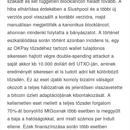
szakadt és két független blockláncon haladt tovább. A
hiba elhárítása érdekében a Slushpool és a többi új
verziós pool visszaállt a korábbi verzióra, majd
manuálisan megjelölték a kanonikus blockláncot,
ahonnan mindenki folytatta a bányászatot. A történet
eszkalálódása során történt azonban incidens is, egy
az OKPay tőzsdéhez tartozó wallet tulajdonos
sikeresen hajtott végre double-spending attackot a
saját akkor kb 10.000 dollárt érő UTXO-ján, aminek
eredményét sikeresen el is tudott adni két különböző
tőzsdén. Ez az eset újabb komoly bizalmi válságot
okozott a teljes hálózatnak és jelentősen visszavetette
a bitcoin üzleti adaptációjának kibontakozását. A
kellemetlen eset mellett a teljes tőzsdei forgalom
70%-át bonyolító MtGoxnak több esetben is meggyűlt
a baja a hatóságokkal, ami miatt számos per indult
ellene. Ezek finanszírozása során több esetben