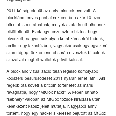
2011 kétségtelenül az early minerek éve volt. A
blocklánc fényes pontjai sok esetben akár 10 ezer
bitcoint is mutathatnak, melyek azóta is ott pihennek
elköltetlenül. Ezek egy része szinte biztos, hogy
elveszett, nagyon sok olyan korai káresetről tudunk,
amikor egy lakástűzben, vagy akár csak egy egyszerű
számítógép tönkremenetel során elvesztek bitcoinok
százaival megtelt walletek privát kulcsai.
A blocklánc vizualizáció talán legelső komolyabb
ködszerű besűrűsödését 2011 nyarán lehet látni. Aki
régebb óta követi a bitcoin történetét az máris
rávághatja, hogy “MtGox hack!”. A képen látható
“sebhely” valóban az MtGox tőzsde kirablása után
keletkezett káosz jeleit mutatja. Nagyjából annyi
történt, hogy egy hacker sikeresen bejutott az MtGox