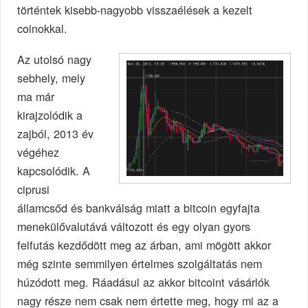
történtek kisebb-nagyobb visszaélések a kezelt
coinokkal.
Az utolsó nagy
sebhely, mely
ma már
kirajzolódik a
zajból, 2013 év
végéhez
kapcsolódik. A
ciprusi
államcsőd és bankválság miatt a bitcoin egyfajta
menekülővalutává változott és egy olyan gyors
felfutás kezdődött meg az árban, ami mögött akkor
még szinte semmilyen értelmes szolgáltatás nem
húzódott meg. Ráadásul az akkor bitcoint vásárlók
nagy része nem csak nem értette meg, hogy mi az a