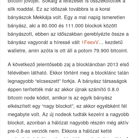
bitcoin jövőjét. Sokáig a létezését is összekötötték a
silk roaddal. Ez az időszak továbbra is a korai
bányászok Mekkája volt. Egy a mai napig ismeretlen
bányász, aki a 80.000 és 111.000 blockok között
bányászott, ebben az időszakban gereblyézte össze a
bányász vagyonát a híressé vált
1FeexV
… kezdetű
walletre, amin azóta is ott áll a potom 79.900 bitcoint.
A következő jelentősebb zaj a blockláncban 2013 első
félévében látható. Ekkor történt meg a blocklánc talán
legnagyobb “elcseszett” forkja. A bányász társaságok
éppen terítették már az akkor újnak számító 0.8.0
bitcoin node kódot, amikor is az egyik bányász
elkészített egy “nagy blockot”, ez akkor egyébként fél
megabyte volt. Az új nodeok tudták kezelni a nagyobb
blockot, azonban a hálózat nagyobb részén még aktív
pre-0.8-as verziók nem. Ekkora a hálózat ketté