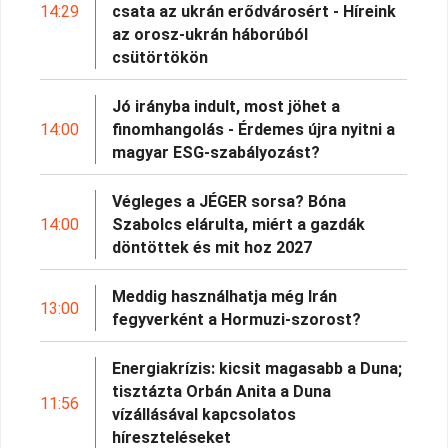
14:29
csata az ukrán erődvárosért - Híreink
az orosz-ukrán háborúból
csütörtökön
Jó irányba indult, most jöhet a
14:00
finomhangolás - Érdemes újra nyitni a
magyar ESG-szabályozást?
Végleges a JÉGER sorsa? Bóna
14:00
Szabolcs elárulta, miért a gazdák
döntöttek és mit hoz 2027
Meddig használhatja még Irán
13:00
fegyverként a Hormuzi-szorost?
Energiakrízis: kicsit magasabb a Duna;
tisztázta Orbán Anita a Duna
11:56
vízállásával kapcsolatos
híreszteléseket