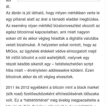
át.
Az ábrán is jól látható, hogy milyen mértékben verte le
egy pillanat alatt az árat a támadó eladási megbízása.
Az esemény olyan mértékű bizalomvesztést okozott az
egész bitcoinnal kapcsolatban, ami miatt nagyon
sokan ott és akkor végleg feladták a digitális valutába
vetett bizalmukat. A helyzeten sokat rontott, hogy az
MtGox, az ügyfelek érdekeit védve elmozgatott majd
fél millió bitcoint a cold walletjéből, melynek egy
részét később sikerült egy – feltételezhetően script
hiba miatt – érvénytelen addressekre küldeni. Ezen
bitcoinok akkor és ott végleg elvesztek.
2011 és 2012 egyébként a bitcoin mint a black market
(silk road) fizetőeszközeként elhíresülésének időszaka
volt. Ez a “háttértörténet” még évekig megpecsételte a