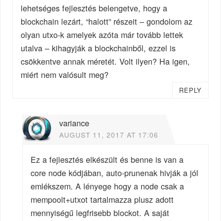
lehetséges fejlesztés belengetve, hogy a
blockchain lezárt, “halott” részeit – gondolom az
olyan utxo-k amelyek azóta már tovább lettek
utalva – kihagyják a blockchainből, ezzel is
csökkentve annak méretét. Volt ilyen? Ha igen,
miért nem valósult meg?
REPLY
variance
AUGUST 11, 2017 AT 17:06
Ez a fejlesztés elkészült és benne is van a
core node kódjában, auto-prunenak hivják a jól
emlékszem. A lényege hogy a node csak a
mempoolt+utxot tartalmazza plusz adott
mennyiségű legfrisebb blockot. A saját