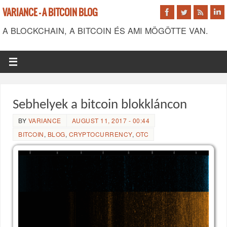
VARIANCE - A BITCOIN BLOG
A BLOCKCHAIN, A BITCOIN ÉS AMI MÖGÖTTE VAN.
Sebhelyek a bitcoin blokkláncon
BY
VARIANCE
AUGUST 11, 2017 - 00:44
BITCOIN
,
BLOG
,
CRYPTOCURRENCY
,
OTC