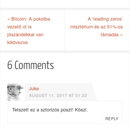
«
Bitcoin: A pokolba
A ‘leading zeros’
vezető út is
misztérium és az 51%-os
jószándékkal van
támadás
»
kikövezve
6 Comments
Juke
AUGUST 11, 2017 AT 01:22
Tetszett ez a sztorizós poszt! Köszi.
REPLY