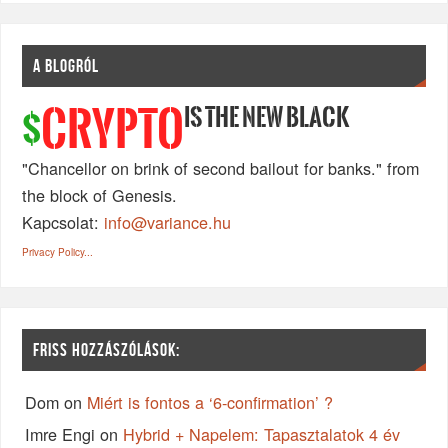
A BLOGRÓL
IS THE NEW BLACK
CRYPTO
$
"Chancellor on brink of second bailout for banks." from
the block of Genesis.
Kapcsolat:
info@variance.hu
Privacy Policy...
FRISS HOZZÁSZÓLÁSOK:
Dom
on
Miért is fontos a ‘6-confirmation’ ?
Imre Engi
on
Hybrid + Napelem: Tapasztalatok 4 év