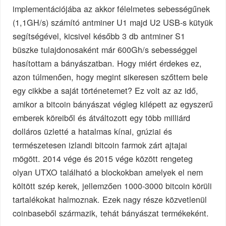
implementációjába az akkor félelmetes sebességűnek
(1,1GH/s) számító antminer U1 majd U2 USB-s kütyük
segítségével, kicsivel később 3 db antminer S1
büszke tulajdonosaként már 600Gh/s sebességgel
hasítottam a bányászatban. Hogy miért érdekes ez,
azon túlmenően, hogy megint sikeresen szőttem bele
egy cikkbe a saját történetemet? Ez volt az az idő,
amikor a bitcoin bányászat végleg kilépett az egyszerű
emberek köreiből és átváltozott egy több milliárd
dolláros üzletté a hatalmas kínai, grúziai és
természetesen izlandi bitcoin farmok zárt ajtajai
mögött. 2014 vége és 2015 vége között rengeteg
olyan UTXO található a blockokban amelyek el nem
költött szép kerek, jellemzően 1000-3000 bitcoin körüli
tartalékokat halmoznak. Ezek nagy része közvetlenül
coinbaseből származik, tehát bányászat termékeként.