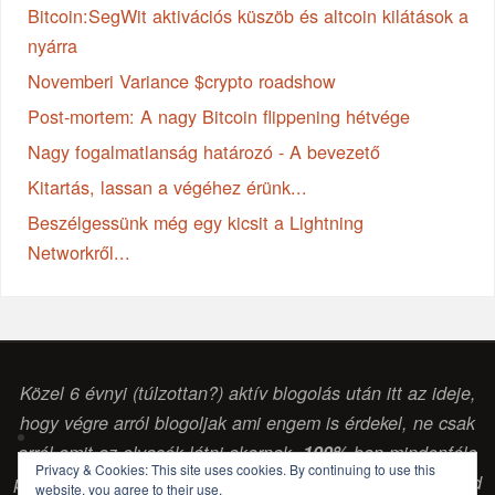
Bitcoin:SegWit aktivációs küszöb és altcoin kilátások a
nyárra
Novemberi Variance $crypto roadshow
Post-mortem: A nagy Bitcoin flippening hétvége
Nagy fogalmatlanság határozó - A bevezető
Kitartás, lassan a végéhez érünk...
Beszélgessünk még egy kicsit a Lightning
Networkről...
Közel 6 évnyi (túlzottan?) aktív blogolás után itt az ideje,
hogy végre arról blogoljak ami engem is érdekel, ne csak
arról amit az olvasók látni akarnak.
100%
-ban mindenféle
Privacy & Cookies: This site uses cookies. By continuing to use this
pénzintézettől vagy egyéb vállalkozástól független szabad
website, you agree to their use.