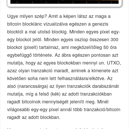
Ugye milyen szép? Amit a képen látsz az maga a
bitcoin blocklánc vizualizálva egészen a genezis
blocktól a mai utolsó blockig. Minden egyes pixel egy-
egy blockot jelöl. Minden egyes oszlop összesen 300
blockot (pixelt) tartalmaz, ami megközelítőleg 50 óra
egybefüggő története. Az ábra egészen pontosan azt
mutatja, hogy az egyes blockokban mennyi un. UTXO,
azaz olyan tranzakció maradt, aminek a kimenete azt
követően soha nem lett felhasználásra/elkötve. Az
alsó (narancssárga) az ilyen tranzakciók darabszámát
mutatja, míg a felső (kék) az adott tranzakciókban
ragadt bitcoinok mennyiségét jeleníti meg. Minél
világosabb egy-egy pixel annál több tranzakció/bitcoin
ragadt az adott blockban.