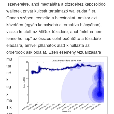
szerverekre, ahol megtalálta a tőzsdéhez kapcsolódó
walletek privát kulcsát tartalmazó wallet.dat filet.
Onnan szépen leemelte a bitcoinokat, amikor ezt
követően (egyéb komolyabb alternatíva hiányában),
vissza is utalt az MtGox tőzsdére, ahol “mintha nem
lenne holnap” az összes coint beöntötte a tőzsdére
eladásra, amivel pillanatok alatt kinullázta az
orderbook ask oldalát.
Ezen esemény vizualizására
mu
tat
né
k
eg
y
má
sik
ábr