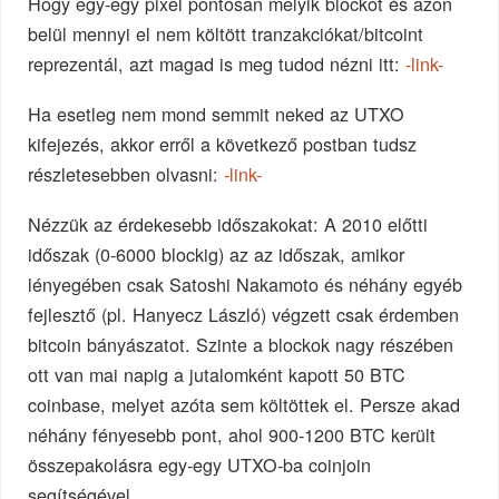
Hogy egy-egy pixel pontosan melyik blockot és azon
belül mennyi el nem költött tranzakciókat/bitcoint
reprezentál, azt magad is meg tudod nézni itt:
-link-
Ha esetleg nem mond semmit neked az UTXO
kifejezés, akkor erről a következő postban tudsz
részletesebben olvasni:
-link-
Nézzük az érdekesebb időszakokat: A 2010 előtti
időszak (0-6000 blockig) az az időszak, amikor
lényegében csak Satoshi Nakamoto és néhány egyéb
fejlesztő (pl. Hanyecz László) végzett csak érdemben
bitcoin bányászatot. Szinte a blockok nagy részében
ott van mai napig a jutalomként kapott 50 BTC
coinbase, melyet azóta sem költöttek el. Persze akad
néhány fényesebb pont, ahol 900-1200 BTC került
összepakolásra egy-egy UTXO-ba coinjoin
segítségével.