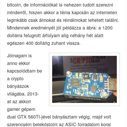
bitcoin, de információkat is nehezen tudott szerezni
minderről, hiszen akkor a téma kapcsán az interneten
leginkább csak álmokat és rémálmokat lehetett találni.
Mindennek eredményét jól példázza a ábra: a 1200
dollárra felugrott árfolyam alig néhány hét alatt
egészen 400 dollárig zuhant vissza.
Jómagam is
anno ekkor
kapcsolódtam be
a crypto
bányászok
világába. 2013-
at az akkori
gamer gépem
dual GTX 560TI-jével bányásztam végig, majd volt
szerencsém belekóstolni az ASIC forradalom korai