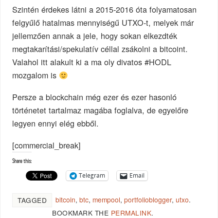
Szintén érdekes látni a 2015-2016 óta folyamatosan
felgyűlő hatalmas mennyiségű UTXO-t, melyek már
jellemzően annak a jele, hogy sokan elkezdték
megtakarítási/spekulatív céllal zsákolni a bitcoint.
Valahol itt alakult ki a ma oly divatos #HODL
mozgalom is
Persze a blockchain még ezer és ezer hasonló
történetet tartalmaz magába foglalva, de egyelőre
legyen ennyi elég ebből.
[commercial_break]
Share this:
Telegram
Email
bitcoin
,
btc
,
mempool
,
portfolioblogger
,
utxo
.
TAGGED
BOOKMARK THE
PERMALINK
.