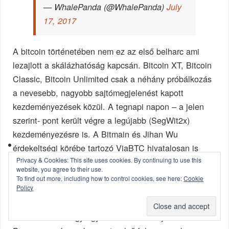
— WhalePanda (@WhalePanda)
July
17, 2017
A bitcoin történetében nem ez az első belharc ami
lezajlott a skálázhatóság kapcsán. Bitcoin XT, Bitcoin
Classic, Bitcoin Unlimited csak a néhány próbálkozás
a nevesebb, nagyobb sajtómegjelenést kapott
kezdeményezések közül. A tegnapi napon – a jelen
szerint- pont került végre a legújabb (SegWit2x)
kezdeményezésre is. A Bitmain és Jihan Wu
érdekeltségi körébe tartozó ViaBTC hivatalosan is
Privacy & Cookies: This site uses cookies. By continuing to use this
bejelentette, hogy létrehozásra kerül a Jihan által
website, you agree to their use.
kezdeményezett UAHF keretei között a “bitcoin cash”
To find out more, including how to control cookies, see here:
Cookie
Policy
nevű fizetőeszköz. Ez gyakorlatilag egy nyílt
felvállalása annak, hogy Jihan felhagy a BIP148
üldözésével és úgy egyébként a FUD fújásával.