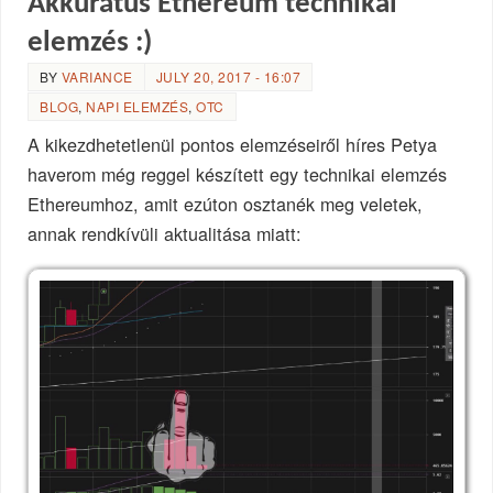
Akkurátus Ethereum technikai
elemzés :)
BY
VARIANCE
JULY 20, 2017 - 16:07
BLOG
,
NAPI ELEMZÉS
,
OTC
A kikezdhetetlenül pontos elemzéseiről híres Petya
haverom még reggel készített egy technikai elemzés
Ethereumhoz, amit ezúton osztanék meg veletek,
annak rendkívüli aktualitása miatt: