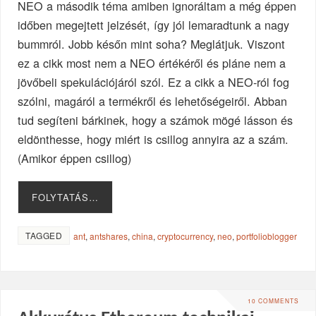
NEO a második téma amiben ignoráltam a még éppen
időben megejtett jelzését, így jól lemaradtunk a nagy
bummról. Jobb későn mint soha? Meglátjuk. Viszont
ez a cikk most nem a NEO értékéről és pláne nem a
jövőbeli spekulációjáról szól. Ez a cikk a NEO-ról fog
szólni, magáról a termékről és lehetőségeiről. Abban
tud segíteni bárkinek, hogy a számok mögé lásson és
eldönthesse, hogy miért is csillog annyira az a szám.
(Amikor éppen csillog)
FOLYTATÁS…
TAGGED
ant
,
antshares
,
china
,
cryptocurrency
,
neo
,
portfolioblogger
10 COMMENTS