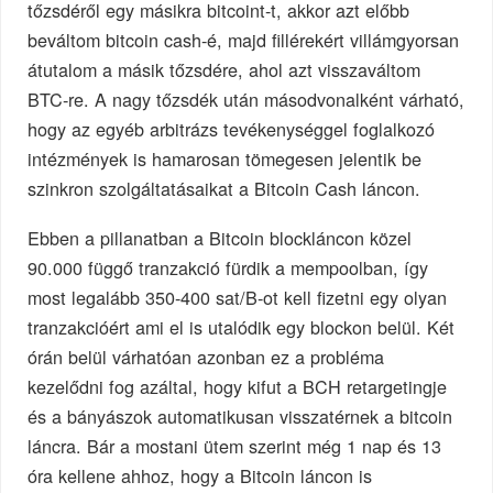
tőzsdéről egy másikra bitcoint-t, akkor azt előbb
beváltom bitcoin cash-é, majd fillérekért villámgyorsan
átutalom a másik tőzsdére, ahol azt visszaváltom
BTC-re. A nagy tőzsdék után másodvonalként várható,
hogy az egyéb arbitrázs tevékenységgel foglalkozó
intézmények is hamarosan tömegesen jelentik be
szinkron szolgáltatásaikat a Bitcoin Cash láncon.
Ebben a pillanatban a Bitcoin blockláncon közel
90.000 függő tranzakció fürdik a mempoolban, így
most legalább 350-400 sat/B-ot kell fizetni egy olyan
tranzakcióért ami el is utalódik egy blockon belül. Két
órán belül várhatóan azonban ez a probléma
kezelődni fog azáltal, hogy kifut a BCH retargetingje
és a bányászok automatikusan visszatérnek a bitcoin
láncra. Bár a mostani ütem szerint még 1 nap és 13
óra kellene ahhoz, hogy a Bitcoin láncon is