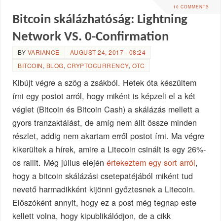
10 COMMENTS
Bitcoin skálázhatóság: Lightning
Network VS. 0-Confirmation
BY
VARIANCE
AUGUST 24, 2017 - 08:24
BITCOIN
,
BLOG
,
CRYPTOCURRENCY
,
OTC
Kibújt végre a szög a zsákból. Hetek óta készültem
írni egy postot arról, hogy miként is képzeli el a két
véglet (Bitcoin és Bitcoin Cash) a skálázás mellett a
gyors tranzaktálást, de amíg nem állt össze minden
részlet, addig nem akartam erről postot írni. Ma végre
kikerültek a hírek, amire a Litecoin csinált is egy 26%-
os rallit. Még július elején
értekeztem egy sort arról
,
hogy a bitcoin skálázási csetepatéjából miként tud
nevető harmadikként kijönni győztesnek a Litecoin.
Előszóként annyit, hogy ez a post még tegnap este
kellett volna, hogy kipublikálódjon, de a cikk