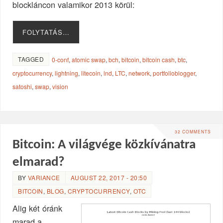
blockláncon valamikor 2013 körül:
FOLYTATÁS…
TAGGED
0-conf
,
atomic swap
,
bch
,
bitcoin
,
bitcoin cash
,
btc
,
cryptocurrency
,
lightning
,
litecoin
,
lnd
,
LTC
,
network
,
portfolioblogger
,
satoshi
,
swap
,
vision
32 COMMENTS
Bitcoin: A világvége közkívánatra
elmarad?
BY
VARIANCE
AUGUST 22, 2017 - 20:50
BITCOIN
,
BLOG
,
CRYPTOCURRENCY
,
OTC
Alig két óránk
marad a