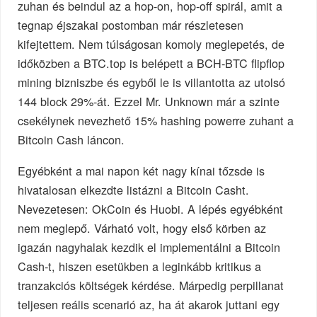
zuhan és beindul az a hop-on, hop-off spirál, amit a
tegnap éjszakai postomban már részletesen
kifejtettem. Nem túlságosan komoly meglepetés, de
időközben a BTC.top is belépett a BCH-BTC flipflop
mining bizniszbe és egyből le is villantotta az utolsó
144 block 29%-át. Ezzel Mr. Unknown már a szinte
csekélynek nevezhető 15% hashing powerre zuhant a
Bitcoin Cash láncon.
Egyébként a mai napon két nagy kínai tőzsde is
hivatalosan elkezdte listázni a Bitcoin Casht.
Nevezetesen: OkCoin és Huobi. A lépés egyébként
nem meglepő. Várható volt, hogy első körben az
igazán nagyhalak kezdik el implementálni a Bitcoin
Cash-t, hiszen esetükben a leginkább kritikus a
tranzakciós költségek kérdése. Márpedig perpillanat
teljesen reális scenarió az, ha át akarok juttani egy