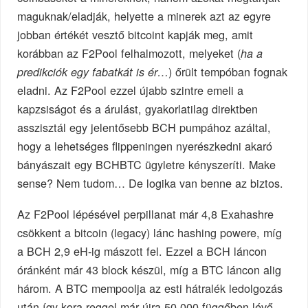
maguknak/eladják, helyette a minerek azt az egyre
jobban értékét vesztő bitcoint kapják meg, amit
korábban az F2Pool felhalmozott, melyeket (
ha a
) őrült tempóban fognak
predikciók egy fabatkát is ér…
eladni. Az F2Pool ezzel újabb szintre emeli a
kapzsiságot és a árulást, gyakorlatilag direktben
asszisztál egy jelentősebb BCH pumpához azáltal,
hogy a lehetséges flippeningen nyerészkedni akaró
bányászait egy BCHBTC ügyletre kényszeríti. Make
sense? Nem tudom… De logika van benne az biztos.
Az F2Pool lépésével perpillanat már 4,8 Exahashre
csökkent a bitcoin (legacy) lánc hashing powere, míg
a BCH 2,9 eH-ig mászott fel. Ezzel a BCH láncon
óránként már 43 block készül, míg a BTC láncon alig
három. A BTC mempoolja az esti hátralék ledolgozás
után így kora reggel már újra 50.000 függőben lévő