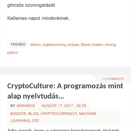
görcsös szorongatását.
Kellemes napot mindenkinek.
TAGGED
bitcoin
,
cryptocurrency
,
eclipse
,
f2pool
,
kraken
,
mining
,
python
19 COMMENTS
CryptoCulture: A programozás mint
alap nyelvtudás…
BY
VARIANCE
AUGUST 17, 2017 - 02:25
BIGDATA
,
BLOG
,
CRYPTOCURRENCY
,
MACHINE
LEARNING
,
OTC
Adja magát, hogy a pénzügyi forradalomnak álcázott