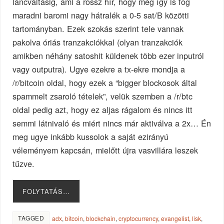
láncváltásig, ami a rossz hír, hogy még így is fog
maradni baromi nagy hátralék a 0-5 sat/B közötti
tartományban. Ezek szokás szerint tele vannak
pakolva óriás tranzakciókkal (olyan tranzakciók
amikben néhány satoshit küldenek több ezer inputról
vagy outputra). Ugye ezekre a tx-ekre mondja a
/r/bitcoin oldal, hogy ezek a “bigger blockosok által
spammelt zsaroló tételek”, velük szemben a /r/btc
oldal pedig azt, hogy ez aljas rágalom és nincs itt
semmi látnivaló és miért nincs már aktiválva a 2x… Én
meg ugye inkább kussolok a saját ezirányú
véleményem kapcsán, mielőtt újra vasvillára leszek
tűzve.
FOLYTATÁS…
TAGGED
adx
,
bitcoin
,
blockchain
,
cryptocurrency
,
evangelist
,
lisk
,