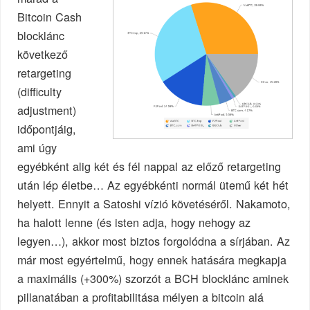
Bitcoin Cash
blocklánc
következő
retargeting
(difficulty
adjustment)
időpontjáig,
ami úgy
egyébként alig két és fél nappal az előző retargeting
után lép életbe… Az egyébkénti normál ütemű két hét
helyett. Ennyit a Satoshi vízió követéséről. Nakamoto,
ha halott lenne (és isten adja, hogy nehogy az
legyen…), akkor most biztos forgolódna a sírjában. Az
már most egyértelmű, hogy ennek hatására megkapja
a maximális (+300%) szorzót a BCH blocklánc aminek
pillanatában a profitabilitása mélyen a bitcoin alá