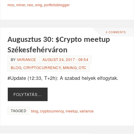
mco
,
miner
,
neo
,
omg
,
portfolioblogger
5 COMMENTS
Augusztus 30: $Crypto meetup
Székesfehérváron
BY
VARIANCE
AUGUST 24, 2017 - 09:54
BLOG
,
CRYPTOCURRENCY
,
MINING
,
OTC
#Update (12:33, T+2h): A szabad helyek elfogytak.
FOLYTATÁS…
TAGGED
blog
,
cryptocurrency
,
meetup
,
variance