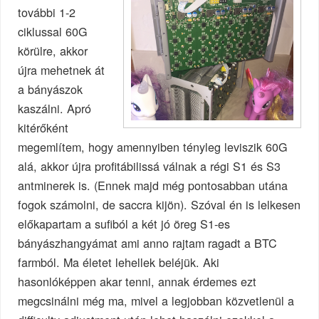
további 1-2
ciklussal 60G
körülre, akkor
újra mehetnek át
a bányászok
kaszálni. Apró
kitérőként
megemlítem, hogy amennyiben tényleg leviszik 60G
alá, akkor újra profitábilissá válnak a régi S1 és S3
antminerek is. (Ennek majd még pontosabban utána
fogok számolni, de saccra kijön). Szóval én is lelkesen
előkapartam a sufiból a két jó öreg S1-es
bányászhangyámat ami anno rajtam ragadt a BTC
farmból. Ma életet lehellek beléjük. Aki
hasonlóképpen akar tenni, annak érdemes ezt
megcsinálni még ma, mivel a legjobban közvetlenül a