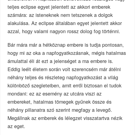
teljes eclipse egyet jelentett az akkori emberek
számára: az isteneknek nem tetszenek a dolgok
alakulása. Az eclipse általában egyet jelentett akkor
azzal, hogy valami nagyon rossz dolog fog történni.
Bár mára már a hétköznap embere is tudja pontosan,
hogy mi az oka a napfogyatkozásnak, mégis hatalmas
ámulattal éli át ezt a jelenséget a ma embere is.
Eddig leélt életem során volt szerencsém már átélni
néhány teljes és részleteg napfogyatkozást a világ
különböző szegleteiben, amit erről biztosan el tudok
mondani: ez az esemény az utcára viszi az
embereket, hatalmas tömegek gyűnek össze és
néhány pillanatra szó szerint megfagy a levegő.
Megállnak az emberek és lélegzet visszatartva nézik
az eget.