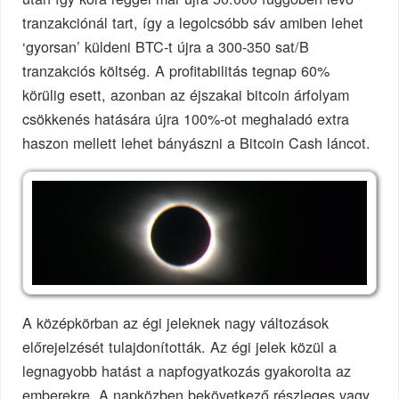
tranzakciónál tart, így a legolcsóbb sáv amiben lehet
‘gyorsan’ küldeni BTC-t újra a 300-350 sat/B
tranzakciós költség. A profitabilitás tegnap 60%
körülig esett, azonban az éjszakai bitcoin árfolyam
csökkenés hatására újra 100%-ot meghaladó extra
haszon mellett lehet bányászni a Bitcoin Cash láncot.
A középkörban az égi jeleknek nagy változások
előrejelzését tulajdonították. Az égi jelek közül a
legnagyobb hatást a napfogyatkozás gyakorolta az
emberekre. A napközben bekövetkező részleges vagy