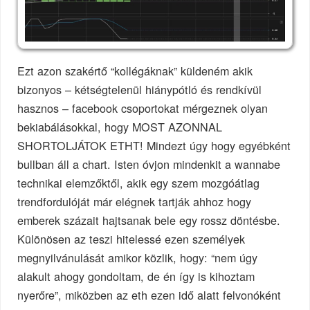
Ezt azon szakértő “kollégáknak” küldeném akik
bizonyos – kétségtelenül hiánypótló és rendkívül
hasznos – facebook csoportokat mérgeznek olyan
bekiabálásokkal, hogy MOST AZONNAL
SHORTOLJÁTOK ETHT! Mindezt úgy hogy egyébként
bullban áll a chart. Isten óvjon mindenkit a wannabe
technikai elemzőktől, akik egy szem mozgóátlag
trendfordulóját már elégnek tartják ahhoz hogy
emberek százait hajtsanak bele egy rossz döntésbe.
Különösen az teszi hitelessé ezen személyek
megnyilvánulását amikor közlik, hogy: “nem úgy
alakult ahogy gondoltam, de én így is kihoztam
nyerőre”, miközben az eth ezen idő alatt felvonóként