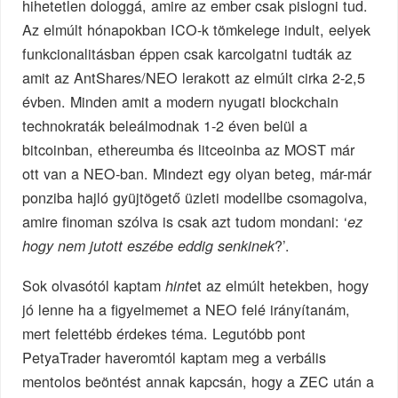
hihetetlen dologgá, amire az ember csak pislogni tud.
Az elmúlt hónapokban ICO-k tömkelege indult, eelyek
funkcionalitásban éppen csak karcolgatni tudták az
amit az AntShares/NEO lerakott az elmúlt cirka 2-2,5
évben. Minden amit a modern nyugati blockchain
technokraták beleálmodnak 1-2 éven belül a
bitcoinban, ethereumba és litceoinba az MOST már
ott van a NEO-ban. Mindezt egy olyan beteg, már-már
ponziba hajló gyüjtögető üzleti modellbe csomagolva,
amire finoman szólva is csak azt tudom mondani: ‘
ez
?’.
hogy nem jutott eszébe eddig senkinek
Sok olvasótól kaptam
et az elmúlt hetekben, hogy
hint
jó lenne ha a figyelmemet a NEO felé irányítanám,
mert felettébb érdekes téma. Legutóbb pont
PetyaTrader haveromtól kaptam meg a verbális
mentolos beöntést annak kapcsán, hogy a ZEC után a