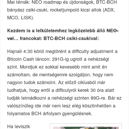
Mai témák: NEO roadmap és újdonságok, BTC-BCH
bányász csiki-csuki, rocketjumpoló kicsi altok (ADX,
MCO, LISK).
Kezdem is a lelkületemhez legközelebb álló
NEO-
val
… francokat: BTC-BCH csiki-csukival:
Hajnali 4:30 körül megtörént a difficulty adjustment a
Bitcoin Cash láncon: 291G-ig ugrott a nehézségi
szint. Mondjuk ez sokkal kevesebb mint amit én
számoltam, de mentségemre szolgáljon, hogy nem
nagyon tudok számolni. Az előző ciklusból már
tudhatjuk, hogy erről a difficulyról kerek 30 óra alatt
tudják leimádkozni a nehézségi szinten 89G-re. Bár ez
valószínűleg ide már nem lesz elég köszönhetően a
folyamatos BCH árfolyam gyengülésnek.
Ha leviszik