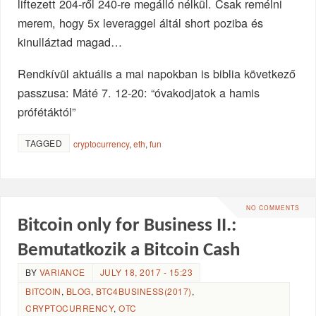
liftezett 204-ről 240-re megálló nélkül. Csak remélni
merem, hogy 5x leveraggel áltál short poziba és
kinulláztad magad…
Rendkívül aktuális a mai napokban is biblia következő
passzusa: Máté 7. 12-20: “óvakodjatok a hamis
prófétáktól”
TAGGED
cryptocurrency
,
eth
,
fun
NO COMMENTS
Bitcoin only for Business II.:
Bemutatkozik a Bitcoin Cash
BY
VARIANCE
JULY 18, 2017 - 15:23
BITCOIN
,
BLOG
,
BTC4BUSINESS(2017)
,
CRYPTOCURRENCY
,
OTC