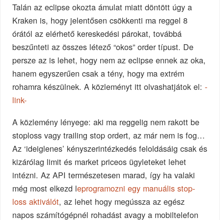
Talán az eclipse okozta ámulat miatt döntött úgy a
Kraken is, hogy jelentősen csökkenti ma reggel 8
órától az elérhető kereskedési párokat, továbbá
beszűnteti az összes létező “okos” order típust. De
persze az is lehet, hogy nem az eclipse ennek az oka,
hanem egyszerűen csak a tény, hogy ma extrém
rohamra készülnek. A közleményt itt olvashatjátok el:
-
link-
A közlemény lényege: aki ma reggelig nem rakott be
stoploss vagy trailing stop ordert, az már nem is fog…
Az ‘ideiglenes’ kényszerintézkedés feloldásáig csak és
kizárólag limit és market priceos ügyleteket lehet
intézni. Az API természetesen marad, így ha valaki
még most elkezd l
eprogramozni egy manuális stop-
loss aktiválót
, az lehet hogy megússza az egész
napos számítógépnél rohadást avagy a mobiltelefon