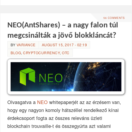
56 COMMENTS
NEO(AntShares) – a nagy falon túl
megcsinálták a jövő blokkláncát?
BY
VARIANCE
AUGUST 15, 2017 - 02:19
BLOG
,
CRYPTOCURRENCY
,
OTC
Olvasgatva a
NEO
whitepaperjét az az érzésem van,
hogy egy nagyon komoly hátszéllel rendelkező kínai
érdekcsoport fogta az összes releváns üzleti
blockchain trouvaille-t és összegyúrta azt valami