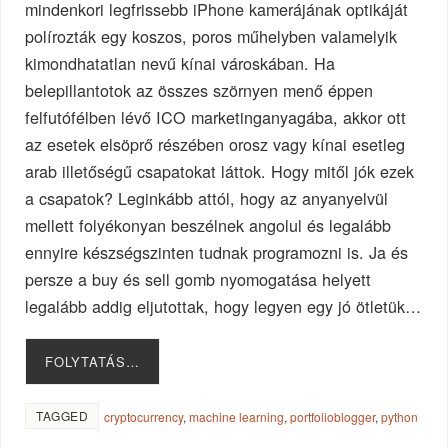
mindenkori legfrissebb iPhone kamerájának optikáját
polírozták egy koszos, poros műhelyben valamelyik
kimondhatatlan nevű kínai városkában. Ha
belepillantotok az összes szörnyen menő éppen
felfutófélben lévő ICO marketinganyagába, akkor ott
az esetek elsöprő részében orosz vagy kínai esetleg
arab illetőségű csapatokat láttok. Hogy mitől jók ezek
a csapatok? Leginkább attól, hogy az anyanyelvül
mellett folyékonyan beszélnek angolul és legalább
ennyire készségszinten tudnak programozni is. Ja és
persze a buy és sell gomb nyomogatása helyett
legalább addig eljutottak, hogy legyen egy jó ötletük…
FOLYTATÁS…
TAGGED
cryptocurrency
,
machine learning
,
portfolioblogger
,
python