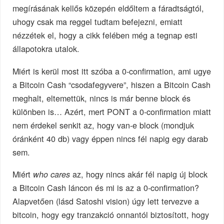
megírásának kellős közepén eldőltem a fáradtságtól,
uhogy csak ma reggel tudtam befejezni, emiatt
nézzétek el, hogy a cikk felében még a tegnap esti
állapotokra utalok.
Miért is kerül most itt szóba a 0-confirmation, ami ugye
a Bitcoin Cash “csodafegyvere”, hiszen a Bitcoin Cash
meghalt, eltemettük, nincs is már benne block és
különben is… Azért, mert PONT a 0-confirmation miatt
nem érdekel senkit az, hogy van-e block (mondjuk
óránként 40 db) vagy éppen nincs fél napig egy darab
sem.
Miért
az, hogy nincs akár fél napig új block
who cares
a Bitcoin Cash láncon és mi is az a 0-confirmation?
Alapvetően (lásd Satoshi vision) úgy lett tervezve a
bitcoin, hogy egy tranzakció onnantól biztosított, hogy