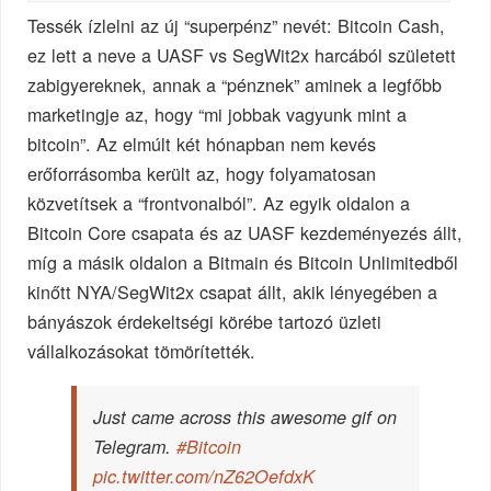
Tessék ízlelni az új “superpénz” nevét: Bitcoin Cash,
ez lett a neve a UASF vs SegWit2x harcából született
zabigyereknek, annak a “pénznek” aminek a legfőbb
marketingje az, hogy “mi jobbak vagyunk mint a
bitcoin”. Az elmúlt két hónapban nem kevés
erőforrásomba került az, hogy folyamatosan
közvetítsek a “frontvonalból”. Az egyik oldalon a
Bitcoin Core csapata és az UASF kezdeményezés állt,
míg a másik oldalon a Bitmain és Bitcoin Unlimitedből
kinőtt NYA/SegWit2x csapat állt, akik lényegében a
bányászok érdekeltségi körébe tartozó üzleti
vállalkozásokat tömörítették.
Just came across this awesome gif on
Telegram.
#Bitcoin
pic.twitter.com/nZ62OefdxK