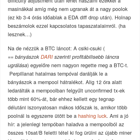
difficulty adjustment után lehet haszálni ezekkel a
masinákkal amíg még nem ugranak át a nagy poolok
(ez kb 3-4 órás időablak a EDA diff drop után). Holnap
beszámolok ezzel kapcsolatos tapaszatalaimról. (ha
lesznek…)
Na de nézzük a BTC láncot: A csiki-csuki (
==
bányászok
DARI
szerinti profitábilisebb láncra
) egyelőre nem nagyon regette meg a BTC-t.
ugrálása
Perpillanat hatalmas tempóval darálják le a
bányászok a mempool hátralékot. Alig 12 óra alatt
ledarálták a mempoolban felgyűlt unconfirmed tx-ek
több mint 60%-át, bár ehhez kellett egy tegnap
délutáni iszonyatosan mákos időszak is, amikor több
poolnál is egyszerre ütött be a
hashing luck
. Ami a jó
hír: a jelenlegi tempóban haladva a mempoolból az
összes 10sat/B feletti tétel ki fog ürülni az újabb miner