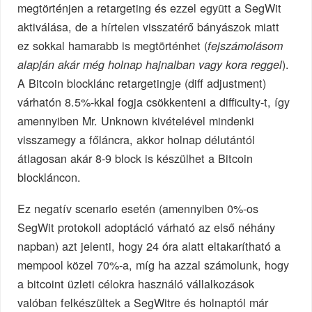
megtörténjen a retargeting és ezzel együtt a SegWit
aktiválása, de a hírtelen visszatérő bányászok miatt
ez sokkal hamarabb is megtörténhet (
fejszámolásom
).
alapján akár még holnap hajnalban vagy kora reggel
A Bitcoin blocklánc retargetingje (diff adjustment)
várhatón 8.5%-kkal fogja csökkenteni a difficulty-t, így
amennyiben Mr. Unknown kivételével mindenki
visszamegy a főláncra, akkor holnap délutántól
átlagosan akár 8-9 block is készülhet a Bitcoin
blockláncon.
Ez negatív scenario esetén (amennyiben 0%-os
SegWit protokoll adoptáció várható az első néhány
napban) azt jelenti, hogy 24 óra alatt eltakarítható a
mempool közel 70%-a, míg ha azzal számolunk, hogy
a bitcoint üzleti célokra használó vállalkozások
valóban felkészültek a SegWitre és holnaptól már