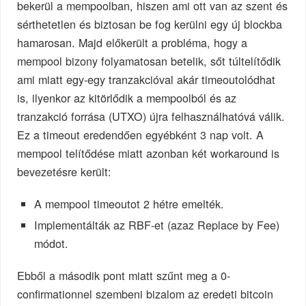
bekerül a mempoolban, hiszen ami ott van az szent és
sérthetetlen és biztosan be fog kerülni egy új blockba
hamarosan. Majd előkerült a probléma, hogy a
mempool bizony folyamatosan betelik, sőt túltelítődik
ami miatt egy-egy tranzakcióval akár timeoutolódhat
is, ilyenkor az kitörlődik a mempoolból és az
tranzakció forrása (UTXO) újra felhasználhatóvá válik.
Ez a timeout eredendően egyébként 3 nap volt. A
mempool telítődése miatt azonban két workaround is
bevezetésre került:
A mempool timeoutot 2 hétre emelték.
Implementálták az RBF-et (azaz Replace by Fee)
módot.
Ebből a második pont miatt szűnt meg a 0-
confirmationnel szembeni bizalom az eredeti bitcoin