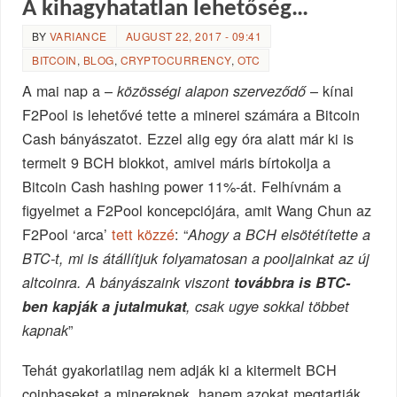
A kihagyhatatlan lehetőség…
BY
VARIANCE
AUGUST 22, 2017 - 09:41
BITCOIN
,
BLOG
,
CRYPTOCURRENCY
,
OTC
A mai nap a –
– kínai
közösségi alapon szerveződő
F2Pool is lehetővé tette a minerei számára a Bitcoin
Cash bányászatot. Ezzel alig egy óra alatt már ki is
termelt 9 BCH blokkot, amivel máris bírtokolja a
Bitcoin Cash hashing power 11%-át. Felhívnám a
figyelmet a F2Pool koncepciójára, amit Wang Chun az
F2Pool ‘arca’
tett közzé
: “
Ahogy a BCH elsötétítette a
BTC-t, mi is átállítjuk folyamatosan a pooljainkat az új
altcoinra. A bányászaink viszont
továbbra is BTC-
ben kapják a jutalmukat
, csak ugye sokkal többet
”
kapnak
Tehát gyakorlatilag nem adják ki a kitermelt BCH
coinbaseket a minereknek, hanem azokat megtartják