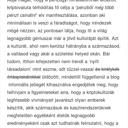
kriptovaluta térhódítás fő célja a “
pénzből még több
” elv manifesztálása, azonban aki
pénzt csinálni
minimálisan is veszi a fáradtságot, hogy mindezek
mögé nézzen, az pontosan látja, hogy itt a világ
legnagyobb géniuszai már a jövő kultúráját építik. Azt
a kultúrát, ahol nem kerülsz hátrányba a származásod,
a vallásod vagy akár a születési helyed okán. Bár
tudom, itthon kifejezetten nem trendi a ‘nyílt
társadalom’ mint eszme, sőt tűzzel-vassal
és királykék
óriásplakátokkal
üldözött, mindettől függetlenül a blog
informális jellegét kihasználva engedjétek meg, hogy
felhívjam a figyelmeteket arra, hogy a kriptokultúrák
legfrissebb vívmányait javarészt olyan emberek
készítik, akik származásuk és kasztrendszerüknek
megfelelően egyébként életük legnagyobb
eredményeként csak azt tudhatnák felmutatni, hogy a