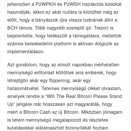
jellemzően a P2WPKH és P2WSH trazakciós kódokat
használják, akkor ez akár nullára is kiürülhet még az
előtt, hogy a bányászok újra vissza tudnának állni a
BCH láncra. Több nagyobb szereplő (pl. Trezor) is
bejelentette, hogy felékszült a támogatásra, mellettük
számos kereskedelmi platform is aktívan dolgozik az
implementáláson.
Azt gondolom, hogy az elmúlt napokban mérhetetlen
mennyiségű erőforrást költöttek arra emberek, hogy
létrejöjjön akár egy flippening, akár egy
hatalomátvétel. Tetemes mennyiségű cikket olvastam,
amelyek rendre a “Will The Real Bitcoin Please Stand
Up” jeligére már hosszasan azt magyaráták, hogy
miért a Bitcoin Cash az új Bitcoin. Miközben jómagam
is tetem mennyiségű megalapozott és részletes
kutatásokkal alátámasztott bizonyítékát hoztam