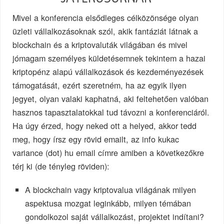
Mivel a konferencia elsődleges célközönsége olyan
üzleti vállalkozásoknak szól, akik fantáziát látnak a
blockchain és a kriptovaluták világában és mivel
jómagam személyes küldetésemnek tekintem a hazai
kriptopénz alapú vállalkozások és kezdeményezések
támogatását, ezért szeretném, ha az egyik ilyen
jegyet, olyan valaki kaphatná, aki feltehetően valóban
hasznos tapasztalatokkal tud távozni a konferenciáról.
Ha úgy érzed, hogy neked ott a helyed, akkor tedd
meg, hogy írsz egy rövid emailt, az info kukac
variance (dot) hu email címre amiben a következőkre
térj ki (de tényleg röviden):
A blockchain vagy kriptovalua világának milyen
aspektusa mozgat leginkább, milyen témában
gondolkozol saját vállalkozást, projektet indítani?