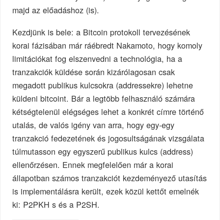
majd az előadáshoz (is).
Kezdjünk is bele: a Bitcoin protokoll tervezésének
korai fázisában már ráébredt Nakamoto, hogy komoly
limitációkat fog elszenvedni a technológia, ha a
tranzakciók küldése során kizárólagosan csak
megadott publikus kulcsokra (addressekre) lehetne
küldeni bitcoint. Bár a legtöbb felhasználó számára
kétségtelenül elégséges lehet a konkrét címre történő
utalás, de valós igény van arra, hogy egy-egy
tranzakció fedezetének és jogosultságának vizsgálata
túlmutasson egy egyszerű publikus kulcs (address)
ellenőrzésen. Ennek megfelelően már a korai
állapotban számos tranzakciót kezdeményező utasítás
is implementálásra került, ezek közül kettőt emelnék
ki: P2PKH s és a P2SH.