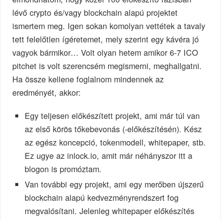
lévő crypto és/vagy blockchain alapú projektet
ismertem meg. Igen sokan komolyan vettétek a tavaly
tett felelőtlen ígéretemet, mely szerint egy kávéra jó
vagyok bármikor… Volt olyan hetem amikor 6-7 ICO
pitchet is volt szerencsém megismerni, meghallgatni.
Ha össze kellene foglalnom mindennek az
eredményét, akkor:
Egy teljesen előkészített projekt, ami már túl van
az első körös tőkebevonás (-előkészítésén). Kész
az egész koncepció, tokenmodell, whitepaper, stb.
Ez ugye az inlock.io, amit már néhányszor itt a
blogon is promóztam.
Van további egy projekt, ami egy merőben újszerű
blockchain alapú kedvezményrendszert fog
megvalósítani. Jelenleg whitepaper előkészítés