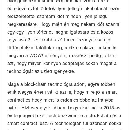
evangelistaként kötelességemnek érzem a hazai
ébredező üzleti ötletek ilyen jellegű inkubálását, ezért
előszeretettel szántam időt minden ilyen jellegű
megkeresésre. Hogy miért éri meg nekem időt szánni
egy-egy ilyen történet meghallgatására és a közös
agyalásra? Leginkább azért mert iszonyatosan jó
történetekkel találtok meg, amikre sokszor nekem is
megvan a WOW! élményem, másrészt pedig jó látni
azt, hogy milyen könnyen adaptálják sokan magát a
technológiát az üzleti igényekre.
Maga a blockchain technológia adott, egyre többen
értik (vagyis érteni vélik) azt is, hogy mire jó a smart
contract és hogy miért is érdemes ebbe az irányba
nyitni. Biztos vagyok abban, hogy akár már a 2018-as
év legnagyobb két tech buzzword-je a blockchain és a
smart contract lesz. A technológián túl azonban sokkal