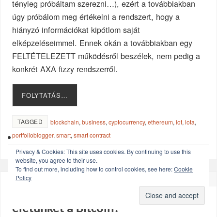
tényleg próbáltam szerezni…), ezért a továbbiakban
úgy próbálom meg értékelni a rendszert, hogy a
hiányzó információkat kipótlom saját
elképzeléseimmel. Ennek okán a továbbiakban egy
FELTÉTELEZETT működésről beszélek, nem pedig a
konkrét AXA fizzy rendszerről.
FOLYTATÁS…
TAGGED
blockchain
,
business
,
cyptocurrency
,
ethereum
,
iot
,
iota
,
portfolioblogger
,
smart
,
smart contract
Privacy & Cookies: This site uses cookies. By continuing to use this
website, you agree to their use.
To find out more, including how to control cookies, see here:
Cookie
Policy
48 COMMENTS
Miként fogja megváltoztatni az
életünket a Bitcoin?