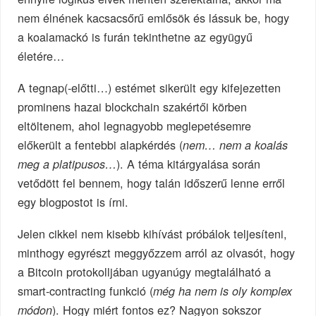
nem élnének kacsacsőrű emlősök és lássuk be, hogy
a koalamackó is furán tekinthetne az együgyű
életére…
A tegnap(-előtti…) estémet sikerült egy kifejezetten
prominens hazai blockchain szakértői körben
eltöltenem, ahol legnagyobb meglepetésemre
előkerült a fentebbi alapkérdés (
nem… nem a koalás
). A téma kitárgyalása során
meg a platipusos…
vetődött fel bennem, hogy talán időszerű lenne erről
egy blogpostot is írni.
Jelen cikkel nem kisebb kihívást próbálok teljesíteni,
minthogy egyrészt meggyőzzem arról az olvasót, hogy
a Bitcoin protokolljában ugyanúgy megtalálható a
smart-contracting funkció (
még ha nem is oly komplex
). Hogy miért fontos ez? Nagyon sokszor
módon