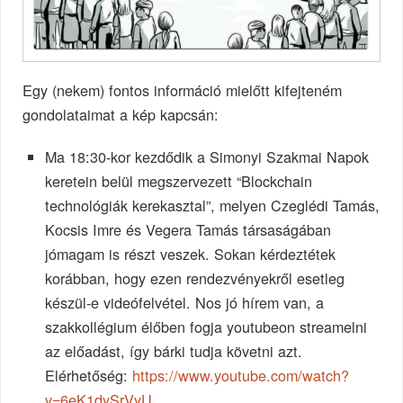
Egy (nekem) fontos információ mielőtt kifejteném
gondolataimat a kép kapcsán:
Ma 18:30-kor kezdődik a Simonyi Szakmai Napok
keretein belül megszervezett “Blockchain
technológiák kerekasztal”, melyen Czeglédi Tamás,
Kocsis Imre és Vegera Tamás társaságában
jómagam is részt veszek. Sokan kérdeztétek
korábban, hogy ezen rendezvényekről esetleg
készül-e videófelvétel. Nos jó hírem van, a
szakkollégium élőben fogja youtubeon streamelni
az előadást, így bárki tudja követni azt.
Elérhetőség:
https://www.youtube.com/watch?
v=6eK1dySrVyU