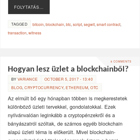
FOLYTATÁS…
TAGGED
bitcoin
,
blockchain
,
btc
,
script
,
segwit
,
smart contract
,
transaction
,
witness
8 COMMENTS
Hogyan lesz üzlet a blockchainből?
BY
VARIANCE
OCTOBER 5, 2017 - 13:40
BLOG
,
CRYPTOCURRENCY
,
ETHEREUM
,
OTC
Az elmúlt bő egy hónapban többen is megkerestetek
különböző üzleti tervekkel, gondolatokkal. Ezek
nyilvánvalóan leginkább a cryptopénzekről és a
bányászatról szóltak, de számos egyéb blockchain
alapú üzleti téma is előkerült. Mivel blockchain-