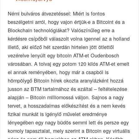
Némi bulváros átvezetéssel: Miért is fontos
beszélgetni arról, hogy vajon értjük-e a Bitcoint és a
Blockchain technológiákat? Valószínűleg erre a
kérdésre csípőből válaszolt volna igennel az a holland
illető, aki előző hét szerdán hirtelen jött ötlettől
vezérelve lenyúlt egy bitcoin ATM-et Oudenbosch
városában. A tolvaj egy potom 120 kilós ATM-et emelt
el annak reményében, hogy már a csapból is
hömpölygő Bitcoin hírek okozta aranylázként hozzá
jusson az BTM tartalmához és ezáltal – feltételezése
alapján – Bitcoin milliomossá váljon. Sajnos a nagy
tervet, a hosszadalmas előkészítést és a nem kevés
fizikai munkát is igénylő művelet eredménye
lényegében egy nagy büdös semmi lett és persze egy
komoly tapasztalat, mely szerint a Bitcoin egy virtuális
pénz és nem áll hegyekben az ATM-ekben. Később