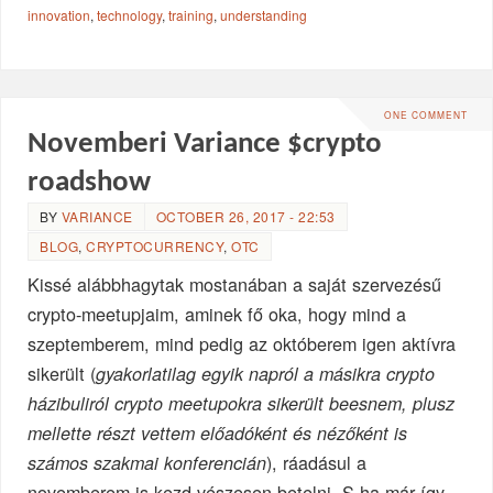
innovation
,
technology
,
training
,
understanding
ONE COMMENT
Novemberi Variance $crypto
roadshow
BY
VARIANCE
OCTOBER 26, 2017 - 22:53
BLOG
,
CRYPTOCURRENCY
,
OTC
Kissé alábbhagytak mostanában a saját szervezésű
crypto-meetupjaim, aminek fő oka, hogy mind a
szeptemberem, mind pedig az októberem igen aktívra
sikerült (
gyakorlatilag egyik napról a másikra crypto
házibuliról crypto meetupokra sikerült beesnem, plusz
mellette részt vettem előadóként és nézőként is
), ráadásul a
számos szakmai konferencián
novemberem is kezd vészesen betelni. S ha már így