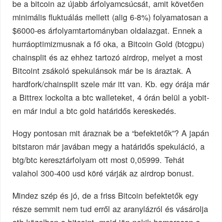
be a bitcoin az újabb árfolyamcsúcsát, amit követően
minimális fluktuálás mellett (alig 6-8%) folyamatosan a
$6000-es árfolyamtartományban oldalazgat. Ennek a
hurráoptimizmusnak a fő oka, a Bitcoin Gold (btcgpu)
chainsplit és az ehhez tartozó airdrop, melyet a most
Bitcoint zsákoló spekulánsok már be is áraztak. A
hardfork/chainsplit szele már itt van. Kb. egy órája már
a Bittrex lockolta a btc walleteket, 4 órán belül a yobit-
en már indul a btc gold határidős kereskedés.
Hogy pontosan mit áraznak be a “befektetők”? A japán
bitstaron már javában megy a határidős spekuláció, a
btg/btc keresztárfolyam ott most 0,05999. Tehát
valahol 300-400 usd köré várják az airdrop bonust.
Mindez szép és jó, de a friss Bitcoin befektetők egy
része semmit nem tud erről az aranylázról és vásárolja
ath közelben a bitcoint, majd jön nekik hamarosan a