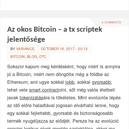
6 COMMENTS
Az okos Bitcoin – a tx scriptek
jelentősége
BY
VARIANCE
OCTOBER 16, 2017 - 00:13
BITCOIN
,
BLOG
,
OTC
Sokszor kapom meg kérdésként, hogy miért is annyira
jó a Bitcoin, miért nem döngölte még a földbe az
Ethereum; ami ugye sokkal
jobb
, sokkal
gyorsabb
,
lehet vele
smart contract
olni, sőt még valós életbeli
javak
tokenizálás
ára is tökéletes. Mint evolúciós lépés
az idő előre haladtával jogosan elvárható lenne, hogy
egy sokkal fejlettebb, gyorsabb és biztonságosabb
termék nyugdíjazza az elődjét. Persze ha az evolúció
ennyire logikus elvek mentén szelektálna, akkor ma