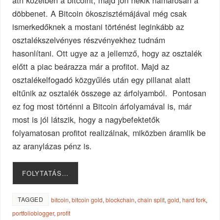
döbbenet. A Bitcoin ökoszisztémájával még csak
ismerkedőknek a mostani történést leginkább az
osztalékszelvényes részvényekhez tudnám
hasonlítani. Ott ugye az a jellemző, hogy az osztalék
előtt a piac beárazza már a profitot. Majd az
osztalékelfogadó közgyűlés után egy pillanat alatt
eltűnik az osztalék összege az árfolyamból. Pontosan
ez fog most történni a Bitcoin árfolyamával is, már
most is jól látszik, hogy a nagybefektetők
folyamatosan profitot realizálnak, miközben áramlik be
az aranylázas pénz is.
FOLYTATÁS…
TAGGED
bitcoin
,
bitcoin gold
,
blockchain
,
chain split
,
gold
,
hard fork
,
portfolioblogger
,
profit