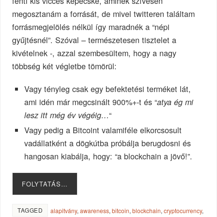
fenti kis vicces képecske, aminek szívesen
megosztanám a forrását, de mivel twitteren találtam
forrásmegjelölés nélkül így maradnék a “népi
gyűjtésnél”. Szóval – természetesen tisztelet a
kivételnek -, azzal szembesültem, hogy a nagy
többség két végletbe tömörül:
Vagy tényleg csak egy befektetési terméket lát,
ami idén már megcsinált 900%+-t és “
atya ég mi
“
lesz itt még év végéig…
Vagy pedig a Bitcoint valamiféle elkorcsosult
vadállatként a dögkútba próbálja berugdosni és
hangosan kiabálja, hogy: “a blockchain a jövő!”.
FOLYTATÁS…
TAGGED
alapitvány
,
awareness
,
bitcoin
,
blockchain
,
cryptocurrency
,