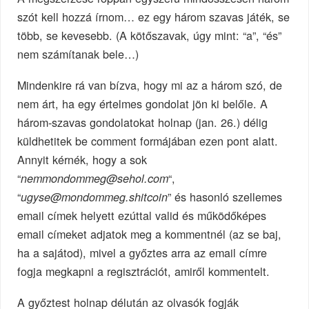
szót kell hozzá írnom… ez egy három szavas játék, se
több, se kevesebb. (A kötőszavak, úgy mint: “a”, “és”
nem számítanak bele…)
Mindenkire rá van bízva, hogy mi az a három szó, de
nem árt, ha egy értelmes gondolat jön ki belőle. A
három-szavas gondolatokat holnap (jan. 26.) délig
küldhetitek be comment formájában ezen pont alatt.
Annyit kérnék, hogy a sok
“
“,
nemmondommeg@sehol.com
“
” és hasonló szellemes
ugyse@mondommeg.shitcoin
email címek helyett ezúttal valid és működőképes
email címeket adjatok meg a kommentnél (az se baj,
ha a sajátod), mivel a győztes arra az email címre
fogja megkapni a regisztrációt, amiről kommentelt.
A győztest holnap délután az olvasók fogják