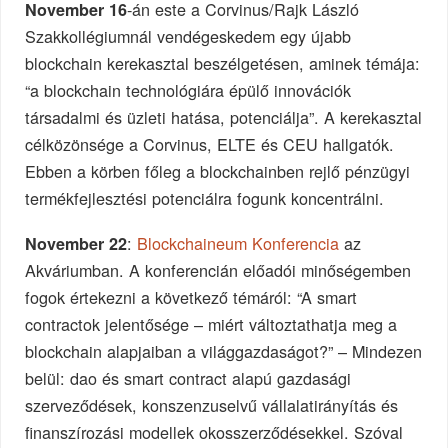
-án este a Corvinus/Rajk László
November 16
Szakkollégiumnál vendégeskedem egy újabb
blockchain kerekasztal beszélgetésen, aminek témája:
“a blockchain technológiára épülő innovációk
társadalmi és üzleti hatása, potenciálja”. A kerekasztal
célközönsége a Corvinus, ELTE és CEU hallgatók.
Ebben a körben főleg a blockchainben rejlő pénzügyi
termékfejlesztési potenciálra fogunk koncentrálni.
:
Blockchaineum Konferencia
az
November 22
Akváriumban. A konferencián előadói minőségemben
fogok értekezni a következő témáról: “A smart
contractok jelentősége – miért változtathatja meg a
blockchain alapjaiban a világgazdaságot?” – Mindezen
belül: dao és smart contract alapú gazdasági
szerveződések, konszenzuselvű vállalatirányítás és
finanszírozási modellek okosszerződésekkel. Szóval