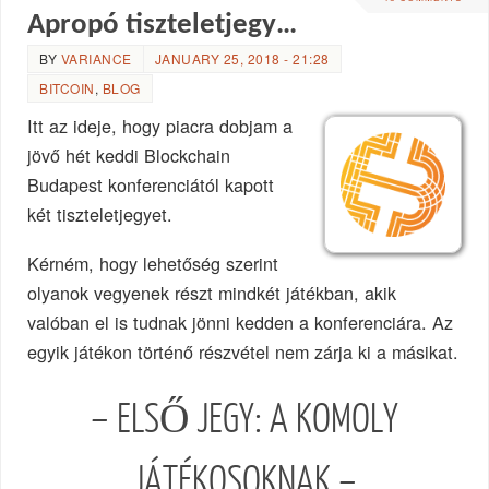
Apropó tiszteletjegy…
BY
VARIANCE
JANUARY 25, 2018 - 21:28
BITCOIN
,
BLOG
Itt az ideje, hogy piacra dobjam a
jövő hét keddi Blockchain
Budapest konferenciától kapott
két tiszteletjegyet.
Kérném, hogy lehetőség szerint
olyanok vegyenek részt mindkét játékban, akik
valóban el is tudnak jönni kedden a konferenciára. Az
egyik játékon történő részvétel nem zárja ki a másikat.
– ELSŐ JEGY: A KOMOLY
JÁTÉKOSOKNAK –