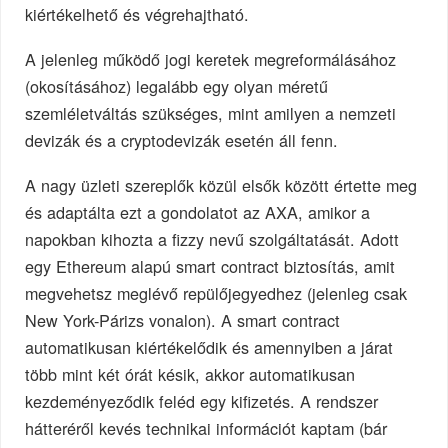
kiértékelhető és végrehajtható.
A jelenleg működő jogi keretek megreformálásához
(okosításához) legalább egy olyan méretű
szemléletváltás szükséges, mint amilyen a nemzeti
devizák és a cryptodevizák esetén áll fenn.
A nagy üzleti szereplők közül elsők között értette meg
és adaptálta ezt a gondolatot az AXA, amikor a
napokban kihozta a fizzy nevű szolgáltatását. Adott
egy Ethereum alapú smart contract biztosítás, amit
megvehetsz meglévő repülőjegyedhez (jelenleg csak
New York-Párizs vonalon). A smart contract
automatikusan kiértékelődik és amennyiben a járat
több mint két órát késik, akkor automatikusan
kezdeményeződik feléd egy kifizetés. A rendszer
hátteréről kevés technikai információt kaptam (bár