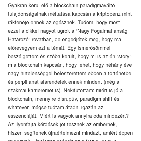
Gyakran kerül elő a blockchain paradigmaváltó
tulajdonságainak méltatása kapcsán a kriptopénz mint
rákfenéje ennek az egésznek. Tudom, hogy most
ezzel a cikkel nagyot ugrok a “Nagy Fogalmatlanság
Határozó” rovatban, de engedjétek meg, hogy ma
előrevegyem ezt a témát. Egy ismerősömmel
beszélgettem és szóba került, hogy mi is az én “story”-
m a blockchain kapcsán, hogy lehet, hogy néhány éve
nagy hirtelenséggel beleszerettem ebben a történetbe
és perpillanat alárendelek ennek mindent (még a
szakmai karrieremet is). Nekifutottam: miért is jó a
blockchain, mennyire disruptív, paradigm shift és
whatever, mégse tudtam átadni igazán az
esszenciáját. Miért is vagyok annyira oda mindezért?
Az ilyenfajta kérdések jót tesznek az embernek,
hiszen segítenek újraértelmezni mindazt, amiért éppen