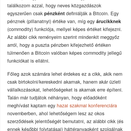
találkozom azzal, hogy neves közgazdászok
egyszerűen csak
definiálják a Bitcoin. Egy
pénzként
pénznek (pillanatnyi) értéke van, míg egy
árucikknek
(commodity) funkciója, mellyel képes értéket kifejezni.
Az alábbi cikk reményeim szerint mindenkit meggyőz
arról, hogy a puszta pénzben kifejezhető értéken
túlmenően a Bitcoin valóban képes commodity jellegű
funkciókat is ellátni.
Főleg azok számára lehet érdekes ez a cikk, akik nem
csak birtokolni/kereskedni akarnak, hanem akár üzleti
vállalkozásokat, lehetőségeket is akarnak erre építeni.
Talán már tudjátok néhányan, hogy előadóként
meghívást kaptam egy
hazai szakmai konferenciára
novemberben, ahol lehetőségem lesz az okos
szerződések jelentőségét bemutatni, az alábbi cikk (és
ennek későbbi folytatásai) háttéranyagként szolgálnak