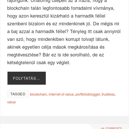
rajongunk. Unalomig csépelt az a frázis, hogy a
blockchain talán legfontosabb forradalmi vívmánya,
hogy azon keresztül kizárható a harmadik féllel
szembeni bizalom és ez mindenkinek jó. De mégis mi
a baj azzal a harmadik féllel? Tényleg itt csak annyiról
van szó, hogy mindenkiben korrupt tolvajt látunk,
akinek egyetlen célja mások megkárosítása és
megtévesztése? Bár ez is ide sorolható, de ez
kétségtelenül csak egy véglet.
FOLYTATÁS…
TAGGED
blockchain
,
internet of value
,
portfolioblogger
,
trustless
,
value
48 COMMENTS