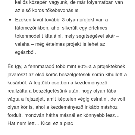
kellős közepén vagyunk, de már folyamatban van
az első körös tőkebevonás is.
Ezeken kívül további 3 olyan projekt van a
látómezőnkben, ahol sikerült egy értelmes
tokenmodellt kitalálni, mely segítségével akár –
valaha – még értelmes projekt is lehet az
egészből.
És így, a fennmaradó több mint 90%-a a projekteknek
javarészt az első körös beszélgetések során kihullott a
kosárból. A legtöbb esetben a kezdeményező
realizálta a beszélgetésünk után, hogy olyan fába
vágta a fejszéjét, amit képtelen végig csinálni, de volt
olyan kör is, ahol a kezdeményező inkább máshoz
fordult, mondván hátha másnál ez könnyebb lesz…
Hát nem lett… Kicsi ez a piac