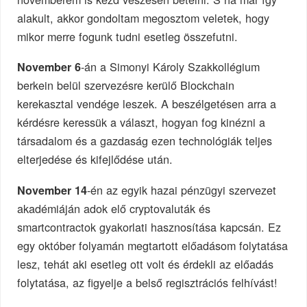
alakult, akkor gondoltam megosztom veletek, hogy
mikor merre fogunk tudni esetleg összefutni.
-án a Simonyi Károly Szakkollégium
November 6
berkein belül szervezésre kerülő Blockchain
kerekasztal vendége leszek. A beszélgetésen arra a
kérdésre keressük a választ, hogyan fog kinézni a
társadalom és a gazdaság ezen technológiák teljes
elterjedése és kifejlődése után.
-én az egyik hazai pénzügyi szervezet
November 14
akadémiáján adok elő cryptovaluták és
smartcontractok gyakorlati hasznosítása kapcsán. Ez
egy október folyamán megtartott előadásom folytatása
lesz, tehát aki esetleg ott volt és érdekli az előadás
folytatása, az figyelje a belső regisztrációs felhívást!