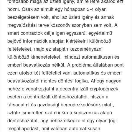
fontosabb maga az üzleti igény, amire létre akarod ezt
hozni. Csak az elmúlt egy hónapban 3-4 olyan
beszélgetésem volt, ahol az üzleti igény és annak
megvalósítási terve köszönőviszonyban sem volt. A
smart contractok célja igen egyszerű: egyértelmű
bejövő információk alapján kiértékelni különböző
feltételeket, majd ez alapján kezdeményezni
különböző kimeneteleket, mindezt automatikusan és
emberi beavatkozás nélkül. A probléma általában pont
ezen utolsó két feltétellel van: automatikus és emberi
beavatkozástól mentes döntési logika. Ahogy nagyon
nehéz elvonatkoztatni a decentralizált cryptopénzek
esetén a centralizált döntéshozataltól, hiszen a
társadalmi és gazdasági berendezkedésünk miatt,
szinte ismeretlen számunkra a konszenzus alapú
döntéshozatal, úgy nehéz elképzelni egy olyan jogi
megállapodást, ami valóban automatikusan