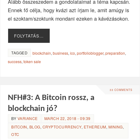
Alább összeszedem a gondolataimat a téma kapcsán.
Ennek fő célja, hogy kvázi azt írjam le, amit amúgy is
el szoktam/szoktunk mondani ezeken a kávézásokon.
FOLYTATÁS…
TAGGED
blockchain
,
business
,
ico
,
portfolioblogger
,
preparation
,
success
,
token sale
33 COMMENTS
NFH#3: A Bitcoin rossz, a
blockchain jó?
BY
VARIANCE
MARCH 22, 2018 - 09:39
BITCOIN
,
BLOG
,
CRYPTOCURRENCY
,
ETHEREUM
,
MINING
,
OTC