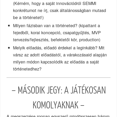
(Kérném, hogy a saját innovációdról SEMMI
konkrétumot ne írj, csak általánosságban mutasd
be a történetet!)
Milyen fázisban van a történeted? (kipattant a
fejedből, korai koncepció, csapatgyűjtés, MVP
tervezés/fejlesztés, befektetői kör, production)
Melyik előadás, előadó érdekel a leginkább? Mit
vársz az adott előadástól, a várakozásaid alapján
milyen módon kapcsolódik az előadás a saját
történetedhez?
– MÁSODIK JEGY: A JÁTÉKOSAN
KOMOLYAKNAK –
A megszerzése roppan egyszerű mindösszesen három