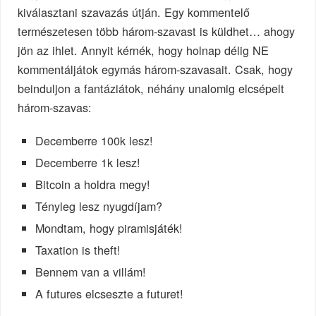
kiválasztani szavazás útján. Egy kommentelő
természetesen több három-szavast is küldhet… ahogy
jön az ihlet. Annyit kérnék, hogy holnap délig NE
kommentáljátok egymás három-szavasait. Csak, hogy
beinduljon a fantáziátok, néhány unalomig elcsépelt
három-szavas:
Decemberre 100k lesz!
Decemberre 1k lesz!
Bitcoin a holdra megy!
Tényleg lesz nyugdíjam?
Mondtam, hogy piramisjáték!
Taxation is theft!
Bennem van a villám!
A futures elcseszte a futuret!