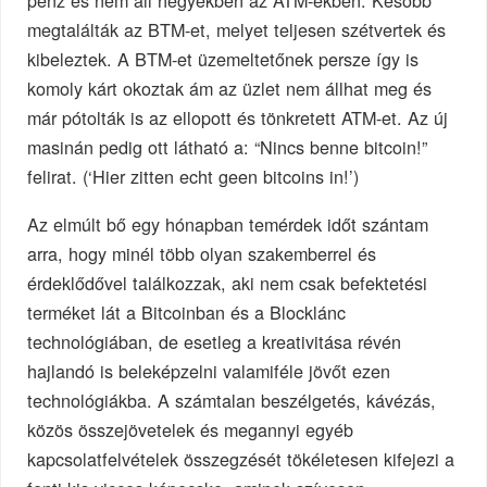
megtalálták az BTM-et, melyet teljesen szétvertek és
kibeleztek. A BTM-et üzemeltetőnek persze így is
komoly kárt okoztak ám az üzlet nem állhat meg és
már pótolták is az ellopott és tönkretett ATM-et. Az új
masinán pedig ott látható a: “Nincs benne bitcoin!”
felirat. (‘Hier zitten echt geen bitcoins in!’)
Az elmúlt bő egy hónapban temérdek időt szántam
arra, hogy minél több olyan szakemberrel és
érdeklődővel találkozzak, aki nem csak befektetési
terméket lát a Bitcoinban és a Blocklánc
technológiában, de esetleg a kreativitása révén
hajlandó is beleképzelni valamiféle jövőt ezen
technológiákba. A számtalan beszélgetés, kávézás,
közös összejövetelek és megannyi egyéb
kapcsolatfelvételek összegzését tökéletesen kifejezi a