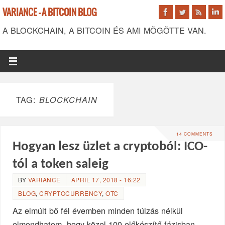
VARIANCE - A BITCOIN BLOG
A BLOCKCHAIN, A BITCOIN ÉS AMI MÖGÖTTE VAN.
TAG:
BLOCKCHAIN
14 COMMENTS
Hogyan lesz üzlet a cryptoból: ICO-
tól a token saleig
BY
VARIANCE
APRIL 17, 2018 - 16:22
BLOG
,
CRYPTOCURRENCY
,
OTC
Az elmúlt bő fél évemben minden túlzás nélkül
elmondhatom, hogy közel 100 előkészítő fázisban