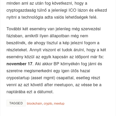
minden ami az után fog következni, hogy a
cryptogazdaság túlnő a jelenlegi ICO lázon és elkezd
nyitni a technológia adta valós lehetőségek felé.
További két esemény van jelenleg még szervezési
fázisban, amikről ilyen állapotban még nem
beszélnék, de ahogy tisztul a kép jelezni fogom a
részleteket. Annyit viszont el tudok árulni, hogy a két
esemény közül az egyik kapcsán az időpont már fix:
. Aki akkor BP környékén fog járni és
november 17
szeretne megismerkedni egy igen ütős hazai
crypostartup (asset mgmt) csapattal, esetleg részt
venni az azt követő after meetupon, az vésse be a
naptárába ezt a dátumot.
TAGGED
blockchain
,
crypto
,
meetup