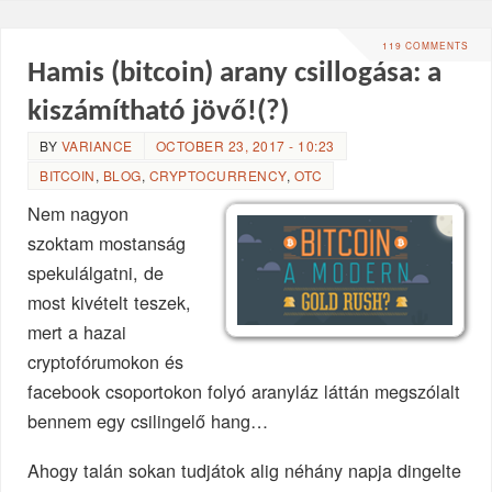
119 COMMENTS
Hamis (bitcoin) arany csillogása: a
kiszámítható jövő!(?)
BY
VARIANCE
OCTOBER 23, 2017 - 10:23
BITCOIN
,
BLOG
,
CRYPTOCURRENCY
,
OTC
Nem nagyon
szoktam mostanság
spekulálgatni, de
most kivételt teszek,
mert a hazai
cryptofórumokon és
facebook csoportokon folyó aranyláz láttán megszólalt
bennem egy csilingelő hang…
Ahogy talán sokan tudjátok alig néhány napja dingelte