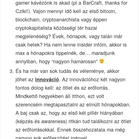
gamer kávézónk is akad (pl a BarCraft, thanks for
Cziki!). Vajon mennyi idő kell az első bitcoin,
blockchain, cryptoanarchista vagy éppen
cryptokapitalista közösségi tér hazai
megjelenéséig? Évek, hónapok, vagy talán már
csak hetek? Ha nem lenne insider infóm, akkor is
max a hónapokra tippelnék, de… maradjunk
annyiban, hogy “nagyon hamarosan”
És ha már van sok tudás és véleménye, akkor
jöhet az
. Az innovációhoz két nagyon
innováció
fontos dolog kell: az ötlet és az erőforrás.
Mindkettő hegyekben áll itthon, ezt volt
szerencsém megtapasztalni az elmúlt hónapokban.
A baj csak az, hogy az első két pillér hiányában
(képzés és awareness) ritkán tud találkozni az ötlet
az erőforrásokkal. Ennek összehozatala ma még
nagyon sok erőfeszítést igényel.