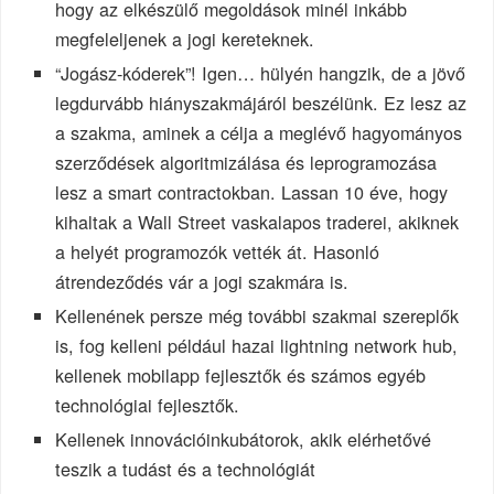
hogy az elkészülő megoldások minél inkább
megfeleljenek a jogi kereteknek.
“Jogász-kóderek”! Igen… hülyén hangzik, de a jövő
legdurvább hiányszakmájáról beszélünk. Ez lesz az
a szakma, aminek a célja a meglévő hagyományos
szerződések algoritmizálása és leprogramozása
lesz a smart contractokban. Lassan 10 éve, hogy
kihaltak a Wall Street vaskalapos traderei, akiknek
a helyét programozók vették át. Hasonló
átrendeződés vár a jogi szakmára is.
Kellenének persze még további szakmai szereplők
is, fog kelleni például hazai lightning network hub,
kellenek mobilapp fejlesztők és számos egyéb
technológiai fejlesztők.
Kellenek innovációinkubátorok, akik elérhetővé
teszik a tudást és a technológiát