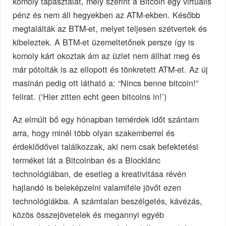
komoly tapasztalat, mely szerint a Bitcoin egy virtuális
pénz és nem áll hegyekben az ATM-ekben. Később
megtalálták az BTM-et, melyet teljesen szétvertek és
kibeleztek. A BTM-et üzemeltetőnek persze így is
komoly kárt okoztak ám az üzlet nem állhat meg és
már pótolták is az ellopott és tönkretett ATM-et. Az új
masinán pedig ott látható a: “Nincs benne bitcoin!”
felirat. (‘Hier zitten echt geen bitcoins in!’)
Az elmúlt bő egy hónapban temérdek időt szántam
arra, hogy minél több olyan szakemberrel és
érdeklődővel találkozzak, aki nem csak befektetési
terméket lát a Bitcoinban és a Blocklánc
technológiában, de esetleg a kreativitása révén
hajlandó is beleképzelni valamiféle jövőt ezen
technológiákba. A számtalan beszélgetés, kávézás,
közös összejövetelek és megannyi egyéb