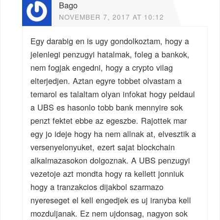
Bago
NOVEMBER 7, 2017 AT 10:12
Egy darabig en is ugy gondolkoztam, hogy a
jelenlegi penzugyi hatalmak, foleg a bankok,
nem fogjak engedni, hogy a crypto vilag
elterjedjen. Aztan egyre tobbet olvastam a
temarol es talaltam olyan infokat hogy peldaul
a UBS es hasonlo tobb bank mennyire sok
penzt fektet ebbe az egeszbe. Rajottek mar
egy jo ideje hogy ha nem allnak at, elvesztik a
versenyelonyuket, ezert sajat blockchain
alkalmazasokon dolgoznak. A UBS penzugyi
vezetoje azt mondta hogy ra kellett jonniuk
hogy a tranzakcios dijakbol szarmazo
nyereseget el kell engedjek es uj iranyba kell
mozduljanak. Ez nem ujdonsag, nagyon sok