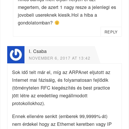
megertem, de azert 1 nagy resze a jelenlegi es
jovobeli usereknek kiesik.Hol a hiba a
gondolatomban?
REPLY
I. Csaba
NOVEMBER 6, 2017 AT 13:42
Sok idő telt már el, míg az ARPAnet eljutott az
Internet mai fázisáig, és folyamatosan fejlődik
(töménytelen RFC kiegészítés és best practice
jött létre az eredetileg megállmodott
protokollokhoz).
Ennek ellenére senkit (emberek 99,9999%-át)
nem érdekel hogy az Ethernet keretben vagy IP