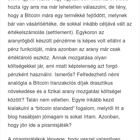
hozta így arra ma már lehetetlen válaszolni, de tény,
hogy a Bitcoin mára egy termékké fejlődött, melynek
bár van vásárlóértéke, de sokkal inkább céljává vált az
értékelszámolás (settlement). Egykoron az
aranyrögből készült pénzérme is képes volt ellátni a
pénz funkcióját, mára azonban az arany már csak
értéktároló eszköz. Annak mozgatása olyan
költségekkel jár, ami miatt képtelenség azt forgó
pénzként használni. Ismerős? Felfedezhető némi
analógia a Bitcoin tranzakciós díjak drasztikus
növekedése és a fizikai arany mozgatási költségei
között? Talán nem véletlen. Egyre inkább kezd
kialakulni a “bitcoin standard” fogalom, melyről itt a
blog hasábjain jómagam is sokat írtam. Azonban,
hogy jön ide a piramisjáték?
A piramisjátékok lényege, hogy veszel valamilyen