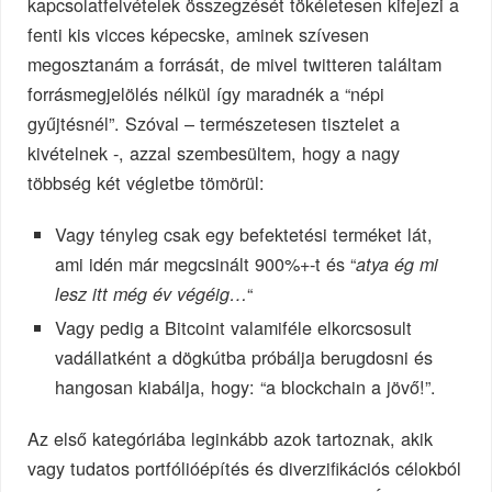
kapcsolatfelvételek összegzését tökéletesen kifejezi a
fenti kis vicces képecske, aminek szívesen
megosztanám a forrását, de mivel twitteren találtam
forrásmegjelölés nélkül így maradnék a “népi
gyűjtésnél”. Szóval – természetesen tisztelet a
kivételnek -, azzal szembesültem, hogy a nagy
többség két végletbe tömörül:
Vagy tényleg csak egy befektetési terméket lát,
ami idén már megcsinált 900%+-t és “
atya ég mi
“
lesz itt még év végéig…
Vagy pedig a Bitcoint valamiféle elkorcsosult
vadállatként a dögkútba próbálja berugdosni és
hangosan kiabálja, hogy: “a blockchain a jövő!”.
Az első kategóriába leginkább azok tartoznak, akik
vagy tudatos portfólióépítés és diverzifikációs célokból