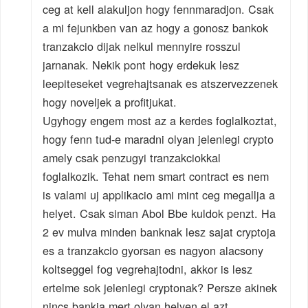
ceg at kell alakuljon hogy fennmaradjon. Csak
a mi fejunkben van az hogy a gonosz bankok
tranzakcio dijak nelkul mennyire rosszul
jarnanak. Nekik pont hogy erdekuk lesz
leepiteseket vegrehajtsanak es atszervezzenek
hogy noveljek a profitjukat.
Ugyhogy engem most az a kerdes foglalkoztat,
hogy fenn tud-e maradni olyan jelenlegi crypto
amely csak penzugyi tranzakciokkal
foglalkozik. Tehat nem smart contract es nem
is valami uj applikacio ami mint ceg megallja a
helyet. Csak siman Abol Bbe kuldok penzt. Ha
2 ev mulva minden banknak lesz sajat cryptoja
es a tranzakcio gyorsan es nagyon alacsony
koltseggel fog vegrehajtodni, akkor is lesz
ertelme sok jelenlegi cryptonak? Persze akinek
nincs bankja mert olyan helyen el azt