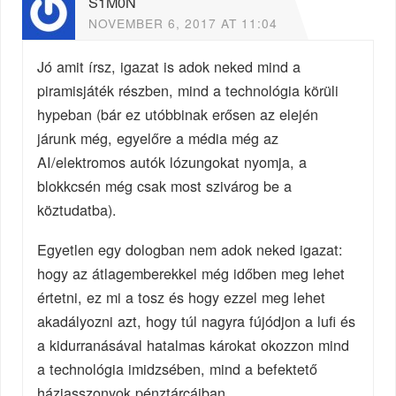
S1M0N
NOVEMBER 6, 2017 AT 11:04
Jó amit írsz, igazat is adok neked mind a
piramisjáték részben, mind a technológia körüli
hypeban (bár ez utóbbinak erősen az elején
járunk még, egyelőre a média még az
AI/elektromos autók lózungokat nyomja, a
blokkcsén még csak most szivárog be a
köztudatba).
Egyetlen egy dologban nem adok neked igazat:
hogy az átlagemberekkel még időben meg lehet
értetni, ez mi a tosz és hogy ezzel meg lehet
akadályozni azt, hogy túl nagyra fújódjon a lufi és
a kidurranásával hatalmas károkat okozzon mind
a technológia imidzsében, mind a befektető
háziasszonyok pénztárcáiban.