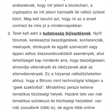
embereknek, hogy mit jelent a blockchain, a
cryptopénz és mit jelent harmadik fél nélkül üzletet
kötni. Meg kell tanulni azt, hogy mi az a smart
contract és mire jó a mindennapokban.
Teret kell adni a
. Nyílt
tudatosság fejlesztésnek
fórumok, kerekasztal beszélgetések, konferenciák,
meetupok, drinkupok és egyéb szervezett vagy
éppen adhoc összeverbuválódott események, ahol
lehetőséget kap mindenki arra, hogy beszélgessen,
elmondja véleményét és ütközzenek akár az
ellenvélemények. Ez a folyamat nélkülözhetetlen
ahhoz, hogy a Bitcoin mint technológiai kilépjen a
“geek szektorból”. Mindehhez persze kellene
tematikus közösségi helyek. Hazánk tele van már
tematikus szórakozó és közösségi helyekkel: van
már zoocafenk (több is), de egyre több online