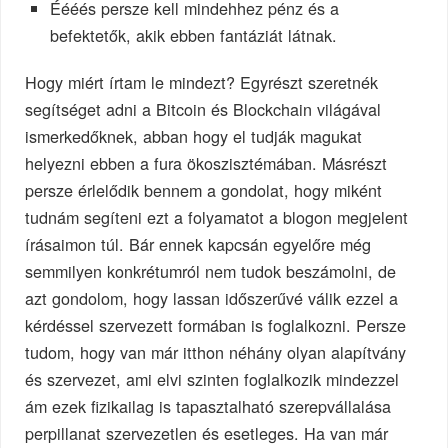
Éééés persze kell mindehhez pénz és a
befektetők, akik ebben fantáziát látnak.
Hogy miért írtam le mindezt? Egyrészt szeretnék
segítséget adni a Bitcoin és Blockchain világával
ismerkedőknek, abban hogy el tudják magukat
helyezni ebben a fura ökoszisztémában. Másrészt
persze érlelődik bennem a gondolat, hogy miként
tudnám segíteni ezt a folyamatot a blogon megjelent
írásaimon túl. Bár ennek kapcsán egyelőre még
semmilyen konkrétumról nem tudok beszámolni, de
azt gondolom, hogy lassan időszerűvé válik ezzel a
kérdéssel szervezett formában is foglalkozni. Persze
tudom, hogy van már itthon néhány olyan alapítvány
és szervezet, ami elvi szinten foglalkozik mindezzel
ám ezek fizikailag is tapasztalható szerepvállalása
perpillanat szervezetlen és esetleges. Ha van már