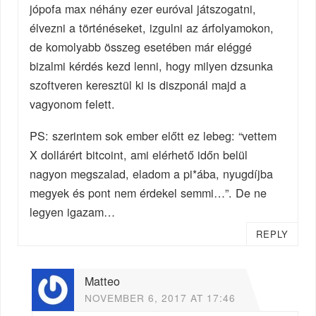
jópofa max néhány ezer euróval játszogatni,
élvezni a történéseket, izgulni az árfolyamokon,
de komolyabb összeg esetében már eléggé
bizalmi kérdés kezd lenni, hogy milyen dzsunka
szoftveren keresztül ki is diszponál majd a
vagyonom felett.
PS: szerintem sok ember előtt ez lebeg: “vettem
X dollárért bitcoint, ami elérhető időn belül
nagyon megszalad, eladom a pi*ába, nyugdíjba
megyek és pont nem érdekel semmi…”. De ne
legyen igazam…
REPLY
Matteo
NOVEMBER 6, 2017 AT 17:46