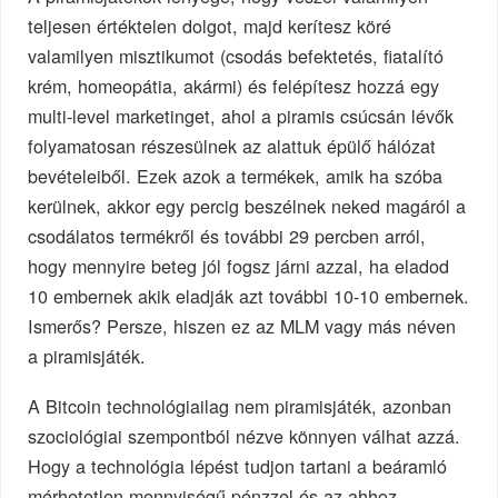
teljesen értéktelen dolgot, majd kerítesz köré
valamilyen misztikumot (csodás befektetés, fiatalító
krém, homeopátia, akármi) és felépítesz hozzá egy
multi-level marketinget, ahol a piramis csúcsán lévők
folyamatosan részesülnek az alattuk épülő hálózat
bevételeiből. Ezek azok a termékek, amik ha szóba
kerülnek, akkor egy percig beszélnek neked magáról a
csodálatos termékről és további 29 percben arról,
hogy mennyire beteg jól fogsz járni azzal, ha eladod
10 embernek akik eladják azt további 10-10 embernek.
Ismerős? Persze, hiszen ez az MLM vagy más néven
a piramisjáték.
A Bitcoin technológiailag nem piramisjáték, azonban
szociológiai szempontból nézve könnyen válhat azzá.
Hogy a technológia lépést tudjon tartani a beáramló
mérhetetlen mennyiségű pénzzel és az ahhoz