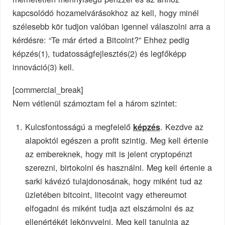
kapcsolódó hozamelvárásokhoz az kell, hogy minél
szélesebb kör tudjon valóban igennel válaszolni arra a
kérdésre: “Te már érted a Bitcoint?” Ehhez pedig
képzés(1), tudatosságfejlesztés(2) és legfőképp
innováció(3) kell.
[commercial_break]
Nem vétlenül számoztam fel a három szintet:
Kulcsfontosságú a megfelelő
. Kezdve az
képzés
alapoktól egészen a profit szintig. Meg kell értenie
az embereknek, hogy mit is jelent cryptopénzt
szerezni, birtokolni és használni. Meg kell értenie a
sarki kávézó tulajdonosának, hogy miként tud az
üzletében bitcoint, litecoint vagy ethereumot
elfogadni és miként tudja azt elszámolni és az
ellenértékét lekönyvelni. Meg kell tanulnia az