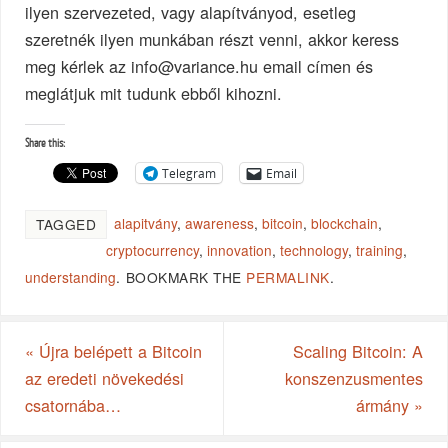
ilyen szervezeted, vagy alapítványod, esetleg
szeretnék ilyen munkában részt venni, akkor keress
meg kérlek az
info@variance.hu
email címen és
meglátjuk mit tudunk ebből kihozni.
Share this:
Telegram
Email
alapitvány
,
awareness
,
bitcoin
,
blockchain
,
TAGGED
cryptocurrency
,
innovation
,
technology
,
training
,
understanding
.
BOOKMARK THE
PERMALINK
.
«
Újra belépett a Bitcoin
Scaling Bitcoin: A
az eredeti növekedési
konszenzusmentes
csatornába…
ármány
»