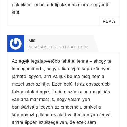
palackból, ebből a lufipukkanás már az egyedüli
kiút.
REPLY
Misi
NOVEMBER 6, 2017 AT 13:06
Az egyik legalapvetőbb feltétel lenne – ahogy te
is megemlíted -, hogy a fiatcrypto kapu könnyen
járható legyen, ami valljuk be ma még nem a
mezei user szintje. Ezen belül is az egyszerűbb
folyamatok drágák. Tudom számtalan megoldás
van arra már most is, hogy valamilyen
bankkártyája legyen az embernek, amivel a
kriptopénzt pillanatok alatt válthatja olyan áruvá,
amire éppen szüksége van, de ezek sem