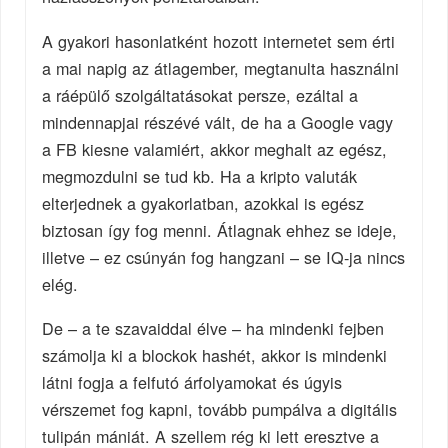
A gyakori hasonlatként hozott internetet sem érti
a mai napig az átlagember, megtanulta használni
a ráépülő szolgáltatásokat persze, ezáltal a
mindennapjai részévé vált, de ha a Google vagy
a FB kiesne valamiért, akkor meghalt az egész,
megmozdulni se tud kb. Ha a kripto valuták
elterjednek a gyakorlatban, azokkal is egész
biztosan így fog menni. Átlagnak ehhez se ideje,
illetve – ez csúnyán fog hangzani – se IQ-ja nincs
elég.
De – a te szavaiddal élve – ha mindenki fejben
számolja ki a blockok hashét, akkor is mindenki
látni fogja a felfutó árfolyamokat és úgyis
vérszemet fog kapni, tovább pumpálva a digitális
tulipán mániát. A szellem rég ki lett eresztve a