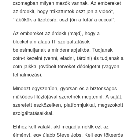
csomagban milyen mezők vannak. Az embereket
az érdekli, hogy “rákattintok oszt jön a videó”,
“rábökök a fizetésre, oszt jön a futár a cuccal”.
Az embereket az érdekli (majd), hogy a
blockchain alapú IT szolgáltatások
belesimuljanak a mindennapjaikba. Tudjanak
coin-t kezelni (venni, eladni, tárolni) és tudjanak a
coin-jaikkal jövőbeli terveket dédelgetni (vagyon
felhalmozás).
Mindezt egyszerűen, gyorsan és a biztonságos
működés illúziójával szeretnék megtenni. A saját,
szeretett eszközeiken, platformjukkal, megszokott
szolgáltatásaikkal.
Ehhez kell valaki, aki megadja nekik ezt az
élményt, egy újabb Steve Jobs. Kell egy tőkeerős