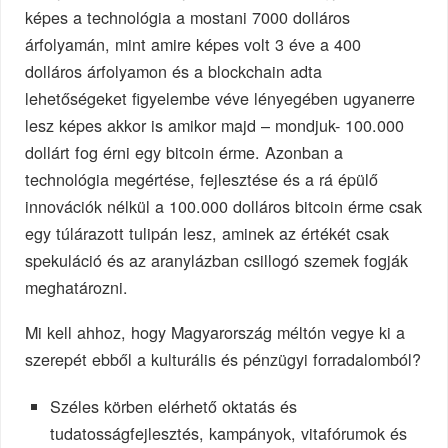
képes a technológia a mostani 7000 dolláros
árfolyamán, mint amire képes volt 3 éve a 400
dolláros árfolyamon és a blockchain adta
lehetőségeket figyelembe véve lényegében ugyanerre
lesz képes akkor is amikor majd – mondjuk- 100.000
dollárt fog érni egy bitcoin érme. Azonban a
technológia megértése, fejlesztése és a rá épülő
innovációk nélkül a 100.000 dolláros bitcoin érme csak
egy túlárazott tulipán lesz, aminek az értékét csak
spekuláció és az aranylázban csillogó szemek fogják
meghatározni.
Mi kell ahhoz, hogy Magyarország méltón vegye ki a
szerepét ebből a kulturális és pénzügyi forradalomból?
Széles körben elérhető oktatás és
tudatosságfejlesztés, kampányok, vitafórumok és