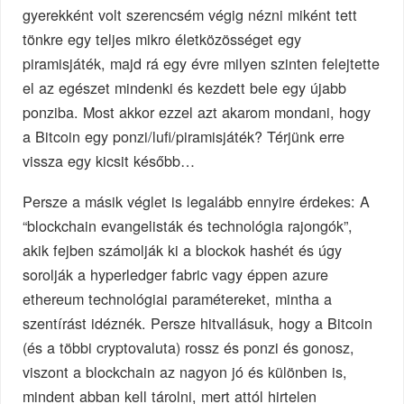
gyerekként volt szerencsém végig nézni miként tett
tönkre egy teljes mikro életközösséget egy
piramisjáték, majd rá egy évre milyen szinten felejtette
el az egészet mindenki és kezdett bele egy újabb
ponziba. Most akkor ezzel azt akarom mondani, hogy
a Bitcoin egy ponzi/lufi/piramisjáték? Térjünk erre
vissza egy kicsit később…
Persze a másik véglet is legalább ennyire érdekes: A
“blockchain evangelisták és technológia rajongók”,
akik fejben számolják ki a blockok hashét és úgy
sorolják a hyperledger fabric vagy éppen azure
ethereum technológiai paramétereket, mintha a
szentírást idéznék. Persze hitvallásuk, hogy a Bitcoin
(és a többi cryptovaluta) rossz és ponzi és gonosz,
viszont a blockchain az nagyon jó és különben is,
mindent abban kell tárolni, mert attól hirtelen