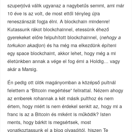
szuperjóvá válik ugyanaz a nagybetűs semmi, ami már
10 éve is az volt, de most ettől tényleg újra
reneszánszát fogja élni. A blockchain mindenre!
Kutassunk rákot blockchainnel, etessünk éhező
gyerekeket előre felpuhított blockchainnel, (
nehogy a
) és ha még ma elkezdünk építeni
torkukon akadjon
egy space blockchaint, akkor lehet, hogy még a mi
életünkben annak a vége el fog érni a Holdig… vagy
akár a Marsig.
Én pedig ott ülök magányomban a középső pultnál
felettem a “Bitcoin megértése” felirattal. Nézem ahogy
az emberek rohannak a két másik pulthoz és nem
értem, hogy miért is nem érdekel senkit az, hogy mi a
franc is az a Bitcoin és miként is működik? Isten
ments, hogy bárkit is megsértsek, most
vonatkoztassunk el a blog olvasóitól, hiszen Te