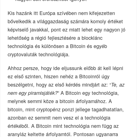
Kis hazánk itt Európa szívében nem kifejezetten
bővelkedik a világgazdaság számára komoly értéket
képviselő javakkal, pont ez miatt lehet egy nagyon jó
lehetőség a régió fejlesztésére a blocklánc
technológia és különösen a Bitcoin és egyéb
cryptovaluták technológiája.
Ahhoz persze, hogy ide eljussunk előbb át kell lépni
ez első szinten, hiszen nehéz a Bitcoinról úgy
beszélgetni, hogy az első kérdés mindjárt az: “
Te, az
” A Bitcoin egy technológia,
nem egy piramisjáték?
melynek semmi köze a bitcoin árfolyamához. A
bitcoin, mint cryptopénz ponzi jellege tagadhatatlan,
azonban ez semmit nem vesz el a technológia
értékéből. A Bitcoin mint technológia nem függ az
aranyláz keltette árfolyamtól. Pontosan ugyanarra