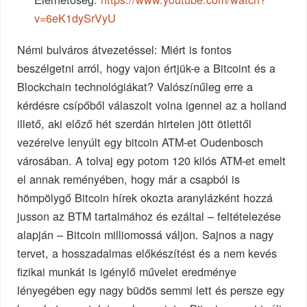
v=6eK1dySrVyU
Némi bulváros átvezetéssel: Miért is fontos
beszélgetni arról, hogy vajon értjük-e a Bitcoint és a
Blockchain technológiákat? Valószínűleg erre a
kérdésre csípőből válaszolt volna igennel az a holland
illető, aki előző hét szerdán hirtelen jött ötlettől
vezérelve lenyúlt egy bitcoin ATM-et Oudenbosch
városában. A tolvaj egy potom 120 kilós ATM-et emelt
el annak reményében, hogy már a csapból is
hömpölygő Bitcoin hírek okozta aranylázként hozzá
jusson az BTM tartalmához és ezáltal – feltételezése
alapján – Bitcoin milliomossá váljon. Sajnos a nagy
tervet, a hosszadalmas előkészítést és a nem kevés
fizikai munkát is igénylő művelet eredménye
lényegében egy nagy büdös semmi lett és persze egy