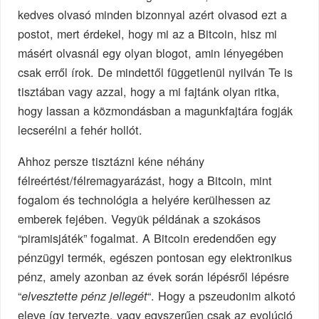
kedves olvasó minden bizonnyal azért olvasod ezt a
postot, mert érdekel, hogy mi az a Bitcoin, hisz mi
másért olvasnál egy olyan blogot, amin lényegében
csak erről írok. De mindettől függetlenül nyilván Te is
tisztában vagy azzal, hogy a mi fajtánk olyan ritka,
hogy lassan a közmondásban a magunkfajtára fogják
lecserélni a fehér hollót.
Ahhoz persze tisztázni kéne néhány
félreértést/félremagyarázást, hogy a Bitcoin, mint
fogalom és technológia a helyére kerülhessen az
emberek fejében. Vegyük példának a szokásos
“piramisjáték” fogalmat. A Bitcoin eredendően egy
pénzügyi termék, egészen pontosan egy elektronikus
pénz, amely azonban az évek során lépésről lépésre
“
“. Hogy a pszeudonim alkotó
elvesztette pénz jellegét
eleve így tervezte, vagy egyszerűen csak az evolúció