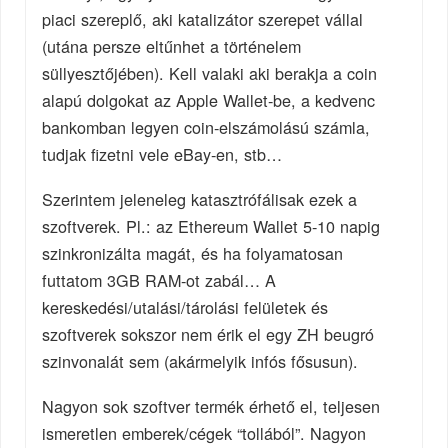
piaci szereplő, aki katalizátor szerepet vállal
(utána persze eltűnhet a történelem
süllyesztőjében). Kell valaki aki berakja a coin
alapú dolgokat az Apple Wallet-be, a kedvenc
bankomban legyen coin-elszámolású számla,
tudjak fizetni vele eBay-en, stb…
Szerintem jeleneleg katasztrófálisak ezek a
szoftverek. Pl.: az Ethereum Wallet 5-10 napig
szinkronizálta magát, és ha folyamatosan
futtatom 3GB RAM-ot zabál… A
kereskedési/utalási/tárolási felületek és
szoftverek sokszor nem érik el egy ZH beugró
szinvonalát sem (akármelyik infós fősusun).
Nagyon sok szoftver termék érhető el, teljesen
ismeretlen emberek/cégek “tollából”. Nagyon