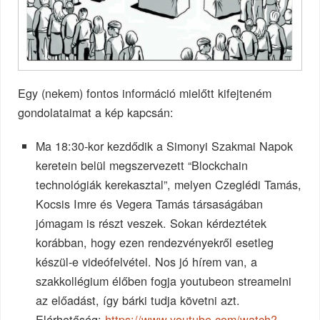
Egy (nekem) fontos információ mielőtt kifejteném
gondolataimat a kép kapcsán:
Ma 18:30-kor kezdődik a Simonyi Szakmai Napok
keretein belül megszervezett “Blockchain
technológiák kerekasztal”, melyen Czeglédi Tamás,
Kocsis Imre és Vegera Tamás társaságában
jómagam is részt veszek. Sokan kérdeztétek
korábban, hogy ezen rendezvényekről esetleg
készül-e videófelvétel. Nos jó hírem van, a
szakkollégium élőben fogja youtubeon streamelni
az előadást, így bárki tudja követni azt.
Elérhetőség:
https://www.youtube.com/watch?