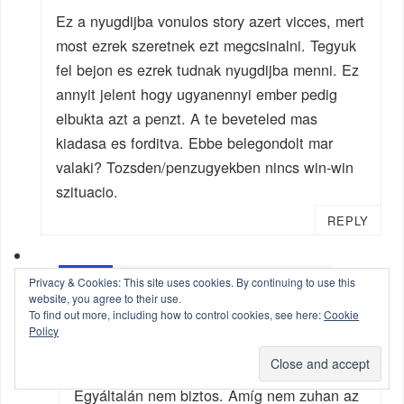
Ez a nyugdijba vonulos story azert vicces, mert
most ezrek szeretnek ezt megcsinalni. Tegyuk
fel bejon es ezrek tudnak nyugdijba menni. Ez
annyit jelent hogy ugyanennyi ember pedig
elbukta azt a penzt. A te beveteled mas
kiadasa es forditva. Ebbe belegondolt mar
valaki? Tozsden/penzugyekben nincs win-win
szituacio.
REPLY
S1M0N
Privacy & Cookies: This site uses cookies. By continuing to use this
website, you agree to their use.
NOVEMBER 7, 2017 AT 00:47
To find out more, including how to control cookies, see here:
Cookie
Policy
>Ez annyit jelent hogy ugyanennyi ember
pedig elbukta azt a penzt.
Egyáltalán nem biztos. Amíg nem zuhan az