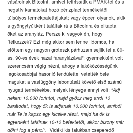
vásárolnak Bitcoint, amivel felfrissítik a PMÁK-tól és a
negatív kamatokat hozó pénzpiaci termékektől
túlsúlyos termékpalettájukat; vagy éppen olyanok, akik
a gyöngytyúkként találtak rá a Bitcoinra és elkapta
őket az aranyláz. Persze ki vagyok én, hogy
ítélkezzek? Ezt még akkor sem lenne ildomos, ha
előttem egy nagyon groteszk párhuzam sejlik fel a 80-
as, 90-es évek hazai “aranylázával”: gyermekként volt
szerencsém végig nézni, ahogy a lakóközösségünk
legokosabbjai hasonló lendülettel vetették bele
magukat a vasfüggöny lebontását követő első számú
nyugati termékekbe, melyek lényege ennyi volt: “
Adj
nekem 10.000 forintot, majd győzz meg arról 10
barátodat, hogy ők is adjanak 10.000 forintot, amiből
már Te is kapsz egy kicsike részt, majd ha ők is
egyenként találnak 10-10 befektetőt, akkor bizony már
“. Vidéki kis falukban cseperedő
dőlni fog a pénz!