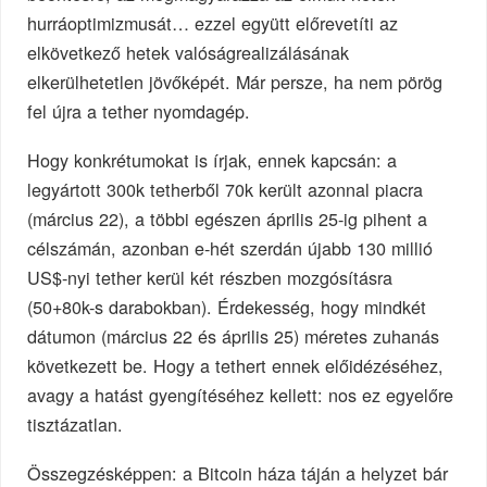
hurráoptimizmusát… ezzel együtt előrevetíti az
elkövetkező hetek valóságrealizálásának
elkerülhetetlen jövőképét. Már persze, ha nem pörög
fel újra a tether nyomdagép.
Hogy konkrétumokat is írjak, ennek kapcsán: a
legyártott 300k tetherből 70k került azonnal piacra
(március 22), a többi egészen április 25-ig pihent a
célszámán, azonban e-hét szerdán újabb 130 millió
US$-nyi tether kerül két részben mozgósításra
(50+80k-s darabokban). Érdekesség, hogy mindkét
dátumon (március 22 és április 25) méretes zuhanás
következett be. Hogy a tethert ennek előidézéséhez,
avagy a hatást gyengítéséhez kellett: nos ez egyelőre
tisztázatlan.
Összegzésképpen: a Bitcoin háza táján a helyzet bár