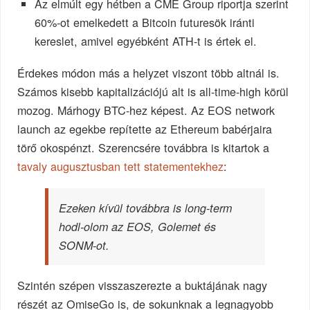
Az elmúlt egy hétben a CME Group riportja szerint
60%-ot emelkedett a Bitcoin futuresök iránti
kereslet, amivel egyébként ATH-t is értek el.
Érdekes módon más a helyzet viszont több altnál is.
Számos kisebb kapitalizációjú alt is all-time-high körül
mozog. Márhogy BTC-hez képest. Az EOS network
launch az egekbe repítette az Ethereum babérjaira
törő okospénzt. Szerencsére továbbra is kitartok a
tavaly augusztusban tett statementekhez
:
Ezeken kívül továbbra is long-term
hodl-olom az EOS, Golemet és
SONM-ot.
Szintén szépen visszaszerezte a buktájának nagy
részét az OmiseGo is, de sokunknak a legnagyobb