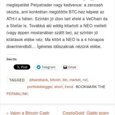
meglepetést Petyatrader nagy kedvence: a zencash
okozta, ami konkrétan megütötte BTC-hez képest az
ATH-t a héten. Szintén jó úton tart efelé a VeChain és
a Stellar is. Továbbá aki eddig kitartott a NEO mellett
(vagy éppen mostanában szállt be), az szintén jó
kilátások elébe néz. Ma kitört a NEO is a 4 hónapos
downtrendből… Ígéretes időszaknak nézünk elébe.
Share this:
Telegram
Email
altsareback
,
bitcoin
,
btc
,
market
,
nvt
,
TAGGED
portfolioblogger
,
short
,
trend
.
BOOKMARK THE
PERMALINK
.
«
Vajon a Bitcoin Cash
CryptoGold: Újabb scam