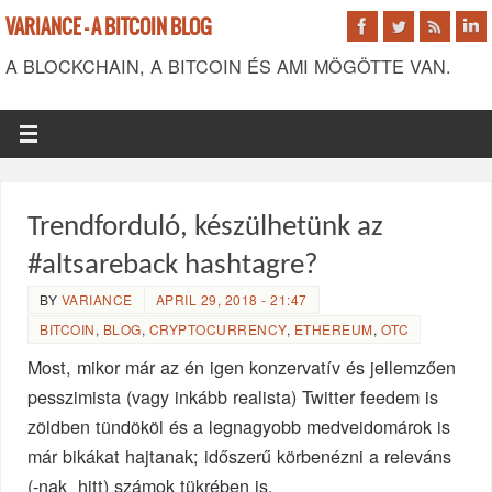
VARIANCE - A BITCOIN BLOG
A BLOCKCHAIN, A BITCOIN ÉS AMI MÖGÖTTE VAN.
Trendforduló, készülhetünk az
#altsareback hashtagre?
BY
VARIANCE
APRIL 29, 2018 - 21:47
BITCOIN
,
BLOG
,
CRYPTOCURRENCY
,
ETHEREUM
,
OTC
Most, mikor már az én igen konzervatív és jellemzően
pesszimista (vagy inkább realista) Twitter feedem is
zöldben tündököl és a legnagyobb medveidomárok is
már bikákat hajtanak; időszerű körbenézni a releváns
(-nak hitt) számok tükrében is.