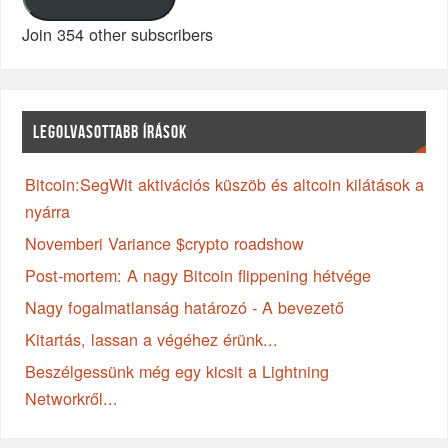
Join 354 other subscribers
LEGOLVASOTTABB ÍRÁSOK
Bitcoin:SegWit aktivációs küszöb és altcoin kilátások a
nyárra
Novemberi Variance $crypto roadshow
Post-mortem: A nagy Bitcoin flippening hétvége
Nagy fogalmatlanság határozó - A bevezető
Kitartás, lassan a végéhez érünk...
Beszélgessünk még egy kicsit a Lightning
Networkről...