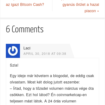
az igazi Bitcoin Cash?
gyanús őrület a hazai
piacon
»
6 Comments
Laci
APRIL 30, 2018 AT 09:38
Szia!
Egy ideje már követem a blogodat, de eddig csak
olvastam. Most két dolog jutott eszembe:
– Írtad, hogy a tőzsdei volumen március vége óta
csökken. Ezt hol látod? Én coinmarketcap-en
teljesen mást látok. A 24 órás volumen