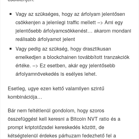
Vagy az szükséges, hogy az árfolyam jelentősen
csökkenjen a jelenlegi traffic mellett –> Ami egy
jelentősebb árfolyamcsökkenést… akarom mondani
reálisabb árfolyamot jelent
Vagy pedig az szükség, hogy drasztikusan
emelkedjen a blockchainen továbbított tranzakciók
értéke. –> Ez esetben, akár egy jelentősebb
árfolyamnövekedés is esélyes lehet.
Esetleg, ugye ezen kettő valamilyen szintű
kombinációja…
Bár nem feltétlenül gondolom, hogy szoros
összefüggést kell keresni a Bitcoin NVT ratio és a
prompt kriptotőzsdei kereskedés között, de
kétségtelenül érdekes párhuzam fedezhető fel a