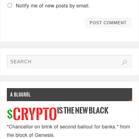
Notify me of new posts by email.
A BLOGRÓL
IS THE NEW BLACK
CRYPTO
$
"Chancellor on brink of second bailout for banks." from
the block of Genesis.