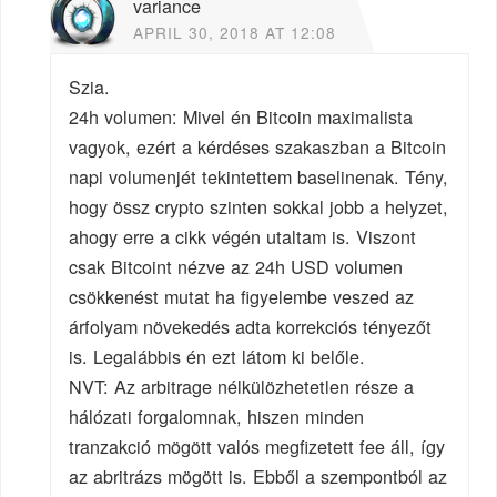
variance
APRIL 30, 2018 AT 12:08
Szia.
24h volumen: Mivel én Bitcoin maximalista
vagyok, ezért a kérdéses szakaszban a Bitcoin
napi volumenjét tekintettem baselinenak. Tény,
hogy össz crypto szinten sokkal jobb a helyzet,
ahogy erre a cikk végén utaltam is. Viszont
csak Bitcoint nézve az 24h USD volumen
csökkenést mutat ha figyelembe veszed az
árfolyam növekedés adta korrekciós tényezőt
is. Legalábbis én ezt látom ki belőle.
NVT: Az arbitrage nélkülözhetetlen része a
hálózati forgalomnak, hiszen minden
tranzakció mögött valós megfizetett fee áll, így
az abritrázs mögött is. Ebből a szempontból az