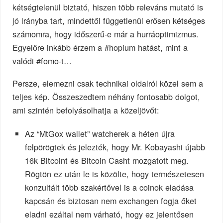
kétségtelenül biztató, hiszen több releváns mutató is
jó irányba tart, mindettől függetlenül erősen kétséges
számomra, hogy időszerű-e már a hurráoptimizmus.
Egyelőre inkább érzem a #hopium hatást, mint a
valódi #fomo-t…
Persze, elemezni csak technikai oldalról közel sem a
teljes kép. Összeszedtem néhány fontosabb dolgot,
ami szintén befolyásolhatja a közeljövőt:
Az “MtGox wallet” watcherek a héten újra
felpörögtek és jelezték, hogy Mr. Kobayashi újabb
16k Bitcoint és Bitcoin Casht mozgatott meg.
Rögtön ez után le is közölte, hogy természetesen
konzultált több szakértővel is a coinok eladása
kapcsán és biztosan nem exchangen fogja őket
eladni ezáltal nem várható, hogy ez jelentősen