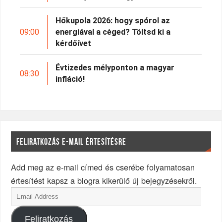
Hőkupola 2026: hogy spórol az
09:00
energiával a céged? Töltsd ki a
kérdőívet
Évtizedes mélyponton a magyar
08:30
infláció!
FELIRATKOZÁS E-MAIL ÉRTESÍTÉSRE
Add meg az e-mail címed és cserébe folyamatosan
értesítést kapsz a blogra kikerülő új bejegyzésekről.
Feliratkozás