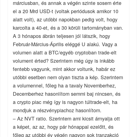
márciusban, és annak a végén szinte sosem érte
el a 20 Mrd USD-t (voltak periódusok amikor 10
alatt volt), az utóbbi napokban pedig volt, hogy
karcolta a 40-et, és a 30 körüli tartományban van.
A 3 hónapos ábrán teljesen jól látszik, hogy
Február-Március-Április eléggé U alakú. Vagy a
volumen alatt a BTC/egyéb cryptoban trade-elt
volument érted? Szerintem még úgy is inkább
fentebb vagyunk, mint akkor voltunk, habár ez
utóbbi esetben nem olyan tiszta a kép. Szerintem
a volumennel, főleg ha a tavaly Novemberhez,
Decemberhez hasonlítom semmi baj nincsen, és
a crypto piac még így is nagyon túltrade-elt, ha
mondjuk a részvénypiachoz hasonlítom.
– Az NVT ratio. Szerintem ami kicsit árnyalja ott
a képet, az az, hogy pár hónappal ezelőtt, és
főleg az utóbbi év végén nagyon sok tranzakció