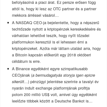
befolyásolná a piaci árat. Ez persze erősen függ
attól is, hogy ki lesz az OTC partner és a partner
mekkora árréssel vásárol…
A NASDAQ CEO-ja bejelentette, hogy a népszerű
techtőzsde nyitott a kriptopénzek kereskedésére és
várhatóan lehetővé teszik, hogy nyílt tőzsdei
platformukon keresztül is el lehessen érni a
kriptopénzeket. Azóta már láttam utalást arra, hogy
a Bitcoin kapcsán előkerült egy 2018 októberi
céldátum is erre.
A Binance egyébként egyre szimpatikusabb
CEOjának (
a bermudagatyás storyja igen epicre
) pénzügyi jelentése szerinte a tavalyi év
sikerült…
nyarán indult exchange platformjának profitja
potom 200 millió US$ volt, amivel úgy egyébként
leelőzte többek között a Deutsche Bankot is…