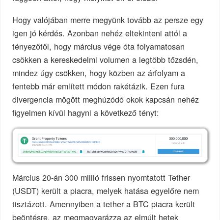
Hogy valójában merre megyünk tovább az persze egy
igen jó kérdés. Azonban nehéz eltekinteni attól a
tényezőtől, hogy március vége óta folyamatosan
csökken a kereskedelmi volumen a legtöbb tőzsdén,
mindez úgy csökken, hogy közben az árfolyam a
fentebb már említett módon rakétázik. Ezen fura
divergencia mögött meghúzódó okok kapcsán nehéz
figyelmen kívül hagyni a következő tényt:
Március 20-án 300 millió frissen nyomtatott Tether
(USDT) került a piacra, melyek hatása egyelőre nem
tisztázott. Amennyiben a tether a BTC piacra került
beöntésre, az megmagyarázza az elmúlt hetek