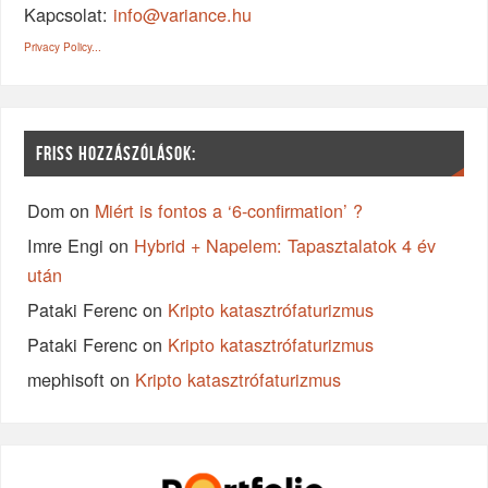
Kapcsolat:
info@variance.hu
Privacy Policy...
FRISS HOZZÁSZÓLÁSOK:
Dom
on
Miért is fontos a ‘6-confirmation’ ?
Imre Engi
on
Hybrid + Napelem: Tapasztalatok 4 év
után
Pataki Ferenc
on
Kripto katasztrófaturizmus
Pataki Ferenc
on
Kripto katasztrófaturizmus
mephisoft
on
Kripto katasztrófaturizmus