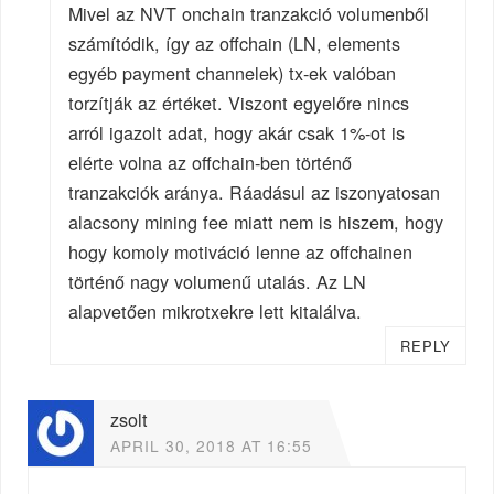
Mivel az NVT onchain tranzakció volumenből
számítódik, így az offchain (LN, elements
egyéb payment channelek) tx-ek valóban
torzítják az értéket. Viszont egyelőre nincs
arról igazolt adat, hogy akár csak 1%-ot is
elérte volna az offchain-ben történő
tranzakciók aránya. Ráadásul az iszonyatosan
alacsony mining fee miatt nem is hiszem, hogy
hogy komoly motiváció lenne az offchainen
történő nagy volumenű utalás. Az LN
alapvetően mikrotxekre lett kitalálva.
REPLY
zsolt
APRIL 30, 2018 AT 16:55