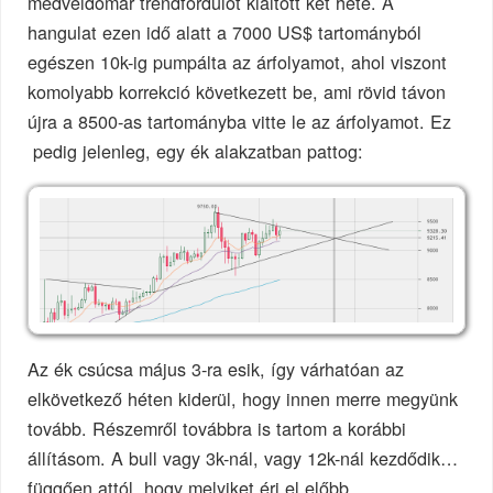
medveidomár trendfordulót kiáltott két hete. A
hangulat ezen idő alatt a 7000 US$ tartományból
egészen 10k-ig pumpálta az árfolyamot, ahol viszont
komolyabb korrekció következett be, ami rövid távon
újra a 8500-as tartományba vitte le az árfolyamot. Ez
pedig jelenleg, egy ék alakzatban pattog:
Az ék csúcsa május 3-ra esik, így várhatóan az
elkövetkező héten kiderül, hogy innen merre megyünk
tovább. Részemről továbbra is tartom a korábbi
állításom. A bull vagy 3k-nál, vagy 12k-nál kezdődik…
függően attól, hogy melyiket éri el előbb.