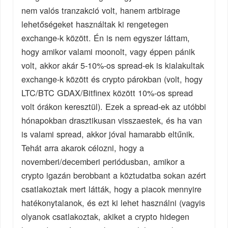
nem valós tranzakció volt, hanem artbirage
lehetőségeket használtak ki rengetegen
exchange-k között. Én is nem egyszer láttam,
hogy amikor valami moonolt, vagy éppen pánik
volt, akkor akár 5-10%-os spread-ek is kialakultak
exchange-k között és crypto párokban (volt, hogy
LTC/BTC GDAX/Bitfinex között 10%-os spread
volt órákon keresztül). Ezek a spread-ek az utóbbi
hónapokban drasztikusan visszaestek, és ha van
is valami spread, akkor jóval hamarabb eltűnik.
Tehát arra akarok célozni, hogy a
novemberi/decemberi periódusban, amikor a
crypto igazán berobbant a köztudatba sokan azért
csatlakoztak mert látták, hogy a piacok mennyire
hatékonytalanok, és ezt ki lehet használni (vagyis
olyanok csatlakoztak, akiket a crypto hidegen