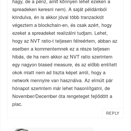
hagy, de a pénz, amit könnyen lehet ezeken a
spreadeken keresni nem). A saját példámból
kiindulva, én is akkor jóval több tranzackiót
végeztem a blockchain-en, és csak azért, hogy
ezeket a spreadeket realizálni tudjam. Lehet,
hogy az NVT ratio-t teljesen félreértem, abban az
esetben a kommentemnek ez a része teljesen
hibás, de ha nem akkor az NVT ratio szerintem
egy nagyon biased measure, és az előbb említett
okok miatt nem ad tiszta képet arról, hogy a
network mennyire van használva. Az elmúlt pár
hónapot szerintem már lehet hasonlítgatni, de
November/December óta rengeteget fejlődött a
piac.
REPLY