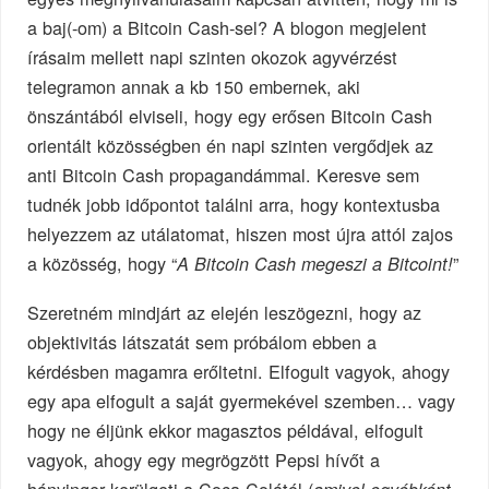
a baj(-om) a Bitcoin Cash-sel? A blogon megjelent
írásaim mellett napi szinten okozok agyvérzést
telegramon annak a kb 150 embernek, aki
önszántából elviseli, hogy egy erősen Bitcoin Cash
orientált közösségben én napi szinten vergődjek az
anti Bitcoin Cash propagandámmal. Keresve sem
tudnék jobb időpontot találni arra, hogy kontextusba
helyezzem az utálatomat, hiszen most újra attól zajos
a közösség, hogy “
”
A Bitcoin Cash megeszi a Bitcoint!
Szeretném mindjárt az elején leszögezni, hogy az
objektivitás látszatát sem próbálom ebben a
kérdésben magamra erőltetni. Elfogult vagyok, ahogy
egy apa elfogult a saját gyermekével szemben… vagy
hogy ne éljünk ekkor magasztos példával, elfogult
vagyok, ahogy egy megrögzött Pepsi hívőt a