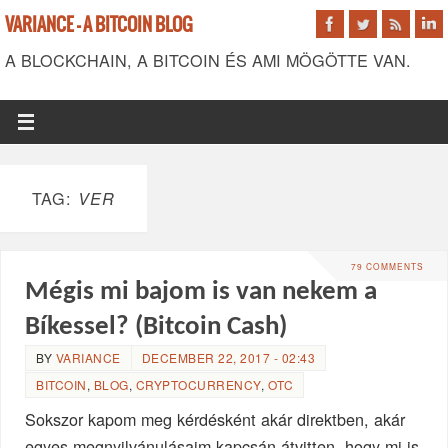
VARIANCE - A BITCOIN BLOG
A BLOCKCHAIN, A BITCOIN ÉS AMI MÖGÖTTE VAN.
TAG:
VER
79 COMMENTS
Mégis mi bajom is van nekem a
Bíkessel? (Bitcoin Cash)
BY
VARIANCE
DECEMBER 22, 2017 - 02:43
BITCOIN
,
BLOG
,
CRYPTOCURRENCY
,
OTC
Sokszor kapom meg kérdésként akár direktben, akár
egyes megnyilvánulásaim kapcsán átvitten, hogy mi is