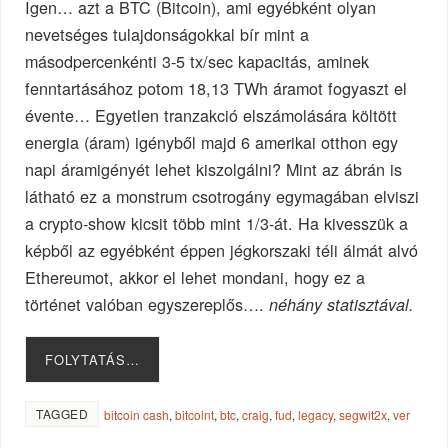
Igen… azt a BTC (Bitcoin), ami egyébként olyan
nevetséges tulajdonságokkal bír mint a
másodpercenkénti 3-5 tx/sec kapacitás, aminek
fenntartásához potom 18,13 TWh áramot fogyaszt el
évente… Egyetlen tranzakció elszámolására költött
energia (áram) igényből majd 6 amerikai otthon egy
napi áramigényét lehet kiszolgálni? Mint az ábrán is
látható ez a monstrum csotrogány egymagában elviszi
a crypto-show kicsit több mint 1/3-át. Ha kivesszük a
képből az egyébként éppen jégkorszaki téli álmát alvó
Ethereumot, akkor el lehet mondani, hogy ez a
történet valóban egyszereplős….
néhány statisztával.
FOLYTATÁS…
TAGGED
bitcoin cash
,
bitcoint
,
btc
,
craig
,
fud
,
legacy
,
segwit2x
,
ver