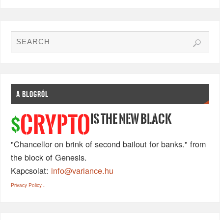
A BLOGRÓL
IS THE NEW BLACK
CRYPTO
$
"Chancellor on brink of second bailout for banks." from
the block of Genesis.
Kapcsolat:
info@variance.hu
Privacy Policy...