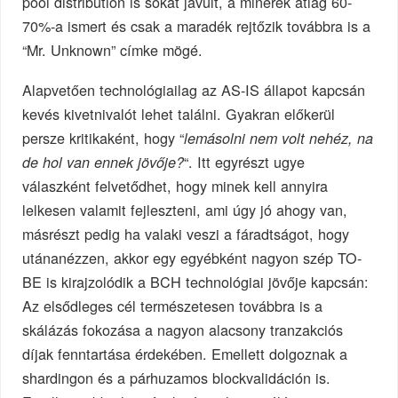
pool distribution is sokat javult, a minerek átlag 60-
70%-a ismert és csak a maradék rejtőzik továbbra is a
“Mr. Unknown” címke mögé.
Alapvetően technológiailag az AS-IS állapot kapcsán
kevés kivetnivalót lehet találni. Gyakran előkerül
persze kritikaként, hogy “
lemásolni nem volt nehéz, na
“. Itt egyrészt ugye
de hol van ennek jövője?
válaszként felvetődhet, hogy minek kell annyira
lelkesen valamit fejleszteni, ami úgy jó ahogy van,
másrészt pedig ha valaki veszi a fáradtságot, hogy
utánanézzen, akkor egy egyébként nagyon szép TO-
BE is kirajzolódik a BCH technológiai jövője kapcsán:
Az elsődleges cél természetesen továbbra is a
skálázás fokozása a nagyon alacsony tranzakciós
díjak fenntartása érdekében. Emellett dolgoznak a
shardingon és a párhuzamos blockvalidáción is.