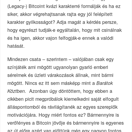
(Legacy-) Bitcoint kvázi karakterré formálják és ha ez
siker, akkor végrehajtsanak rajta egy jól felépített
karakter gyilkosságot? Adja magát a kérdés persze,
hogy egyrészt tudják-e egyáltalán, hogy mit csinálnak
és ha igen, akkor vajon felfogják-e ennek a valódi
hatását.
Mindezen csata – szerintem – valójában csak egy
színjáték ami mögött ugyanolyan gyarló emberi
sérelmek és üzleti várakozások állnak, mint bármi
mögött. Nincs ez itt sem másképp mint a
Barátok
. Azonban úgy döntöttem, hogy ebben a
Köztben
cikkben picit megpróbálok kiemelkedni saját elfogult
álláspontomból és rávilágítanék az egyes szereplők
motivációjára. Hogy miért fontos ez? Bármennyire is
verőfényes a Bitcoin jövője és bármennyire is egyenes
az út előre azért van előttünk még egy nagyon fontos