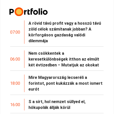
A rövid távú profit vagy a hosszú távú
zöld célok számítanak jobban? A
07:00
körforgásos gazdaság valódi
dilemmája
Nem csökkentek a
06:00
keresetkülönbségek itthon az elmúlt
két évtizedben – Mutatjuk az okokat
Mire Magyarország lecseréli a
18:00
forintot, pont kukázzák a most ismert
eurót
S a sírt, hol nemzet süllyed el,
16:00
hőkupolák állják körül