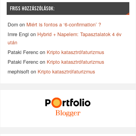
FRISS HOZZÁSZÓLÁSOK:
Dom
on
Miért is fontos a ‘6-confirmation’ ?
Imre Engi
on
Hybrid + Napelem: Tapasztalatok 4 év
után
Pataki Ferenc
on
Kripto katasztrófaturizmus
Pataki Ferenc
on
Kripto katasztrófaturizmus
mephisoft
on
Kripto katasztrófaturizmus