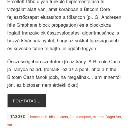
Emellett több olyan funkció implementálása is
vizsgálat alatt van, amit korábban a Bitcoin Core
fejlesztőcsapat elutasított a főláncon (pl. G. Andresen
féle Graphene block propagation) és a blockokba
foglalt tranzakciók összeválogatási algoritmusához is
hozzá kívánnak nyúlni, hogy az sokkal igazságosabb
és kevésbé txfee-felhajtó jellegűbb legyen.
Összességében szerintem jó az irány. A Bitcoin Cash
jó irányba halad. (remark: ez az a pont, ahol a hithű
Bitcoin Cash fanok jobb, ha megállnak… ami innentől
jön, az biztosan nem érdekli őket)
FOLYTATÁS…
TAGGED
bcash
,
bch
,
bitcoin cash
,
fud
,
mempool
,
miners
,
Roger Ver
,
ver