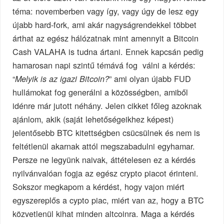
téma: novemberben vagy így, vagy úgy de lesz egy
újabb hard-fork, ami akár nagyságrendekkel többet
árthat az egész hálózatnak mint amennyit a Bitcoin
Cash VALAHA is tudna ártani. Ennek kapcsán pedig
hamarosan napi szintű témává fog válni a kérdés:
“
” ami olyan újabb FUD
Melyik is az igazi Bitcoin?
hullámokat fog generálni a közösségben, amiből
idénre már jutott néhány. Jelen cikket főleg azoknak
ajánlom, akik (saját lehetőségeikhez képest)
jelentősebb BTC kitettségben csücsülnek és nem is
feltétlenül akarnak attól megszabadulni egyhamar.
Persze ne legyünk naivak, áttételesen ez a kérdés
nyilvánvalóan fogja az egész crypto piacot érinteni.
Sokszor megkapom a kérdést, hogy vajon miért
egyszereplős a cypto piac, miért van az, hogy a BTC
közvetlenül kihat minden altcoinra. Maga a kérdés