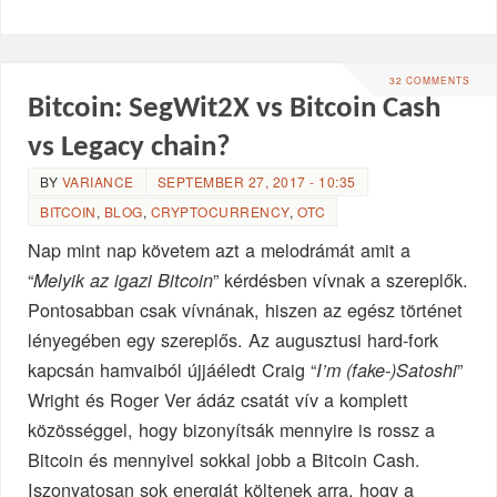
32 COMMENTS
Bitcoin: SegWit2X vs Bitcoin Cash
vs Legacy chain?
BY
VARIANCE
SEPTEMBER 27, 2017 - 10:35
BITCOIN
,
BLOG
,
CRYPTOCURRENCY
,
OTC
Nap mint nap követem azt a melodrámát amit a
“
” kérdésben vívnak a szereplők.
Melyik az igazi Bitcoin
Pontosabban csak vívnának, hiszen az egész történet
lényegében egy szereplős. Az augusztusi hard-fork
kapcsán hamvaiból újjáéledt Craig “
”
I’m (fake-)Satoshi
Wright és Roger Ver ádáz csatát vív a komplett
közösséggel, hogy bizonyítsák mennyire is rossz a
Bitcoin és mennyivel sokkal jobb a Bitcoin Cash.
Iszonyatosan sok energiát költenek arra, hogy a