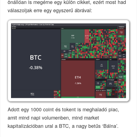
önállóan is megérne egy külön cikket, ezért most had
válaszoljak erre egy egyszerű ábrával:
Adott egy 1000 coint és tokent is meghaladó piac,
amit mind napi volumenben, mind market
kapitalizációban ural a BTC, a nagy betűs ‘Bálna’.