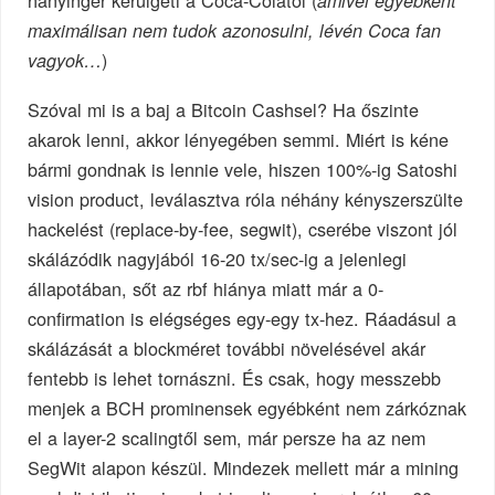
hányinger kerülgeti a Coca-Colától (
amivel egyébként
maximálisan nem tudok azonosulni, lévén Coca fan
)
vagyok…
Szóval mi is a baj a Bitcoin Cashsel? Ha őszinte
akarok lenni, akkor lényegében semmi. Miért is kéne
bármi gondnak is lennie vele, hiszen 100%-ig Satoshi
vision product, leválasztva róla néhány kényszerszülte
hackelést (replace-by-fee, segwit), cserébe viszont jól
skálázódik nagyjából 16-20 tx/sec-ig a jelenlegi
állapotában, sőt az rbf hiánya miatt már a 0-
confirmation is elégséges egy-egy tx-hez. Ráadásul a
skálázását a blockméret további növelésével akár
fentebb is lehet tornászni. És csak, hogy messzebb
menjek a BCH prominensek egyébként nem zárkóznak
el a layer-2 scalingtől sem, már persze ha az nem
SegWit alapon készül. Mindezek mellett már a mining