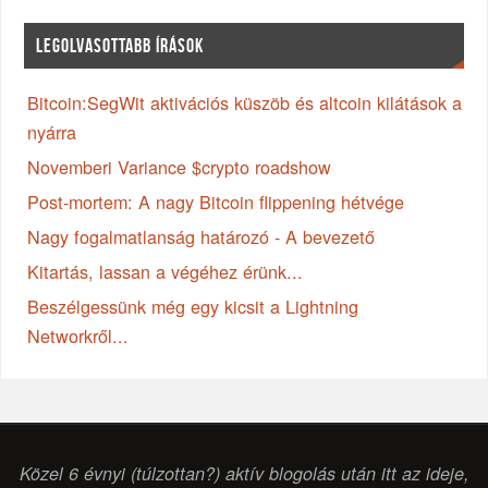
LEGOLVASOTTABB ÍRÁSOK
Bitcoin:SegWit aktivációs küszöb és altcoin kilátások a
nyárra
Novemberi Variance $crypto roadshow
Post-mortem: A nagy Bitcoin flippening hétvége
Nagy fogalmatlanság határozó - A bevezető
Kitartás, lassan a végéhez érünk...
Beszélgessünk még egy kicsit a Lightning
Networkről...
Közel 6 évnyi (túlzottan?) aktív blogolás után itt az ideje,