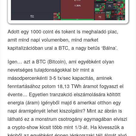
Adott egy 1000 coint és tokent is meghaladó piac,
amit mind napi volumenben, mind market
kapitalizációban ural a BTC, a nagy betűs ‘Bálna’.
Igen… azt a BTC (Bitcoin), ami egyébként olyan
nevetséges tulajdonságokkal bír mint a
másodpercenkénti 3-5 tx/sec kapacitás, aminek
fenntartásához potom 18,13 TWh áramot fogyaszt el
évente… Egyetlen tranzakció elszámolására költött
energia (áram) igényből majd 6 amerikai otthon egy
napi áramigényét lehet kiszolgálni? Mint az ábrán is
látható ez a monstrum csotrogány egymagában elviszi
a crypto-show kicsit több mint 1/3-át. Ha kivesszük a
képből az egyébként éppen jégkorszaki téli álmát alvó