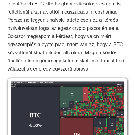
jelentősebb BTC kitettségben csücsülnek és nem is
feltétlenül akarnak attól megszabadulni egyhamar.
Persze ne legyünk naivak, áttételesen ez a kérdés
nyilvánvalóan fogja az egész crypto piacot érinteni.
Sokszor megkapom a kérdést, hogy vajon miért
egyszereplős a cypto piac, miért van az, hogy a BTC
közvetlenül kihat minden altcoinra. Maga a kérdés
önállóan is megérne egy külön cikket, ezért most had
válaszoljak erre egy egyszerű ábrával: