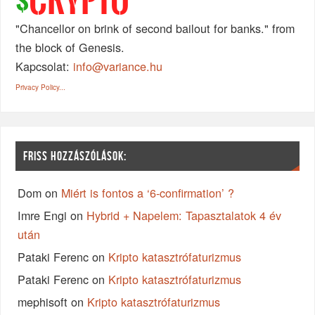
CRYPTO
$
"Chancellor on brink of second bailout for banks." from
the block of Genesis.
Kapcsolat:
info@variance.hu
Privacy Policy...
FRISS HOZZÁSZÓLÁSOK:
Dom
on
Miért is fontos a ‘6-confirmation’ ?
Imre Engi
on
Hybrid + Napelem: Tapasztalatok 4 év
után
Pataki Ferenc
on
Kripto katasztrófaturizmus
Pataki Ferenc
on
Kripto katasztrófaturizmus
mephisoft
on
Kripto katasztrófaturizmus