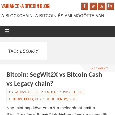
VARIANCE - A BITCOIN BLOG
A BLOCKCHAIN, A BITCOIN ÉS AMI MÖGÖTTE VAN.
TAG:
LEGACY
32 COMMENTS
Bitcoin: SegWit2X vs Bitcoin Cash
vs Legacy chain?
BY
VARIANCE
SEPTEMBER 27, 2017 - 10:35
BITCOIN
,
BLOG
,
CRYPTOCURRENCY
,
OTC
Nap mint nap követem azt a melodrámát amit a
“
” kérdésben vívnak a szereplők.
Melyik az igazi Bitcoin