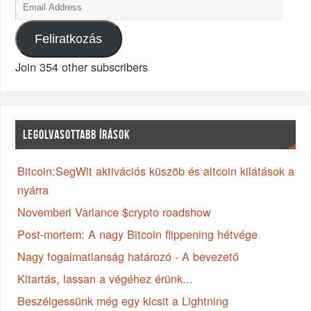
Feliratkozás
Join 354 other subscribers
LEGOLVASOTTABB ÍRÁSOK
Bitcoin:SegWit aktivációs küszöb és altcoin kilátások a
nyárra
Novemberi Variance $crypto roadshow
Post-mortem: A nagy Bitcoin flippening hétvége
Nagy fogalmatlanság határozó - A bevezető
Kitartás, lassan a végéhez érünk...
Beszélgessünk még egy kicsit a Lightning