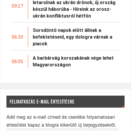
letarolnak az ukrán drónok, új ország
09:27
készül háborúba - Híreink az orosz-
ukrán konfliktusról hétfőn
Sorsdöntő napok előtt állnak a
06:30
befektetéseid, egy dologra várnak a
piacok
A barbárság korszakának vége lehet
06:05
Magyarországon
FELIRATKOZÁS E-MAIL ÉRTESÍTÉSRE
Add meg az e-mail címed és cserébe folyamatosan
értesítést kapsz a blogra kikerülő új bejegyzésekről.