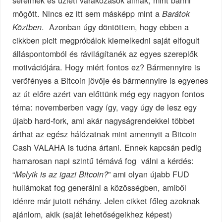
sérelmek és üzleti várakozások állnak, mint bármi
mögött. Nincs ez itt sem másképp mint a
Barátok
. Azonban úgy döntöttem, hogy ebben a
Köztben
cikkben picit megpróbálok kiemelkedni saját elfogult
álláspontomból és rávilágítanék az egyes szereplők
motivációjára. Hogy miért fontos ez? Bármennyire is
verőfényes a Bitcoin jövője és bármennyire is egyenes
az út előre azért van előttünk még egy nagyon fontos
téma: novemberben vagy így, vagy úgy de lesz egy
újabb hard-fork, ami akár nagyságrendekkel többet
árthat az egész hálózatnak mint amennyit a Bitcoin
Cash VALAHA is tudna ártani. Ennek kapcsán pedig
hamarosan napi szintű témává fog válni a kérdés:
“
” ami olyan újabb FUD
Melyik is az igazi Bitcoin?
hullámokat fog generálni a közösségben, amiből
idénre már jutott néhány. Jelen cikket főleg azoknak
ajánlom, akik (saját lehetőségeikhez képest)