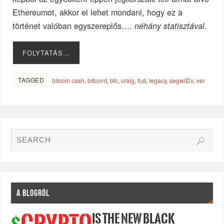
Ethereumot, akkor el lehet mondani, hogy ez a
történet valóban egyszereplős….
néhány statisztával.
FOLYTATÁS…
TAGGED
bitcoin cash
,
bitcoint
,
btc
,
craig
,
fud
,
legacy
,
segwit2x
,
ver
A BLOGRÓL
IS THE NEW BLACK