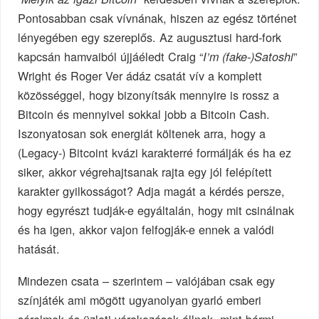
Pontosabban csak vívnának, hiszen az egész történet
lényegében egy szereplős. Az augusztusi hard-fork
kapcsán hamvaiból újjáéledt Craig “
”
I’m (fake-)Satoshi
Wright és Roger Ver ádáz csatát vív a komplett
közösséggel, hogy bizonyítsák mennyire is rossz a
Bitcoin és mennyivel sokkal jobb a Bitcoin Cash.
Iszonyatosan sok energiát költenek arra, hogy a
(Legacy-) Bitcoint kvázi karakterré formálják és ha ez
siker, akkor végrehajtsanak rajta egy jól felépített
karakter gyilkosságot? Adja magát a kérdés persze,
hogy egyrészt tudják-e egyáltalán, hogy mit csinálnak
és ha igen, akkor vajon felfogják-e ennek a valódi
hatását.
Mindezen csata – szerintem – valójában csak egy
színjáték ami mögött ugyanolyan gyarló emberi