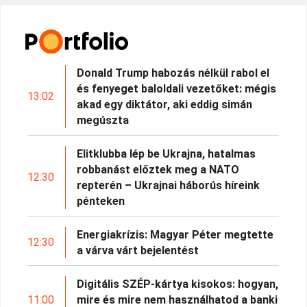
Donald Trump habozás nélkül rabol el
és fenyeget baloldali vezetőket: mégis
13:02
akad egy diktátor, aki eddig simán
megúszta
Elitklubba lép be Ukrajna, hatalmas
robbanást előztek meg a NATO
12:30
repterén – Ukrajnai háborús híreink
pénteken
Energiakrízis: Magyar Péter megtette
12:30
a várva várt bejelentést
Digitális SZÉP-kártya kisokos: hogyan,
11:00
mire és mire nem használhatod a banki