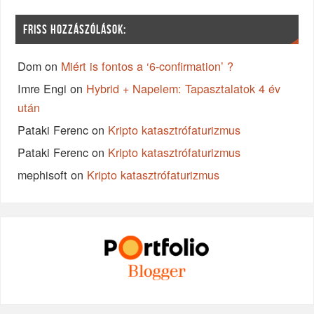
FRISS HOZZÁSZÓLÁSOK:
Dom
on
Miért is fontos a ‘6-confirmation’ ?
Imre Engi
on
Hybrid + Napelem: Tapasztalatok 4 év
után
Pataki Ferenc
on
Kripto katasztrófaturizmus
Pataki Ferenc
on
Kripto katasztrófaturizmus
mephisoft
on
Kripto katasztrófaturizmus