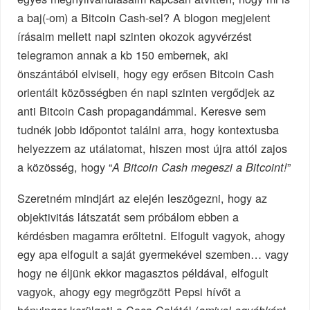
a baj(-om) a Bitcoin Cash-sel? A blogon megjelent
írásaim mellett napi szinten okozok agyvérzést
telegramon annak a kb 150 embernek, aki
önszántából elviseli, hogy egy erősen Bitcoin Cash
orientált közösségben én napi szinten vergődjek az
anti Bitcoin Cash propagandámmal. Keresve sem
tudnék jobb időpontot találni arra, hogy kontextusba
helyezzem az utálatomat, hiszen most újra attól zajos
a közösség, hogy “
”
A Bitcoin Cash megeszi a Bitcoint!
Szeretném mindjárt az elején leszögezni, hogy az
objektivitás látszatát sem próbálom ebben a
kérdésben magamra erőltetni. Elfogult vagyok, ahogy
egy apa elfogult a saját gyermekével szemben… vagy
hogy ne éljünk ekkor magasztos példával, elfogult
vagyok, ahogy egy megrögzött Pepsi hívőt a