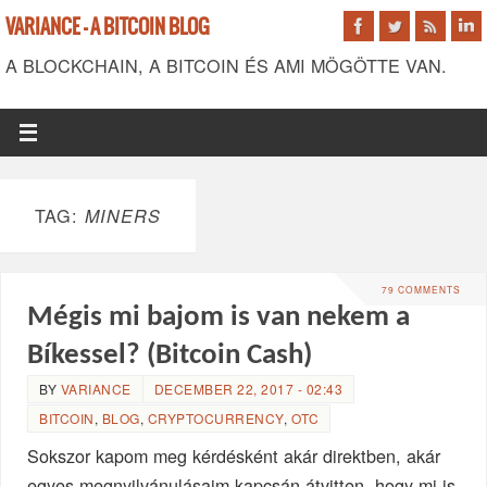
VARIANCE - A BITCOIN BLOG
A BLOCKCHAIN, A BITCOIN ÉS AMI MÖGÖTTE VAN.
TAG:
MINERS
79 COMMENTS
Mégis mi bajom is van nekem a
Bíkessel? (Bitcoin Cash)
BY
VARIANCE
DECEMBER 22, 2017 - 02:43
BITCOIN
,
BLOG
,
CRYPTOCURRENCY
,
OTC
Sokszor kapom meg kérdésként akár direktben, akár
egyes megnyilvánulásaim kapcsán átvitten, hogy mi is