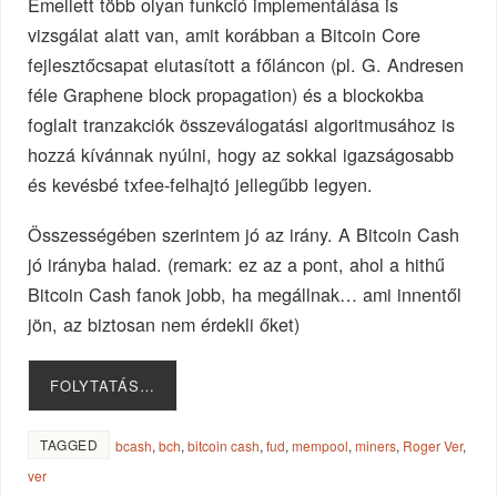
Emellett több olyan funkció implementálása is
vizsgálat alatt van, amit korábban a Bitcoin Core
fejlesztőcsapat elutasított a főláncon (pl. G. Andresen
féle Graphene block propagation) és a blockokba
foglalt tranzakciók összeválogatási algoritmusához is
hozzá kívánnak nyúlni, hogy az sokkal igazságosabb
és kevésbé txfee-felhajtó jellegűbb legyen.
Összességében szerintem jó az irány. A Bitcoin Cash
jó irányba halad. (remark: ez az a pont, ahol a hithű
Bitcoin Cash fanok jobb, ha megállnak… ami innentől
jön, az biztosan nem érdekli őket)
FOLYTATÁS…
TAGGED
bcash
,
bch
,
bitcoin cash
,
fud
,
mempool
,
miners
,
Roger Ver
,
ver