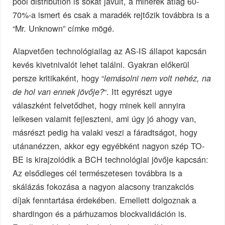
pool distribution is sokat javult, a minerek átlag 60-
70%-a ismert és csak a maradék rejtőzik továbbra is a
“Mr. Unknown” címke mögé.
Alapvetően technológiailag az AS-IS állapot kapcsán
kevés kivetnivalót lehet találni. Gyakran előkerül
persze kritikaként, hogy “
lemásolni nem volt nehéz, na
“. Itt egyrészt ugye
de hol van ennek jövője?
válaszként felvetődhet, hogy minek kell annyira
lelkesen valamit fejleszteni, ami úgy jó ahogy van,
másrészt pedig ha valaki veszi a fáradtságot, hogy
utánanézzen, akkor egy egyébként nagyon szép TO-
BE is kirajzolódik a BCH technológiai jövője kapcsán:
Az elsődleges cél természetesen továbbra is a
skálázás fokozása a nagyon alacsony tranzakciós
díjak fenntartása érdekében. Emellett dolgoznak a
shardingon és a párhuzamos blockvalidáción is.