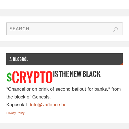
A BLOGRÓL
IS THE NEW BLACK
CRYPTO
$
"Chancellor on brink of second bailout for banks." from
the block of Genesis.
Kapcsolat:
info@variance.hu
Privacy Policy...