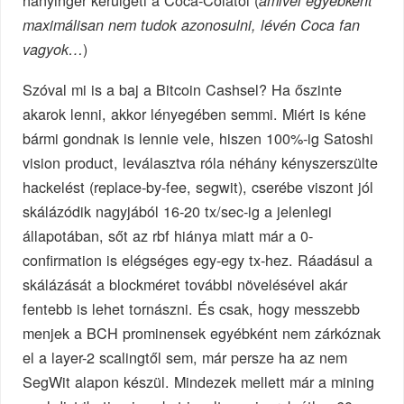
hányinger kerülgeti a Coca-Colától (
amivel egyébként
maximálisan nem tudok azonosulni, lévén Coca fan
)
vagyok…
Szóval mi is a baj a Bitcoin Cashsel? Ha őszinte
akarok lenni, akkor lényegében semmi. Miért is kéne
bármi gondnak is lennie vele, hiszen 100%-ig Satoshi
vision product, leválasztva róla néhány kényszerszülte
hackelést (replace-by-fee, segwit), cserébe viszont jól
skálázódik nagyjából 16-20 tx/sec-ig a jelenlegi
állapotában, sőt az rbf hiánya miatt már a 0-
confirmation is elégséges egy-egy tx-hez. Ráadásul a
skálázását a blockméret további növelésével akár
fentebb is lehet tornászni. És csak, hogy messzebb
menjek a BCH prominensek egyébként nem zárkóznak
el a layer-2 scalingtől sem, már persze ha az nem
SegWit alapon készül. Mindezek mellett már a mining