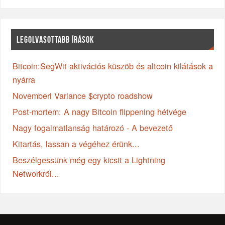
LEGOLVASOTTABB ÍRÁSOK
Bitcoin:SegWit aktivációs küszöb és altcoin kilátások a
nyárra
Novemberi Variance $crypto roadshow
Post-mortem: A nagy Bitcoin flippening hétvége
Nagy fogalmatlanság határozó - A bevezető
Kitartás, lassan a végéhez érünk...
Beszélgessünk még egy kicsit a Lightning
Networkről...