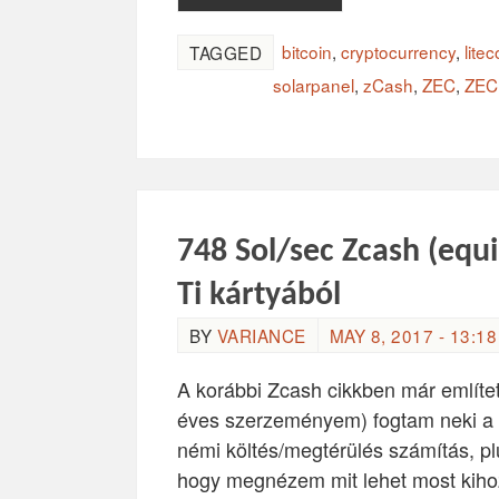
bitcoin
,
cryptocurrency
,
litec
TAGGED
solarpanel
,
zCash
,
ZEC
,
ZEC
748 Sol/sec Zcash (equ
Ti kártyából
BY
VARIANCE
MAY 8, 2017 - 13:18
A korábbi Zcash cikkben már említe
éves szerzeményem) fogtam neki a Z
némi költés/megtérülés számítás, pl
hogy megnézem mit lehet most kihoz