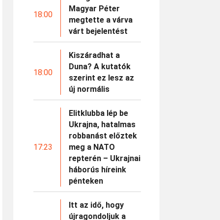
Magyar Péter
18:00
megtette a várva
várt bejelentést
Kiszáradhat a
Duna? A kutatók
18:00
szerint ez lesz az
új normális
Elitklubba lép be
Ukrajna, hatalmas
robbanást előztek
17:23
meg a NATO
repterén – Ukrajnai
háborús híreink
pénteken
Itt az idő, hogy
újragondoljuk a