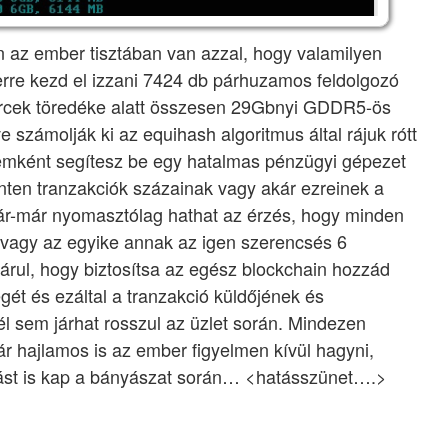
n az ember tisztában van azzal, hogy valamilyen
rre kezd el izzani 7424 db párhuzamos feldolgozó
cek töredéke alatt összesen 29Gbnyi GDDR5-ös
zámolják ki az equihash algoritmus által rájuk rótt
szemként segítesz be egy hatalmas pénzügyi gépezet
nten tranzakciók százainak vagy akár ezreinek a
már-már nyomasztólag hathat az érzés, hogy minden
E vagy az egyike annak az igen szerencsés 6
árul, hogy biztosítsa az egész blockchain hozzád
gét és ezáltal a tranzakció küldőjének és
él sem járhat rosszul az üzlet során. Mindezen
r hajlamos is az ember figyelmen kívül hagyni,
tást is kap a bányászat során… <hatásszünet….>