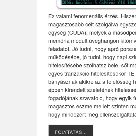
Ez valami fenomenális érzés. Hisze
magasztosabb célt szolgálva egysze
egység (CUDA), melyek a másodper
memória modult üveghangon kitömve s
feladatot. Jó tudni, hogy apró por
működésébe, jó tudni, hogy napi szi
hitelesítésébe szólhatsz bele, sőt 
egyes tranzakció hitelesítésekor T
bányásznak akikre az a felelősség h
éppen kirendelt szeletének hitelessé
fogadójának szavatold, hogy egyik f
magasztos eszme mellett szinten má
hogy mindezért még ellenszolgálta
FOLYTATÁS…