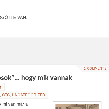
ÖGÖTTE VAN.
2 COMMENTS
nosok”… hogy mik vannak
1
,
OTC
,
UNCATEGORIZED
y mi van már a