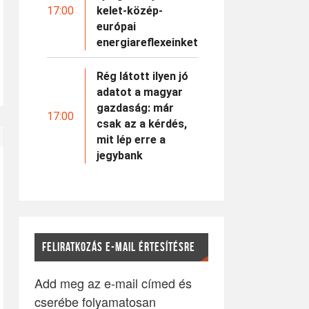
17:00
kelet-közép-
európai
energiareflexeinket
Rég látott ilyen jó
adatot a magyar
gazdaság: már
17:00
csak az a kérdés,
mit lép erre a
jegybank
FELIRATKOZÁS E-MAIL ÉRTESÍTÉSRE
Add meg az e-mail címed és
cserébe folyamatosan