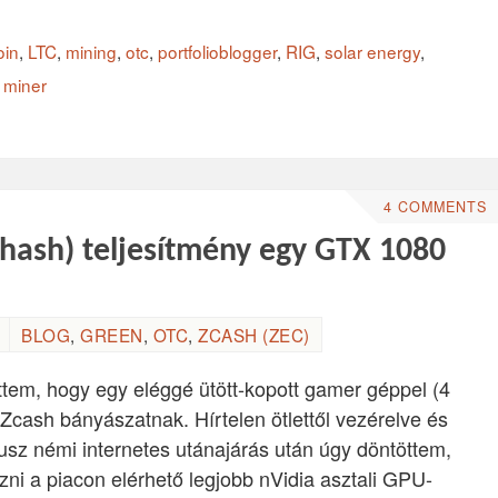
oin
,
LTC
,
mining
,
otc
,
portfolioblogger
,
RIG
,
solar energy
,
 miner
4 COMMENTS
ihash) teljesítmény egy GTX 1080
BLOG
,
GREEN
,
OTC
,
ZCASH (ZEC)
ttem, hogy egy eléggé ütött-kopott gamer géppel (4
cash bányászatnak. Hírtelen ötlettől vezérelve és
usz némi internetes utánajárás után úgy döntöttem,
ni a piacon elérhető legjobb nVidia asztali GPU-