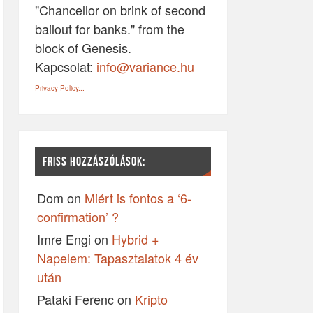
"Chancellor on brink of second
bailout for banks." from the
block of Genesis.
Kapcsolat:
info@variance.hu
Privacy Policy...
FRISS HOZZÁSZÓLÁSOK:
Dom
on
Miért is fontos a ‘6-
confirmation’ ?
Imre Engi
on
Hybrid +
Napelem: Tapasztalatok 4 év
után
Pataki Ferenc
on
Kripto