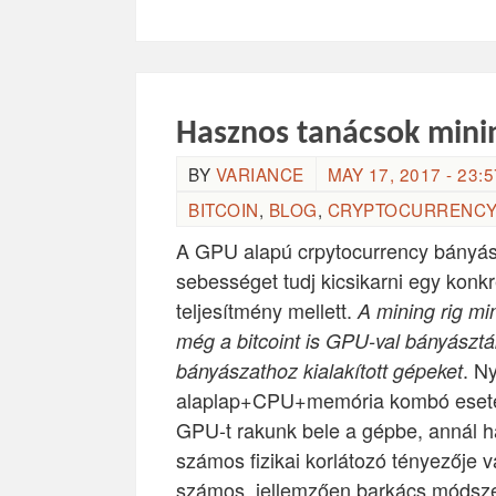
Hasznos tanácsok minin
BY
VARIANCE
MAY 17, 2017 - 23:5
BITCOIN
,
BLOG
,
CRYPTOCURRENCY
A GPU alapú crpytocurrency bányás
sebességet tudj kicsikarni egy konk
teljesítmény mellett.
A mining rig mi
még a bitcoint is GPU-val bányásztá
. N
bányászathoz kialakított gépeket
alaplap+CPU+memória kombó eset
GPU-t rakunk bele a gépbe, annál 
számos fizikai korlátozó tényezője 
számos, jellemzően barkács módszer