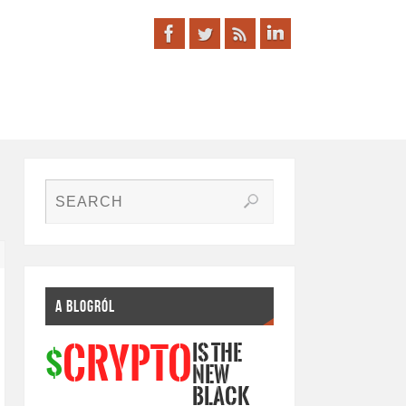
A BLOGRÓL
IS THE
CRYPTO
$
NEW
BLACK