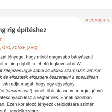
10 COMMENTS
g rig építéshez
7
,
OTC
,
ZCASH (ZEC)
zat lényege, hogy minél magasabb bányászati
rét mining rigből a lehető legkevesebb W
nt kifejezés ugye abból az időből származik, amikor
k és elkezdték elkezdeni összerakni a speciálisan
yilván adja magát, hogy egy egységnyi
én (
) minél több alacsony energiaigényű
sunken cost
hatékonyabb lesz a végtermék. Ennek azonban
van. Ezen korlátozó tényezők feloldására szintén
 áll rendelkezésre.