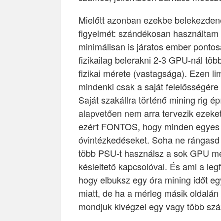
Mielőtt azonban ezekbe belekezdené
figyelmét: szándékosan használtam a
minimálisan is járatos ember ponto
fizikailag belerakni 2-3 GPU-nál tö
fizikai mérete (vastagsága). Ezen lim
mindenki csak a saját felelősségére 
Saját szakállra történő mining rig é
alapvetően nem arra tervezik ezeke
ezért FONTOS, hogy minden egyes kr
óvintézkedéseket. Soha ne rángasd 
több PSU-t használsz a sok GPU me
késleltető kapcsolóval. És ami a 
hogy elbuksz egy óra mining időt 
miatt, de ha a mérleg másik oldalán 
mondjuk kivégzel egy vagy több szá