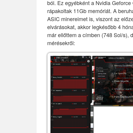
ból. Ez egyébként a Nvidia Geforce
rápakoltak 11Gb memóriát. A beruház
ASIC minereimet is, viszont az előze
elvárásokat, akkor legkésőbb 4 hóna
már ellőttem a címben (748 Sol/s), de
mérésekről: