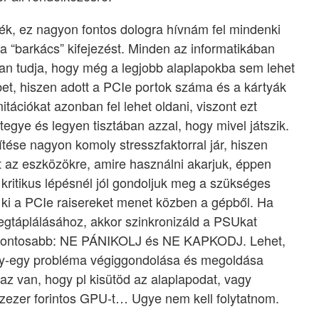
k, ez nagyon fontos dologra hívnám fel mindenki
 “barkács” kifejezést. Minden az informatikában
san tudja, hogy még a legjobb alaplapokba sem lehet
bbet, hiszen adott a PCIe portok száma és a kártyák
itációkat azonban fel lehet oldani, viszont ezt
tegye és legyen tisztában azzal, hogy mivel játszik.
pítése nagyon komoly stresszfaktorral jár, hiszen
t az eszközökre, amire használni akarjuk, éppen
itikus lépésnél jól gondoljuk meg a szükséges
ki a PCIe raisereket menet közben a gépből. Ha
gtáplálásához, akkor szinkronizáld a PSUkat
legfontosabb: NE PÁNIKOLJ és NE KAPKODJ. Lehet,
egy-egy probléma végiggondolása és megoldása
az van, hogy pl kisütöd az alaplapodat, vagy
zezer forintos GPU-t… Ugye nem kell folytatnom.