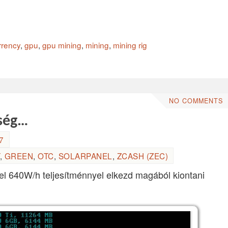
rrency
,
gpu
,
gpu mining
,
mining
,
mining rig
NO COMMENTS
ség…
7
,
GREEN
,
OTC
,
SOLARPANEL
,
ZCASH (ZEC)
l 640W/h teljesítménnyel elkezd magából kiontani