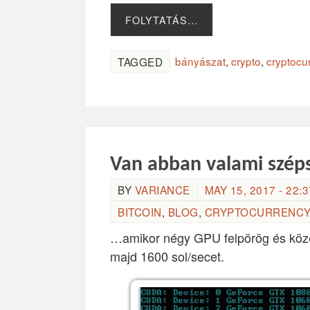
FOLYTATÁS…
bányászat
,
crypto
,
cryptocu
TAGGED
Van abban valami szép
BY
VARIANCE
MAY 15, 2017 - 22:3
BITCOIN
,
BLOG
,
CRYPTOCURRENCY
…amikor négy GPU felpörög és köze
majd 1600 sol/secet.