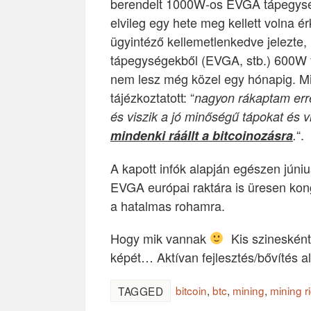
berendelt 1000W-os EVGA tápegysé
elvileg egy hete meg kellett volna ér
ügyintéző kellemetlenkedve jelezte,
tápegységekből (EVGA, stb.) 600W f
nem lesz még közel egy hónapig. Mi
tájézkoztatott: “
nagyon rákaptam err
és viszik a jó minőségű tápokat és v
“.
mindenki ráállt a bitcoinozásra
.
A kapott infók alapján egészen jún
EVGA európai raktára is üresen kong
a hatalmas rohamra.
Hogy mik vannak
Kis szinesként
képét… Aktívan fejlesztés/bővítés ala
bitcoin
,
btc
,
mining
,
mining r
TAGGED