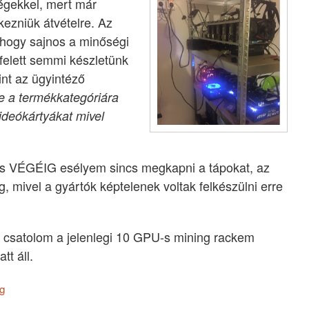
gekkel, mert már
kezniük átvételre. Az
 hogy sajnos a minőségi
elett semmi készletünk
nt az ügyintéző
e a termékkategóriára
ideókártyákat mivel
ius VÉGÉIG esélyem sincs megkapni a tápokat, az
, mivel a gyártók képtelenek voltak felkészülni erre
 csatolom a jelenlegi 10 GPU-s mining rackem
tt áll.
ig