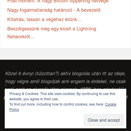
Post-mortem: A nagy Bitcoin flippening hétvége
Nagy fogalmatlanság határozó - A bevezető
Kitartás, lassan a végéhez érünk...
Beszélgessünk még egy kicsit a Lightning
Networkről...
Közel 6 évnyi (túlzottan?) aktív blogolás után itt az ideje,
hogy végre arról blogoljak ami engem is érdekel, ne csak
arról amit az olvasók látni akarnak.
100%
-ban mindenféle
Privacy & Cookies: This site uses cookies. By continuing to use this
pénzintézettől vagy egyéb vállalkozástól független szabad
website, you agree to their use.
To find out more, including how to control cookies, see here:
Cookie
gondolkodású (
sokszor laikus, de legalább
) érdeklődő
Policy
blog. (Csabai Csaba, blogger...)
POWERED BY
PARABOLA
&
WORDPRESS.