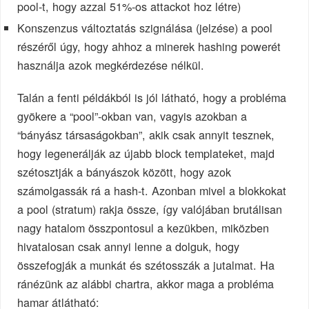
pool-t, hogy azzal 51%-os attackot hoz létre)
Konszenzus változtatás szignálása (jelzése) a pool
részéről úgy, hogy ahhoz a minerek hashing powerét
használja azok megkérdezése nélkül.
Talán a fenti példákból is jól látható, hogy a probléma
gyökere a “pool”-okban van, vagyis azokban a
“bányász társaságokban”, akik csak annyit tesznek,
hogy legenerálják az újabb block templateket, majd
szétosztják a bányászok között, hogy azok
számolgassák rá a hash-t. Azonban mivel a blokkokat
a pool (stratum) rakja össze, így valójában brutálisan
nagy hatalom összpontosul a kezükben, miközben
hivatalosan csak annyi lenne a dolguk, hogy
összefogják a munkát és szétosszák a jutalmat. Ha
ránézünk az alábbi chartra, akkor maga a probléma
hamar átlátható: