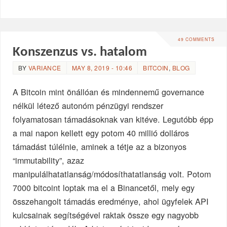
49 COMMENTS
Konszenzus vs. hatalom
BY
VARIANCE
MAY 8, 2019 - 10:46
BITCOIN
,
BLOG
A Bitcoin mint önállóan és mindennemű governance
nélkül létező autonóm pénzügyi rendszer
folyamatosan támadásoknak van kitéve. Legutóbb épp
a mai napon kellett egy potom 40 millió dolláros
támadást túlélnie, aminek a tétje az a bizonyos
“immutability”, azaz
manipulálhatatlanság/módosíthatatlanság volt. Potom
7000 bitcoint loptak ma el a Binancetől, mely egy
összehangolt támadás eredménye, ahol ügyfelek API
kulcsainak segítségével raktak össze egy nagyobb