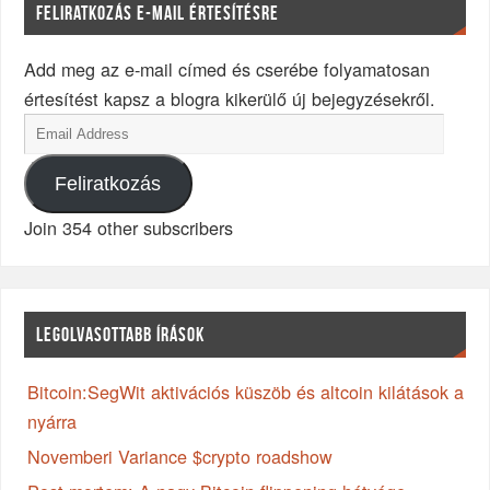
FELIRATKOZÁS E-MAIL ÉRTESÍTÉSRE
Add meg az e-mail címed és cserébe folyamatosan
értesítést kapsz a blogra kikerülő új bejegyzésekről.
Feliratkozás
Join 354 other subscribers
LEGOLVASOTTABB ÍRÁSOK
Bitcoin:SegWit aktivációs küszöb és altcoin kilátások a
nyárra
Novemberi Variance $crypto roadshow