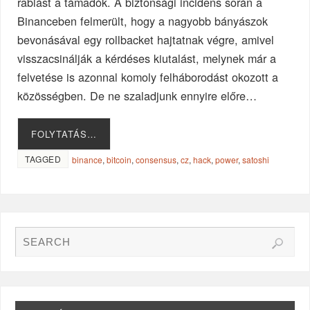
rablást a támadók. A biztonsági incidens során a
Binanceben felmerült, hogy a nagyobb bányászok
bevonásával egy rollbacket hajtatnak végre, amivel
visszacsinálják a kérdéses kiutalást, melynek már a
felvetése is azonnal komoly felháborodást okozott a
közösségben. De ne szaladjunk ennyire előre…
FOLYTATÁS…
TAGGED
binance
,
bitcoin
,
consensus
,
cz
,
hack
,
power
,
satoshi