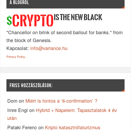
A BLOGRÓL
IS THE NEW BLACK
CRYPTO
$
"Chancellor on brink of second bailout for banks." from
the block of Genesis.
Kapcsolat:
info@variance.hu
Privacy Policy...
FRISS HOZZÁSZÓLÁSOK:
Dom
on
Miért is fontos a ‘6-confirmation’ ?
Imre Engi
on
Hybrid + Napelem: Tapasztalatok 4 év
után
Pataki Ferenc
on
Kripto katasztrófaturizmus