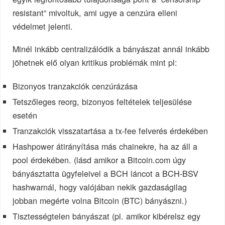
resistant” mivoltuk, ami ugye a cenzúra elleni
védelmet jelenti.
Minél inkább centralizálódik a bányászat annál inkább
jöhetnek elő olyan kritikus problémák mint pl:
Bizonyos tranzakciók cenzúrázása
Tetszőleges reorg, bizonyos feltételek teljesülése
esetén
Tranzakciók visszatartása a tx-fee felverés érdekében
Hashpower átirányítása más chainekre, ha az áll a
pool érdekében. (lásd amikor a Bitcoin.com úgy
bányásztatta ügyfeleivel a BCH láncot a BCH-BSV
hashwarnál, hogy valójában nekik gazdaságilag
jobban megérte volna Bitcoin (BTC) bányászni.)
Tisztességtelen bányászat (pl. amikor kibérelsz egy