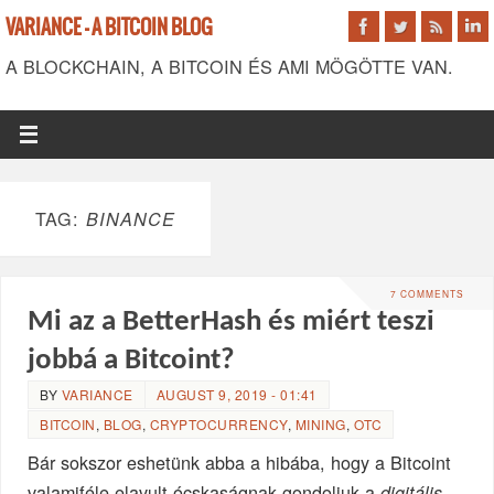
VARIANCE - A BITCOIN BLOG
A BLOCKCHAIN, A BITCOIN ÉS AMI MÖGÖTTE VAN.
TAG:
BINANCE
7 COMMENTS
Mi az a BetterHash és miért teszi
jobbá a Bitcoint?
BY
VARIANCE
AUGUST 9, 2019 - 01:41
BITCOIN
,
BLOG
,
CRYPTOCURRENCY
,
MINING
,
OTC
Bár sokszor eshetünk abba a hibába, hogy a Bitcoint
valamiféle elavult ócskaságnak gondoljuk a
digitális-