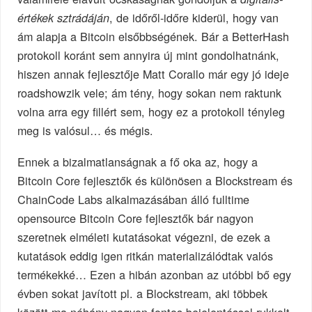
, de időről-időre kiderül, hogy van
értékek sztrádáján
ám alapja a Bitcoin elsőbbségének. Bár a BetterHash
protokoll koránt sem annyira új mint gondolhatnánk,
hiszen annak fejlesztője Matt Corallo már egy jó ideje
roadshowzik vele; ám tény, hogy sokan nem raktunk
volna arra egy fillért sem, hogy ez a protokoll tényleg
meg is valósul… és mégis.
Ennek a bizalmatlanságnak a fő oka az, hogy a
Bitcoin Core fejlesztők és különösen a Blockstream és
ChainCode Labs alkalmazásában álló fulltime
opensource Bitcoin Core fejlesztők bár nagyon
szeretnek elméleti kutatásokat végezni, de ezek a
kutatások eddig igen ritkán materializálódtak valós
termékekké… Ezen a hibán azonban az utóbbi bő egy
évben sokat javított pl. a Blockstream, aki többek