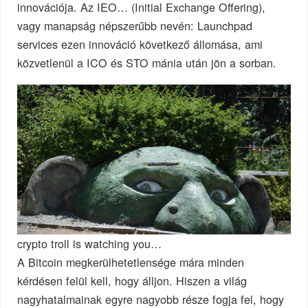
innovációja. Az IEO… (Initial Exchange Offering),
vagy manapság népszerűbb nevén: Launchpad
services ezen innováció következő állomása, ami
közvetlenül a ICO és STO mánia után jön a sorban.
crypto troll is watching you…
A Bitcoin megkerülhetetlensége mára minden
kérdésen felül kell, hogy álljon. Hiszen a világ
nagyhatalmainak egyre nagyobb része fogja fel, hogy