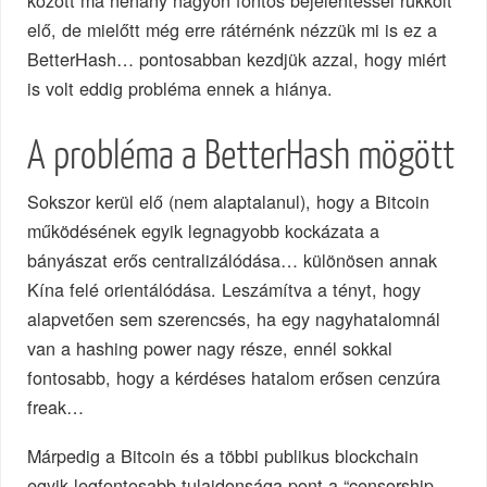
között ma néhány nagyon fontos bejelentéssel rukkolt
elő, de mielőtt még erre rátérnénk nézzük mi is ez a
BetterHash… pontosabban kezdjük azzal, hogy miért
is volt eddig probléma ennek a hiánya.
A probléma a BetterHash mögött
Sokszor kerül elő (nem alaptalanul), hogy a Bitcoin
működésének egyik legnagyobb kockázata a
bányászat erős centralizálódása… különösen annak
Kína felé orientálódása. Leszámítva a tényt, hogy
alapvetően sem szerencsés, ha egy nagyhatalomnál
van a hashing power nagy része, ennél sokkal
fontosabb, hogy a kérdéses hatalom erősen cenzúra
freak…
Márpedig a Bitcoin és a többi publikus blockchain
egyik legfontosabb tulajdonsága pont a “censorship