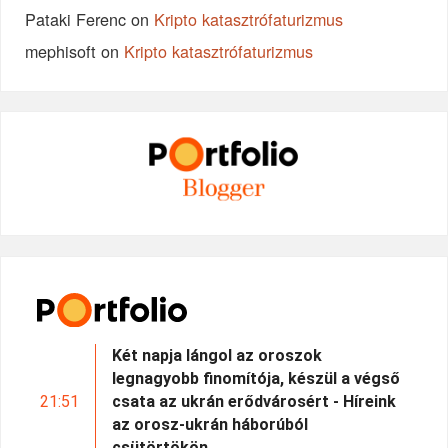
Pataki Ferenc
on
Kripto katasztrófaturizmus
mephisoft
on
Kripto katasztrófaturizmus
Két napja lángol az oroszok
legnagyobb finomítója, készül a végső
21:51
csata az ukrán erődvárosért - Híreink
az orosz-ukrán háborúból
csütörtökön