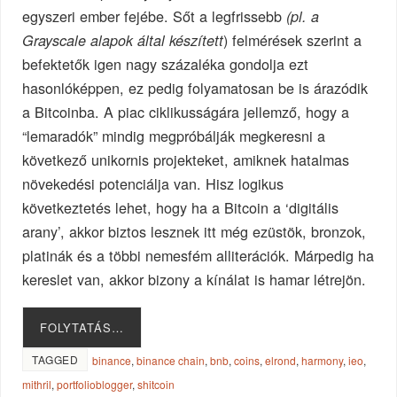
egyszeri ember fejébe. Sőt a legfrissebb
(pl. a
) felmérések szerint a
Grayscale alapok által készített
befektetők igen nagy százaléka gondolja ezt
hasonlóképpen, ez pedig folyamatosan be is árazódik
a Bitcoinba. A piac ciklikusságára jellemző, hogy a
“lemaradók” mindig megpróbálják megkeresni a
következő unikornis projekteket, amiknek hatalmas
növekedési potenciálja van. Hisz logikus
következtetés lehet, hogy ha a Bitcoin a ‘digitális
arany’, akkor biztos lesznek itt még ezüstök, bronzok,
platinák és a többi nemesfém alliterációk. Márpedig ha
kereslet van, akkor bizony a kínálat is hamar létrejön.
FOLYTATÁS…
TAGGED
binance
,
binance chain
,
bnb
,
coins
,
elrond
,
harmony
,
ieo
,
mithril
,
portfolioblogger
,
shitcoin