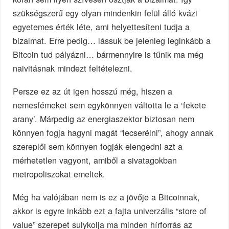
szükségszerű egy olyan mindenkin felül álló kvázi
egyetemes érték léte, ami helyettesíteni tudja a
bizalmat. Erre pedig… lássuk be jelenleg leginkább a
Bitcoin tud pályázni… bármennyire is tűnik ma még
naivitásnak mindezt feltételezni.
Persze ez az út igen hosszú még, hiszen a
nemesfémeket sem egykönnyen váltotta le a ‘fekete
arany’. Márpedig az energiaszektor biztosan nem
könnyen fogja hagyni magát “lecserélni”, ahogy annak
szereplői sem könnyen fogják elengedni azt a
mérhetetlen vagyont, amiből a sivatagokban
metropoliszokat emeltek.
Még ha valójában nem is ez a jövője a Bitcoinnak,
akkor is egyre inkább ezt a fajta univerzális “store of
value” szerepet sulykolja ma minden hírforrás az