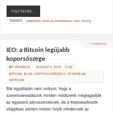
FOLYTATÁS…
TAGGED
betterhash
,
binance
,
blockstream
,
hash
,
mining
7 COMMENTS
IEO: a Bitcoin legújabb
koporsószege
BY
VARIANCE
AUGUST 3, 2019 - 12:32
BITCOIN
,
BLOG
,
CRYPTOCURRENCY
,
ETHEREUM
,
SHITCOIN
Bár egyáltalán nem unikum, hogy a
szerencsevadászok minden módszerét megragadják
az egyszerű pénzszerzésnek, de a kriptoeszközök
világában extrém módon folyik mindennek az