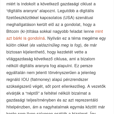
miért is indokolt a következő gazdasági ciklust a
“digitális aranyra” alapozni. Legutóbb a digitális
fizetőeszközökkel kapcsolatos (USA) szenátusi
meghallgatáson került elő az a gondolat, hogy a
Bitcoin (ki-)tiltása sokkal nagyobb feladat lenne
mint
azt bárki is gondolná
. Nyilván ez a téma megérne egy
külön cikket (
), de már
és valószínűleg meg is fog
biztosan kijelenthető, hogy kezdetét vette a
világgazdaság következő ciklusa, ami a bizalom
nélküli digitális aranyra fog alapulni. Ez persze
egyáltalán nem jelenti törvényszerűen a jelenleg
regnáló IOU (fiatmoney) alapú pénzrendszer
szükségszerű végét, sőt pont ellenkezőleg. A vezetők
elvárják a “néptől” a feltétel nélküli bizalmat a
gazdasági teljesítményben és az azt reprezentáló
hitelpénzben, ám a nagyhatalmak egymás között már
korán sem ilyen szívesen osztják a bizalmat. Így