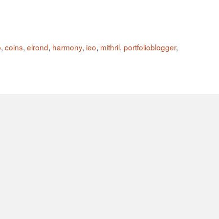
b
,
coins
,
elrond
,
harmony
,
ieo
,
mithril
,
portfolioblogger
,