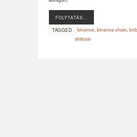
FOLYTATÁS…
binance
,
binance chain
,
bn
TAGGED
shitcoin