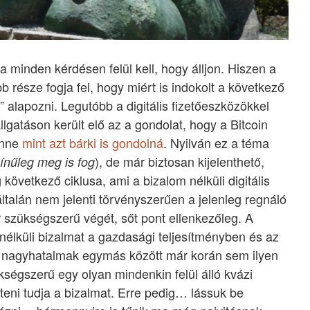
 minden kérdésen felül kell, hogy álljon. Hiszen a
 része fogja fel, hogy miért is indokolt a következő
a” alapozni. Legutóbb a digitális fizetőeszközökkel
gatáson került elő az a gondolat, hogy a Bitcoin
lenne
mint azt bárki is gondolná
. Nyilván ez a téma
), de már biztosan kijelenthető,
ínűleg meg is fog
következő ciklusa, ami a bizalom nélküli digitális
ltalán nem jelenti törvényszerűen a jelenleg regnáló
 szükségszerű végét, sőt pont ellenkezőleg. A
l nélküli bizalmat a gazdasági teljesítményben és az
a nagyhatalmak egymás között már korán sem ilyen
kségszerű egy olyan mindenkin felül álló kvázi
teni tudja a bizalmat. Erre pedig… lássuk be