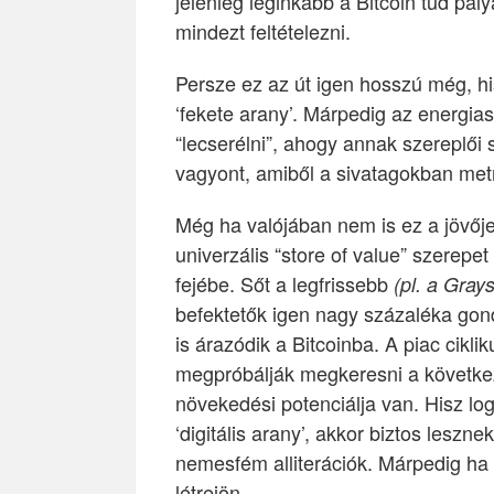
jelenleg leginkább a Bitcoin tud pá
mindezt feltételezni.
Persze ez az út igen hosszú még, h
‘fekete arany’. Márpedig az energi
“lecserélni”, ahogy annak szereplői
vagyont, amiből a sivatagokban met
Még ha valójában nem is ez a jövője 
univerzális “store of value” szerepe
fejébe. Sőt a legfrissebb
(pl. a Grays
befektetők igen nagy százaléka gon
is árazódik a Bitcoinba. A piac cikl
megpróbálják megkeresni a következ
növekedési potenciálja van. Hisz log
‘digitális arany’, akkor biztos leszne
nemesfém alliterációk. Márpedig ha 
létrejön.