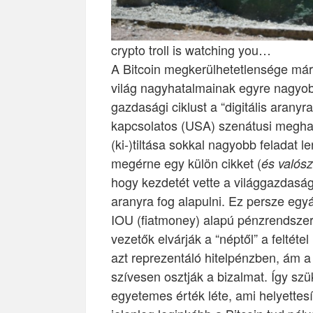
crypto troll is watching you…
A Bitcoin megkerülhetetlensége mára
világ nagyhatalmainak egyre nagyobb
gazdasági ciklust a “digitális aranyr
kapcsolatos (USA) szenátusi meghall
(ki-)tiltása sokkal nagyobb feladat 
megérne egy külön cikket (
és valósz
hogy kezdetét vette a világgazdaság 
aranyra fog alapulni. Ez persze egyá
IOU (fiatmoney) alapú pénzrendszer
vezetők elvárják a “néptől” a feltéte
azt reprezentáló hitelpénzben, ám 
szívesen osztják a bizalmat. Így szü
egyetemes érték léte, ami helyettesí