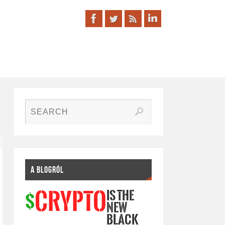
A BLOGRÓL
IS THE
CRYPTO
$
NEW
BLACK