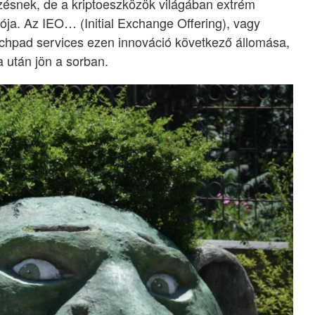
ésnek, de a kriptoeszközök világában extrém
ja. Az IEO… (Initial Exchange Offering), vagy
hpad services ezen innováció következő állomása,
 után jön a sorban.