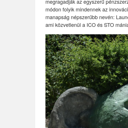
megragadják az egyszerű pénzszerz
módon folyik mindennek az innováció
manapság népszerűbb nevén: Launc
ami közvetlenül a ICO és STO mánia