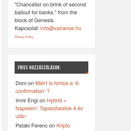
"Chancellor on brink of second
bailout for banks." from the
block of Genesis.
Kapcsolat:
info@variance.hu
Privacy Policy...
FRISS HOZZÁSZÓLÁSOK:
Dom
on
Miért is fontos a ‘6-
confirmation’ ?
Imre Engi
on
Hybrid +
Napelem: Tapasztalatok 4 év
után
Pataki Ferenc
on
Kripto