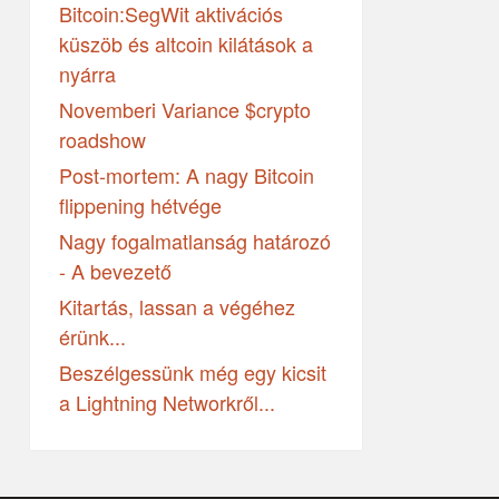
Bitcoin:SegWit aktivációs
küszöb és altcoin kilátások a
nyárra
Novemberi Variance $crypto
roadshow
Post-mortem: A nagy Bitcoin
flippening hétvége
Nagy fogalmatlanság határozó
- A bevezető
Kitartás, lassan a végéhez
érünk...
Beszélgessünk még egy kicsit
a Lightning Networkről...