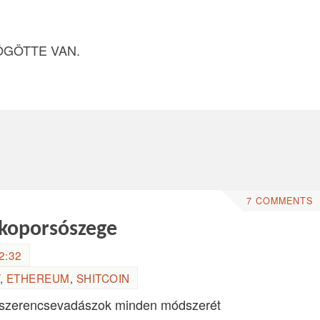
ÖGÖTTE VAN.
7 COMMENTS
b koporsószege
2:32
,
ETHEREUM
,
SHITCOIN
a szerencsevadászok minden módszerét