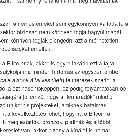
lyázni… bármennyire is tűnik ma még naivitásnak
iszen a nemesfémeket sem egykönnyen váltotta le a
aszektor biztosan nem könnyen fogja hagyni magát
 sem könnyen fogják elengedni azt a mérhetetlen
ropoliszokat emeltek.
a Bitcoinnak, akkor is egyre inkább ezt a fajta
t sulykolja ma minden hírforrás az egyszeri ember
) felmérések szerint a
cale alapok által készített
dolja ezt hasonlóképpen, ez pedig folyamatosan be
ikusságára jellemző, hogy a “lemaradók” mindig
ő unikornis projekteket, amiknek hatalmas
ikus következtetés lehet, hogy ha a Bitcoin a
k itt még ezüstök, bronzok, platinák és a többi
kereslet van, akkor bizony a kínálat is hamar