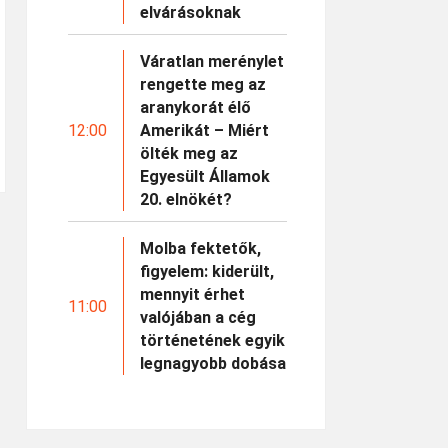
elvárásoknak
Váratlan merénylet
rengette meg az
aranykorát élő
12:00
Amerikát – Miért
ölték meg az
Egyesült Államok
20. elnökét?
Molba fektetők,
figyelem: kiderült,
mennyit érhet
11:00
valójában a cég
történetének egyik
legnagyobb dobása