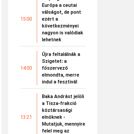
Európa a ceutai
válságot, de pont
15:00
ezért a
következményei
nagyon is valódiak
lehetnek
Újra feltalálnák a
Szigetet: a
14:00
főszervező
elmondta, merre
indul a fesztivál
Baka Andrást jelöli
a Tisza-frakció
köztársasági
13:21
elnöknek -
Mutatjuk, mennyire
felel meg az