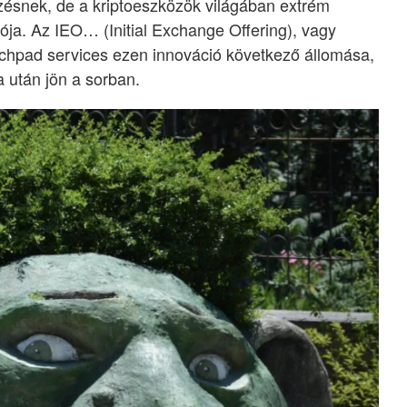
ésnek, de a kriptoeszközök világában extrém
ja. Az IEO… (Initial Exchange Offering), vagy
hpad services ezen innováció következő állomása,
 után jön a sorban.