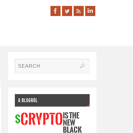
A BLOGRÓL
IS THE
CRYPTO
$
NEW
BLACK