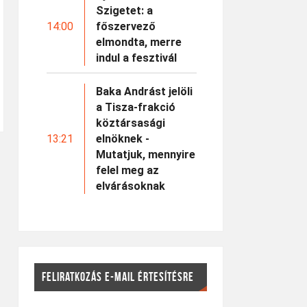
Szigetet: a
14:00
főszervező
elmondta, merre
indul a fesztivál
Baka Andrást jelöli
a Tisza-frakció
köztársasági
13:21
elnöknek -
Mutatjuk, mennyire
felel meg az
elvárásoknak
FELIRATKOZÁS E-MAIL ÉRTESÍTÉSRE