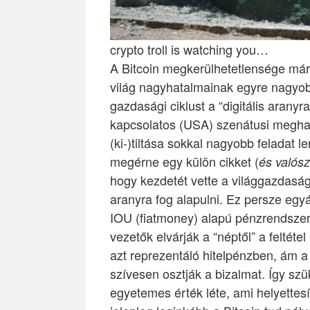
crypto troll is watching you…
A Bitcoin megkerülhetetlensége mára
világ nagyhatalmainak egyre nagyobb
gazdasági ciklust a “digitális aranyr
kapcsolatos (USA) szenátusi meghall
(ki-)tiltása sokkal nagyobb feladat 
megérne egy külön cikket (
és valósz
hogy kezdetét vette a világgazdaság 
aranyra fog alapulni. Ez persze egyá
IOU (fiatmoney) alapú pénzrendszer
vezetők elvárják a “néptől” a feltéte
azt reprezentáló hitelpénzben, ám 
szívesen osztják a bizalmat. Így szü
egyetemes érték léte, ami helyettesí