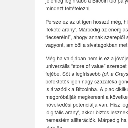
jelenleg leginkább a Bitcoin tud pá
mindezt feltételezni.
Persze ez az út igen hosszú még, h
‘fekete arany’. Márpedig az energi
“lecserélni”, ahogy annak szereplői
vagyont, amiből a sivatagokban met
Még ha valójában nem is ez a jövője 
univerzális “store of value” szerepe
fejébe. Sőt a legfrissebb
(pl. a Grays
befektetők igen nagy százaléka gon
is árazódik a Bitcoinba. A piac cikl
megpróbálják megkeresni a következ
növekedési potenciálja van. Hisz log
‘digitális arany’, akkor biztos leszne
nemesfém alliterációk. Márpedig ha 
létrejön.