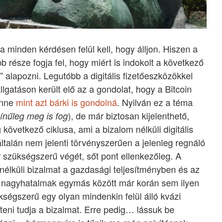
 minden kérdésen felül kell, hogy álljon. Hiszen a
 része fogja fel, hogy miért is indokolt a következő
a” alapozni. Legutóbb a digitális fizetőeszközökkel
gatáson került elő az a gondolat, hogy a Bitcoin
lenne
mint azt bárki is gondolná
. Nyilván ez a téma
), de már biztosan kijelenthető,
ínűleg meg is fog
következő ciklusa, ami a bizalom nélküli digitális
ltalán nem jelenti törvényszerűen a jelenleg regnáló
 szükségszerű végét, sőt pont ellenkezőleg. A
l nélküli bizalmat a gazdasági teljesítményben és az
a nagyhatalmak egymás között már korán sem ilyen
kségszerű egy olyan mindenkin felül álló kvázi
teni tudja a bizalmat. Erre pedig… lássuk be