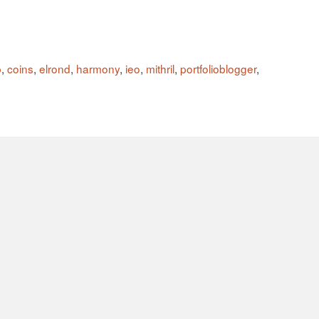
b
,
coins
,
elrond
,
harmony
,
ieo
,
mithril
,
portfolioblogger
,