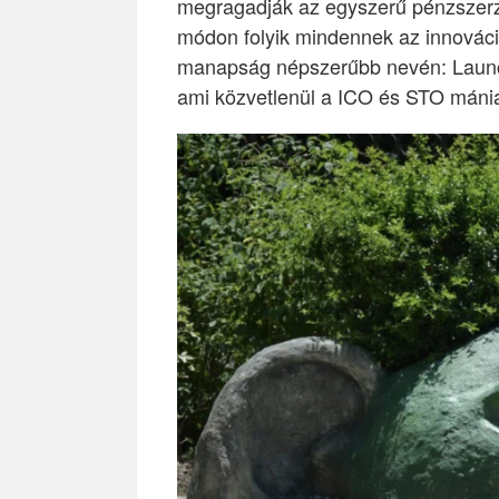
megragadják az egyszerű pénzszerz
módon folyik mindennek az innováció
manapság népszerűbb nevén: Launc
ami közvetlenül a ICO és STO mánia