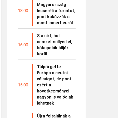
Magyarország
18:00
lecseréli a forintot,
pont kukázzák a
most ismert eurót
S a sírt, hol
nemzet süllyed el,
16:00
hőkupolák állják
körül
Túlpörgette
Európa a ceutai
válságot, de pont
15:00
ezért a
következményei
nagyon is valódiak
lehetnek
Újra feltalálnák a