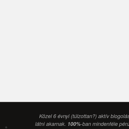
Közel 6 évnyi (túlzottan?) aktív blogolá
látni akarnak.
100%
-ban mindenféle pénz