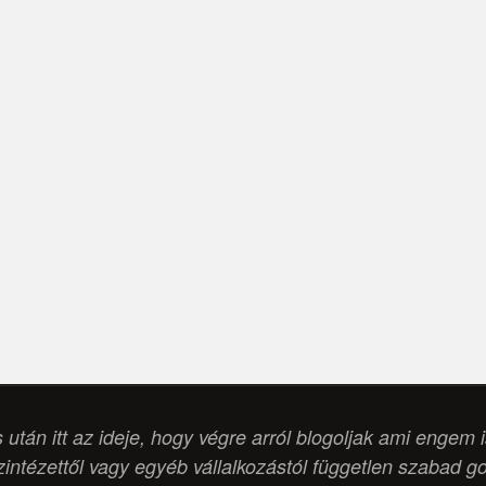
s után itt az ideje, hogy végre arról blogoljak ami engem 
intézettől vagy egyéb vállalkozástól független szabad g