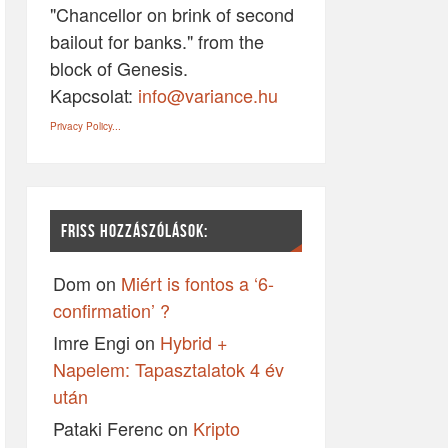
"Chancellor on brink of second
bailout for banks." from the
block of Genesis.
Kapcsolat:
info@variance.hu
Privacy Policy...
FRISS HOZZÁSZÓLÁSOK:
Dom
on
Miért is fontos a ‘6-
confirmation’ ?
Imre Engi
on
Hybrid +
Napelem: Tapasztalatok 4 év
után
Pataki Ferenc
on
Kripto