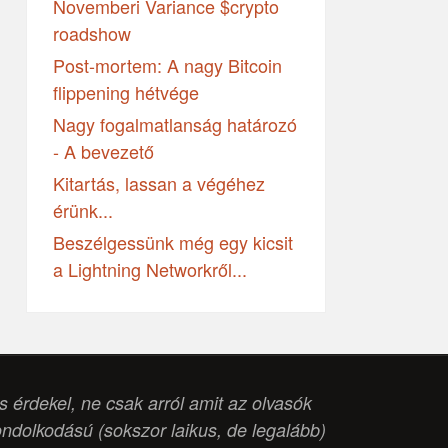
Novemberi Variance $crypto
roadshow
Post-mortem: A nagy Bitcoin
flippening hétvége
Nagy fogalmatlanság határozó
- A bevezető
Kitartás, lassan a végéhez
érünk...
Beszélgessünk még egy kicsit
a Lightning Networkről...
is érdekel, ne csak arról amit az olvasók
ondolkodású (
sokszor laikus, de legalább
)