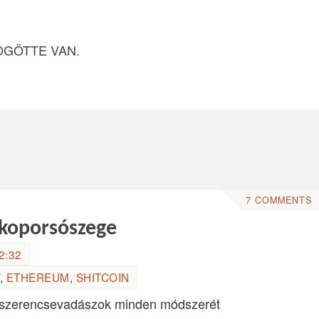
ÖGÖTTE VAN.
7 COMMENTS
b koporsószege
2:32
,
ETHEREUM
,
SHITCOIN
a szerencsevadászok minden módszerét