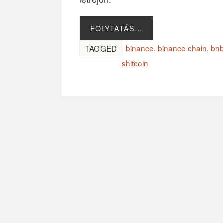
FOLYTATÁS…
binance
,
binance chain
,
bn
TAGGED
shitcoin