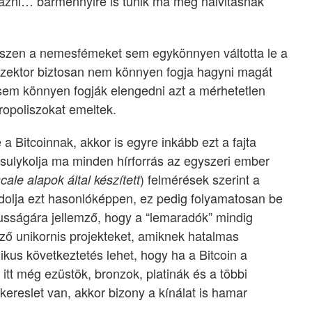
lyázni… bármennyire is tűnik ma még naivitásnak
iszen a nemesfémeket sem egykönnyen váltotta le a
aszektor biztosan nem könnyen fogja hagyni magát
 sem könnyen fogják elengedni azt a mérhetetlen
ropoliszokat emeltek.
a Bitcoinnak, akkor is egyre inkább ezt a fajta
t sulykolja ma minden hírforrás az egyszeri ember
) felmérések szerint a
cale alapok által készített
dolja ezt hasonlóképpen, ez pedig folyamatosan be
ikusságára jellemző, hogy a “lemaradók” mindig
ő unikornis projekteket, amiknek hatalmas
ikus következtetés lehet, hogy ha a Bitcoin a
k itt még ezüstök, bronzok, platinák és a többi
kereslet van, akkor bizony a kínálat is hamar