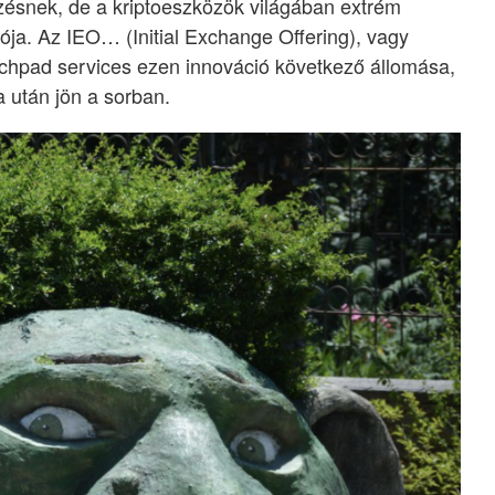
ésnek, de a kriptoeszközök világában extrém
ja. Az IEO… (Initial Exchange Offering), vagy
hpad services ezen innováció következő állomása,
 után jön a sorban.