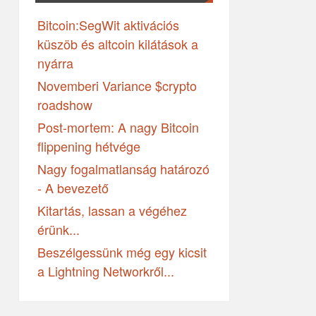
Bitcoin:SegWit aktivációs
küszöb és altcoin kilátások a
nyárra
Novemberi Variance $crypto
roadshow
Post-mortem: A nagy Bitcoin
flippening hétvége
Nagy fogalmatlanság határozó
- A bevezető
Kitartás, lassan a végéhez
érünk...
Beszélgessünk még egy kicsit
a Lightning Networkről...