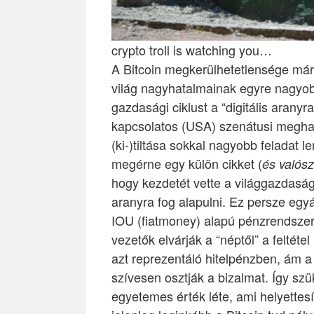
crypto troll is watching you…
A Bitcoin megkerülhetetlensége mára
világ nagyhatalmainak egyre nagyobb
gazdasági ciklust a “digitális aranyr
kapcsolatos (USA) szenátusi meghall
(ki-)tiltása sokkal nagyobb feladat 
megérne egy külön cikket (
és valósz
hogy kezdetét vette a világgazdaság 
aranyra fog alapulni. Ez persze egyá
IOU (fiatmoney) alapú pénzrendszer
vezetők elvárják a “néptől” a feltéte
azt reprezentáló hitelpénzben, ám 
szívesen osztják a bizalmat. Így szü
egyetemes érték léte, ami helyettesí