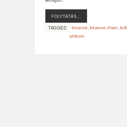
FOLYTATÁS…
binance
,
binance chain
,
bn
TAGGED
shitcoin