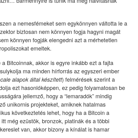
lyázni… bármennyire is tűnik ma még naivitásnak
iszen a nemesfémeket sem egykönnyen váltotta le a
aszektor biztosan nem könnyen fogja hagyni magát
 sem könnyen fogják elengedni azt a mérhetetlen
ropoliszokat emeltek.
a Bitcoinnak, akkor is egyre inkább ezt a fajta
t sulykolja ma minden hírforrás az egyszeri ember
) felmérések szerint a
cale alapok által készített
dolja ezt hasonlóképpen, ez pedig folyamatosan be
ikusságára jellemző, hogy a “lemaradók” mindig
ő unikornis projekteket, amiknek hatalmas
ikus következtetés lehet, hogy ha a Bitcoin a
k itt még ezüstök, bronzok, platinák és a többi
kereslet van, akkor bizony a kínálat is hamar