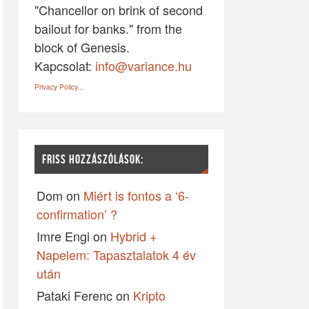
"Chancellor on brink of second
bailout for banks." from the
block of Genesis.
Kapcsolat:
info@variance.hu
Privacy Policy...
FRISS HOZZÁSZÓLÁSOK:
Dom
on
Miért is fontos a ‘6-
confirmation’ ?
Imre Engi
on
Hybrid +
Napelem: Tapasztalatok 4 év
után
Pataki Ferenc
on
Kripto