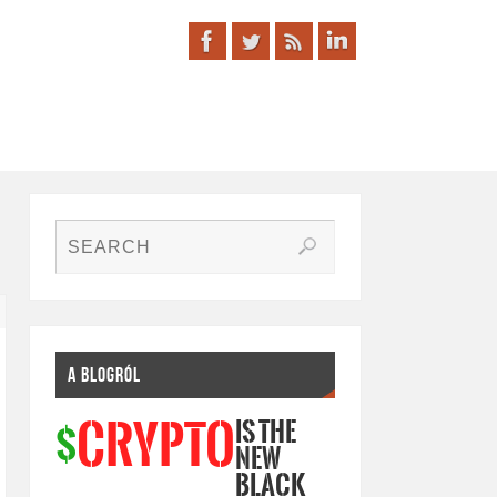
A BLOGRÓL
IS THE
CRYPTO
$
NEW
BLACK