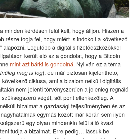
 minden kérdésen felül kell, hogy álljon. Hiszen a
 része fogja fel, hogy miért is indokolt a következő
a” alapozni. Legutóbb a digitális fizetőeszközökkel
gatáson került elő az a gondolat, hogy a Bitcoin
lenne
mint azt bárki is gondolná
. Nyilván ez a téma
), de már biztosan kijelenthető,
ínűleg meg is fog
következő ciklusa, ami a bizalom nélküli digitális
ltalán nem jelenti törvényszerűen a jelenleg regnáló
 szükségszerű végét, sőt pont ellenkezőleg. A
l nélküli bizalmat a gazdasági teljesítményben és az
a nagyhatalmak egymás között már korán sem ilyen
kségszerű egy olyan mindenkin felül álló kvázi
teni tudja a bizalmat. Erre pedig… lássuk be