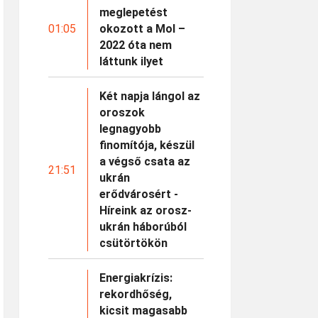
meglepetést
01:05
okozott a Mol –
2022 óta nem
láttunk ilyet
Két napja lángol az
oroszok
legnagyobb
finomítója, készül
a végső csata az
21:51
ukrán
erődvárosért -
Híreink az orosz-
ukrán háborúból
csütörtökön
Energiakrízis:
rekordhőség,
kicsit magasabb