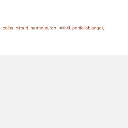
b
,
coins
,
elrond
,
harmony
,
ieo
,
mithril
,
portfolioblogger
,