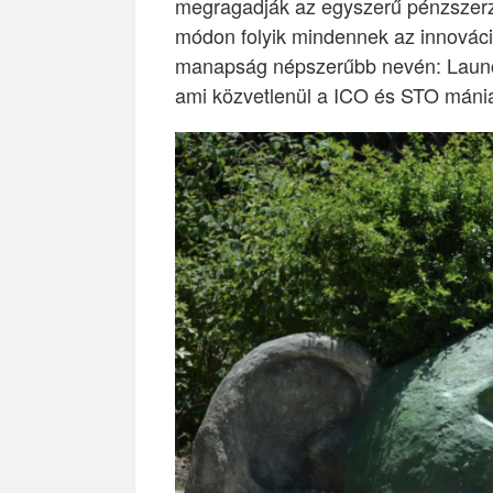
megragadják az egyszerű pénzszerz
módon folyik mindennek az innováció
manapság népszerűbb nevén: Launc
ami közvetlenül a ICO és STO mánia