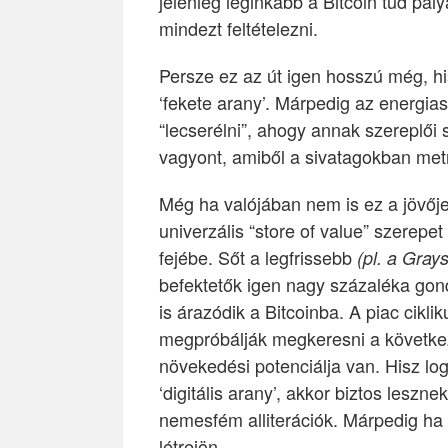
jelenleg leginkább a Bitcoin tud pá
mindezt feltételezni.
Persze ez az út igen hosszú még, h
‘fekete arany’. Márpedig az energi
“lecserélni”, ahogy annak szereplői
vagyont, amiből a sivatagokban met
Még ha valójában nem is ez a jövője 
univerzális “store of value” szerepe
fejébe. Sőt a legfrissebb
(pl. a Grays
befektetők igen nagy százaléka gon
is árazódik a Bitcoinba. A piac cikl
megpróbálják megkeresni a következ
növekedési potenciálja van. Hisz log
‘digitális arany’, akkor biztos leszne
nemesfém alliterációk. Márpedig ha 
létrejön.