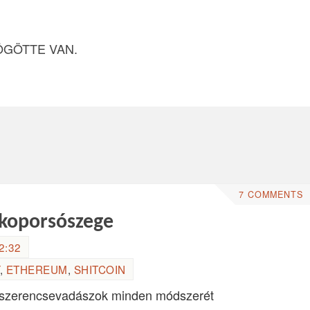
ÖGÖTTE VAN.
7 COMMENTS
b koporsószege
2:32
,
ETHEREUM
,
SHITCOIN
a szerencsevadászok minden módszerét