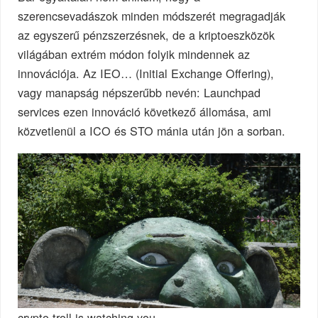
szerencsevadászok minden módszerét megragadják
az egyszerű pénzszerzésnek, de a kriptoeszközök
világában extrém módon folyik mindennek az
innovációja. Az IEO… (Initial Exchange Offering),
vagy manapság népszerűbb nevén: Launchpad
services ezen innováció következő állomása, ami
közvetlenül a ICO és STO mánia után jön a sorban.
crypto troll is watching you…