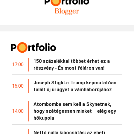
150 százalékkal többet érhet ez a
17:00
részvény - És most féláron van!
Joseph Stiglitz: Trump képmutatóan
16:00
talált új ürügyet a vámháborújához
Atombomba sem kell a Skynetnek,
14:00
hogy szétégessen minket – elég egy
hőkupola
Nettó nulla kibocsátás: az eheti