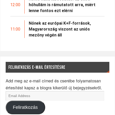
12:00
hőhullám is rámutatott arra, miért
lenne fontos ezt elérni
Nőnek az európai K+F-források,
11:00
Magyarország viszont az uniós
mezőny végén áll
FELIRATKOZÁS E-MAIL ÉRTESÍTÉSRE
Add meg az e-mail címed és cserébe folyamatosan
értesítést kapsz a blogra kikerülő új bejegyzésekről.
Feliratkozás