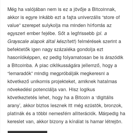
Még ha valójában nem is ez a jövője a Bitcoinnak,
akkor is egyre inkább ezt a fajta univerzális “store of
value” szerepet sulykolja ma minden hírforrás az
egyszeri ember fejébe. Sőt a legfrissebb
(pl. a
) felmérések szerint a
Grayscale alapok által készített
befektetők igen nagy százaléka gondolja ezt
hasonlóképpen, ez pedig folyamatosan be is árazódik
a Bitcoinba. A piac ciklikusságára jellemző, hogy a
“lemaradók” mindig megpróbálják megkeresni a
következő unikornis projekteket, amiknek hatalmas
növekedési potenciálja van. Hisz logikus
következtetés lehet, hogy ha a Bitcoin a ‘digitális
arany’, akkor biztos lesznek itt még ezüstök, bronzok,
platinák és a többi nemesfém alliterációk. Márpedig ha
kereslet van, akkor bizony a kínálat is hamar létrejön.