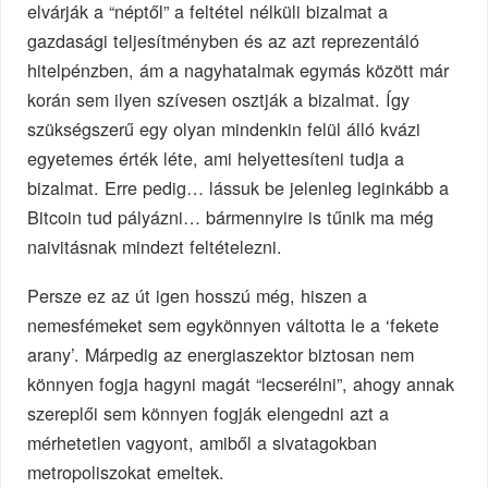
elvárják a “néptől” a feltétel nélküli bizalmat a
gazdasági teljesítményben és az azt reprezentáló
hitelpénzben, ám a nagyhatalmak egymás között már
korán sem ilyen szívesen osztják a bizalmat. Így
szükségszerű egy olyan mindenkin felül álló kvázi
egyetemes érték léte, ami helyettesíteni tudja a
bizalmat. Erre pedig… lássuk be jelenleg leginkább a
Bitcoin tud pályázni… bármennyire is tűnik ma még
naivitásnak mindezt feltételezni.
Persze ez az út igen hosszú még, hiszen a
nemesfémeket sem egykönnyen váltotta le a ‘fekete
arany’. Márpedig az energiaszektor biztosan nem
könnyen fogja hagyni magát “lecserélni”, ahogy annak
szereplői sem könnyen fogják elengedni azt a
mérhetetlen vagyont, amiből a sivatagokban
metropoliszokat emeltek.