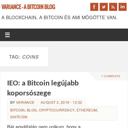
VARIANCE - A BITCOIN BLOG
A BLOCKCHAIN, A BITCOIN ÉS AMI MÖGÖTTE VAN.
TAG:
COINS
7 COMMENTS
IEO: a Bitcoin legújabb
koporsószege
BY
VARIANCE
AUGUST 3, 2019 - 12:32
BITCOIN
,
BLOG
,
CRYPTOCURRENCY
,
ETHEREUM
,
SHITCOIN
Bár egyáltalán nem unikum, hogy a