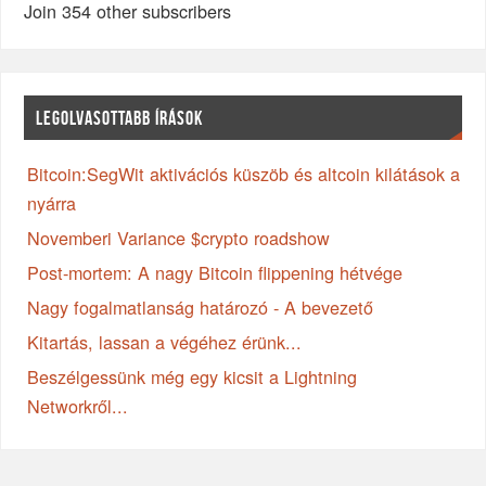
Join 354 other subscribers
LEGOLVASOTTABB ÍRÁSOK
Bitcoin:SegWit aktivációs küszöb és altcoin kilátások a
nyárra
Novemberi Variance $crypto roadshow
Post-mortem: A nagy Bitcoin flippening hétvége
Nagy fogalmatlanság határozó - A bevezető
Kitartás, lassan a végéhez érünk...
Beszélgessünk még egy kicsit a Lightning
Networkről...