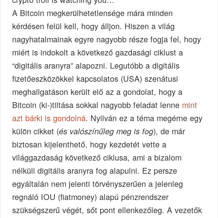
A Bitcoin megkerülhetetlensége mára minden
kérdésen felül kell, hogy álljon. Hiszen a világ
nagyhatalmainak egyre nagyobb része fogja fel, hogy
miért is indokolt a következő gazdasági ciklust a
“digitális aranyra” alapozni. Legutóbb a digitális
fizetőeszközökkel kapcsolatos (USA) szenátusi
meghallgatáson került elő az a gondolat, hogy a
Bitcoin (ki-)tiltása sokkal nagyobb feladat lenne
mint
azt bárki is gondolná
. Nyilván ez a téma megérne egy
külön cikket (
), de már
és valószínűleg meg is fog
biztosan kijelenthető, hogy kezdetét vette a
világgazdaság következő ciklusa, ami a bizalom
nélküli digitális aranyra fog alapulni. Ez persze
egyáltalán nem jelenti törvényszerűen a jelenleg
regnáló IOU (fiatmoney) alapú pénzrendszer
szükségszerű végét, sőt pont ellenkezőleg. A vezetők