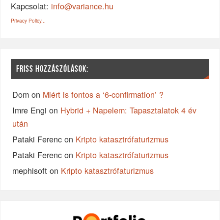
Kapcsolat:
info@variance.hu
Privacy Policy...
FRISS HOZZÁSZÓLÁSOK:
Dom
on
Miért is fontos a ‘6-confirmation’ ?
Imre Engi
on
Hybrid + Napelem: Tapasztalatok 4 év
után
Pataki Ferenc
on
Kripto katasztrófaturizmus
Pataki Ferenc
on
Kripto katasztrófaturizmus
mephisoft
on
Kripto katasztrófaturizmus