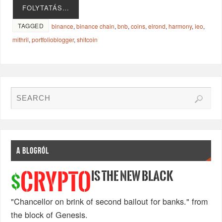
FOLYTATÁS…
TAGGED
binance
,
binance chain
,
bnb
,
coins
,
elrond
,
harmony
,
ieo
,
mithril
,
portfolioblogger
,
shitcoin
A BLOGRÓL
IS THE NEW BLACK
CRYPTO
$
"Chancellor on brink of second bailout for banks." from
the block of Genesis.