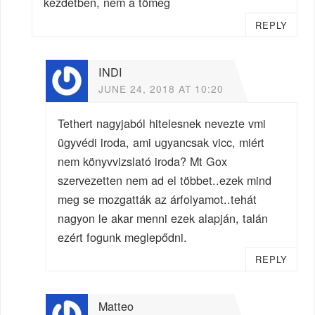
kezdetben, nem a tömeg
REPLY
INDI
JUNE 24, 2018 AT 10:20
Tethert nagyjaból hitelesnek nevezte vmi
ügyvédi iroda, ami ugyancsak vicc, miért
nem könyvvizslató iroda? Mt Gox
szervezetten nem ad el többet..ezek mind
meg se mozgatták az árfolyamot..tehát
nagyon le akar menni ezek alapján, talán
ezért fogunk meglepődni.
REPLY
Matteo