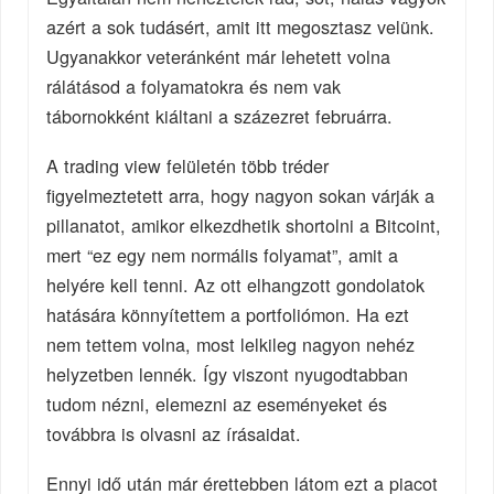
azért a sok tudásért, amit itt megosztasz velünk.
Ugyanakkor veteránként már lehetett volna
rálátásod a folyamatokra és nem vak
tábornokként kiáltani a százezret februárra.
A trading view felületén több tréder
figyelmeztetett arra, hogy nagyon sokan várják a
pillanatot, amikor elkezdhetik shortolni a Bitcoint,
mert “ez egy nem normális folyamat”, amit a
helyére kell tenni. Az ott elhangzott gondolatok
hatására könnyítettem a portfoliómon. Ha ezt
nem tettem volna, most lelkileg nagyon nehéz
helyzetben lennék. Így viszont nyugodtabban
tudom nézni, elemezni az eseményeket és
továbbra is olvasni az írásaidat.
Ennyi idő után már érettebben látom ezt a piacot