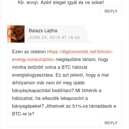
Kb. ennyi. Azért eleget igyál és ne sokat!
REPLY
Balazs Lajtha
JUNE 24, 2018 AT 18:44
Ezen az oldalon
https://digiconomist.net/bitcoin-
energy-consumption
meglepődve láttam, hogy
mintha tetőzött volna a BTC hálózat
energiafogyasztása. Ez azt jelenti, hogy a mai
árfolyamon már nem éri meg újabb
bányászkapacitást beállítani? Mi történik a
hálózattal, ha elkezdik lekapcsolni a
bányagépeket? Jöhetnek az 51%-os támadások a
BTC-re is?
REPLY