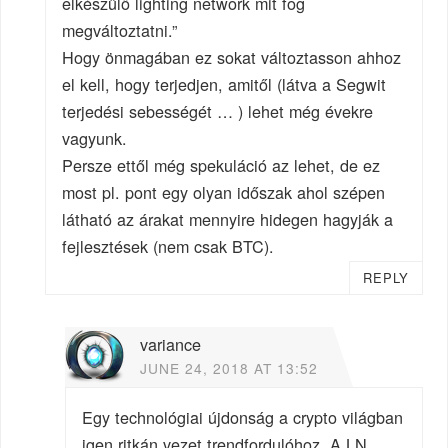
elkészülő lighting network mit fog
megváltoztatni.”
Hogy önmagában ez sokat változtasson ahhoz
el kell, hogy terjedjen, amitől (látva a Segwit
terjedési sebességét … ) lehet még évekre
vagyunk.
Persze ettől még spekuláció az lehet, de ez
most pl. pont egy olyan időszak ahol szépen
látható az árakat mennyire hidegen hagyják a
fejlesztések (nem csak BTC).
REPLY
variance
JUNE 24, 2018 AT 13:52
Egy technológiai újdonság a crypto világban
igen ritkán vezet trendfordulóhoz. A LN