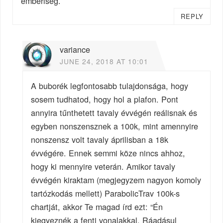
emberiség.
REPLY
variance
JUNE 24, 2018 AT 10:01
A buborék legfontosabb tulajdonsága, hogy
sosem tudhatod, hogy hol a plafon. Pont
annyira tűnthetett tavaly évvégén reálisnak és
egyben nonszensznek a 100k, mint amennyire
nonszensz volt tavaly áprilisban a 18k
évvégére. Ennek semmi köze nincs ahhoz,
hogy ki mennyire veterán. Amikor tavaly
évvégén kiraktam (megjegyzem nagyon komoly
tartózkodás mellett) ParabolicTrav 100k-s
chartját, akkor Te magad írd ezt: “Én
kiegyeznék a fenti vonalakkal. Ráadásul