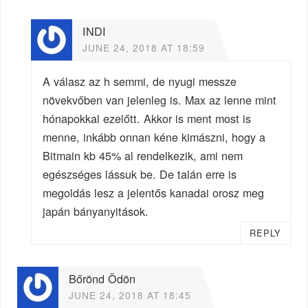
INDI
JUNE 24, 2018 AT 18:59
A válasz az h semmi, de nyugi messze
növekvőben van jelenleg is. Max az lenne mint
hónapokkal ezelőtt. Akkor is ment most is
menne, inkább onnan kéne kimászni, hogy a
Bitmain kb 45% al rendelkezik, ami nem
egészséges lássuk be. De talán erre is
megoldás lesz a jelentős kanadai orosz meg
japán bányanyitások.
REPLY
Bőrönd Ödön
JUNE 24, 2018 AT 18:45