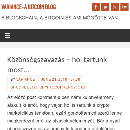
VARIANCE - A BITCOIN BLOG
A BLOCKCHAIN, A BITCOIN ÉS AMI MÖGÖTTE VAN.
Közönségszavazás – hol tartunk
most…
BY
VARIANCE
JUNE 24, 2018 - 07:58
BITCOIN
,
BLOG
,
CRYPTOCURRENCY
,
OTC
Az előző post kommentjeiben némi különvélemény
alakult ki arról, hogy vajon hol is tartunk a crypto
marketciklus témában, ezért gondoltam célszerű lenne
megkérdezni erről az olvasók véleményét. Bár a nyári
uborkaszezon és az amúgy is lappangó érdeklődés