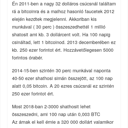
Én 2011-ben a nagy 32 dolláros csúcsnál találtam
rá a bitcoinra és a maihoz hasonló faucetek 2012
elején kezdtek megjelenni. Akkoriban kis
munkával ( 30 perc ) összeszedhettél 1 millió
shatosit ami kb. 3 dollárcent volt. Ha 100 napig
csináltad, lett 1 bitcoinod. 2013 decemberében ez
kb. 250 ezer forintot ért. Hozzávetőlegesen 5000
forintos órabér.
2014-15-ben szintén 30 perc munkával naponta
40-50 ezer shathosi simán összejött, az 100 nap
alatt 0,05 bitcoin. A 20 ezres csúcsnál ez szintén
250 ezer forintot ért.
Most 2018-ban 2-3000 shathosit lehet
összeszedni, ami 100 nap után 0,003 BTC
Az árnak el kell érnie a 320 000 dollárt valamikor