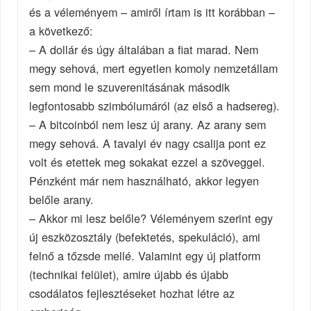
és a véleményem – amiről írtam is itt korábban –
a következő:
– A dollár és úgy általában a fiat marad. Nem
megy sehová, mert egyetlen komoly nemzetállam
sem mond le szuverenitásának második
legfontosabb szimbólumáról (az első a hadsereg).
– A bitcoinból nem lesz új arany. Az arany sem
megy sehová. A tavalyi év nagy csalija pont ez
volt és etettek meg sokakat ezzel a szöveggel.
Pénzként már nem használható, akkor legyen
belőle arany.
– Akkor mi lesz belőle? Véleményem szerint egy
új eszközosztály (befektetés, spekuláció), ami
felnő a tőzsde mellé. Valamint egy új platform
(technikai felület), amire újabb és újabb
csodálatos fejlesztéseket hozhat létre az