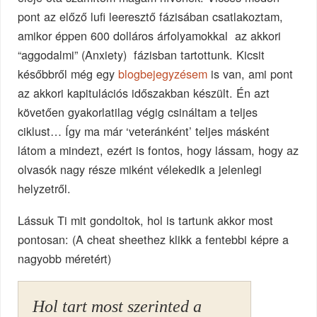
pont az előző lufi leeresztő fázisában csatlakoztam,
amikor éppen 600 dolláros árfolyamokkal az akkori
“aggodalmi” (Anxiety) fázisban tartottunk. Kicsit
későbbről még egy
blogbejegyzésem
is van, ami pont
az akkori kapitulációs időszakban készült. Én azt
követően gyakorlatilag végig csináltam a teljes
ciklust… Így ma már ‘veteránként’ teljes másként
látom a mindezt, ezért is fontos, hogy lássam, hogy az
olvasók nagy része miként vélekedik a jelenlegi
helyzetről.
Lássuk Ti mit gondoltok, hol is tartunk akkor most
pontosan: (A cheat sheethez klikk a fentebbi képre a
nagyobb méretért)
Hol tart most szerinted a