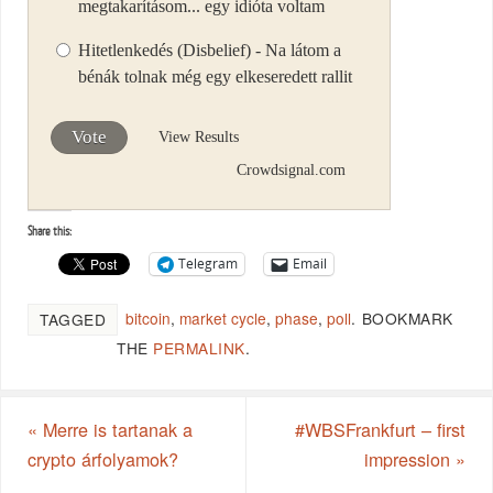
megtakarításom... egy idióta voltam
Hitetlenkedés (Disbelief) - Na látom a
bénák tolnak még egy elkeseredett rallit
Vote
View Results
Crowdsignal.com
Share this:
Telegram
Email
bitcoin
,
market cycle
,
phase
,
poll
.
BOOKMARK
TAGGED
THE
PERMALINK
.
«
Merre is tartanak a
#WBSFrankfurt – first
crypto árfolyamok?
impression
»