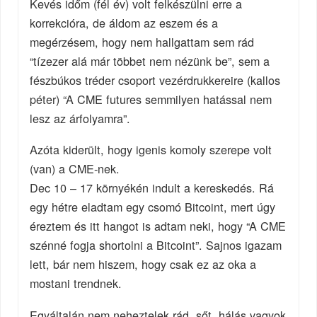
Kevés időm (fél év) volt felkészülni erre a
korrekcióra, de áldom az eszem és a
megérzésem, hogy nem hallgattam sem rád
“tízezer alá már többet nem nézünk be”, sem a
fészbúkos tréder csoport vezérdrukkereire (kallos
péter) “A CME futures semmilyen hatással nem
lesz az árfolyamra”.
Azóta kiderült, hogy igenis komoly szerepe volt
(van) a CME-nek.
Dec 10 – 17 környékén indult a kereskedés. Rá
egy hétre eladtam egy csomó Bitcoint, mert úgy
éreztem és itt hangot is adtam neki, hogy “A CME
szénné fogja shortolni a Bitcoint”. Sajnos igazam
lett, bár nem hiszem, hogy csak ez az oka a
mostani trendnek.
Egyáltalán nem neheztelek rád, sőt, hálás vagyok