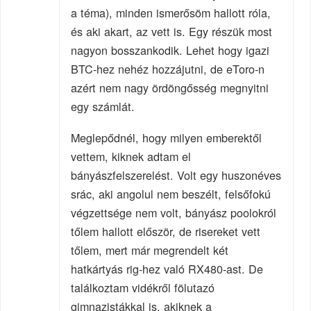
a téma), minden ismerősöm hallott róla,
és aki akart, az vett is. Egy részük most
nagyon bosszankodik. Lehet hogy igazi
BTC-hez nehéz hozzájutni, de eToro-n
azért nem nagy ördöngősség megnyitni
egy számlát.
Meglepődnél, hogy milyen emberektől
vettem, kiknek adtam el
bányászfelszerelést. Volt egy huszonéves
srác, aki angolul nem beszélt, felsőfokú
végzettsége nem volt, bányász poolokról
tőlem hallott először, de risereket vett
tőlem, mert már megrendelt két
hatkártyás rig-hez való RX480-ast. De
találkoztam vidékről fölutazó
gimnazistákkal is, akiknek a