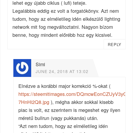
lehet egy újabb ciklus ( lufi) teteje.
Legalábbis eddig ez volt a forgatókönyv. Azt nem
tudom, hogy az elméletileg idén elkészülő lighting
network mit fog megváltoztatni. Nagyon bízom
benne, hogy mindent előrébb hoz egy kicsivel.
REPLY
Simi
JUNE 24, 2018 AT 13:02
Elnézve a korábbi major korrekció %-okat (
https://steemitimages.com/DQmcwEonCZUyV3yG
7HnHi2Q8.jpg
), mégha akkor sokkal kisebb
piac is volt, ez szerintem is megeshet egy ilyen
méretű bullrun (vagy pukkanás) után.
“Azt nem tudom, hogy az elméletileg idén