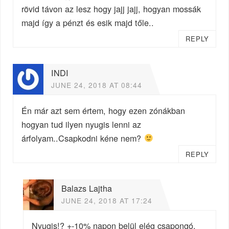
rövid távon az lesz hogy jajj jajj, hogyan mossák
majd így a pénzt és esik majd tőle..
REPLY
INDI
JUNE 24, 2018 AT 08:44
Én már azt sem értem, hogy ezen zónákban
hogyan tud ilyen nyugis lenni az
árfolyam..Csapkodni kéne nem?
REPLY
Balazs Lajtha
JUNE 24, 2018 AT 17:24
Nyugis!? +-10% napon belül elég csapongó,