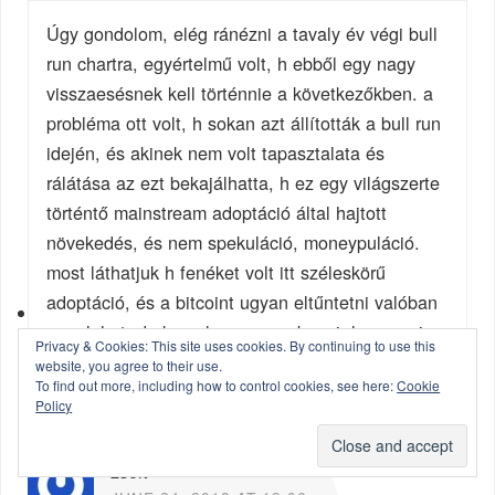
Úgy gondolom, elég ránézni a tavaly év végi bull
run chartra, egyértelmű volt, h ebből egy nagy
visszaesésnek kell történnie a következőkben. a
probléma ott volt, h sokan azt állították a bull run
idején, és akinek nem volt tapasztalata és
rálátása az ezt bekajálhatta, h ez egy világszerte
történtő mainstream adoptáció által hajtott
növekedés, és nem spekuláció, moneypuláció.
most láthatjuk h fenéket volt itt széleskörű
adoptáció, és a bitcoint ugyan eltűntetni valóban
nem lehet, de komolyan megsebezni, lenyomni az
Privacy & Cookies: This site uses cookies. By continuing to use this
árakat azt nagyon is.
website, you agree to their use.
To find out more, including how to control cookies, see here:
Cookie
REPLY
Policy
zsolt