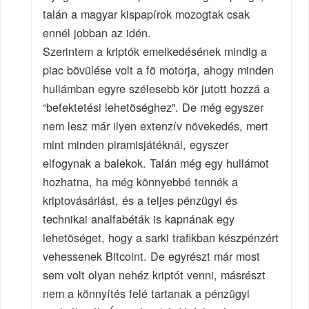
talán a magyar kispapírok mozogtak csak
ennél jobban az idén.
Szerintem a kriptók emelkedésének mindig a
piac bõvülése volt a fõ motorja, ahogy minden
hullámban egyre szélesebb kör jutott hozzá a
“befektetési lehetõséghez”. De még egyszer
nem lesz már ilyen extenzív növekedés, mert
mint minden piramisjátéknál, egyszer
elfogynak a balekok. Talán még egy hullámot
hozhatna, ha még könnyebbé tennék a
kriptovásárlást, és a teljes pénzügyi és
technikai analfabéták is kapnának egy
lehetõséget, hogy a sarki trafikban készpénzért
vehessenek Bitcoint. De egyrészt már most
sem volt olyan nehéz kriptót venni, másrészt
nem a könnyítés felé tartanak a pénzügyi