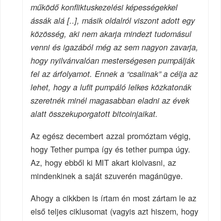
működő konfliktuskezelési képességekkel
ássák alá [..], másik oldalról viszont adott egy
közösség, aki nem akarja mindezt tudomásul
venni és igazából még az sem nagyon zavarja,
hogy nyilvánvalóan mesterségesen pumpálják
fel az árfolyamot. Ennek a “csalinak” a célja az
lehet, hogy a lufit pumpáló lelkes közkatonák
szeretnék minél magasabban eladni az évek
alatt összekuporgatott bitcoinjaikat.
Az egész decembert azzal promóztam végig,
hogy Tether pumpa így és tether pumpa úgy.
Az, hogy ebből ki MIT akart kiolvasni, az
mindenkinek a saját szuverén magánügye.
Ahogy a cikkben is írtam én most zártam le az
első teljes ciklusomat (vagyis azt hiszem, hogy