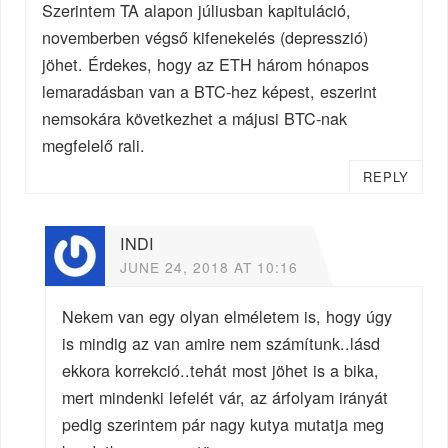
Szerintem TA alapon júliusban kapituláció,
novemberben végső kifenekelés (depresszió)
jöhet. Érdekes, hogy az ETH három hónapos
lemaradásban van a BTC-hez képest, eszerint
nemsokára következhet a májusi BTC-nak
megfelelő rali.
REPLY
INDI
JUNE 24, 2018 AT 10:16
Nekem van egy olyan elméletem is, hogy úgy
is mindig az van amire nem számítunk..lásd
ekkora korrekció..tehát most jöhet is a bika,
mert mindenki lefelét vár, az árfolyam irányát
pedig szerintem pár nagy kutya mutatja meg