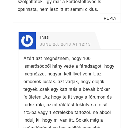
szolgáltatók. Így már a kérdésfeltevés is
optimista, nem lesz itt itt semmi ciklus.
REPLY
INDI
JUNE 26, 2018 AT 12:13
Azért azt megnézném, hogy 100
ismerősödből hány vette a fáradságot, hogy
megnézze, hogyan kell ilyet venni..az
emberek lusták..azt várják, hogy eléjük
tegyék..csak egy kattintás a bevált bróker
felületen..Az hogy te itt vagy a fórumon és
tudsz róla, azzal rálátást tekintve a felső
1%-ba vagy 1 ezrelékbe tartozol..ne abból
indulj ki, hogy mi van itt..Sokak még a
számítógépet se használják nagyobb