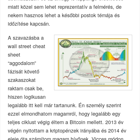
miatt közel sem lehet reprezentatív a felmérés, de
nekem hasznos lehet a későbbi postok témája és
időzítése kapcsán.
A szavazásba a
wall street cheat
sheet
“aggodalom”
fázisát követő
szakaszokat
raktam csak be,
hiszen logikusan
legalább itt kell már tartanunk. Én személy szerint
ezzel elmondhatom magamról, hogy legalább egy
teljes ciklust végig éltem a Bitcoin mellett. 2013 év
végén nyitottam a kriptopénzek irányába és 2014 év
eleje óta számítom magam hívőnek. Vicces módon