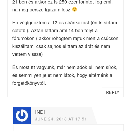
21 ben és akkor ez is 250 ezer forintot fog érni,
na meg persze igazam lesz
Én végignéztem a 12-es siránkozást (én is sírtam
cefetül). Aztán láttam ami 14-ben folyt a
fórumokon ( akkor röhögtem rajtuk mert a csúcson
kiszálltam, csak sajnos elittam az árát és nem
vettem vissza)
És most itt vagyunk, már nem adok el, nem sírok,
és semmilyen jelet nem látok, hogy eltérnénk a
forgatókönyvtől.
REPLY
INDI
JUNE 24, 2018 AT 17:51