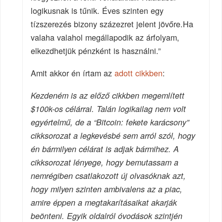
logikusnak is tűnik. Éves szinten egy
tízszerezés bizony százezret jelent jövőre.Ha
valaha valahol megállapodik az árfolyam,
elkezdhetjük pénzként is használni.”
Amit akkor én írtam az
adott cikkben
:
Kezdeném is az előző cikkben megemlített
$100k-os célárral. Talán logikailag nem volt
egyértelmű, de a “Bitcoin: fekete karácsony”
cikksorozat a legkevésbé sem arról szól, hogy
én bármilyen célárat is adjak bármihez. A
cikksorozat lényege, hogy bemutassam a
nemrégiben csatlakozott új olvasóknak azt,
hogy milyen szinten ambivalens az a piac,
amire éppen a megtakarításaikat akarják
beönteni. Egyik oldalról óvodások szintjén