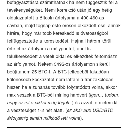
befagyasztásra számíthatnak ha nem függesztik fel a
tevékenységüket. Némi korrekció után jó egy hétig
oldalazgatott a Bitcoin árfolyama a 400-460-as
sávban, majd tegnap este erősen elkezdett esni annak
hírére, hogy már több kereskedő is óvatosságból
felfüggesztette a kereskedést. Hajnali három körül
érte el az árfolyam a mélypontot, ahol is
felülkerekedett a vételi oldal és elkezdték feltornászni
az árfolyamot. Nekem 349$-os árfolyamon sikerül
beújítanom 25 BTC-t. A BTC jellegéből fakadóan
különösebb kockázatot nem láttam a tranzakcióban,
hiszen ha a zuhanás tovább folytatódott volna, akkor
max veszek a BTC-ből mining hardvert (
igen… tudom,
) és azzal termelem ki
hogy ezzel a cikkel még lógok..
a veszteséget 1-2 hét alatt. (
ez akár 200 USD/BTC
).
árfolyamig simán működő lett volna