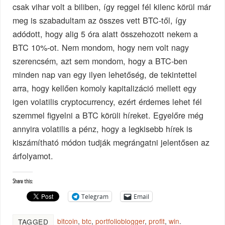
csak vihar volt a biliben, így reggel fél kilenc körül már
meg is szabadultam az összes vett BTC-től, így
adódott, hogy alig 5 óra alatt összehozott nekem a
BTC 10%-ot. Nem mondom, hogy nem volt nagy
szerencsém, azt sem mondom, hogy a BTC-ben
minden nap van egy ilyen lehetőség, de tekintettel
arra, hogy kellően komoly kapitalizáció mellett egy
igen volatilis cryptocurrency, ezért érdemes lehet fél
szemmel figyelni a BTC körüli híreket. Egyelőre még
annyira volatilis a pénz, hogy a legkisebb hírek is
kiszámítható módon tudják megrángatni jelentősen az
árfolyamot.
Share this:
Telegram
Email
bitcoin
,
btc
,
portfolioblogger
,
profit
,
win
.
TAGGED