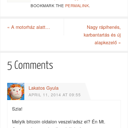
BOOKMARK THE
PERMALINK
.
«
A motorház alatt…
Nagy rápihenés,
karbantartás és új
alapkezelő
»
5 Comments
Lakatos Gyula
APRIL 11, 2014 AT 09:55
Szia!
Melyik bitcoin oldalon veszel/adsz el? Én Mt.