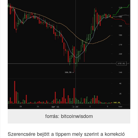
forrás: bitcoinwisdom
Szerencsére bejött a tippem mely szerint a korrekció