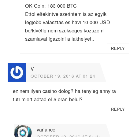
OK Coin: 183 000 BTC
Ettol eltekintve szerintem is az egyik
legjobb valasztas es havi 10 000 USD
be/kivétig nem szukseges kozuzemi
szamlaval igazolni a lakhelyet..
REPLY
V
OCTOBER 19, 2016 AT 01:24
ez nem ilyen casino dolog? ha tenyleg annyira
tuti miert adtad el 5 oran belul?
REPLY
variance
OCTOBER 19, 2016 AT 01:41