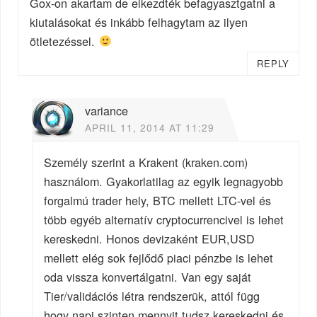
Gox-on akartam de elkezdték befagyasztgatni a
kiutalásokat és inkább felhagytam az ilyen
ötletezéssel.
REPLY
variance
APRIL 11, 2014 AT 11:29
Személy szerint a Krakent (kraken.com)
használom. Gyakorlatilag az egyik legnagyobb
forgalmú trader hely, BTC mellett LTC-vel és
több egyéb alternatív cryptocurrencivel is lehet
kereskedni. Honos devizaként EUR,USD
mellett elég sok fejlődő piaci pénzbe is lehet
oda vissza konvertálgatni. Van egy saját
Tier/validációs létra rendszerük, attól függ
hogy napi szinten mennyit tudsz kereskedni és