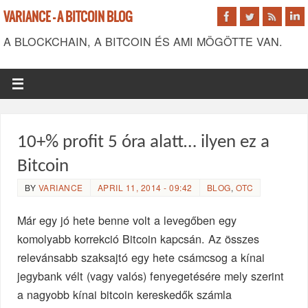
VARIANCE - A BITCOIN BLOG
A BLOCKCHAIN, A BITCOIN ÉS AMI MÖGÖTTE VAN.
10+% profit 5 óra alatt… ilyen ez a
Bitcoin
BY
VARIANCE
APRIL 11, 2014 - 09:42
BLOG
,
OTC
Már egy jó hete benne volt a levegőben egy
komolyabb korrekció Bitcoin kapcsán. Az összes
relevánsabb szaksajtó egy hete csámcsog a kínai
jegybank vélt (vagy valós) fenyegetésére mely szerint
a nagyobb kínai bitcoin kereskedők számla