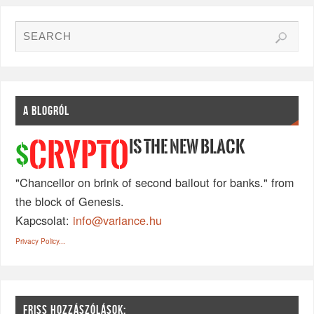
A BLOGRÓL
IS THE NEW BLACK
CRYPTO
$
"Chancellor on brink of second bailout for banks." from
the block of Genesis.
Kapcsolat:
info@variance.hu
Privacy Policy...
FRISS HOZZÁSZÓLÁSOK: