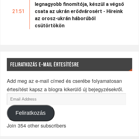
legnagyobb finomítója, készül a végső
21:51
csata az ukrán erődvárosért - Híreink
az orosz-ukrán háborúból
csütörtökön
FELIRATKOZÁS E-MAIL ÉRTESÍTÉSRE
Add meg az e-mail címed és cserébe folyamatosan
értesítést kapsz a blogra kikerülő új bejegyzésekről.
Feliratkozás
Join 354 other subscribers