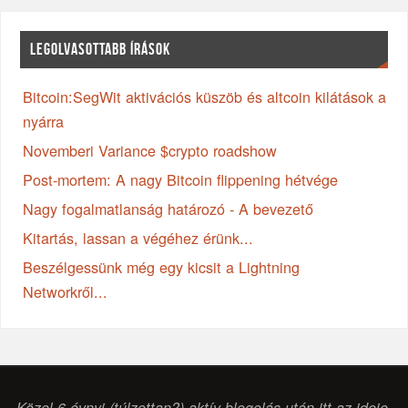
LEGOLVASOTTABB ÍRÁSOK
Bitcoin:SegWit aktivációs küszöb és altcoin kilátások a
nyárra
Novemberi Variance $crypto roadshow
Post-mortem: A nagy Bitcoin flippening hétvége
Nagy fogalmatlanság határozó - A bevezető
Kitartás, lassan a végéhez érünk...
Beszélgessünk még egy kicsit a Lightning
Networkről...
Közel 6 évnyi (túlzottan?) aktív blogolás után itt az ideje,