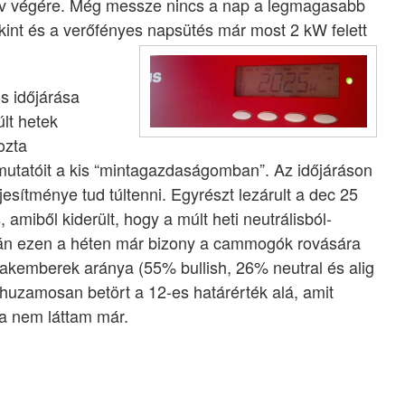
év végére. Még messze nincs a nap a legmagasabb
int és a verőfényes napsütés már most 2 kW felett
s időjárása
últ hetek
ozta
utatóit a kis “mintagazdaságomban”. Az időjáráson
jesítménye tud túltenni. Egyrészt lezárult a dec 25
amiből kiderült, hogy a múlt heti neutrálisból-
tán ezen a héten már bizony a cammogók rovására
szakemberek aránya (55% bullish, 26% neutral és alig
huzamosan betört a 12-es határérték alá, amit
 nem láttam már.