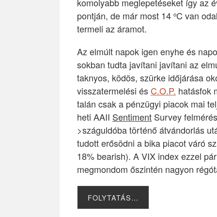
komolyabb meglepetéseket így az 
pontján, de már most 14
C van odak
o
termeli az áramot.
Az elmúlt napok igen enyhe és napo
sokban tudta javítani javítani az elm
taknyos, ködös, szürke időjárása ok
visszatermelési és
C.O.P.
hatásfok m
talán csak a pénzügyi piacok mai tel
heti AAII
Sentiment
Survey felmérés, 
>száguldóba történő átvándorlás u
tudott erősödni a bika piacot váró 
18% bearish). A VIX index ezzel pár
megmondom őszintén nagyon régóta
FOLYTATÁS…