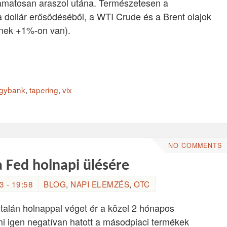
lyamatosan araszol utána. Természetesen a
a dollár erősödéséből, a WTI Crude és a Brent olajok
dnek +1%-on van).
egybank
,
tapering
,
vix
NO COMMENTS
a Fed holnapi ülésére
 - 19:58
BLOG
,
NAPI ELEMZÉS
,
OTC
talán holnappal véget ér a közel 2 hónapos
mi igen negatívan hatott a másodpiaci termékek