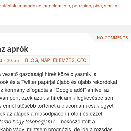
hatásfok
,
másodpiac
,
napelem
,
otc
,
pénzpiac
,
piac
,
stocks
NO COMMENTS
az aprók
 - 20:55
BLOG
,
NAPI ELEMZÉS
,
OTC
 vezető gazdasági hírek közé olyasmik is
ok és a Twitter papírjai újabb és újabb rekordokat
z kormány elfogadta a “Google adót” amivel az
yilván pont ezek azok a hírek amik legkevésbé sem
cs ennél ütősebb történet a piacon ami csak egyet
ek az alapok a másodpiacon ( otc ) és ezzel
– beköszöntött a
fadarab hogy lekopogjam?
 inkább vágy, mintsem prognózis, de ide a rozsdás