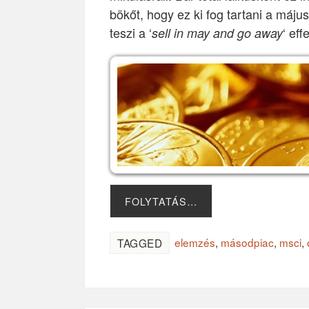
bökőt, hogy ez ki fog tartani a máju
teszi a ‘
‘ eff
sell in may and go away
FOLYTATÁS…
elemzés
,
másodpiac
,
msci
,
TAGGED