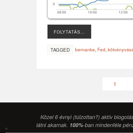
FOLYTATÁS…
bernanke
,
Fed
,
kötvényvásá
TAGGED
1
Közel 6 évnyi (túlzottan?) aktív blogolá
látni akarnak.
100%
-ban mindenféle pénz