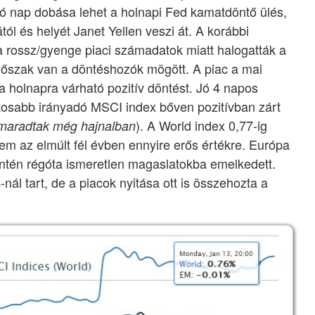
só nap dobása lehet a holnapi Fed kamatdöntő ülés,
ól és helyét Janet Yellen veszi át. A korábbi
 rossz/gyenge piaci számadatok miatt halogatták a
időszak van a döntéshozók mögött. A piac a mai
a holnapra várható pozitív döntést. Jó 4 napos
osabb irányadó MSCI index bőven pozitívban zárt
). A World index 0,77-ig
lemaradtak még hajnalban
em az elmúlt fél évben ennyire erős értékre. Európa
ntén régóta ismeretlen magaslatokba emelkedett.
nál tart, de a piacok nyitása ott is összehozta a