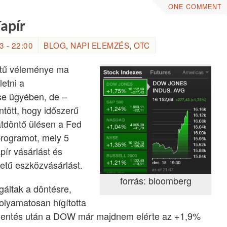
ONE COMMENT
Tapír
 - 22:00
BLOG
,
NAPI ELEMZÉS
,
OTC
tetű véleménye ma
letni a
se ügyében, de –
tött, hogy időszerű
tdöntő ülésen a Fed
programot, mely 5
apír vásárlást és
zetű eszközvásárlást.
forrás: bloomberg
gáltak a döntésre,
olyamatosan hígította
bejelentés után a DOW már majdnem elérte az +1,9%