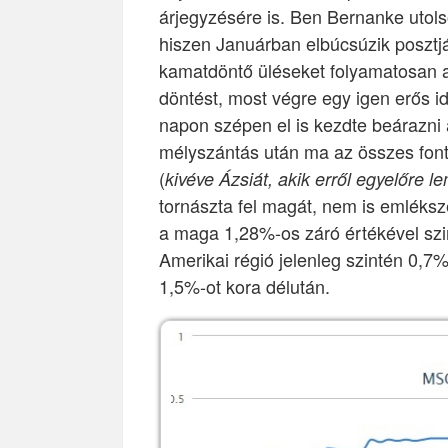
árjegyzésére is. Ben Bernanke utol
hiszen Januárban elbúcsúzik posztját
kamatdöntő üléseket folyamatosan a
döntést, most végre egy igen erős 
napon szépen el is kezdte beárazni 
mélyszántás után ma az összes font
(
kivéve Ázsiát, akik erről egyelőre 
tornászta fel magát, nem is emléksz
a maga 1,28%-os záró értékével szi
Amerikai régió jelenleg szintén 0,7%-
1,5%-ot kora délután.