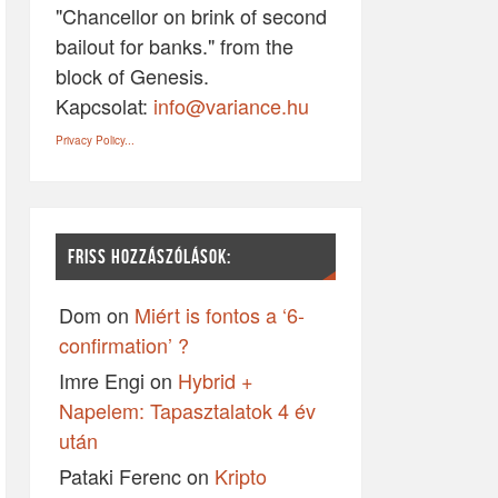
"Chancellor on brink of second
bailout for banks." from the
block of Genesis.
Kapcsolat:
info@variance.hu
Privacy Policy...
FRISS HOZZÁSZÓLÁSOK:
Dom
on
Miért is fontos a ‘6-
confirmation’ ?
Imre Engi
on
Hybrid +
Napelem: Tapasztalatok 4 év
után
Pataki Ferenc
on
Kripto