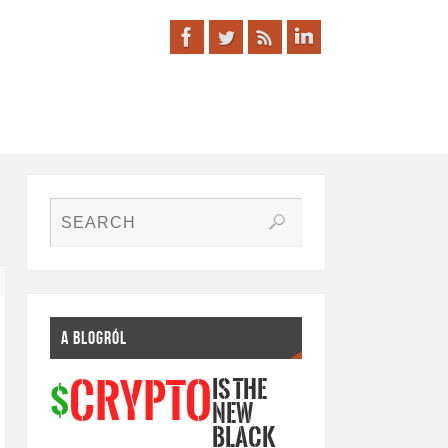
A BLOGRÓL
IS THE
CRYPTO
$
NEW
BLACK