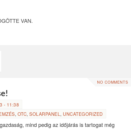
ÖGÖTTE VAN.
NO COMMENTS
se!
 - 11:38
LEMZÉS
,
OTC
,
SOLARPANEL
,
UNCATEGORIZED
ggazdaság, mind pedig az időjárás is tartogat még