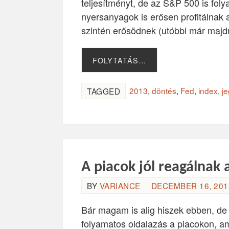
teljesítményt, de az S&P 500 is fo
nyersanyagok is erősen profitálnak 
szintén erősödnek (utóbbi már maj
FOLYTATÁS…
2013
,
döntés
,
Fed
,
index
,
j
TAGGED
A piacok jól reagálnak 
BY
VARIANCE
DECEMBER 16, 2013
Bár magam is alig hiszek ebben, de 
folyamatos oldalazás a piacokon, a