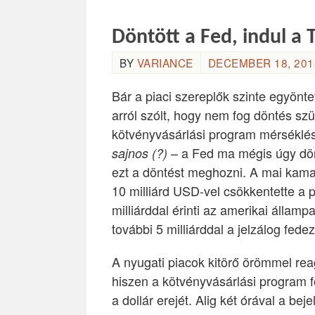
Döntött a Fed, indul a 
BY
VARIANCE
DECEMBER 18, 2013
Bár a piaci szereplők szinte egyön
arról szólt, hogy nem fog döntés szü
kötvényvásárlási program mérséklé
– a Fed ma mégis úgy dön
sajnos (?)
ezt a döntést meghozni. A mai kama
10 milliárd USD-vel csökkentette a 
milliárddal érinti az amerikai államp
további 5 milliárddal a jelzálog fede
A nyugati piacok kitörő örömmel rea
hiszen a kötvényvásárlási program f
a dollár erejét. Alig két órával a 