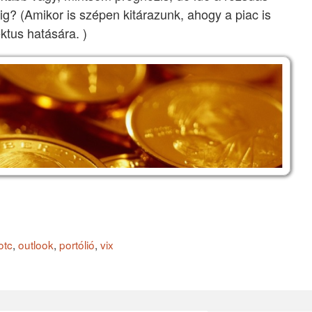
sig? (Amikor is szépen kitárazunk, ahogy a piac is
ektus hatására. )
otc
,
outlook
,
portólió
,
vix