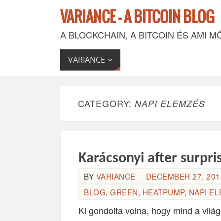
VARIANCE - A BITCOIN BLOG
A BLOCKCHAIN, A BITCOIN ÉS AMI M
VARIANCE
CATEGORY:
NAPI ELEMZÉS
Karácsonyi after surpri
BY
VARIANCE
DECEMBER 27, 2013
BLOG
,
GREEN
,
HEATPUMP
,
NAPI E
Ki gondolta volna, hogy mind a vilá