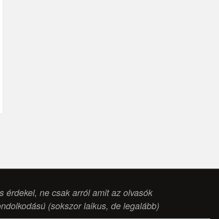
is érdekel, ne csak arról amit az olvasók
ondolkodású (
sokszor laikus, de legalább
)