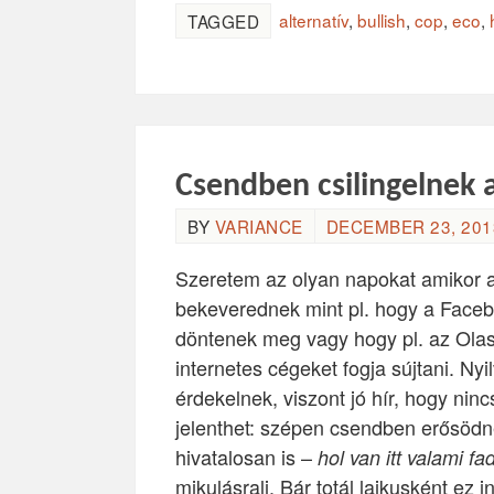
alternatív
,
bullish
,
cop
,
eco
,
TAGGED
Csendben csilingelnek 
BY
VARIANCE
DECEMBER 23, 2013
Szeretem az olyan napokat amikor a
bekeverednek mint pl. hogy a Facebo
döntenek meg vagy hogy pl. az Olas
internetes cégeket fogja sújtani. N
érdekelnek, viszont jó hír, hogy nin
jelenthet: szépen csendben erősödn
hivatalosan is –
hol van itt valami 
mikulásrali. Bár totál laikusként ez