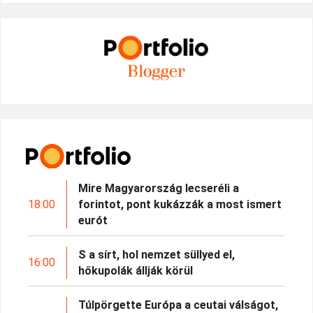
Mire Magyarország lecseréli a
18:00
forintot, pont kukázzák a most ismert
eurót
S a sírt, hol nemzet süllyed el,
16:00
hőkupolák állják körül
Túlpörgette Európa a ceutai válságot,