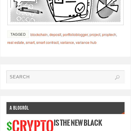
TAGGED
blockchain
,
deposit
,
portfolioblogger
,
project
,
proptech
,
real estate
,
smart
,
smart contract
,
variance
,
variance hub
A BLOGRÓL
IS THE NEW BLACK
CRYPTO
$