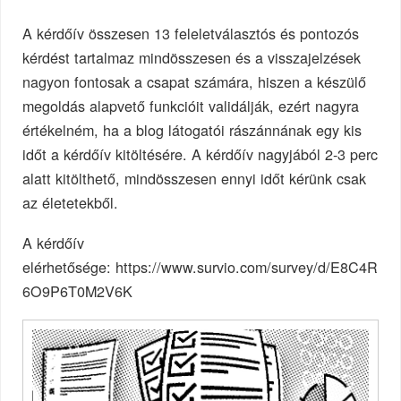
A kérdőív összesen 13 feleletválasztós és pontozós
kérdést tartalmaz mindösszesen és a visszajelzések
nagyon fontosak a csapat számára, hiszen a készülő
megoldás alapvető funkcióit validálják, ezért nagyra
értékelném, ha a blog látogatói rászánnának egy kis
időt a kérdőív kitöltésére. A kérdőív nagyjából 2-3 perc
alatt kitölthető, mindösszesen ennyi időt kérünk csak
az életetekből.
A kérdőív
elérhetősége: https://www.survio.com/survey/d/E8C4R
6O9P6T0M2V6K