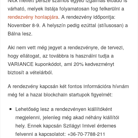
Nick mellett persze számos egyéb izgalmas előadó is
várható, melyek listája folyamatosan fog felkerülni a
rendezvény honlapjára
. A rendezvény időpontja:
November 8-9. A helyszín pedig ezúttal (stílusosan) a
Bálna lesz.
Aki nem vett még jegyet a rendezvényre, de tervezi,
hogy ellátogat, az továbbra is használni tudja a
VARIANCE kuponkódot, ami 20% kedvezményt
biztosít a vételárból.
A rendezvény kapcsán két fontos információra hívnám
még fel a hazai blockchain startupok figyelmét:
Lehetőség lesz a rendezvényen kiállítóként
megjelenni, jelenleg még akad néhány kiállítói
hely. Ennek kapcsán Szilágyi Imivel érdemes
felvenni a kapcsolatot: +36-70-7788-211