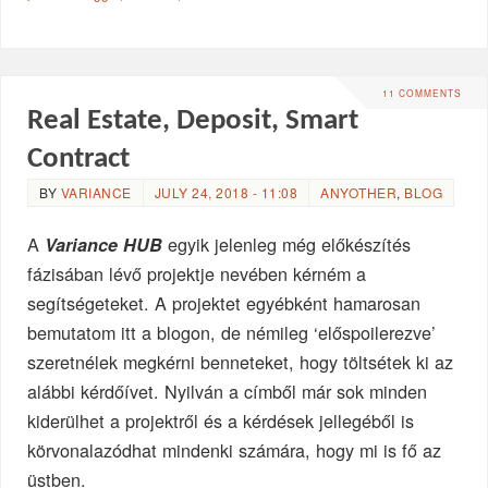
11 COMMENTS
Real Estate, Deposit, Smart
Contract
BY
VARIANCE
JULY 24, 2018 - 11:08
ANYOTHER
,
BLOG
A
egyik jelenleg még előkészítés
Variance HUB
fázisában lévő projektje nevében kérném a
segítségeteket. A projektet egyébként hamarosan
bemutatom itt a blogon, de némileg ‘előspoilerezve’
szeretnélek megkérni benneteket, hogy töltsétek ki az
alábbi kérdőívet. Nyilván a címből már sok minden
kiderülhet a projektről és a kérdések jellegéből is
körvonalazódhat mindenki számára, hogy mi is fő az
üstben.