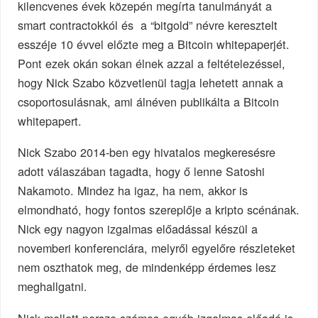
kilencvenes évek közepén megírta tanulmányát a
smart contractokkól és a “bitgold” névre keresztelt
esszéje 10 évvel előzte meg a Bitcoin whitepaperjét.
Pont ezek okán sokan élnek azzal a feltételezéssel,
hogy Nick Szabo közvetlenül tagja lehetett annak a
csoportosulásnak, ami álnéven publikálta a Bitcoin
whitepapert.
Nick Szabo 2014-ben egy hivatalos megkeresésre
adott válaszában tagadta, hogy ő lenne Satoshi
Nakamoto. Mindez ha igaz, ha nem, akkor is
elmondható, hogy fontos szereplője a kripto scénának.
Nick egy nagyon izgalmas előadással készül a
novemberi konferenciára, melyről egyelőre részleteket
nem oszthatok meg, de mindenképp érdemes lesz
meghallgatni.