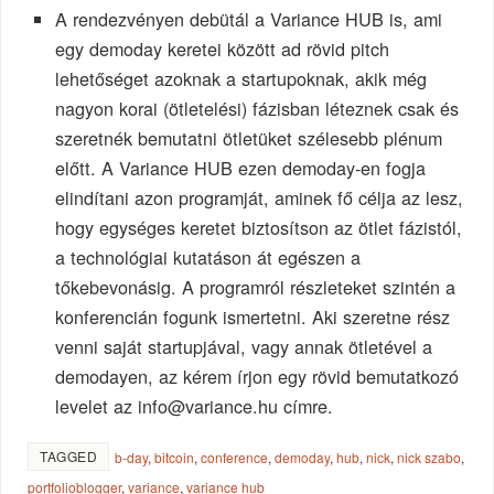
A rendezvényen debütál a Variance HUB is, ami
egy demoday keretei között ad rövid pitch
lehetőséget azoknak a startupoknak, akik még
nagyon korai (ötletelési) fázisban léteznek csak és
szeretnék bemutatni ötletüket szélesebb plénum
előtt. A Variance HUB ezen demoday-en fogja
elindítani azon programját, aminek fő célja az lesz,
hogy egységes keretet biztosítson az ötlet fázistól,
a technológiai kutatáson át egészen a
tőkebevonásig. A programról részleteket szintén a
konferencián fogunk ismertetni. Aki szeretne rész
venni saját startupjával, vagy annak ötletével a
demodayen, az kérem írjon egy rövid bemutatkozó
levelet az
info@variance.hu
címre.
TAGGED
b-day
,
bitcoin
,
conference
,
demoday
,
hub
,
nick
,
nick szabo
,
portfolioblogger
,
variance
,
variance hub