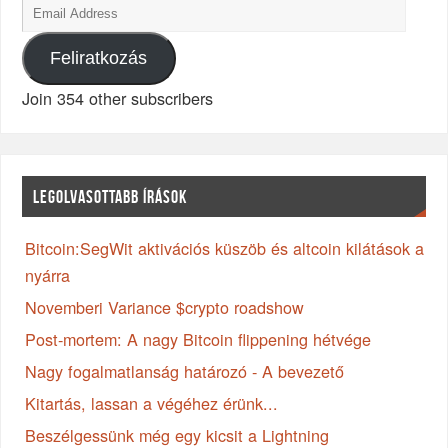
Feliratkozás
Join 354 other subscribers
LEGOLVASOTTABB ÍRÁSOK
Bitcoin:SegWit aktivációs küszöb és altcoin kilátások a
nyárra
Novemberi Variance $crypto roadshow
Post-mortem: A nagy Bitcoin flippening hétvége
Nagy fogalmatlanság határozó - A bevezető
Kitartás, lassan a végéhez érünk...
Beszélgessünk még egy kicsit a Lightning