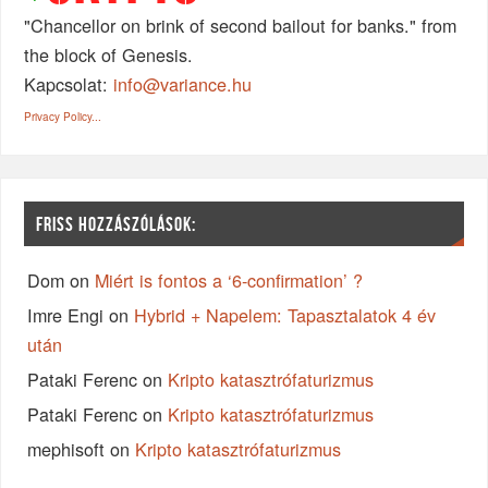
"Chancellor on brink of second bailout for banks." from
the block of Genesis.
Kapcsolat:
info@variance.hu
Privacy Policy...
FRISS HOZZÁSZÓLÁSOK:
Dom
on
Miért is fontos a ‘6-confirmation’ ?
Imre Engi
on
Hybrid + Napelem: Tapasztalatok 4 év
után
Pataki Ferenc
on
Kripto katasztrófaturizmus
Pataki Ferenc
on
Kripto katasztrófaturizmus
mephisoft
on
Kripto katasztrófaturizmus