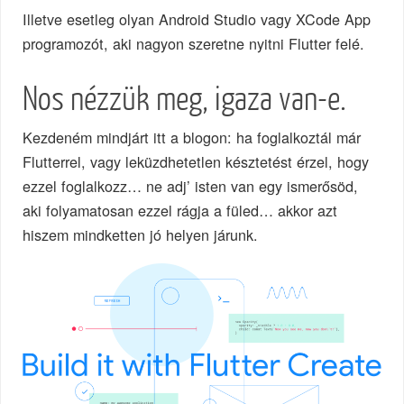
Illetve esetleg olyan Android Studio vagy XCode App
programozót, aki nagyon szeretne nyitni Flutter felé.
Nos nézzük meg, igaza van-e.
Kezdeném mindjárt itt a blogon: ha foglalkoztál már
Flutterrel, vagy leküzdhetetlen késztetést érzel, hogy
ezzel foglalkozz… ne adj’ isten van egy ismerősöd,
aki folyamatosan ezzel rágja a füled… akkor azt
hiszem mindketten jó helyen járunk.