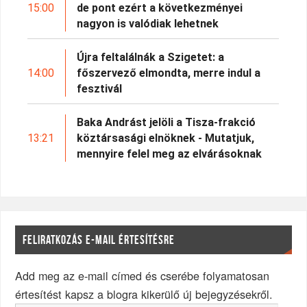
15:00
de pont ezért a következményei
nagyon is valódiak lehetnek
Újra feltalálnák a Szigetet: a
14:00
főszervező elmondta, merre indul a
fesztivál
Baka Andrást jelöli a Tisza-frakció
13:21
köztársasági elnöknek - Mutatjuk,
mennyire felel meg az elvárásoknak
FELIRATKOZÁS E-MAIL ÉRTESÍTÉSRE
Add meg az e-mail címed és cserébe folyamatosan
értesítést kapsz a blogra kikerülő új bejegyzésekről.