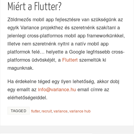
Miért a Flutter?
Zöldmezős mobil app fejlesztésre van szükségünk az
egyik Variance projekthez és szeretnénk szakítani a
jelenlegi cross-platformos mobil app frameworkünkkel,
illetve nem szeretnénk nyitni a natív mobil app
platformok felé… helyette a Google legfrissebb cross-
platformos üdvöskéjét, a
Fluttert
szemeltük ki
magunknak.
Ha érdekelne téged egy ilyen lehetőség, akkor dobj
egy emailt az
info@variance.hu
email címre az
elérhetőségeiddel.
TAGGED
flutter
,
recruit
,
variance
,
variance hub