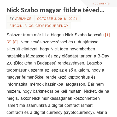
8 COMMENTS
Nick Szabo magyar földre téved…
BY
VARIANCE
OCTOBER 3, 2018 - 20:01
BITCOIN
,
BLOG
,
CRYPTOCURRENCY
Sokszor írtam már itt a blogon Nick Szabo kapcsán
[1]
[2]
[3]
. Nem kevés szervezéssel és utánajárással
sikerült elintézni, hogy Nick idén novemberben
hazánkba látogasson és egy előadást tartson a B-Day
2.0 (Blockchain Budapest) rendezvényen. Legjobb
tudomásunk szerint ez lesz az első alkalom, hogy a
magyar felmenőkkel rendelkező kriptográfus és
informatikai mérnök hazánkba látogasson. Bár nem
hiszem, hogy bárkinek is be kell mutatni Nicket, de ha
mégis, akkor Nick munkásságának köszönhetően
ismert ma számunkra a digital contract (smart
contract) és a digital currency (cryptocurrency). Már a