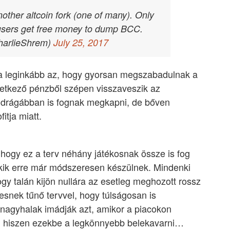
another altcoin fork (one of many). Only
sers get free money to dump BCC.
harlieShrem)
July 25, 2017
ja leginkább az, hogy gyorsan megszabadulnak a
eletkező pénzből szépen visszaveszik az
it drágábban is fognak megkapni, de bőven
itja miatt.
 hogy ez a terv néhány játékosnak össze is fog
akik erre már módszeresen készülnek. Mindenki
y talán kijön nullára az esetleg meghozott rossz
tesnek tűnő tervvel, hogy túlságosan is
 nagyhalak imádják azt, amikor a piacokon
, hiszen ezekbe a legkönnyebb belekavarni…