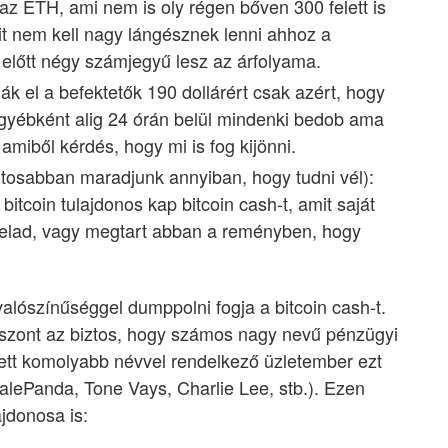
az ETH, ami nem is oly régen bőven 300 felett is
sait nem kell nagy lángésznek lenni ahhoz a
előtt négy számjegyű lesz az árfolyama.
k el a befektetők 190 dollárért csak azért, hogy
gyébként alig 24 órán belül mindenki bedob ama
amiből kérdés, hogy mi is fog kijönni.
ntosabban maradjunk annyiban, hogy tudni vél):
itcoin tulajdonos kap bitcoin cash-t, amit saját
 elad, vagy megtart abban a reményben, hogy
alószínűséggel dumppolni fogja a bitcoin cash-t.
szont az biztos, hogy számos nagy nevű pénzügyi
ntett komolyabb névvel rendelkező üzletember ezt
lePanda, Tone Vays, Charlie Lee, stb.). Ezen
jdonosa is: