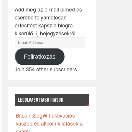
Add meg az e-mail címed és
cserébe folyamatosan
értesítést kapsz a blogra
kikerülő új bejegyzésekről.
Feliratkozás
Join 354 other subscribers
LEGOLVASOTTABB ÍRÁSOK
Bitcoin:SegWit aktivációs
küszöb és altcoin kilátások a
nyárra