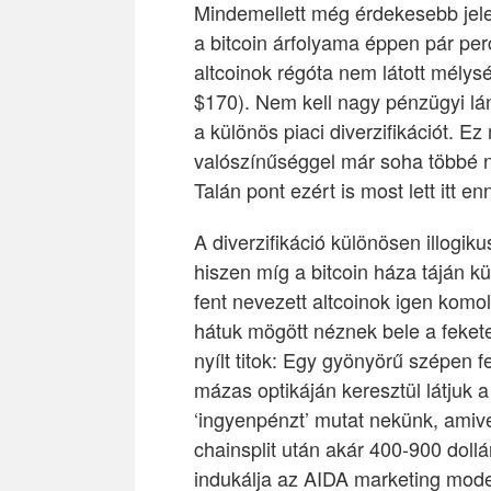
Mindemellett még érdekesebb jele
a bitcoin árfolyama éppen pár per
altcoinok régóta nem látott mél
$170). Nem kell nagy pénzügyi lá
a különös piaci diverzifikációt. E
valószínűséggel már soha többé ne
Talán pont ezért is most lett itt en
A diverzifikáció különösen illogiku
hiszen míg a bitcoin háza táján k
fent nevezett altcoinok igen komol
hátuk mögött néznek bele a fekete
nyílt titok: Egy gyönyörű szépen 
mázas optikáján keresztül látjuk a
‘ingyenpénzt’ mutat nekünk, amiv
chainsplit után akár 400-900 dollár
indukálja az AIDA marketing modell