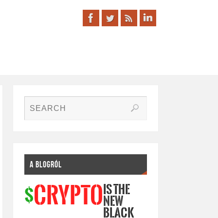
A BLOGRÓL
IS THE
CRYPTO
$
NEW
BLACK