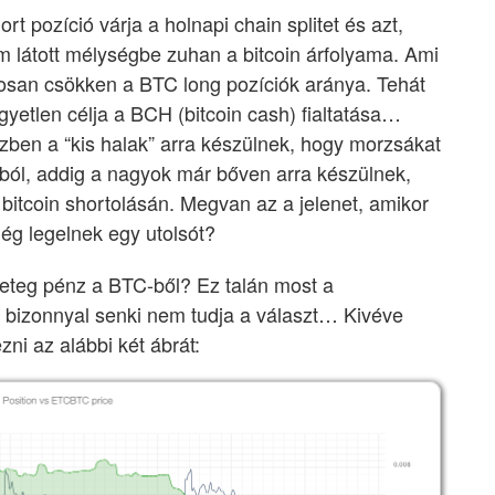
rt pozíció várja a holnapi chain splitet és azt,
m látott mélységbe zuhan a bitcoin árfolyama. Ami
tosan csökken a BTC long pozíciók aránya. Tehát
gyetlen célja a BCH (bitcoin cash) fialtatása…
zben a “kis halak” arra készülnek, hogy morzsákat
l, addig a nagyok már bőven arra készülnek,
itcoin shortolásán. Megvan az a jelenet, amikor
ég legelnek egy utolsót?
eteg pénz a BTC-ből? Ez talán most a
 bizonnyal senki nem tudja a választ… Kivéve
zni az alábbi két ábrát: