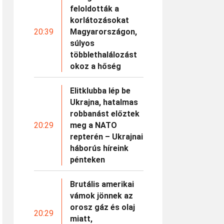
feloldották a
korlátozásokat
20:39
Magyarországon,
súlyos
többlethalálozást
okoz a hőség
Elitklubba lép be
Ukrajna, hatalmas
robbanást előztek
20:29
meg a NATO
repterén – Ukrajnai
háborús híreink
pénteken
Brutális amerikai
vámok jönnek az
orosz gáz és olaj
20:29
miatt,