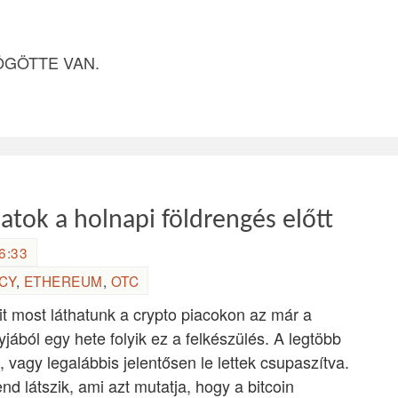
ÖGÖTTE VAN.
atok a holnapi földrengés előtt
6:33
CY
,
ETHEREUM
,
OTC
t most láthatunk a crypto piacokon az már a
ából egy hete folyik ez a felkészülés. A legtöbb
, vagy legalábbis jelentősen le lettek csupaszítva.
nd látszik, ami azt mutatja, hogy a bitcoin