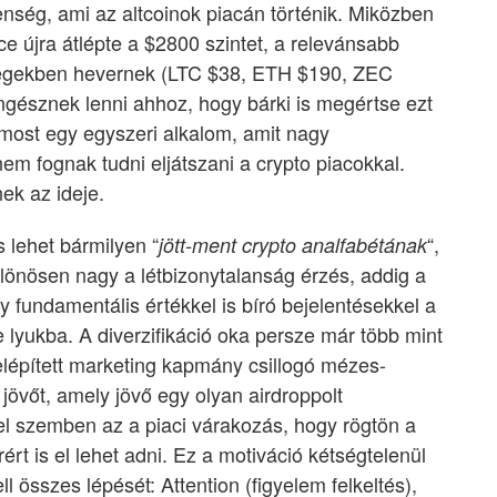
nség, ami az altcoinok piacán történik. Miközben
ce újra átlépte a $2800 szintet, a relevánsabb
ységekben hevernek (LTC $38, ETH $190, ZEC
ngésznek lenni ahhoz, hogy bárki is megértse ezt
z most egy egyszeri alkalom, amit nagy
m fognak tudni eljátszani a crypto piacokkal.
nek az ideje.
s lehet bármilyen “
“,
jött-ment crypto analfabétának
ülönösen nagy a létbizonytalanság érzés, addig a
y fundamentális értékkel is bíró bejelentésekkel a
 lyukba. A diverzifikáció oka persze már több mint
felépített marketing kapmány csillogó mézes-
 jövőt, amely jövő egy olyan airdroppolt
el szemben az a piaci várakozás, hogy rögtön a
ért is el lehet adni. Ez a motiváció kétségtelenül
 összes lépését: Attention (figyelem felkeltés),