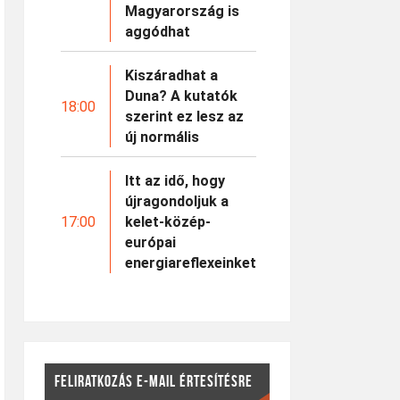
Magyarország is
aggódhat
Kiszáradhat a
Duna? A kutatók
18:00
szerint ez lesz az
új normális
Itt az idő, hogy
újragondoljuk a
17:00
kelet-közép-
európai
energiareflexeinket
FELIRATKOZÁS E-MAIL ÉRTESÍTÉSRE