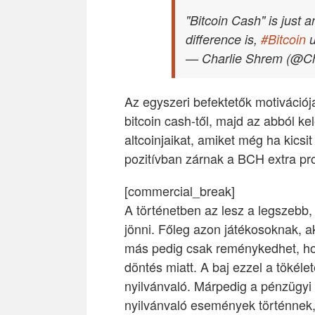
"Bitcoin Cash" is just 
difference is,
#Bitcoin
u
— Charlie Shrem (@C
Az egyszeri befektetők motiváció
bitcoin cash-től, majd az abból k
altcoinjaikat, amiket még ha kics
pozitívban zárnak a BCH extra prof
[commercial_break]
A történetben az lesz a legszebb,
jönni. Főleg azon játékosoknak, 
más pedig csak reménykedhet, hog
döntés miatt. A baj ezzel a tökéle
nyilvánvaló. Márpedig a pénzügyi
nyilvánvaló események történnek