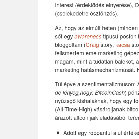
Interest (érdeklődés elnyerése), De
(cselekedetre ösztönzés).
Az, hogy az elmúlt héten (minden 
sőt egy
típusú poston k
awareness
bloggoltam (
Craig
story,
kacsa
sto
felismertem eme marketing gépeze
magam, mint a tudatlan balekot, ak
marketing hatásmechanizmusát. Kö
Túllépve a szentimentalizmuson: A
) pén
de lényeg,hogy: BitcoinCash
nyüzsgő kishalaknak, hogy egy tot
(All-Time-High) vásároljanak bitc
árazott altcoinjaik eladásából tere
Adott egy roppantul alul érték