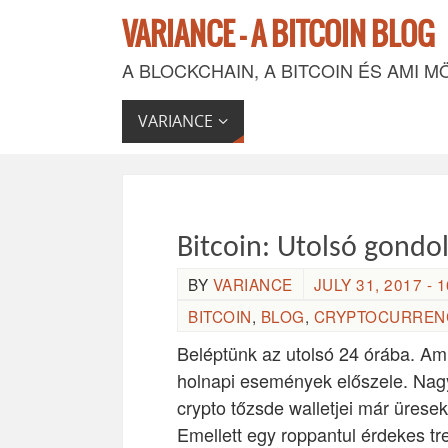
VARIANCE - A BITCOIN BLOG
A BLOCKCHAIN, A BITCOIN ÉS AMI M
VARIANCE
Bitcoin: Utolsó gondol
BY
VARIANCE
JULY 31, 2017 - 1
BITCOIN
,
BLOG
,
CRYPTOCURREN
Beléptünk az utolsó 24 órába. Ami
holnapi események előszele. Nagyj
crypto tőzsde walletjei már üresek
Emellett egy roppantul érdekes tre