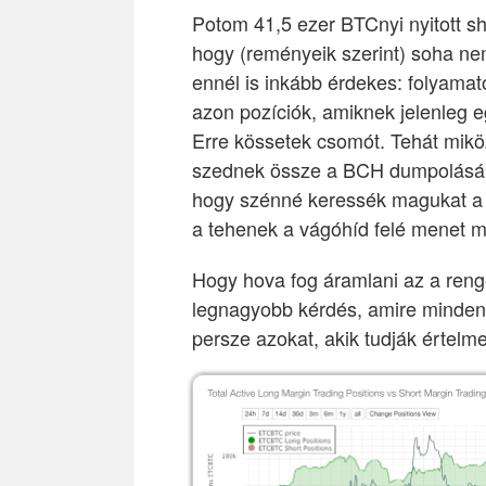
Potom 41,5 ezer BTCnyi nyitott sho
hogy (reményeik szerint) soha ne
ennél is inkább érdekes: folyama
azon pozíciók, amiknek jelenleg e
Erre kössetek csomót. Tehát mikö
szednek össze a BCH dumpolásábó
hogy szénné keressék magukat a b
a tehenek a vágóhíd felé menet m
Hogy hova fog áramlani az a reng
legnagyobb kérdés, amire minden
persze azokat, akik tudják értelme