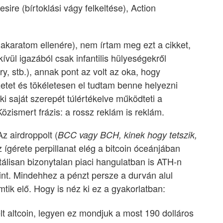
sire (bírtoklási vágy felkeltése), Action
akaratom ellenére), nem írtam meg ezt a cikket,
ívül igazából csak infantilis hülyeségekről
ry, stb.), annak pont az volt az oka, hogy
tet és tökéletesen el tudtam benne helyezni
i saját szerepét túlértékelve működteti a
zismert frázis: a rossz reklám is reklám.
z airdroppolt (
BCC vagy BCH, kinek hogy tetszik,
z ígérete perpillanat elég a bitcoin óceánjában
álisan bizonytalan piaci hangulatban is ATH-n
oint. Mindehhez a pénzt persze a durván alul
mtik elő. Hogy is néz ki ez a gyakorlatban:
elt altcoin, legyen ez mondjuk a most 190 dolláros