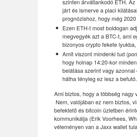
szinten árvátlankodó ETH. Az 
járt és ismerve a piaci kilátá
prognózishoz, hogy még 2020 
Ezen ETH-t most boldogan adjá
megvegyék azt a BTC-t, ami e
bizonyos crypto fekete lyukba, 
Amit viszont mindenki tud (po
hogy holnap 14:20-kor minden b
belátása szerint vagy azonnal
hátha tényleg ez lesz a befutó.
Ami biztos, hogy a többség nagy v
Nem, valójában ez nem biztos, vi
befektető és bitcoin üzletben éri
kommunikálja (Erik Voorhees, Wha
véleményen van a Jaxx wallet tula