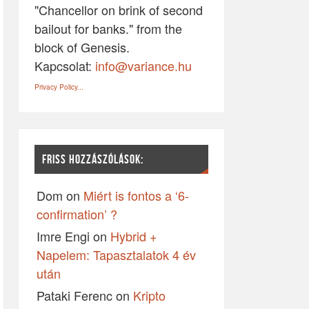
"Chancellor on brink of second
bailout for banks." from the
block of Genesis.
Kapcsolat:
info@variance.hu
Privacy Policy...
FRISS HOZZÁSZÓLÁSOK:
Dom
on
Miért is fontos a ‘6-
confirmation’ ?
Imre Engi
on
Hybrid +
Napelem: Tapasztalatok 4 év
után
Pataki Ferenc
on
Kripto