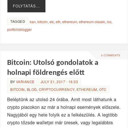
FOLYTATÁS…
TAGGED
ban
,
bitcoin
,
etc
,
eth
,
ethereum
,
ethereum classic
,
ico
,
portfolioblogger
9 COMMENTS
Bitcoin: Utolsó gondolatok a
holnapi földrengés előtt
BY
VARIANCE
JULY 31, 2017 - 16:33
BITCOIN
,
BLOG
,
CRYPTOCURRENCY
,
ETHEREUM
,
OTC
Beléptünk az utolsó 24 órába. Amit most láthatunk a
crypto piacokon az már a holnapi események előszele.
Nagyjából egy hete folyik ez a felkészülés. A legtöbb
crypto tőzsde walletjei már üresek, vagy legalábbis