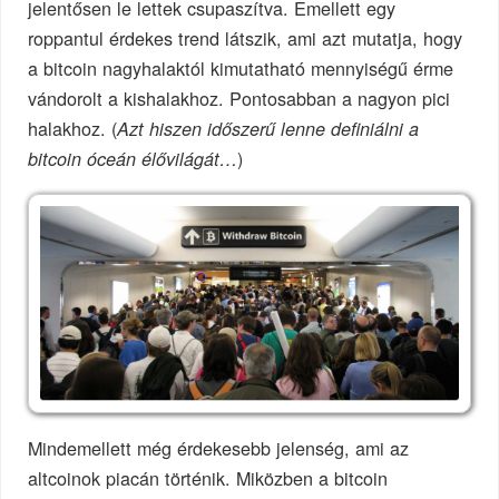
jelentősen le lettek csupaszítva. Emellett egy
roppantul érdekes trend látszik, ami azt mutatja, hogy
a bitcoin nagyhalaktól kimutatható mennyiségű érme
vándorolt a kishalakhoz. Pontosabban a nagyon pici
halakhoz. (
Azt hiszen időszerű lenne definiálni a
)
bitcoin óceán élővilágát…
Mindemellett még érdekesebb jelenség, ami az
altcoinok piacán történik. Miközben a bitcoin