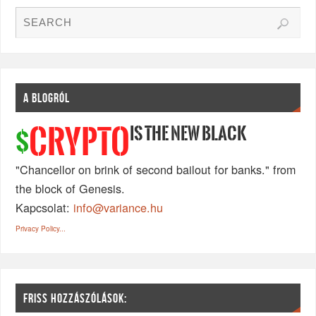
A BLOGRÓL
IS THE NEW BLACK
CRYPTO
$
"Chancellor on brink of second bailout for banks." from
the block of Genesis.
Kapcsolat:
info@variance.hu
Privacy Policy...
FRISS HOZZÁSZÓLÁSOK: