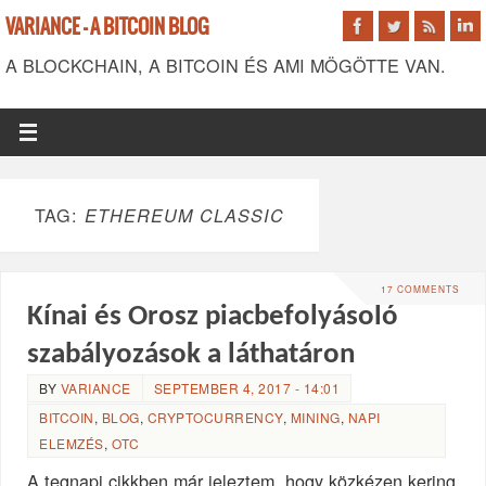
VARIANCE - A BITCOIN BLOG
A BLOCKCHAIN, A BITCOIN ÉS AMI MÖGÖTTE VAN.
TAG:
ETHEREUM CLASSIC
17 COMMENTS
Kínai és Orosz piacbefolyásoló
szabályozások a láthatáron
BY
VARIANCE
SEPTEMBER 4, 2017 - 14:01
BITCOIN
,
BLOG
,
CRYPTOCURRENCY
,
MINING
,
NAPI
ELEMZÉS
,
OTC
A tegnapi cikkben már jeleztem, hogy közkézen kering