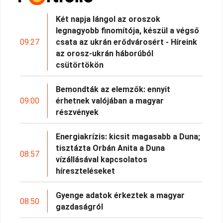
Két napja lángol az oroszok
legnagyobb finomítója, készül a végső
09:27
csata az ukrán erődvárosért - Híreink
az orosz-ukrán háborúból
csütörtökön
Bemondták az elemzők: ennyit
09:00
érhetnek valójában a magyar
részvények
Energiakrízis: kicsit magasabb a Duna;
tisztázta Orbán Anita a Duna
08:57
vízállásával kapcsolatos
híreszteléseket
Gyenge adatok érkeztek a magyar
08:50
gazdaságról