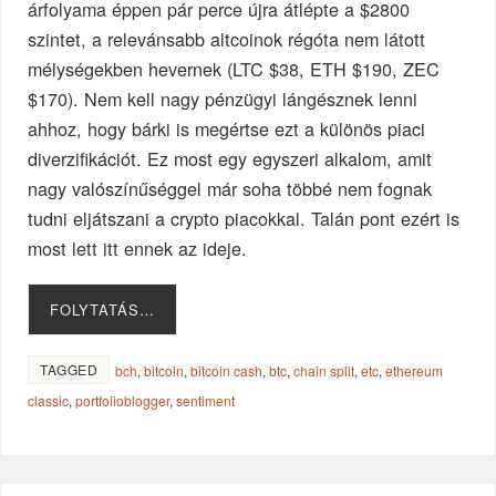
árfolyama éppen pár perce újra átlépte a $2800
szintet, a relevánsabb altcoinok régóta nem látott
mélységekben hevernek (LTC $38, ETH $190, ZEC
$170). Nem kell nagy pénzügyi lángésznek lenni
ahhoz, hogy bárki is megértse ezt a különös piaci
diverzifikációt. Ez most egy egyszeri alkalom, amit
nagy valószínűséggel már soha többé nem fognak
tudni eljátszani a crypto piacokkal. Talán pont ezért is
most lett itt ennek az ideje.
FOLYTATÁS…
TAGGED
bch
,
bitcoin
,
bitcoin cash
,
btc
,
chain split
,
etc
,
ethereum
classic
,
portfolioblogger
,
sentiment