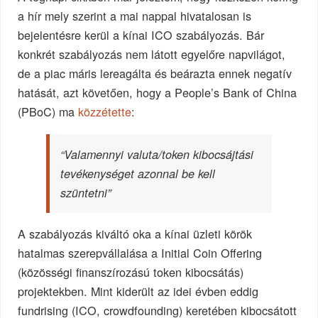
a hír mely szerint a mai nappal hivatalosan is
bejelentésre kerül a kínai ICO szabályozás. Bár
konkrét szabályozás nem látott egyelőre napvilágot,
de a piac máris lereagálta és beárazta ennek negatív
hatását, azt követően, hogy a People’s Bank of China
(PBoC) ma
közzétette
:
“Valamennyi valuta/token kibocsájtási
tevékenységet azonnal be kell
szüntetni”
A szabályozás kiváltó oka a kínai üzleti körök
hatalmas szerepvállalása a Initial Coin Offering
(közösségi finanszírozású token kibocsátás)
projektekben. Mint kiderült az idei évben eddig
fundrising (ICO, crowdfounding) keretében kibocsátott