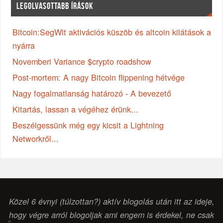
LEGOLVASOTTABB ÍRÁSOK
Bitcoin:SegWit aktivációs küszöb és altcoin kilátások a
nyárra
Novemberi Variance $crypto roadshow
Post-mortem: A nagy Bitcoin flippening hétvége
Nagy fogalmatlanság határozó - A bevezető
Kitartás, lassan a végéhez érünk...
Beszélgessünk még egy kicsit a Lightning
Networkről...
Közel 6 évnyi (túlzottan?) aktív blogolás után itt az ideje,
hogy végre arról blogoljak ami engem is érdekel, ne csak