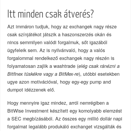
Itt minden csak átverés?
Azt immáron tudjuk, hogy az exchangek nagy része
csak színjátékot játszik a haszonszerzés okán és
nincs semmilyen valódi forgalmuk, sőt igazából
ügyfeleik sem. Az is nyilvánvaló, hogy a valós
forgalommal rendelkező exchangek nagy részén is
folyamatosan zajlik a washtrade (
elég csak ránézni a
), utóbbi esetekben
Bitfinex tüskékre vagy a BitMex-re
ugye azon motivációval, hogy egy-egy pump and
dumpot idézzenek elő.
Hogy mennyire igaz mindez, arról nemrégiben a
BitWise Investment készített egy komolyabb elemzést
a SEC megbízásából. Az összes egy millió dollár napi
forgalmat legalább produkáló exchanget vizsgálták és