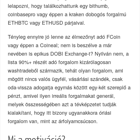
lelapozni, hogy találkozhattunk egy bithumb,
coinbasepro vagy éppen a kraken dobogós forgalmú
ETHBTC vagy ETHUSD párjaival.
Tényleg ennyire jó lenne az élmezőnyt adó FCoin
vagy éppen a Coineal; nem is beszélve a már
nevében is epikus DOBI Exchange-t? Nyilván nem, a
lista 90%+ részét adó forgalom kizárólagosan
washtradeből származik, tehát olyan forgalom, ami
mögött nincs valós ügyfél, vásárlási szándék, csak
oda-vissza adogatja egymás között egy-két szereplő a
pénzt, amivel ilyen irreális forgalmakat generál,
melyek összességében azt a tévképzetet tudják
kialakítani, hogy itt bizony ugyanakkora óriási
forgalom van, mint az árfolyamcsúcson.