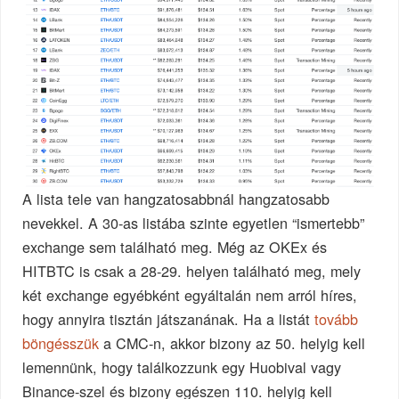
A lista tele van hangzatosabbnál hangzatosabb
nevekkel. A 30-as listába szinte egyetlen “ismertebb”
exchange sem található meg. Még az OKEx és
HITBTC is csak a 28-29. helyen található meg, mely
két exchange egyébként egyáltalán nem arról híres,
hogy annyira tisztán játszanának. Ha a listát
tovább
böngésszük
a CMC-n, akkor bizony az 50. helyig kell
lemennünk, hogy találkozzunk egy Huobival vagy
Binance-szel és bizony egészen 110. helyig kell