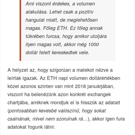
Ami viszont érdekes, a volumen
alakulása. Lehet csak a pozitív
hangulat miatt, de meglehetősen
magas. Főleg ETH. Ez főleg annak
tükrében furcsa, hogy amikor utoljára
ilyen magas volt, akkor még 1000
dollár felett kereskedtek vele.
A helyzet az, hogy szigorúan a matekot nézve a
leírtak igazak. Az ETH napi volumen dollárértékben
közel azonos szinten van mint 2018 januárjában,
viszont ha belenézünk azon konkrét exchangek
chartjába, amiknek mondjuk el is hisszük az adatait
(
pontosabban kevésbé valószínű, hogy sokat
), akkor igen fura
csalnának, mivel nem szorulnak rá…
adatokat fogunk látni: