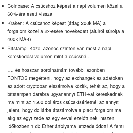
Coinbase: A csúcshoz képest a napi volumen közel a
60%-ára esett vissza
Kraken: A csúcshoz képest (átlag 200k MA) a
forgalom közel a 2x-esére növekedett (alulról súrolja a
400k MA-t)
Bitstamp: Közel azonos szinten van most a napi
kereskedési volumen mint a csúcsnál.
…. és hosszan sorolhatnám tovább, azonban
FONTOS megérteni, hogy az exchangek az adatokan
az adott cryptoban elszámolva közlik, tehát az, hogy a
bitstampen darabra ugyanannyi ETH-val kereskednek
ma mint az 1500 dolláros csúcskísérletnél az annyit
jelent, hogy dollárba átszámolva a piaci forgalom ma
alig az egytizede az egy évvel ezelőttinek, hiszen
időközben 1 db Ether árfolyama letizedelődött! A fenti