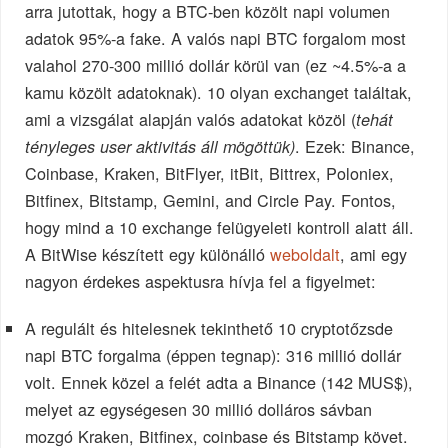
arra jutottak, hogy a BTC-ben közölt napi volumen
adatok 95%-a fake. A valós napi BTC forgalom most
valahol 270-300 millió dollár körül van (ez ~4.5%-a a
kamu közölt adatoknak). 10 olyan exchanget találtak,
ami a vizsgálat alapján valós adatokat közöl (
tehát
. Ezek: Binance,
tényleges user aktivitás áll mögöttük)
Coinbase, Kraken, BitFlyer, itBit, Bittrex, Poloniex,
Bitfinex, Bitstamp, Gemini, and Circle Pay. Fontos,
hogy mind a 10 exchange felügyeleti kontroll alatt áll.
A BitWise készített egy különálló
weboldalt
, ami egy
nagyon érdekes aspektusra hívja fel a figyelmet:
A regulált és hitelesnek tekinthető 10 cryptotőzsde
napi BTC forgalma (éppen tegnap): 316 millió dollár
volt. Ennek közel a felét adta a Binance (142 MUS$),
melyet az egységesen 30 millió dolláros sávban
mozgó Kraken, Bitfinex, coinbase és Bitstamp követ.