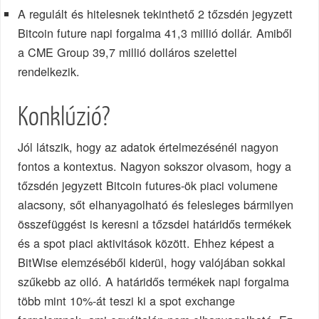
A regulált és hitelesnek tekinthető 2 tőzsdén jegyzett
Bitcoin future napi forgalma 41,3 millió dollár. Amiből
a CME Group 39,7 millió dolláros szelettel
rendelkezik.
Konklúzió?
Jól látszik, hogy az adatok értelmezésénél nagyon
fontos a kontextus. Nagyon sokszor olvasom, hogy a
tőzsdén jegyzett Bitcoin futures-ök piaci volumene
alacsony, sőt elhanyagolható és felesleges bármilyen
összefüggést is keresni a tőzsdei határidős termékek
és a spot piaci aktivitások között. Ehhez képest a
BitWise elemzéséből kiderül, hogy valójában sokkal
szűkebb az olló. A határidős termékek napi forgalma
több mint 10%-át teszi ki a spot exchange