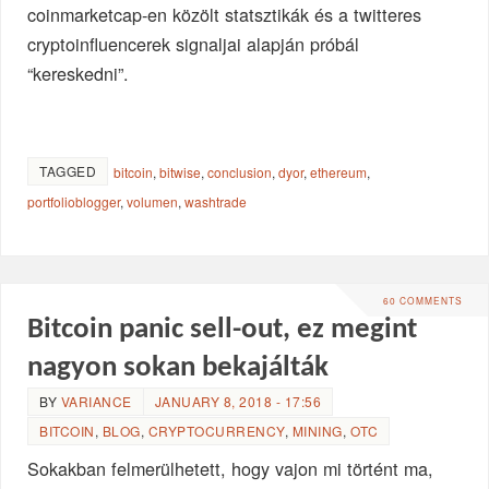
coinmarketcap-en közölt statsztikák és a twitteres
cryptoinfluencerek signaljai alapján próbál
“kereskedni”.
TAGGED
bitcoin
,
bitwise
,
conclusion
,
dyor
,
ethereum
,
portfolioblogger
,
volumen
,
washtrade
60 COMMENTS
Bitcoin panic sell-out, ez megint
nagyon sokan bekajálták
BY
VARIANCE
JANUARY 8, 2018 - 17:56
BITCOIN
,
BLOG
,
CRYPTOCURRENCY
,
MINING
,
OTC
Sokakban felmerülhetett, hogy vajon mi történt ma,