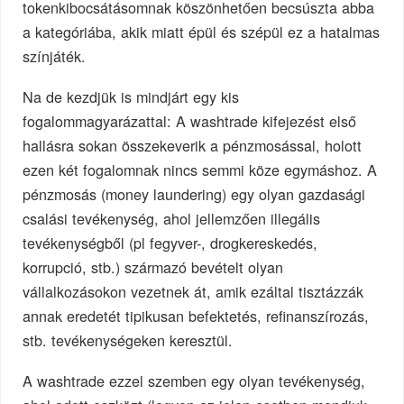
tokenkibocsátásomnak köszönhetően becsúszta abba
a kategóriába, akik miatt épül és szépül ez a hatalmas
színjáték.
Na de kezdjük is mindjárt egy kis
fogalommagyarázattal: A washtrade kifejezést első
hallásra sokan összekeverik a pénzmosással, holott
ezen két fogalomnak nincs semmi köze egymáshoz. A
pénzmosás (money laundering) egy olyan gazdasági
csalási tevékenység, ahol jellemzően illegális
tevékenységből (pl fegyver-, drogkereskedés,
korrupció, stb.) származó bevételt olyan
vállalkozásokon vezetnek át, amik ezáltal tisztázzák
annak eredetét tipikusan befektetés, refinanszírozás,
stb. tevékenységeken keresztül.
A washtrade ezzel szemben egy olyan tevékenység,