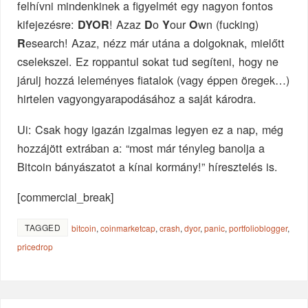
felhívni mindenkinek a figyelmét egy nagyon fontos
kifejezésre:
! Azaz
o
our
wn (fucking)
DYOR
D
Y
O
esearch! Azaz, nézz már utána a dolgoknak, mielőtt
R
cselekszel. Ez roppantul sokat tud segíteni, hogy ne
járulj hozzá leleményes fiatalok (vagy éppen öregek…)
hirtelen vagyongyarapodásához a saját károdra.
Ui: Csak hogy igazán izgalmas legyen ez a nap, még
hozzájött extrában a: “most már tényleg banolja a
Bitcoin bányászatot a kínai kormány!” híresztelés is.
[commercial_break]
TAGGED
bitcoin
,
coinmarketcap
,
crash
,
dyor
,
panic
,
portfolioblogger
,
pricedrop