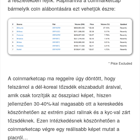
a részletekben rejlik. Rápillantva a coinmarketcap
bármelyik coin alábontására ezt vehetjük észre:
* Price Excluded
A coinmarketcap ma reggelre úgy döntött, hogy
felszámol a dél-koreai tőzsdék elszabadult áraival,
amik csak torzítják az összpiaci képet, hiszen
jellemzően 30-40%-kal magasabb ott a kereskedés
köszönhetően az extrém piaci ralinak és a kyc-val zárt
tőzsdéknek. Ezen intézkedésnek köszönhetően a
coinmarketcap végre egy reálisabb képet mutat a
piacról…