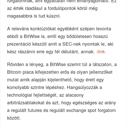
forgalomnak, ami egyáltalán nem elhanyagolható. Ez
az érték ráadásul a fordulópontok körül még
magasabbra is tud kúszni.
A releváns konklúziókat egyébként szépen levonta
ebből a BitWise is, erről egy bődületesen hosszú
prezentáció készült amit a SEC-nek nyomtak le, aki
kész rászánni erre egy fél délutánt, annak:
-link-
Röviden a lényeg, a BitWise szerint túl a látszaton, a
Bitcoin piaca kifejezetten erős és olyan jellemzőket
mutat amik alapján kijelenthető, hogy érett egy
komolyabb szintre lépéshez. Hangsúlyozzák a
technológiai fejlettségét, az alacsony
arbitrázsablakokat és azt, hogy egészséges az arány
a regulált futures és regulált exchange spot forgalom
között.