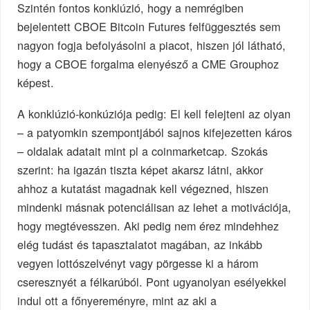
Szintén fontos konklúzió, hogy a nemrégiben
bejelentett CBOE Bitcoin Futures felfüggesztés sem
nagyon fogja befolyásolni a piacot, hiszen jól látható,
hogy a CBOE forgalma elenyésző a CME Grouphoz
képest.
A konklúzió-konkúziója pedig: El kell felejteni az olyan
– a patyomkin szempontjából sajnos kifejezetten káros
– oldalak adatait mint pl a coinmarketcap. Szokás
szerint: ha igazán tiszta képet akarsz látni, akkor
ahhoz a kutatást magadnak kell végezned, hiszen
mindenki másnak potenciálisan az lehet a motivációja,
hogy megtévesszen. Aki pedig nem érez mindehhez
elég tudást és tapasztalatot magában, az inkább
vegyen lottószelvényt vagy pörgesse ki a három
cseresznyét a félkarúból. Pont ugyanolyan esélyekkel
indul ott a főnyereményre, mint az aki a