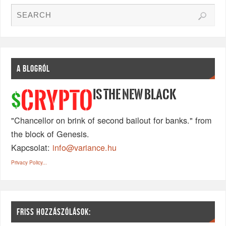
A BLOGRÓL
IS THE NEW BLACK
CRYPTO
$
"Chancellor on brink of second bailout for banks." from
the block of Genesis.
Kapcsolat:
info@variance.hu
Privacy Policy...
FRISS HOZZÁSZÓLÁSOK: