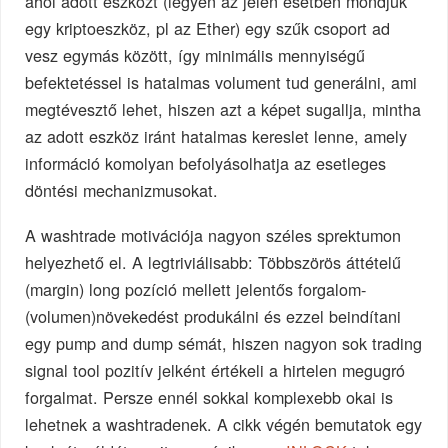
ahol adott eszközt (legyen az jelen esetben mondjuk
egy kriptoeszköz, pl az Ether) egy szűk csoport ad
vesz egymás között, így minimális mennyiségű
befektetéssel is hatalmas volument tud generálni, ami
megtévesztő lehet, hiszen azt a képet sugallja, mintha
az adott eszköz iránt hatalmas kereslet lenne, amely
információ komolyan befolyásolhatja az esetleges
döntési mechanizmusokat.
A washtrade motivációja nagyon széles sprektumon
helyezhető el. A legtriviálisabb: Többszörös áttételű
(margin) long pozíció mellett jelentős forgalom-
(volumen)növekedést produkálni és ezzel beindítani
egy pump and dump sémát, hiszen nagyon sok trading
signal tool pozitív jelként értékeli a hirtelen megugró
forgalmat. Persze ennél sokkal komplexebb okai is
lehetnek a washtradenek. A cikk végén bemutatok egy