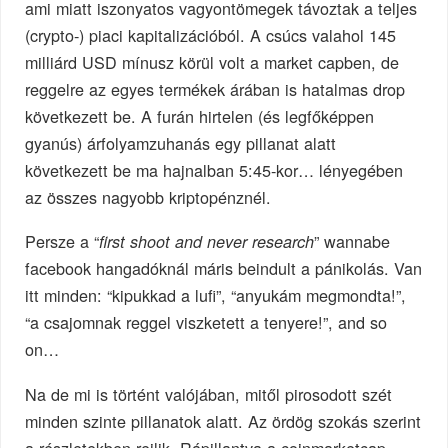
ami miatt iszonyatos vagyontömegek távoztak a teljes
(crypto-) piaci kapitalizációból. A csúcs valahol 145
milliárd USD mínusz körül volt a market capben, de
reggelre az egyes termékek árában is hatalmas drop
következett be. A furán hirtelen (és legfőképpen
gyanús) árfolyamzuhanás egy pillanat alatt
következett be ma hajnalban 5:45-kor… lényegében
az összes nagyobb kriptopénznél.
Persze a “
” wannabe
first shoot and never research
facebook hangadóknál máris beindult a pánikolás. Van
itt minden: “kipukkad a lufi”, “anyukám megmondta!”,
“a csajomnak reggel viszketett a tenyere!”, and so
on…
Na de mi is történt valójában, mitől pirosodott szét
minden szinte pillanatok alatt. Az ördög szokás szerint