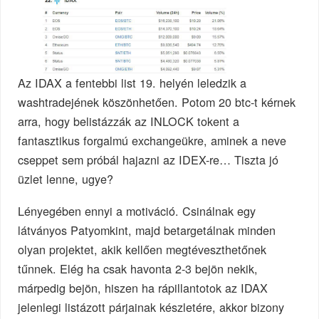
Az IDAX a fentebbi list 19. helyén leledzik a
washtradejének köszönhetően. Potom 20 btc-t kérnek
arra, hogy belistázzák az INLOCK tokent a
fantasztikus forgalmú exchangeükre, aminek a neve
cseppet sem próbál hajazni az IDEX-re… Tiszta jó
üzlet lenne, ugye?
Lényegében ennyi a motiváció. Csinálnak egy
látványos Patyomkint, majd betargetálnak minden
olyan projektet, akik kellően megtéveszthetőnek
tűnnek. Elég ha csak havonta 2-3 bejön nekik,
márpedig bejön, hiszen ha rápillantotok az IDAX
jelenlegi listázott párjainak készletére, akkor bizony