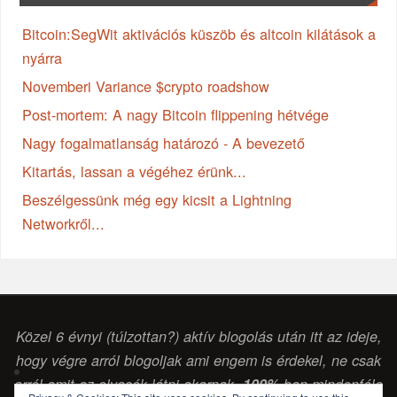
Bitcoin:SegWit aktivációs küszöb és altcoin kilátások a
nyárra
Novemberi Variance $crypto roadshow
Post-mortem: A nagy Bitcoin flippening hétvége
Nagy fogalmatlanság határozó - A bevezető
Kitartás, lassan a végéhez érünk...
Beszélgessünk még egy kicsit a Lightning
Networkről...
Közel 6 évnyi (túlzottan?) aktív blogolás után itt az ideje,
hogy végre arról blogoljak ami engem is érdekel, ne csak
arról amit az olvasók látni akarnak.
100%
-ban mindenféle