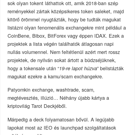
sok olyan tokent láthattok ott, amik 2018-ban szép
reményekkel zártak középsikeres token saleket, majd
kitörő örömmel nyugtázták, hogy be tudták magukat
listázni olyan fenomenális exchangekre mint például a
CoinBene, Bibox, BitForex vagy éppen IDAX. Ezek a
projektek a lista végén találhatók átlagosan napi
nullás volumennel. Nem feltétlenül azért mert rossz
projektek, de nyilván sokat ártott a büdzséjüknek,
hogy a tokensale után “
” belistázták
19-re lapot húzva
magukat ezekre a kamu/scam exchangekre.
Patyomkin exchange, washtrade, scam,
megtévesztés, illúzió… Néhány újabb kártya a
kriptovilág Tarot Deckjéből.
Márpedig a deck folyamatosan bővül. A legújabb
lapokat most az IEO és launchpad szolgáltatások