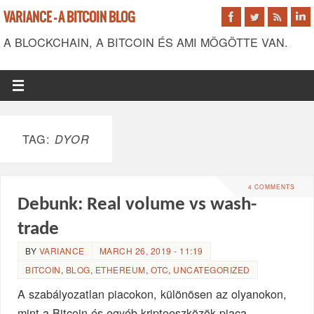
VARIANCE - A BITCOIN BLOG
A BLOCKCHAIN, A BITCOIN ÉS AMI MÖGÖTTE VAN.
TAG:
DYOR
4 COMMENTS
Debunk: Real volume vs wash-
trade
BY
VARIANCE
MARCH 26, 2019 - 11:19
BITCOIN
,
BLOG
,
ETHEREUM
,
OTC
,
UNCATEGORIZED
A szabályozatlan piacokon, különösen az olyanokon,
mint a Bitcoin és egyéb kriptoeszközök piaca