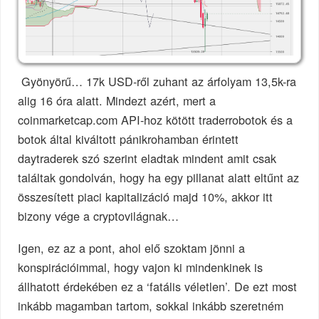
Gyönyörű… 17k USD-ről zuhant az árfolyam 13,5k-ra
alig 16 óra alatt. Mindezt azért, mert a
coinmarketcap.com API-hoz kötött traderrobotok és a
botok által kiváltott pánikrohamban érintett
daytraderek szó szerint eladtak mindent amit csak
találtak gondolván, hogy ha egy pillanat alatt eltűnt az
összesített piaci kapitalizáció majd 10%, akkor itt
bizony vége a cryptovilágnak…
Igen, ez az a pont, ahol elő szoktam jönni a
konspirációimmal, hogy vajon ki mindenkinek is
állhatott érdekében ez a ‘fatális véletlen’. De ezt most
inkább magamban tartom, sokkal inkább szeretném