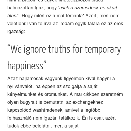
halmozottan igaz, hogy ‘
csak a szemednek ne akarj
‘. Hogy miért ez a mai témánk? Azért, mert nem
hinni
véletlenül van felírva az irodám egyik falára ez az örök
igazság:
“We ignore truths for temporary
happiness”
Azaz hajlamosak vagyunk figyelmen kívül hagyni a
nyilvánvalót, ha éppen az szolgálja a saját
kényelmünket és örömünket. A mai cikkben szeretném
olyan bugyrait is bemutatni az exchangekhez
kapcsolódó washtradenek, amivel a legtöbb
felhasználó nem igazán találkozik. Én is csak azért
tudok ebbe belelátni, mert a saját