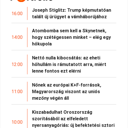
Joseph Stiglitz: Trump képmutatóan
16:00
talált új ürügyet a vámháborújához
Atombomba sem kell a Skynetnek,
14:00
hogy szétégessen minket – elég egy
hőkupola
Nettó nulla kibocsátás: az eheti
12:00
hőhullám is rámutatott arra, miért
lenne fontos ezt elérni
Nőnek az európai K+F-források,
11:00
Magyarország viszont az uniós
mezőny végén áll
Kiszabadulhat Oroszország
szorításából az elfeledett
10:00
nyersanyagóriás: új befektetési sztori