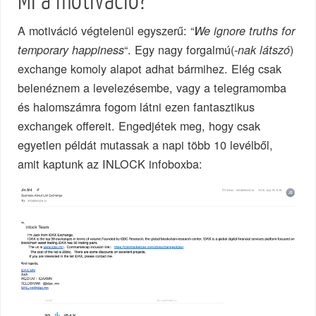
Mi a motiváció?
A motiváció végtelenül egyszerű: “
We ignore truths for
“. Egy nagy forgalmú(
)
temporary happiness
-nak látszó
exchange komoly alapot adhat bármihez. Elég csak
belenéznem a levelezésembe, vagy a telegramomba
és halomszámra fogom látni ezen fantasztikus
exchangek offereit. Engedjétek meg, hogy csak
egyetlen példát mutassak a napi több 10 levélből,
amit kaptunk az INLOCK infoboxba: