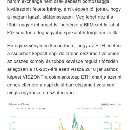
három exchange nem csak sebészi pontossággal
kiválasztott fekete bárány, amik éppen jól jöttek, hogy
a magam igazát alátámasszam. Meg lehet nézni a
többi nagy exchanget is, beleérve a BitMexet is, ahol
közismerten a legnagyobb spekulatív forgalom zajlik.
Ha egyezményesen kimondható, hogy az ETH esetén
a csúcshoz képesti napi dollárban elszámolt volumen
az összes komoly és többé kevésbé regulált tőzsdén
átlagosan a 10-20%-ára esett vissza 2018 januárhoz
képest VISZONT a coinmarketcap ETH chartja szerint
ennek ellenére a napi dollárban elszámolt volumen
mégis ugyanazon a szinten van: