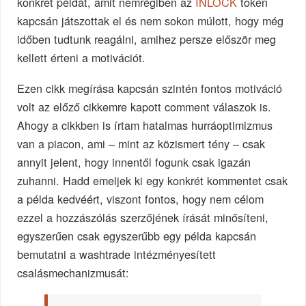
konkrét példát, amit nemrégiben az
INLOCK
token
kapcsán játszottak el és nem sokon múlott, hogy még
időben tudtunk reagálni, amihez persze először meg
kellett érteni a motivációt.
Ezen cikk megírása kapcsán szintén fontos motiváció
volt az előző cikkemre kapott comment válaszok is.
Ahogy a cikkben is írtam hatalmas hurráoptimizmus
van a piacon, ami – mint az közismert tény – csak
annyit jelent, hogy innentől fogunk csak igazán
zuhanni. Hadd emeljek ki egy konkrét kommentet csak
a példa kedvéért, viszont fontos, hogy nem célom
ezzel a hozzászólás szerzőjének írását minősíteni,
egyszerűen csak egyszerűbb egy példa kapcsán
bemutatni a washtrade intézményesített
csalásmechanizmusát: