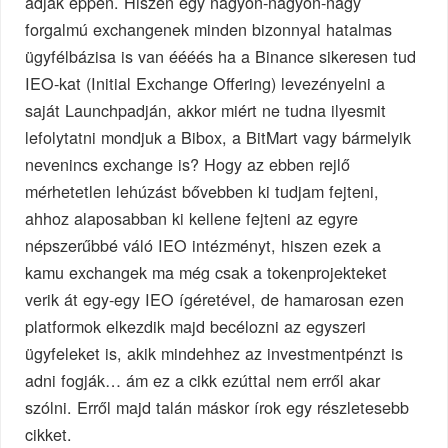
adják éppen. Hiszen egy nagyon-nagyon-nagy
forgalmú exchangenek minden bizonnyal hatalmas
ügyfélbázisa is van éééés ha a Binance sikeresen tud
IEO-kat (Initial Exchange Offering) levezényelni a
saját Launchpadján, akkor miért ne tudna ilyesmit
lefolytatni mondjuk a Bibox, a BitMart vagy bármelyik
nevenincs exchange is? Hogy az ebben rejlő
mérhetetlen lehúzást bővebben ki tudjam fejteni,
ahhoz alaposabban ki kellene fejteni az egyre
népszerűbbé váló IEO intézményt, hiszen ezek a
kamu exchangek ma még csak a tokenprojekteket
verik át egy-egy IEO ígéretével, de hamarosan ezen
platformok elkezdik majd becélozni az egyszeri
ügyfeleket is, akik mindehhez az investmentpénzt is
adni fogják… ám ez a cikk ezúttal nem erről akar
szólni. Erről majd talán máskor írok egy részletesebb
cikket.