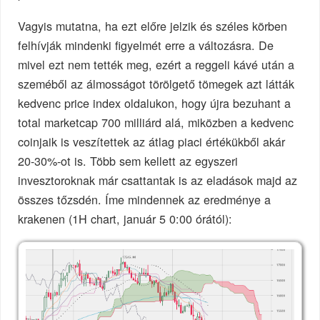
Vagyis mutatna, ha ezt előre jelzik és széles körben
felhívják mindenki figyelmét erre a változásra. De
mivel ezt nem tették meg, ezért a reggeli kávé után a
szeméből az álmosságot törölgető tömegek azt látták
kedvenc price index oldalukon, hogy újra bezuhant a
total marketcap 700 milliárd alá, miközben a kedvenc
coinjaik is veszítettek az átlag piaci értékükből akár
20-30%-ot is. Több sem kellett az egyszeri
invesztoroknak már csattantak is az eladások majd az
összes tőzsdén. Íme mindennek az eredménye a
krakenen (1H chart, január 5 0:00 órától):