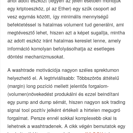
ahol adott eszközt (legyen az jelen esetben mondjuk
egy kriptoeszköz, pl az Ether) egy szűk csoport ad
vesz egymás között, így minimális mennyiségű
befektetéssel is hatalmas volument tud generálni, ami
megtévesztő lehet, hiszen azt a képet sugallja, mintha
az adott eszköz iránt hatalmas kereslet lenne, amely
információ komolyan befolyásolhatja az esetleges
döntési mechanizmusokat.
A washtrade motivációja nagyon széles sprektumon
helyezhető el. A legtriviálisabb: Többszörös áttételű
(margin) long pozíció mellett jelentős forgalom-
(volumen)növekedést produkálni és ezzel beindítani
egy pump and dump sémát, hiszen nagyon sok trading
signal tool pozitív jelként értékeli a hirtelen megugró
forgalmat. Persze ennél sokkal komplexebb okai is
lehetnek a washtradenek. A cikk végén bemutatok egy