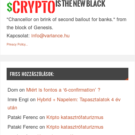
IS THE NEW BLACK
CRYPTO
$
"Chancellor on brink of second bailout for banks." from
the block of Genesis.
Kapcsolat:
info@variance.hu
Privacy Policy...
FRISS HOZZÁSZÓLÁSOK:
Dom
on
Miért is fontos a ‘6-confirmation’ ?
Imre Engi
on
Hybrid + Napelem: Tapasztalatok 4 év
után
Pataki Ferenc
on
Kripto katasztrófaturizmus
Pataki Ferenc
on
Kripto katasztrófaturizmus