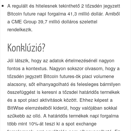
A regulált és hitelesnek tekinthető 2 tőzsdén jegyzett
Bitcoin future napi forgalma 41,3 millió dollár. Amiből
a CME Group 39,7 millió dolláros szelettel
rendelkezik.
Konklúzió?
Jól látszik, hogy az adatok értelmezésénél nagyon
fontos a kontextus. Nagyon sokszor olvasom, hogy a
tőzsdén jegyzett Bitcoin futures-ök piaci volumene
alacsony, sőt elhanyagolható és felesleges bármilyen
összefüggést is keresni a tőzsdei határidős termékek
és a spot piaci aktivitások között. Ehhez képest a
BitWise elemzéséből kiderül, hogy valójában sokkal
szűkebb az olló. A határidős termékek napi forgalma
több mint 10%-át teszi ki a spot exchange