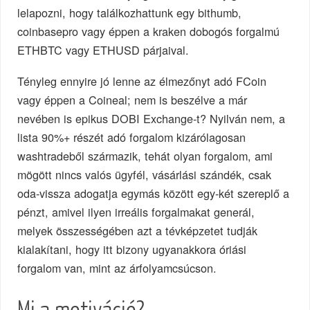
lelapozni, hogy találkozhattunk egy bithumb,
coinbasepro vagy éppen a kraken dobogós forgalmú
ETHBTC vagy ETHUSD párjaival.
Tényleg ennyire jó lenne az élmezőnyt adó FCoin
vagy éppen a Coineal; nem is beszélve a már
nevében is epikus DOBI Exchange-t? Nyilván nem, a
lista 90%+ részét adó forgalom kizárólagosan
washtradeből származik, tehát olyan forgalom, ami
mögött nincs valós ügyfél, vásárlási szándék, csak
oda-vissza adogatja egymás között egy-két szereplő a
pénzt, amivel ilyen irreális forgalmakat generál,
melyek összességében azt a tévképzetet tudják
kialakítani, hogy itt bizony ugyanakkora óriási
forgalom van, mint az árfolyamcsúcson.