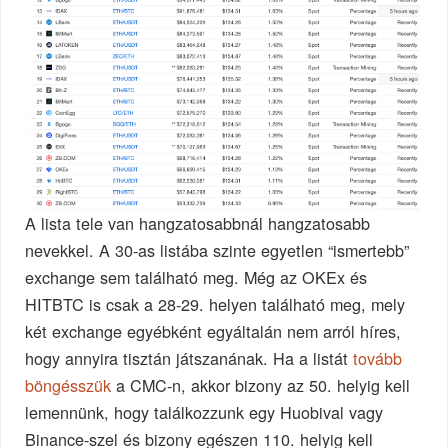
A lista tele van hangzatosabbnál hangzatosabb
nevekkel. A 30-as listába szinte egyetlen “ismertebb”
exchange sem található meg. Még az OKEx és
HITBTC is csak a 28-29. helyen található meg, mely
két exchange egyébként egyáltalán nem arról híres,
hogy annyira tisztán játszanának. Ha a listát
tovább
böngésszük
a CMC-n, akkor bizony az 50. helyig kell
lemennünk, hogy találkozzunk egy Huobival vagy
Binance-szel és bizony egészen 110. helyig kell