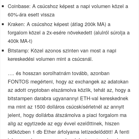
Coinbase: A csúcshoz képest a napi volumen közel a
60%-ára esett vissza
Kraken: A csúcshoz képest (átlag 200k MA) a
forgalom közel a 2x-esére növekedett (alulról súrolja a
400k MA-t)
Bitstamp: Közel azonos szinten van most a napi
kereskedési volumen mint a csúcsnál.
…. és hosszan sorolhatnám tovább, azonban
FONTOS megérteni, hogy az exchangek az adatokan
az adott cryptoban elszámolva közlik, tehát az, hogy a
bitstampen darabra ugyanannyi ETH-val kereskednek
ma mint az 1500 dolláros csúcskísérletnél az annyit
jelent, hogy dollárba átszámolva a piaci forgalom ma
alig az egytizede az egy évvel ezelőttinek, hiszen
időközben 1 db Ether árfolyama letizedelődött! A fenti