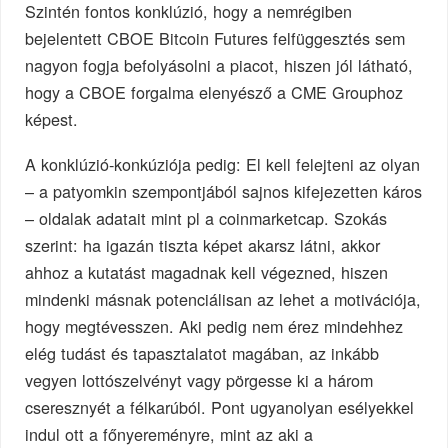
Szintén fontos konklúzió, hogy a nemrégiben
bejelentett CBOE Bitcoin Futures felfüggesztés sem
nagyon fogja befolyásolni a piacot, hiszen jól látható,
hogy a CBOE forgalma elenyésző a CME Grouphoz
képest.
A konklúzió-konkúziója pedig: El kell felejteni az olyan
– a patyomkin szempontjából sajnos kifejezetten káros
– oldalak adatait mint pl a coinmarketcap. Szokás
szerint: ha igazán tiszta képet akarsz látni, akkor
ahhoz a kutatást magadnak kell végezned, hiszen
mindenki másnak potenciálisan az lehet a motivációja,
hogy megtévesszen. Aki pedig nem érez mindehhez
elég tudást és tapasztalatot magában, az inkább
vegyen lottószelvényt vagy pörgesse ki a három
cseresznyét a félkarúból. Pont ugyanolyan esélyekkel
indul ott a főnyereményre, mint az aki a