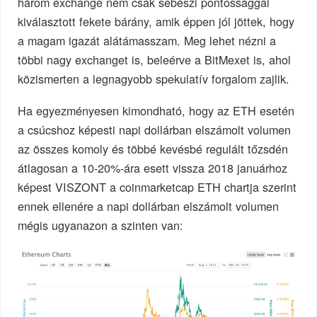
három exchange nem csak sebészi pontossággal
kiválasztott fekete bárány, amik éppen jól jöttek, hogy
a magam igazát alátámasszam. Meg lehet nézni a
többi nagy exchanget is, beleérve a BitMexet is, ahol
közismerten a legnagyobb spekulatív forgalom zajlik.
Ha egyezményesen kimondható, hogy az ETH esetén
a csúcshoz képesti napi dollárban elszámolt volumen
az összes komoly és többé kevésbé regulált tőzsdén
átlagosan a 10-20%-ára esett vissza 2018 januárhoz
képest VISZONT a coinmarketcap ETH chartja szerint
ennek ellenére a napi dollárban elszámolt volumen
mégis ugyanazon a szinten van: