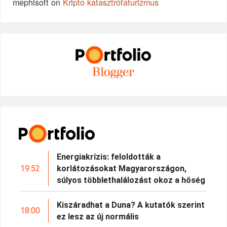
mephisoft
on
Kripto katasztrófaturizmus
Energiakrízis: feloldották a
19:52
korlátozásokat Magyarországon,
súlyos többlethalálozást okoz a hőség
Kiszáradhat a Duna? A kutatók szerint
18:00
ez lesz az új normális