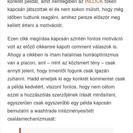
konkrét példát, amit nemrégiben az
INLOCK
token
kapcsán játszottak el és nem sokon múlott, hogy még
időben tudtunk reagálni, amihez persze először meg
kellett érteni a motivációt.
Ezen cikk megírása kapcsán szintén fontos motiváció
volt az előző cikkemre kapott comment válaszok is.
Ahogy a cikkben is írtam hatalmas hurráoptimizmus
van a piacon, ami – mint az közismert tény – csak
annyit jelent, hogy innentől fogunk csak igazán
zuhanni. Hadd emeljek ki egy konkrét kommentet csak
a példa kedvéért, viszont fontos, hogy nem célom
ezzel a hozzászólás szerzőjének írását minősíteni,
egyszerűen csak egyszerűbb egy példa kapcsán
bemutatni a washtrade intézményesített
csalásmechanizmusát: