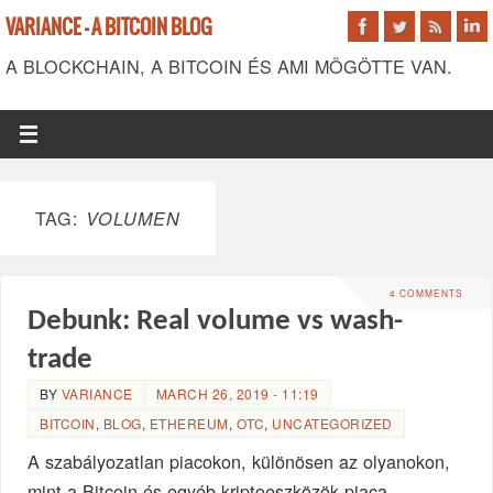
VARIANCE - A BITCOIN BLOG
A BLOCKCHAIN, A BITCOIN ÉS AMI MÖGÖTTE VAN.
TAG:
VOLUMEN
4 COMMENTS
Debunk: Real volume vs wash-
trade
BY
VARIANCE
MARCH 26, 2019 - 11:19
BITCOIN
,
BLOG
,
ETHEREUM
,
OTC
,
UNCATEGORIZED
A szabályozatlan piacokon, különösen az olyanokon,
mint a Bitcoin és egyéb kriptoeszközök piaca