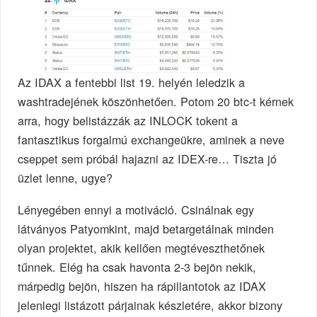
Az IDAX a fentebbi list 19. helyén leledzik a
washtradejének köszönhetően. Potom 20 btc-t kérnek
arra, hogy belistázzák az INLOCK tokent a
fantasztikus forgalmú exchangeükre, aminek a neve
cseppet sem próbál hajazni az IDEX-re… Tiszta jó
üzlet lenne, ugye?
Lényegében ennyi a motiváció. Csinálnak egy
látványos Patyomkint, majd betargetálnak minden
olyan projektet, akik kellően megtéveszthetőnek
tűnnek. Elég ha csak havonta 2-3 bejön nekik,
márpedig bejön, hiszen ha rápillantotok az IDAX
jelenlegi listázott párjainak készletére, akkor bizony