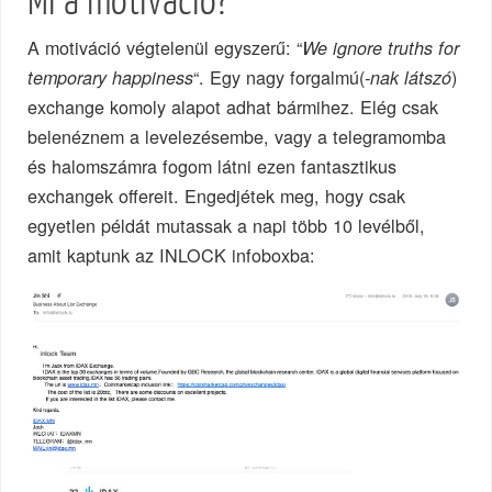
Mi a motiváció?
A motiváció végtelenül egyszerű: “
We ignore truths for
“. Egy nagy forgalmú(
)
temporary happiness
-nak látszó
exchange komoly alapot adhat bármihez. Elég csak
belenéznem a levelezésembe, vagy a telegramomba
és halomszámra fogom látni ezen fantasztikus
exchangek offereit. Engedjétek meg, hogy csak
egyetlen példát mutassak a napi több 10 levélből,
amit kaptunk az INLOCK infoboxba: