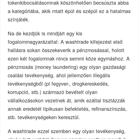
tokenkibocsátásomnak köszönhetően becsúszta abba
a kategóriába, akik miatt épül és szépül ez a hatalmas
színjáték.
Na de kezdjük is mindjárt egy kis
fogalommagyarázattal: A washtrade kifejezést első
hallásra sokan összekeverik a pénzmosással, holott
ezen két fogalomnak nincs semmi köze egymáshoz. A
pénzmosás (money laundering) egy olyan gazdasági
csalási tevékenység, ahol jellemzően illegális
tevékenységből (pl fegyver-, drogkereskedés,
korrupció, stb.) származó bevételt olyan
vállalkozásokon vezetnek át, amik ezáltal tisztázzák
annak eredetét tipikusan befektetés, refinanszírozás,
stb. tevékenységeken keresztül.
A washtrade ezzel szemben egy olyan tevékenység,