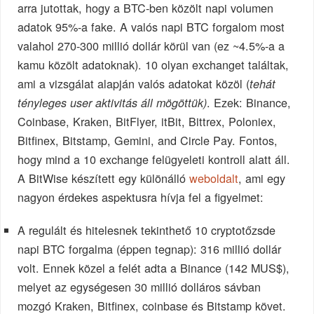
arra jutottak, hogy a BTC-ben közölt napi volumen
adatok 95%-a fake. A valós napi BTC forgalom most
valahol 270-300 millió dollár körül van (ez ~4.5%-a a
kamu közölt adatoknak). 10 olyan exchanget találtak,
ami a vizsgálat alapján valós adatokat közöl (
tehát
. Ezek: Binance,
tényleges user aktivitás áll mögöttük)
Coinbase, Kraken, BitFlyer, itBit, Bittrex, Poloniex,
Bitfinex, Bitstamp, Gemini, and Circle Pay. Fontos,
hogy mind a 10 exchange felügyeleti kontroll alatt áll.
A BitWise készített egy különálló
weboldalt
, ami egy
nagyon érdekes aspektusra hívja fel a figyelmet:
A regulált és hitelesnek tekinthető 10 cryptotőzsde
napi BTC forgalma (éppen tegnap): 316 millió dollár
volt. Ennek közel a felét adta a Binance (142 MUS$),
melyet az egységesen 30 millió dolláros sávban
mozgó Kraken, Bitfinex, coinbase és Bitstamp követ.