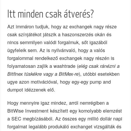
Itt minden csak átverés?
Azt immáron tudjuk, hogy az exchangek nagy része
csak színjátékot játszik a haszonszerzés okán és
nincs semmilyen valódi forgalmuk, sőt igazából
ügyfeleik sem. Az is nyilvánvaló, hogy a valós
forgalommal rendelkező exchangek nagy részén is
folyamatosan zajlik a washtrade (
elég csak ránézni a
), utóbbi esetekben
Bitfinex tüskékre vagy a BitMex-re
ugye azon motivációval, hogy egy-egy pump and
dumpot idézzenek elő.
Hogy mennyire igaz mindez, arról nemrégiben a
BitWise Investment készített egy komolyabb elemzést
a SEC megbízásából. Az összes egy millió dollár napi
forgalmat legalább produkáló exchanget vizsgálták és