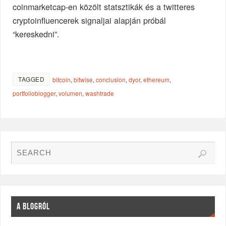
coinmarketcap-en közölt statsztikák és a twitteres
cryptoinfluencerek signaljai alapján próbál
“kereskedni”.
TAGGED
bitcoin
,
bitwise
,
conclusion
,
dyor
,
ethereum
,
portfolioblogger
,
volumen
,
washtrade
A BLOGRÓL