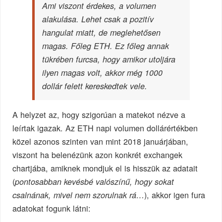
Ami viszont érdekes, a volumen
alakulása. Lehet csak a pozitív
hangulat miatt, de meglehetősen
magas. Főleg ETH. Ez főleg annak
tükrében furcsa, hogy amikor utoljára
ilyen magas volt, akkor még 1000
dollár felett kereskedtek vele.
A helyzet az, hogy szigorúan a matekot nézve a
leírtak igazak. Az ETH napi volumen dollárértékben
közel azonos szinten van mint 2018 januárjában,
viszont ha belenézünk azon konkrét exchangek
chartjába, amiknek mondjuk el is hisszük az adatait
(
pontosabban kevésbé valószínű, hogy sokat
), akkor igen fura
csalnának, mivel nem szorulnak rá…
adatokat fogunk látni: