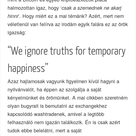
halmozottan igaz, hogy ‘
csak a szemednek ne akarj
‘. Hogy miért ez a mai témánk? Azért, mert nem
hinni
véletlenül van felírva az irodám egyik falára ez az örök
igazság:
“We ignore truths for temporary
happiness”
Azaz hajlamosak vagyunk figyelmen kívül hagyni a
nyilvánvalót, ha éppen az szolgálja a saját
kényelmünket és örömünket. A mai cikkben szeretném
olyan bugyrait is bemutatni az exchangekhez
kapcsolódó washtradenek, amivel a legtöbb
felhasználó nem igazán találkozik. Én is csak azért
tudok ebbe belelátni, mert a saját