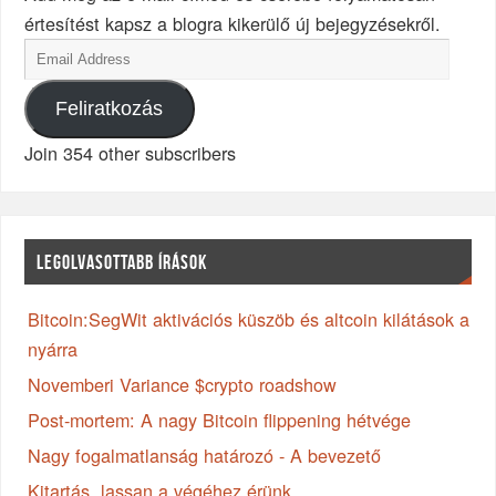
értesítést kapsz a blogra kikerülő új bejegyzésekről.
Feliratkozás
Join 354 other subscribers
LEGOLVASOTTABB ÍRÁSOK
Bitcoin:SegWit aktivációs küszöb és altcoin kilátások a
nyárra
Novemberi Variance $crypto roadshow
Post-mortem: A nagy Bitcoin flippening hétvége
Nagy fogalmatlanság határozó - A bevezető
Kitartás, lassan a végéhez érünk...