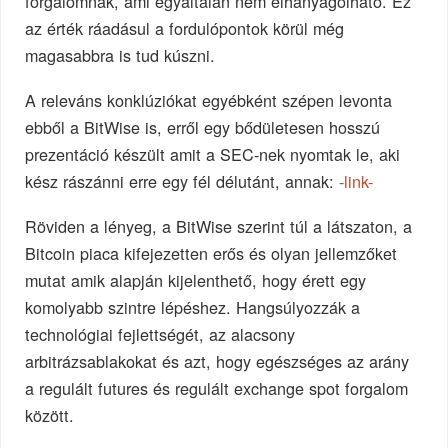
forgalomnak, ami egyáltalán nem elhanyagolható. Ez
az érték ráadásul a fordulópontok körül még
magasabbra is tud kúszni.
A releváns konklúziókat egyébként szépen levonta
ebből a BitWise is, erről egy bődületesen hosszú
prezentáció készült amit a SEC-nek nyomtak le, aki
kész rászánni erre egy fél délutánt, annak:
-link-
Röviden a lényeg, a BitWise szerint túl a látszaton, a
Bitcoin piaca kifejezetten erős és olyan jellemzőket
mutat amik alapján kijelenthető, hogy érett egy
komolyabb szintre lépéshez. Hangsúlyozzák a
technológiai fejlettségét, az alacsony
arbitrázsablakokat és azt, hogy egészséges az arány
a regulált futures és regulált exchange spot forgalom
között.