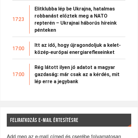
Elitklubba lép be Ukrajna, hatalmas
robbanást előztek meg a NATO
17:23
repterén – Ukrajnai háborús híreink
pénteken
Itt az idő, hogy újragondoljuk a kelet-
17:00
közép-európai energiareflexeinket
Rég látott ilyen jó adatot a magyar
17:00
gazdaság: már csak az a kérdés, mit
lép erre a jegybank
FELIRATKOZÁS E-MAIL ÉRTESÍTÉSRE
Add meg az e-mail címed és cserébe folyamatosan