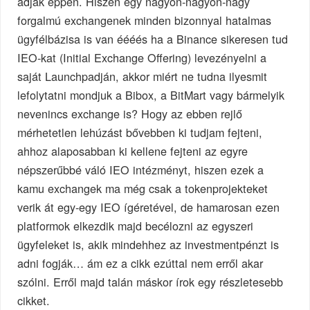
adják éppen. Hiszen egy nagyon-nagyon-nagy
forgalmú exchangenek minden bizonnyal hatalmas
ügyfélbázisa is van éééés ha a Binance sikeresen tud
IEO-kat (Initial Exchange Offering) levezényelni a
saját Launchpadján, akkor miért ne tudna ilyesmit
lefolytatni mondjuk a Bibox, a BitMart vagy bármelyik
nevenincs exchange is? Hogy az ebben rejlő
mérhetetlen lehúzást bővebben ki tudjam fejteni,
ahhoz alaposabban ki kellene fejteni az egyre
népszerűbbé váló IEO intézményt, hiszen ezek a
kamu exchangek ma még csak a tokenprojekteket
verik át egy-egy IEO ígéretével, de hamarosan ezen
platformok elkezdik majd becélozni az egyszeri
ügyfeleket is, akik mindehhez az investmentpénzt is
adni fogják… ám ez a cikk ezúttal nem erről akar
szólni. Erről majd talán máskor írok egy részletesebb
cikket.