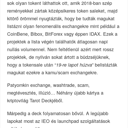
sok olyan tokent láthattok ott, amik 2018-ban szép
reményekkel zártak középsikeres token saleket, majd
kitörő örömmel nyugtázták, hogy be tudták magukat
listázni olyan fenomenális exchangekre mint például a
CoinBene, Bibox, BitForex vagy éppen IDAX. Ezek a
projektek a lista végén találhatók átlagosan napi
nullás volumennel. Nem feltétlenül azért mert rossz
projektek, de nyilván sokat ártott a büdzséjüknek,
hogy a tokensale után “
” belistázták
19-re lapot húzva
magukat ezekre a kamu/scam exchangekre.
Patyomkin exchange, washtrade, scam,
megtévesztés, illúzió… Néhány újabb kártya a
kriptovilág Tarot Deckjéből.
Márpedig a deck folyamatosan bővül. A legújabb
lapokat most az IEO és launchpad szolgáltatások