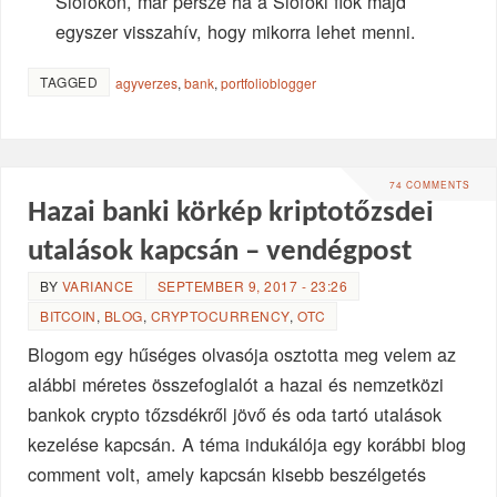
Siófokon, már persze ha a Siófoki fiók majd
egyszer visszahív, hogy mikorra lehet menni.
TAGGED
agyverzes
,
bank
,
portfolioblogger
74 COMMENTS
Hazai banki körkép kriptotőzsdei
utalások kapcsán – vendégpost
BY
VARIANCE
SEPTEMBER 9, 2017 - 23:26
BITCOIN
,
BLOG
,
CRYPTOCURRENCY
,
OTC
Blogom egy hűséges olvasója osztotta meg velem az
alábbi méretes összefoglalót a hazai és nemzetközi
bankok crypto tőzsdékről jövő és oda tartó utalások
kezelése kapcsán. A téma indukálója egy korábbi blog
comment volt, amely kapcsán kisebb beszélgetés