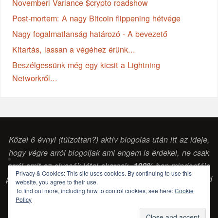
Novemberi Variance $crypto roadshow
Post-mortem: A nagy Bitcoin flippening hétvége
Nagy fogalmatlanság határozó - A bevezető
Kitartás, lassan a végéhez érünk...
Beszélgessünk még egy kicsit a Lightning
Networkről...
Közel 6 évnyi (túlzottan?) aktív blogolás után itt az ideje,
hogy végre arról blogoljak ami engem is érdekel, ne csak
arról amit az olvasók látni akarnak.
100%
-ban mindenféle
Privacy & Cookies: This site uses cookies. By continuing to use this
pénzintézettől vagy egyéb vállalkozástól független szabad
website, you agree to their use.
To find out more, including how to control cookies, see here:
Cookie
gondolkodású (
sokszor laikus, de legalább
) érdeklődő
Policy
blog. (Csabai Csaba, blogger...)