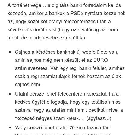
A történet vége… a digitális banki forradalom kellős
közepén, amikor a bankok a PSD2 nyitásra készülnek
az, hogy közel két órányi telecenterezés után a
következők derültek ki (hogy ez a valóság azt nem
tudni, de mindenesetre ez derült ki):
Sajnos a kérdéses banknak új webfelülete van,
amin sajnos még nem készült el az EURO
számlavezetés. Van egy régi banki felület, amihez
csak a régi számlatulajok férnek hozzám az újak
sajnos nem.
Utalni persze lehet telecenteren keresztül, ha a
kedves ügyfél elfogadja, hogy egy totálisan más
számra megy az utalás mint amit bediktál mivel a
“középső négyes szám kiesik…” (agyfasz…)
Vagy persze lehet utalni 70 km utazás után