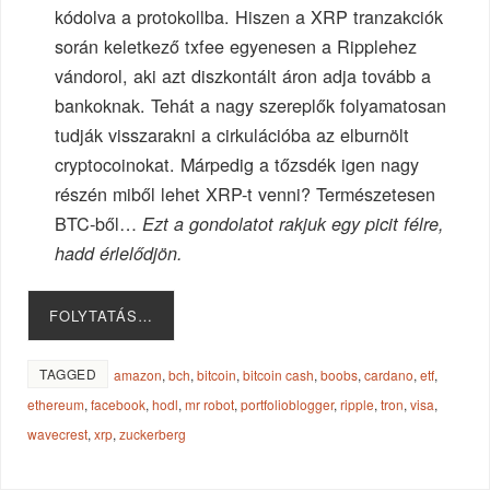
kódolva a protokollba. Hiszen a XRP tranzakciók
során keletkező txfee egyenesen a Ripplehez
vándorol, aki azt diszkontált áron adja tovább a
bankoknak. Tehát a nagy szereplők folyamatosan
tudják visszarakni a cirkulációba az elburnölt
cryptocoinokat. Márpedig a tőzsdék igen nagy
részén miből lehet XRP-t venni? Természetesen
BTC-ből…
Ezt a gondolatot rakjuk egy picit félre,
hadd érlelődjön.
FOLYTATÁS…
TAGGED
amazon
,
bch
,
bitcoin
,
bitcoin cash
,
boobs
,
cardano
,
etf
,
ethereum
,
facebook
,
hodl
,
mr robot
,
portfolioblogger
,
ripple
,
tron
,
visa
,
wavecrest
,
xrp
,
zuckerberg