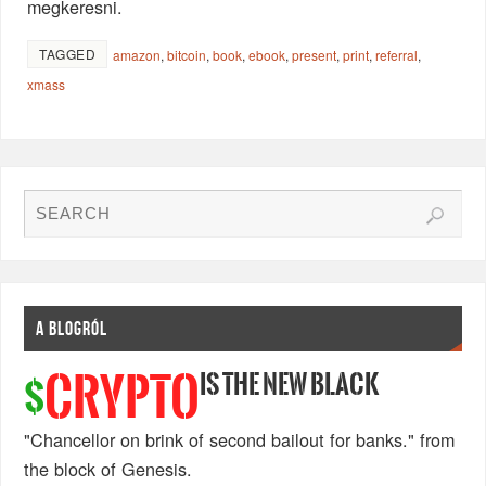
megkeresni.
TAGGED
amazon
,
bitcoin
,
book
,
ebook
,
present
,
print
,
referral
,
xmass
A BLOGRÓL
IS THE NEW BLACK
CRYPTO
$
"Chancellor on brink of second bailout for banks." from
the block of Genesis.