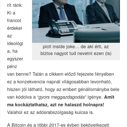
rít ránk:
Ki a
francot
érdekel
az
ideológi
picit inside joke… de aki érti, az
a, ha
biztos nagyot tud nevetni ezen (is)
egyszer
pénz
van benne? Talán a cikkem előző fejezete fényében
ez a konzekvencia napnál világosabban levonható,
hiszen jól látható, hogy az emberi génállományba bele
van kódolva a “
” igénye.
gyors meggazdagodás
Amit
ma kockáztathatsz, azt ne halaszd holnapra!
Valahol ez az adósrabszolgaság kulcsa is.
A Bitcoin és a többi 2017-es évben bekövetkezett