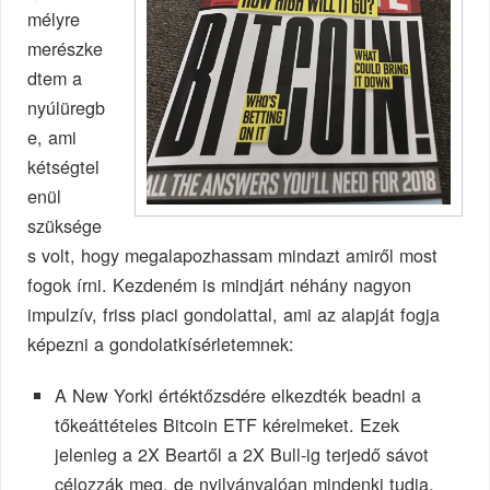
mélyre
merészke
dtem a
nyúlüregb
e, ami
kétségtel
enül
szüksége
s volt, hogy megalapozhassam mindazt amiről most
fogok írni. Kezdeném is mindjárt néhány nagyon
impulzív, friss piaci gondolattal, ami az alapját fogja
képezni a gondolatkísérletemnek:
A New Yorki értéktőzsdére elkezdték beadni a
tőkeáttételes Bitcoin ETF kérelmeket. Ezek
jelenleg a 2X Beartől a 2X Bull-ig terjedő sávot
célozzák meg, de nyilvánvalóan mindenki tudja,