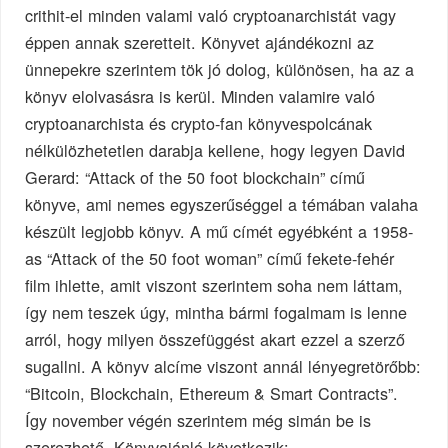
crithit-el minden valami való cryptoanarchistát vagy
éppen annak szeretteit. Könyvet ajándékozni az
ünnepekre szerintem tök jó dolog, különösen, ha az a
könyv elolvasásra is kerül. Minden valamire való
cryptoanarchista és crypto-fan könyvespolcának
nélkülözhetetlen darabja kellene, hogy legyen David
Gerard: “Attack of the 50 foot blockchain” című
könyve, ami nemes egyszerűséggel a témában valaha
készült legjobb könyv. A mű címét egyébként a 1958-
as “Attack of the 50 foot woman” című fekete-fehér
film ihlette, amit viszont szerintem soha nem láttam,
így nem teszek úgy, mintha bármi fogalmam is lenne
arról, hogy milyen összefüggést akart ezzel a szerző
sugallni. A könyv alcíme viszont annál lényegretörőbb:
“Bitcoin, Blockchain, Ethereum & Smart Contracts”.
Így november végén szerintem még simán be is
szerezhető. Könyvajánló következik: