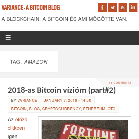
VARIANCE - A BITCOIN BLOG
A BLOCKCHAIN, A BITCOIN ÉS AMI MÖGÖTTE VAN.
TAG:
AMAZON
44 COMMENTS
2018-as Bitcoin vízióm (part#2)
BY
VARIANCE
JANUARY 7, 2018 - 14:50
BITCOIN
,
BLOG
,
CRYPTOCURRENCY
,
ETHEREUM
,
OTC
Az
előző
cikkben
igen