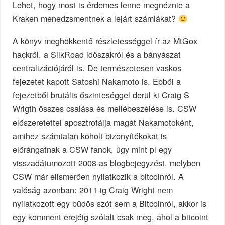
Lehet, hogy most is érdemes lenne megnéznie a
Kraken menedzsmentnek a lejárt számlákat?
A könyv meghökkentő részletességgel ír az MtGox
hackről, a SilkRoad időszakról és a bányászat
centralizációjáról is. De természetesen vaskos
fejezetet kapott Satoshi Nakamoto is. Ebből a
fejezetből brutális őszinteséggel derül ki Craig S
Wrigth összes csalása és mellébeszélése is. CSW
előszeretettel aposztrofálja magát Nakamotoként,
amihez számtalan koholt bizonyítékokat is
előrángatnak a CSW fanok, úgy mint pl egy
visszadátumozott 2008-as blogbejegyzést, melyben
CSW már elismerően nyilatkozik a bitcoinról. A
valóság azonban: 2011-ig Craig Wright nem
nyilatkozott egy büdös szót sem a Bitcoinról, akkor is
egy komment erejéig szólalt csak meg, ahol a bitcoint