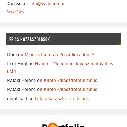
Kapcsolat:
info@variance.hu
Privacy Policy...
FRISS HOZZÁSZÓLÁSOK:
Dom
on
Miért is fontos a ‘6-confirmation’ ?
Imre Engi
on
Hybrid + Napelem: Tapasztalatok 4 év
után
Pataki Ferenc
on
Kripto katasztrófaturizmus
Pataki Ferenc
on
Kripto katasztrófaturizmus
mephisoft
on
Kripto katasztrófaturizmus