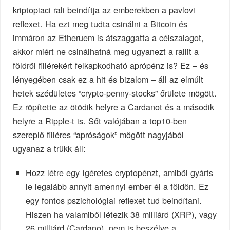
kriptopiaci rali beindítja az emberekben a pavlovi
reflexet. Ha ezt meg tudta csinálni a Bitcoin és
immáron az Etheruem is átszaggatta a célszalagot,
akkor miért ne csinálhatná meg ugyanezt a rallit a
földről fillérekért felkapkodható aprópénz is? Ez – és
lényegében csak ez a hit és bizalom – áll az elmúlt
hetek szédületes “crypto-penny-stocks” őrülete mögött.
Ez röpítette az ötödik helyre a Cardanot és a második
helyre a Ripple-t is. Sőt valójában a top10-ben
szereplő filléres “apróságok” mögött nagyjából
ugyanaz a trükk áll:
Hozz létre egy ígéretes cryptopénzt, amiből gyárts
le legalább annyit amennyi ember él a földön. Ez
egy fontos pszichológiai reflexet tud beindítani.
Hiszen ha valamiből létezik 38 milliárd (XRP), vagy
26 milliárd (Cardano), nem is beszélve a