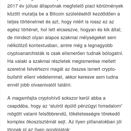
2017 év júliusi állapotnak megfelelő piaci körülmények
között mutatja be a Bitcoin születésétől kezdődően a
teljes történelmet és azt, hogy miért is rossz ez az
egész történet, hol lett elcseszve, hogyan és kik által;
de mindezt olyan alapos szakmai mélységeket sem
nélkülöző kontextusban, amire még a legnagyobb
cryptoanarchisták is csak elismerően tudnak bólogatni.
Ha valaki a szakmai részletek megismerése mellett
szeretné felvértezni magát az összes ismert crypto-
bullshit elleni védelemmel, akkor keresve sem tudna
ennél jobb olvasnivalót találni.
A magamfajta cryptohívő sokszor kerül abba a
csapdába, hogy az “alulról épülő pénzügyi forradalom”
mögött valami felsőbbrendű, tökéletességre törekedő
komplex ökoszisztémát sejt. Az ilyen pillanatokban jól
jönnek pl az ilyen gondolatok: