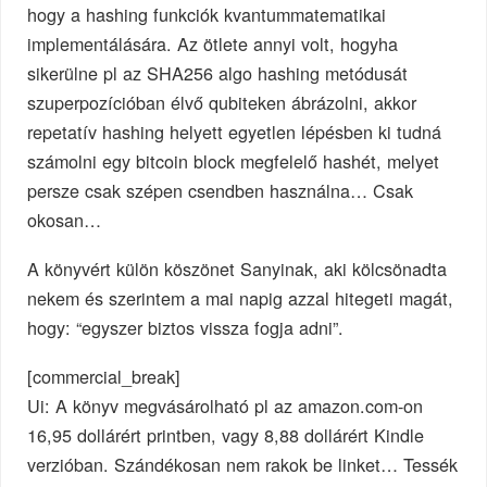
hogy a hashing funkciók kvantummatematikai
implementálására. Az ötlete annyi volt, hogyha
sikerülne pl az SHA256 algo hashing metódusát
szuperpozícióban élvő qubiteken ábrázolni, akkor
repetatív hashing helyett egyetlen lépésben ki tudná
számolni egy bitcoin block megfelelő hashét, melyet
persze csak szépen csendben használna… Csak
okosan…
A könyvért külön köszönet Sanyinak, aki kölcsönadta
nekem és szerintem a mai napig azzal hitegeti magát,
hogy: “egyszer biztos vissza fogja adni”.
[commercial_break]
Ui: A könyv megvásárolható pl az amazon.com-on
16,95 dollárért printben, vagy 8,88 dollárért Kindle
verzióban. Szándékosan nem rakok be linket… Tessék