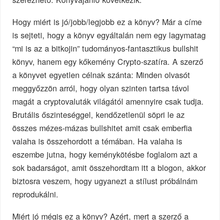
Hogy miért is jó/jobb/legjobb ez a könyv? Már a címe
is sejteti, hogy a könyv egyáltalán nem egy lagymatag
“mi is az a bitkojin” tudományos-fantasztikus bullshit
könyv, hanem egy kőkemény Crypto-szatíra. A szerző
a könyvet egyetlen célnak szánta: Minden olvasót
meggyőzzön arról, hogy olyan szinten tartsa távol
magát a cryptovaluták világától amennyire csak tudja.
Brutális őszinteséggel, kendőzetlenül söpri le az
összes mézes-mázas bullshitet amit csak emberfia
valaha is összehordott a témában. Ha valaha is
eszembe jutna, hogy keménykötésbe foglalom azt a
sok badarságot, amit összehordtam itt a blogon, akkor
biztosra veszem, hogy ugyanezt a stílust próbálnám
reprodukálni.
Miért jó mégis ez a könyv? Azért, mert a szerző a