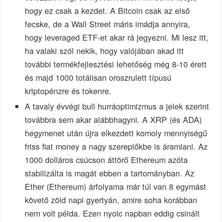
hogy ez csak a kezdet. A Bitcoin csak az első
fecske, de a Wall Street máris imádja annyira,
hogy leveraged ETF-et akar rá jegyezni. Mi lesz itt,
ha valaki szól nekik, hogy valójában akad itt
további termékfejlesztési lehetőség még 8-10 érett
és majd 1000 totálisan oroszrulett típusú
kriptopénzre és tokenre.
A tavaly évvégi bull hurráoptimizmus a jelek szerint
továbbra sem akar alábbhagyni. A XRP (és ADA)
hegymenet után újra elkezdett komoly mennyiségű
friss fiat money a nagy szereplőkbe is áramlani. Az
1000 dolláros csúcson áttörő Ethereum azóta
stabilizálta is magát ebben a tartományban. Az
Ether (Ethereum) árfolyama már túl van 8 egymást
követő zöld napi gyertyán, amire soha korábban
nem volt példa. Ezen nyolc napban eddig csinált