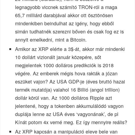
legnagyobb viccnek számító TRON-ról a maga
65,7 milliárd darabjával akkor ott ösztönösen
mindenkiben beindulhat az igény, hogy ebből
simán tudhatnék szerezni bőven és csak fog ez is
annyit emelkedni, mint a Bitcoin.
Amikor az XRP elérte a 3$-át, akkor már mindenki
10 dollárt vizionált január közepére, sőt
megjelentek 1000 dolláros predikciók is 2018
végére. Az emberek mégis hova rakták a józan
eszüket vajon? Az USA GDP-je (éves bruttó hazai
termék mutatója) valahol 16 Billió (angol trillion)
dollár körül van. Az 1000 dolláros Ripple azt
jelentené, hogy a tokenben akkumulálódó vagyon
duplája lenne az USA éves ‘vagyonának’, de pl
Kínát potom 4x verné meg. Ez így mennyire reális?
Az XRP kapcsán a manipuláció eleve bele van