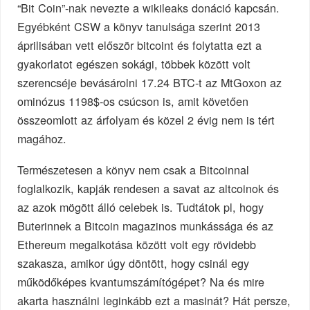
“Bit Coin”-nak nevezte a wikileaks donáció kapcsán.
Egyébként CSW a könyv tanulsága szerint 2013
áprilisában vett először bitcoint és folytatta ezt a
gyakorlatot egészen sokági, többek között volt
szerencséje bevásárolni 17.24 BTC-t az MtGoxon az
ominózus 1198$-os csúcson is, amit követően
összeomlott az árfolyam és közel 2 évig nem is tért
magához.
Természetesen a könyv nem csak a Bitcoinnal
foglalkozik, kapják rendesen a savat az altcoinok és
az azok mögött álló celebek is. Tudtátok pl, hogy
Buterinnek a Bitcoin magazinos munkássága és az
Ethereum megalkotása között volt egy rövidebb
szakasza, amikor úgy döntött, hogy csinál egy
működőképes kvantumszámítógépet? Na és mire
akarta használni leginkább ezt a masinát? Hát persze,