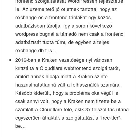
frontend szolgáltatását WordPressen fejlesztette
le. Az üzemeltető jó ötletnek tartotta, hogy az
exchange és a frontend táblákat egy közös
adatbázisban tárolja, így a soron következő
wordpress bugnál a támadó nem csak a frontend
adatbázisát tudta túrni, de egyben a teljes
exchange db-t is…
2016-ban a Kraken vezetősége nyilvánosan
kritizálta a Cloudflare webfrontend szolgáltatót,
amiért annak hibája miatt a Kraken szinte
használhatatlanná vált a felhasználók számára.
Később kiderült, hogy a probléma oka végül is
csak annyi volt, hogy a Kraken nem fizette be a
számláit a Cloudflare felé, akik 3x felszólítás utána
egyszerűen átrakták a szolgáltatást a “free-tier”-
be…