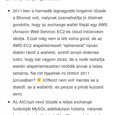
2011-ben a harmadik legnagyobb forgalmú tőzsde
a Bitomat volt, melynek üzemeltetője jó ötletnek
gondolta, hogy az exchange wallet fileját egy AWS
(Amazon Web Service) EC2-es cloud instanceon
tárolja. Ezzel még nem is lett volna gond, de az
AWS EC2 alapértelmezett “ephemeral” típusú
diskén tárolt a walletet, amiről annyit érdemes
tudni, hogy bár nagyon olcsó, de a node restartja
esetén alapértelmezetten törlődik annak a teljes
tartalma. Na mit tippeltek mi történt 2011
júniusában?
(Offkorz nem volt mentés se a
diskről, se a walletről, és persze a privát kulcsról
sem)
Az AllCrypt nevű tőzsde a teljes exchange
funkcióját MySQL adatbázison futtatta, melynek