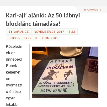
18 COMMENTS
Kari-aji’ ajánló: Az 50 lábnyi
blocklánc támadása!
BY
VARIANCE
NOVEMBER 26, 2017 - 16:22
BITCOIN
,
BLOG
,
ETHEREUM
,
OTC
Közeledn
ek az
ünnepek!
Ennek
kellemetl
en
nyomaszt
ó érzése
egyre
inkább