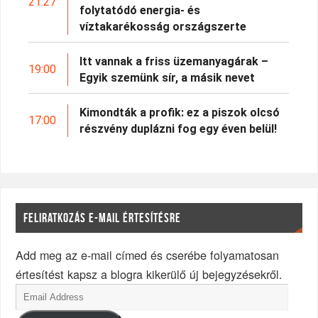
21:27
folytatódó energia- és
víztakarékosság országszerte
Itt vannak a friss üzemanyagárak –
19:00
Egyik szemünk sír, a másik nevet
Kimondták a profik: ez a piszok olcsó
17:00
részvény duplázni fog egy éven belül!
FELIRATKOZÁS E-MAIL ÉRTESÍTÉSRE
Add meg az e-mail címed és cserébe folyamatosan
értesítést kapsz a blogra kikerülő új bejegyzésekről.