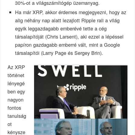
30%-ot a világszámítógép üzemanyag.
Ha már XRP, akkor érdemes megjegyezni, hogy az
alig néhány nap alatt lezajlott Ripple rali a világ
egyik leggazdagabb emberévé tette a cég
társalapítóját (Chris Larsent), aki ezzel a lépéssel
papíron gazdagabb emberré vált, mint a Google
társalapítói (Larry Page és Sergey Brin).
Az XRP
történet
lényegé
ben egy
nagyon
fontos
tanulság
ot
kénysze