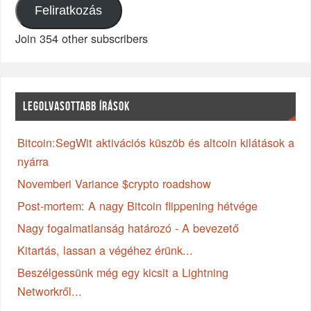
Feliratkozás
Join 354 other subscribers
LEGOLVASOTTABB ÍRÁSOK
Bitcoin:SegWit aktivációs küszöb és altcoin kilátások a
nyárra
Novemberi Variance $crypto roadshow
Post-mortem: A nagy Bitcoin flippening hétvége
Nagy fogalmatlanság határozó - A bevezető
Kitartás, lassan a végéhez érünk...
Beszélgessünk még egy kicsit a Lightning
Networkről...