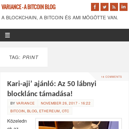
VARIANCE - A BITCOIN BLOG
A BLOCKCHAIN, A BITCOIN ÉS AMI MÖGÖTTE VAN.
TAG:
PRINT
18 COMMENTS
Kari-aji’ ajánló: Az 50 lábnyi
blocklánc támadása!
BY
VARIANCE
NOVEMBER 26, 2017 - 16:22
BITCOIN
,
BLOG
,
ETHEREUM
,
OTC
Közeledn
ek az