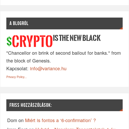
A BLOGRÓL
IS THE NEW BLACK
CRYPTO
$
"Chancellor on brink of second bailout for banks." from
the block of Genesis.
Kapcsolat:
info@variance.hu
Privacy Policy...
FRISS HOZZÁSZÓLÁSOK:
Dom
on
Miért is fontos a ‘6-confirmation’ ?