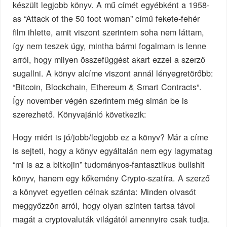
készült legjobb könyv. A mű címét egyébként a 1958-
as “Attack of the 50 foot woman” című fekete-fehér
film ihlette, amit viszont szerintem soha nem láttam,
így nem teszek úgy, mintha bármi fogalmam is lenne
arról, hogy milyen összefüggést akart ezzel a szerző
sugallni. A könyv alcíme viszont annál lényegretörőbb:
“Bitcoin, Blockchain, Ethereum & Smart Contracts”.
Így november végén szerintem még simán be is
szerezhető. Könyvajánló következik:
Hogy miért is jó/jobb/legjobb ez a könyv? Már a címe
is sejteti, hogy a könyv egyáltalán nem egy lagymatag
“mi is az a bitkojin” tudományos-fantasztikus bullshit
könyv, hanem egy kőkemény Crypto-szatíra. A szerző
a könyvet egyetlen célnak szánta: Minden olvasót
meggyőzzön arról, hogy olyan szinten tartsa távol
magát a cryptovaluták világától amennyire csak tudja.