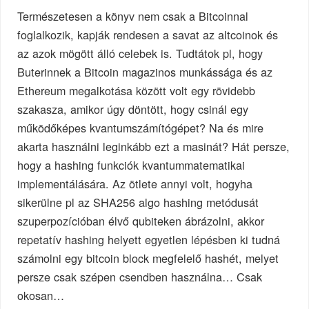
Természetesen a könyv nem csak a Bitcoinnal
foglalkozik, kapják rendesen a savat az altcoinok és
az azok mögött álló celebek is. Tudtátok pl, hogy
Buterinnek a Bitcoin magazinos munkássága és az
Ethereum megalkotása között volt egy rövidebb
szakasza, amikor úgy döntött, hogy csinál egy
működőképes kvantumszámítógépet? Na és mire
akarta használni leginkább ezt a masinát? Hát persze,
hogy a hashing funkciók kvantummatematikai
implementálására. Az ötlete annyi volt, hogyha
sikerülne pl az SHA256 algo hashing metódusát
szuperpozícióban élvő qubiteken ábrázolni, akkor
repetatív hashing helyett egyetlen lépésben ki tudná
számolni egy bitcoin block megfelelő hashét, melyet
persze csak szépen csendben használna… Csak
okosan…