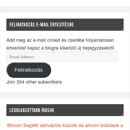
FELIRATKOZÁS E-MAIL ÉRTESÍTÉSRE
Add meg az e-mail címed és cserébe folyamatosan
értesítést kapsz a blogra kikerülő új bejegyzésekről.
Feliratkozás
Join 354 other subscribers
LEGOLVASOTTABB ÍRÁSOK
Bitcoin:SegWit aktivációs küszöb és altcoin kilátások a