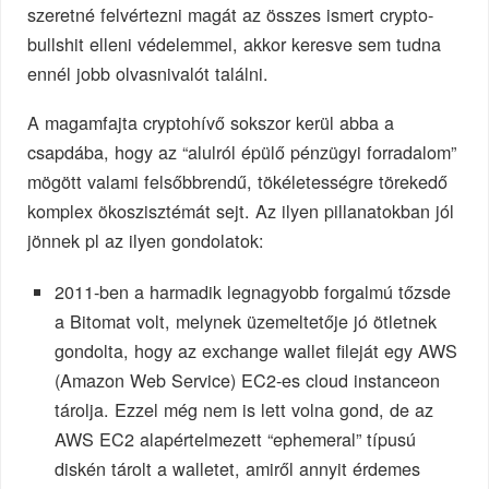
szeretné felvértezni magát az összes ismert crypto-
bullshit elleni védelemmel, akkor keresve sem tudna
ennél jobb olvasnivalót találni.
A magamfajta cryptohívő sokszor kerül abba a
csapdába, hogy az “alulról épülő pénzügyi forradalom”
mögött valami felsőbbrendű, tökéletességre törekedő
komplex ökoszisztémát sejt. Az ilyen pillanatokban jól
jönnek pl az ilyen gondolatok:
2011-ben a harmadik legnagyobb forgalmú tőzsde
a Bitomat volt, melynek üzemeltetője jó ötletnek
gondolta, hogy az exchange wallet fileját egy AWS
(Amazon Web Service) EC2-es cloud instanceon
tárolja. Ezzel még nem is lett volna gond, de az
AWS EC2 alapértelmezett “ephemeral” típusú
diskén tárolt a walletet, amiről annyit érdemes