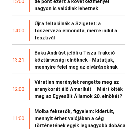
15:00
de pont ezért a következményei
nagyon is valódiak lehetnek
Újra feltalálnák a Szigetet: a
14:00
főszervező elmondta, merre indul a
fesztivál
Baka Andrást jelöli a Tisza-frakció
13:21
köztársasági elnöknek - Mutatjuk,
mennyire felel meg az elvárásoknak
Váratlan merénylet rengette meg az
12:00
aranykorát élő Amerikát – Miért ölték
meg az Egyesült Államok 20. elnökét?
Molba fektetők, figyelem: kiderült,
11:00
mennyit érhet valójában a cég
történetének egyik legnagyobb dobása