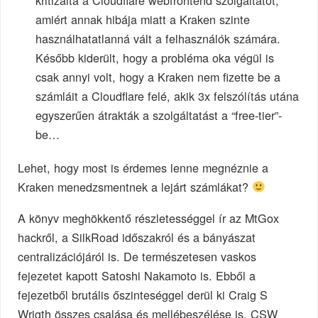
amiért annak hibája miatt a Kraken szinte
használhatatlanná vált a felhasználók számára.
Később kiderült, hogy a probléma oka végül is
csak annyi volt, hogy a Kraken nem fizette be a
számláit a Cloudflare felé, akik 3x felszólítás utána
egyszerűen átrakták a szolgáltatást a “free-tier”-
be…
Lehet, hogy most is érdemes lenne megnéznie a
Kraken menedzsmentnek a lejárt számlákat?
A könyv meghökkentő részletességgel ír az MtGox
hackről, a SilkRoad időszakról és a bányászat
centralizációjáról is. De természetesen vaskos
fejezetet kapott Satoshi Nakamoto is. Ebből a
fejezetből brutális őszinteséggel derül ki Craig S
Wrigth összes csalása és mellébeszélése is. CSW