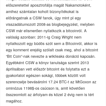
előszeretettel aposztrofálja magát Nakamotoként,
amihez számtalan koholt bizonyítékokat is
előrángatnak a CSW fanok, úgy mint pl egy
visszadátumozott 2008-as blogbejegyzést, melyben
CSW már elismerően nyilatkozik a bitcoinról. A
valóság azonban: 2011-ig Craig Wright nem
nyilatkozott egy büdös szót sem a Bitcoinról, akkor is
egy komment erejéig szólalt csak meg, ahol a bitcoint
“Bit Coin”-nak nevezte a wikileaks donáció kapcsán.
Egyébként CSW a könyv tanulsága szerint 2013
áprilisában vett először bitcoint és folytatta ezt a
gyakorlatot egészen sokági, többek között volt
szerencséje bevásárolni 17.24 BTC-t az MtGoxon az
ominózus 1198$-os csúcson is, amit követően
összeomlott az árfolyam és közel 2 évig nem is tért
magához.