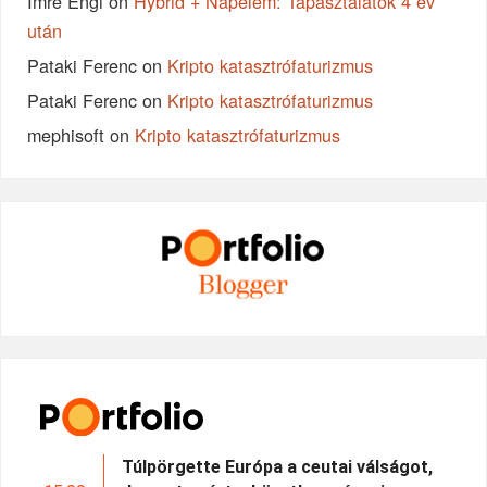
Imre Engi
on
Hybrid + Napelem: Tapasztalatok 4 év
után
Pataki Ferenc
on
Kripto katasztrófaturizmus
Pataki Ferenc
on
Kripto katasztrófaturizmus
mephisoft
on
Kripto katasztrófaturizmus
Túlpörgette Európa a ceutai válságot,