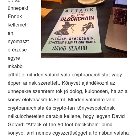
ünnepek!
Ennek
kellemetl
en
nyomaszt
ó érzése
egyre
inkább
crithit-el minden valami való cryptoanarchistát vagy
éppen annak szeretteit. Könyvet ajándékozni az
ünnepekre szerintem tök jó dolog, különösen, ha az a
könyv elolvasásra is kerül. Minden valamire való
cryptoanarchista és crypto-fan könyvespolcának
nélkülözhetetlen darabja kellene, hogy legyen David
Gerard: “Attack of the 50 foot blockchain” című
könyve, ami nemes egyszerűséggel a témában valaha