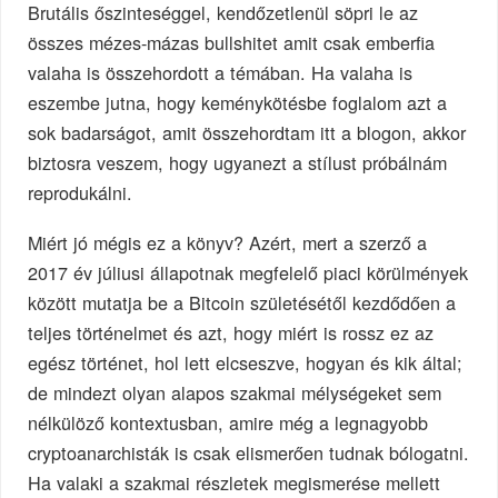
Brutális őszinteséggel, kendőzetlenül söpri le az
összes mézes-mázas bullshitet amit csak emberfia
valaha is összehordott a témában. Ha valaha is
eszembe jutna, hogy keménykötésbe foglalom azt a
sok badarságot, amit összehordtam itt a blogon, akkor
biztosra veszem, hogy ugyanezt a stílust próbálnám
reprodukálni.
Miért jó mégis ez a könyv? Azért, mert a szerző a
2017 év júliusi állapotnak megfelelő piaci körülmények
között mutatja be a Bitcoin születésétől kezdődően a
teljes történelmet és azt, hogy miért is rossz ez az
egész történet, hol lett elcseszve, hogyan és kik által;
de mindezt olyan alapos szakmai mélységeket sem
nélkülöző kontextusban, amire még a legnagyobb
cryptoanarchisták is csak elismerően tudnak bólogatni.
Ha valaki a szakmai részletek megismerése mellett