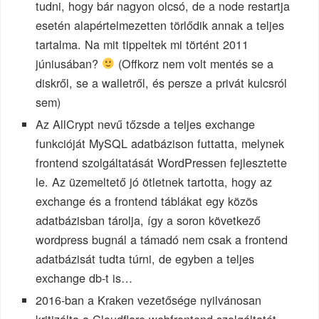
tudni, hogy bár nagyon olcsó, de a node restartja
esetén alapértelmezetten törlődik annak a teljes
tartalma. Na mit tippeltek mi történt 2011
júniusában?
(Offkorz nem volt mentés se a
diskről, se a walletről, és persze a privát kulcsról
sem)
Az AllCrypt nevű tőzsde a teljes exchange
funkcióját MySQL adatbázison futtatta, melynek
frontend szolgáltatását WordPressen fejlesztette
le. Az üzemeltető jó ötletnek tartotta, hogy az
exchange és a frontend táblákat egy közös
adatbázisban tárolja, így a soron következő
wordpress bugnál a támadó nem csak a frontend
adatbázisát tudta túrni, de egyben a teljes
exchange db-t is…
2016-ban a Kraken vezetősége nyilvánosan
kritizálta a Cloudflare webfrontend szolgáltatót,