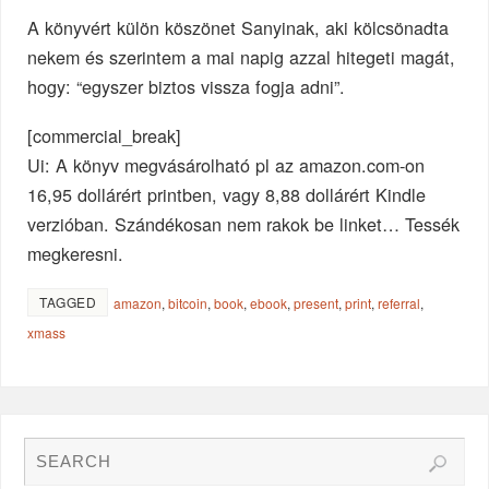
A könyvért külön köszönet Sanyinak, aki kölcsönadta
nekem és szerintem a mai napig azzal hitegeti magát,
hogy: “egyszer biztos vissza fogja adni”.
[commercial_break]
Ui: A könyv megvásárolható pl az amazon.com-on
16,95 dollárért printben, vagy 8,88 dollárért Kindle
verzióban. Szándékosan nem rakok be linket… Tessék
megkeresni.
TAGGED
amazon
,
bitcoin
,
book
,
ebook
,
present
,
print
,
referral
,
xmass