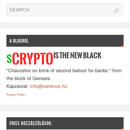
A BLOGRÓL
IS THE NEW BLACK
CRYPTO
$
"Chancellor on brink of second bailout for banks." from
the block of Genesis.
Kapcsolat:
info@variance.hu
Privacy Policy...
FRISS HOZZÁSZÓLÁSOK: