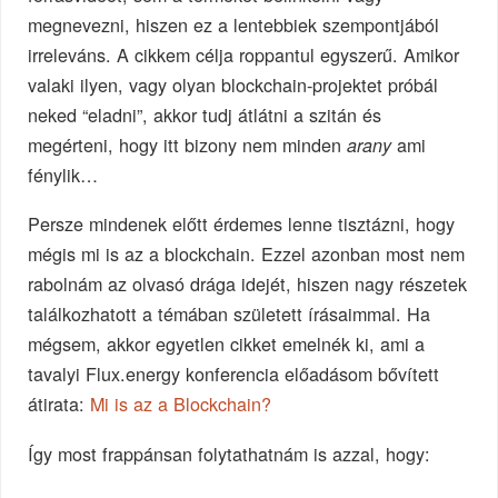
megnevezni, hiszen ez a lentebbiek szempontjából
irreleváns. A cikkem célja roppantul egyszerű. Amikor
valaki ilyen, vagy olyan blockchain-projektet próbál
neked “eladni”, akkor tudj átlátni a szitán és
megérteni, hogy itt bizony nem minden
ami
arany
fénylik…
Persze mindenek előtt érdemes lenne tisztázni, hogy
mégis mi is az a blockchain. Ezzel azonban most nem
rabolnám az olvasó drága idejét, hiszen nagy részetek
találkozhatott a témában született írásaimmal. Ha
mégsem, akkor egyetlen cikket emelnék ki, ami a
tavalyi Flux.energy konferencia előadásom bővített
átirata:
Mi is az a Blockchain?
Így most frappánsan folytathatnám is azzal, hogy: