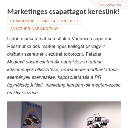
NO COMMENTS
Marketinges csapattagot keresünk!
BY
VARIANCE
JUNE 14, 2019 - 18:01
ANYOTHER
,
VARIANCEHUB
Újabb munkatársat keresünk a Variance csapatába.
Részmunkaidős marketinges kollégát (
2 vagy 4
) szeretnénk ezúttal toborozni. Feladat:
órában
Meglévő social csatornák naprakészen tartása,
közlemények elkészítése, newsfeeder rendbentartása,
események szervezése, kapcsolattartás a PR
ügynökségünkkel, marketing kampányok megtervezése
és kivitelezése.