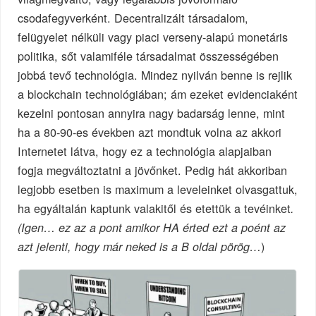
csodafegyverként. Decentralizált társadalom,
felügyelet nélküli vagy piaci verseny-alapú monetáris
politika, sőt valamiféle társadalmat összességében
jobbá tevő technológia. Mindez nyilván benne is rejlik
a blockchain technológiában; ám ezeket evidenciaként
kezelni pontosan annyira nagy badarság lenne, mint
ha a 80-90-es években azt mondtuk volna az akkori
Internetet látva, hogy ez a technológia alapjaiban
fogja megváltoztatni a jövőnket. Pedig hát akkoriban
legjobb esetben is maximum a leveleinket olvasgattuk,
ha egyáltalán kaptunk valakitől és etettük a tevéinket
.
(Igen… ez az a pont amikor HA érted ezt a poént az
)
azt jelenti, hogy már neked is a B oldal pörög…