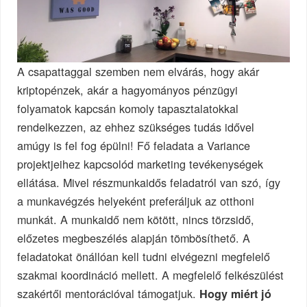
A csapattaggal szemben nem elvárás, hogy akár
kriptopénzek, akár a hagyományos pénzügyi
folyamatok kapcsán komoly tapasztalatokkal
rendelkezzen, az ehhez szükséges tudás idővel
amúgy is fel fog épülni! Fő feladata a Variance
projektjeihez kapcsolód marketing tevékenységek
ellátása. Mivel részmunkaidős feladatról van szó, így
a munkavégzés helyeként preferáljuk az otthoni
munkát. A munkaidő nem kötött, nincs törzsidő,
előzetes megbeszélés alapján tömbösíthető. A
feladatokat önállóan kell tudni elvégezni megfelelő
szakmai koordináció mellett. A megfelelő felkészülést
szakértői mentorációval támogatjuk.
Hogy miért jó