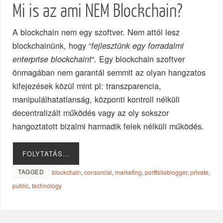
Mi is az ami NEM Blockchain?
A blockchain nem egy szoftver. Nem attól lesz
blockchainünk, hogy “
fejlesztünk egy forradalmi
“. Egy blockchain szoftver
enterprise blockchaint
önmagában nem garantál semmit az olyan hangzatos
kifejezések közül mint pl: transzparencia,
manipulálhatatlanság, központi kontroll nélküli
decentralizált működés vagy az oly sokszor
hangoztatott bizalmi harmadik felek nélküli működés.
FOLYTATÁS…
TAGGED
blockchain
,
consorcial
,
marketing
,
portfolioblogger
,
private
,
public
,
technology