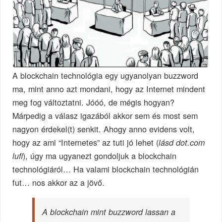
A blockchain technológia egy ugyanolyan buzzword
ma, mint anno azt mondani, hogy az Internet mindent
meg fog változtatni. Jóóó, de mégis hogyan?
Márpedig a válasz igazából akkor sem és most sem
nagyon érdekel(t) senkit. Ahogy anno evidens volt,
hogy az ami “Internetes” az tuti jó lehet (
lásd dot.com
), úgy ma ugyanezt gondoljuk a blockchain
lufi
technológiáról… Ha valami blockchain technológián
fut… nos akkor az a jövő.
A blockchain mint buzzword lassan a