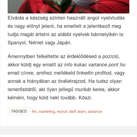
Elvárás a készség szinten használt angol nyelvtudás
és nagy előnyt jelent, ha emellett a jelentkező meg
tudja magát értetni az alábbi nyelvek bármelyikén is:
Spanyol, Német vagy Japán.
Amennyiben felkeltette az érdeklődésed a pozíció,
akkor küldj egy emailt az
info kukac variance pont hu
email címre, amihez mellékeld linkedin profilod, vagy
annak a hiányában az önéletrajzod. Ha tudsz olyan
ismerősödről, aki ilyen jellegű munkát keres, akkor
kérném, hogy küld neki tovább. Köszi.
TAGGED
lfm
,
marketing
,
recruit
,
staff
,
team
,
variance