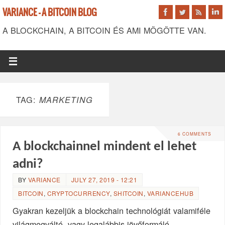
VARIANCE - A BITCOIN BLOG
A BLOCKCHAIN, A BITCOIN ÉS AMI MÖGÖTTE VAN.
TAG:
MARKETING
6 COMMENTS
A blockchainnel mindent el lehet
adni?
BY
VARIANCE
JULY 27, 2019 - 12:21
BITCOIN
,
CRYPTOCURRENCY
,
SHITCOIN
,
VARIANCEHUB
Gyakran kezeljük a blockchain technológiát valamiféle
világmegváltó, vagy legalábbis jövőformáló