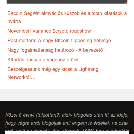
Bitcoin:SegWit aktivációs küszöb és altcoin kilátások a
nyárra
Novemberi Variance $crypto roadshow
Post-mortem: A nagy Bitcoin flippening hétvége
Nagy fogalmatlanság határozó - A bevezető
Kitartás, lassan a végéhez érünk...
Beszélgessünk még egy kicsit a Lightning
Networkről...
Közel 6 évnyi (túlzottan?) aktív blogolás után itt az ideje,
hogy végre arról blogoljak ami engem is érdekel, ne csak
arról amit az olvasók látni akarnak.
100%
-ban mindenféle