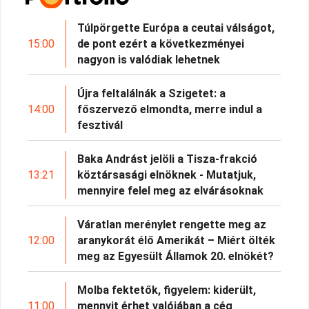
Túlpörgette Európa a ceutai válságot,
15:00
de pont ezért a következményei
nagyon is valódiak lehetnek
Újra feltalálnák a Szigetet: a
14:00
főszervező elmondta, merre indul a
fesztivál
Baka Andrást jelöli a Tisza-frakció
13:21
köztársasági elnöknek - Mutatjuk,
mennyire felel meg az elvárásoknak
Váratlan merénylet rengette meg az
12:00
aranykorát élő Amerikát – Miért ölték
meg az Egyesült Államok 20. elnökét?
Molba fektetők, figyelem: kiderült,
11:00
mennyit érhet valójában a cég