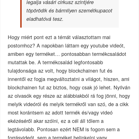
legalja vásári cirkusz szintjére
töpörödik és bármilyen szemétkupacot
eladhatóvá tesz.
Hogy miért pont ezt a témát választottam mai
postomhoz? A napokban láttam egy youtube videót,
amiben egy terméket… pontosabban termékcsaládot
mutattak be. A termékcsalád legfontosabb
tulajdonsága az volt, hogy blockchainen fut és
innentől ez fogja megváltoztatni a világot, hiszen, ami
blockchainen fut az biztos, hogy csak jó lehet. Nyilván
az olvasók egy része az alábbiakból rá fog jönni, hogy
melyik videóról és melyik termékről van szó, de a cikk
most korántsem az adott termék és/vagy videó
ekézéséről akar szólni, ez a cél áll tőlem a
legtávolabb. Pontosan ezért NEM is fogom sem a
forrásvideót, sem a terméket belinkelni vagy