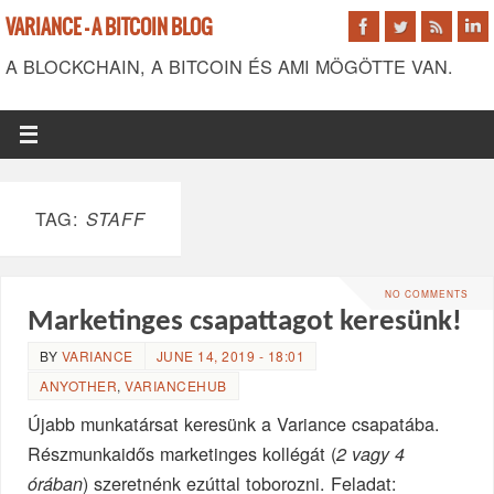
VARIANCE - A BITCOIN BLOG
A BLOCKCHAIN, A BITCOIN ÉS AMI MÖGÖTTE VAN.
TAG:
STAFF
NO COMMENTS
Marketinges csapattagot keresünk!
BY
VARIANCE
JUNE 14, 2019 - 18:01
ANYOTHER
,
VARIANCEHUB
Újabb munkatársat keresünk a Variance csapatába.
Részmunkaidős marketinges kollégát (
2 vagy 4
) szeretnénk ezúttal toborozni. Feladat:
órában