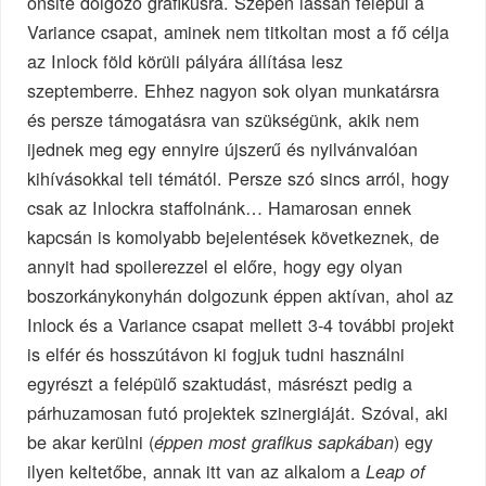
onsite dolgozó grafikusra. Szépen lassan felépül a
Variance csapat, aminek nem titkoltan most a fő célja
az Inlock föld körüli pályára állítása lesz
szeptemberre. Ehhez nagyon sok olyan munkatársra
és persze támogatásra van szükségünk, akik nem
ijednek meg egy ennyire újszerű és nyilvánvalóan
kihívásokkal teli témától. Persze szó sincs arról, hogy
csak az Inlockra staffolnánk… Hamarosan ennek
kapcsán is komolyabb bejelentések következnek, de
annyit had spoilerezzel el előre, hogy egy olyan
boszorkánykonyhán dolgozunk éppen aktívan, ahol az
Inlock és a Variance csapat mellett 3-4 további projekt
is elfér és hosszútávon ki fogjuk tudni használni
egyrészt a felépülő szaktudást, másrészt pedig a
párhuzamosan futó projektek szinergiáját. Szóval, aki
be akar kerülni (
) egy
éppen most grafikus sapkában
ilyen keltetőbe, annak itt van az alkalom a
Leap of