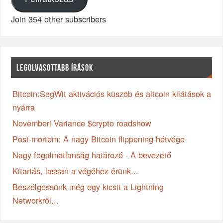
Join 354 other subscribers
LEGOLVASOTTABB ÍRÁSOK
Bitcoin:SegWit aktivációs küszöb és altcoin kilátások a
nyárra
Novemberi Variance $crypto roadshow
Post-mortem: A nagy Bitcoin flippening hétvége
Nagy fogalmatlanság határozó - A bevezető
Kitartás, lassan a végéhez érünk...
Beszélgessünk még egy kicsit a Lightning
Networkről...