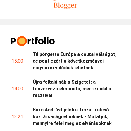
Túlpörgette Európa a ceutai válságot,
15:00
de pont ezért a következményei
nagyon is valódiak lehetnek
Újra feltalálnák a Szigetet: a
14:00
főszervező elmondta, merre indul a
fesztivál
Baka Andrást jelöli a Tisza-frakció
13:21
köztársasági elnöknek - Mutatjuk,
mennyire felel meg az elvárásoknak