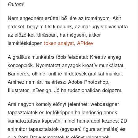
!
Faithre
Nem engedném ezúttal bő lére az irományom. Akit
érdekel, hogy mit is kínálunk, az már úgyis olvashatta
az előző két kiírásban, ha mégsem, akkor
ismétlésképpen
token analyst
,
APIdev
A grafikus munkatárs főbb feladatai: Kreatív anyag
koncepciók. Nyomtatott anyagok kreatív munkálatai.
Bannerek, offline, online hirdetések grafikai munkái.
Amihez nem árt ha értesz: Adobe Photoshop,
Illustrator, inDesign. Jó ha tudsz önállóan dolgozni.
Ami nagyon komoly előnyt jelenthet: webdesigner
tapasztalatok és legfőképpen hajlandóság ennek
kamatoztatása kapcsán; minél hamarabbi kezdés; 2D
animátor tapasztalatok (egyszerű figura animálás) és
pl a CorelDraw ismeretek is előnyt jelentenek.