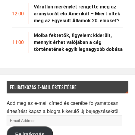
Váratlan merénylet rengette meg az
12:00
aranykorát élő Amerikát – Miért ölték
meg az Egyesült Államok 20. elnökét?
Molba fektetők, figyelem: kiderült,
11:00
mennyit érhet valójában a cég
történetének egyik legnagyobb dobása
FELIRATKOZÁS E-MAIL ÉRTESÍTÉSRE
Add meg az e-mail címed és cserébe folyamatosan
értesítést kapsz a blogra kikerülő új bejegyzésekről.
Feliratkozás