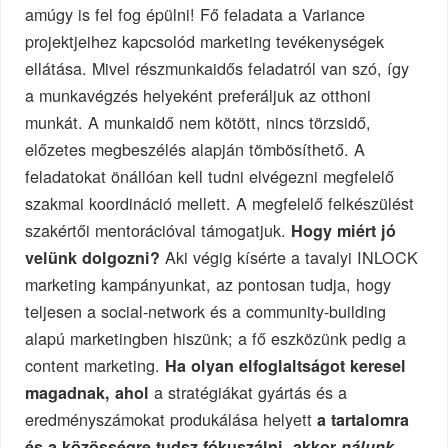
amúgy is fel fog épülni! Fő feladata a Variance
projektjeihez kapcsolód marketing tevékenységek
ellátása. Mivel részmunkaidős feladatról van szó, így
a munkavégzés helyeként preferáljuk az otthoni
munkát. A munkaidő nem kötött, nincs törzsidő,
előzetes megbeszélés alapján tömbösíthető. A
feladatokat önállóan kell tudni elvégezni megfelelő
szakmai koordináció mellett. A megfelelő felkészülést
szakértői mentorációval támogatjuk.
Hogy miért jó
Aki végig kísérte a tavalyi INLOCK
velünk dolgozni?
marketing kampányunkat, az pontosan tudja, hogy
teljesen a social-network és a community-building
alapú marketingben hiszünk; a fő eszközünk pedig a
content marketing.
Ha olyan elfoglaltságot keresel
a stratégiákat gyártás és a
magadnak, ahol
eredményszámokat produkálása helyett
a tartalomra
és a közösségre tudsz fókuszálni, akkor
nálunk