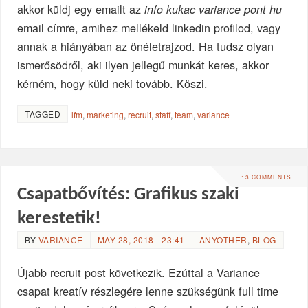
akkor küldj egy emailt az
info kukac variance pont hu
email címre, amihez mellékeld linkedin profilod, vagy
annak a hiányában az önéletrajzod. Ha tudsz olyan
ismerősödről, aki ilyen jellegű munkát keres, akkor
kérném, hogy küld neki tovább. Köszi.
TAGGED
lfm
,
marketing
,
recruit
,
staff
,
team
,
variance
13 COMMENTS
Csapatbővítés: Grafikus szaki
kerestetik!
BY
VARIANCE
MAY 28, 2018 - 23:41
ANYOTHER
,
BLOG
Újabb recruit post következik. Ezúttal a Variance
csapat kreatív részlegére lenne szükségünk full time