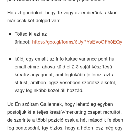
Ha azt gondolod, hogy Te vagy az emberünk, akkor
már csak két dolgod van:
Töltsd ki ezt az
űrlapot:
https://goo.gl/forms/6UyPYaEVoOFh8EQy
1
küldj egy emailt az info kukac variance pont hu
email címre, ahova küld el 2-3 saját készítésű
kreatív anyagodat, ami leginkább jellemzi azt a
stílust, amiben legszívesebben szeretsz alkotni,
vagy leginkább közel áll hozzád.
Ui: Én szóltam Gallennek, hogy lehetőleg egyben
postoljuk ki a teljes kreatív/merketing csapat recruitot,
de szerinte a többi pozíció csak a hét második felében
fog pontosodni, így biztos, hogy a héten lesz még egy