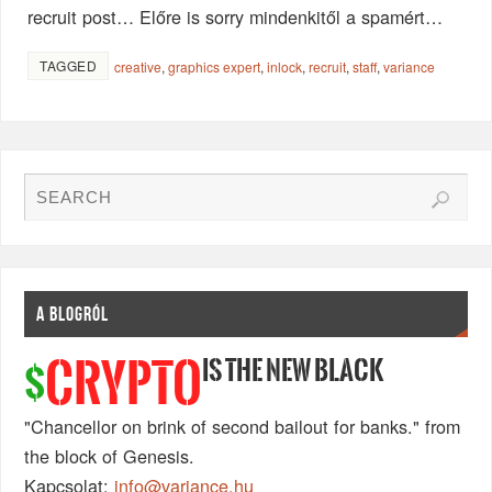
recruit post… Előre is sorry mindenkitől a spamért…
TAGGED
creative
,
graphics expert
,
inlock
,
recruit
,
staff
,
variance
A BLOGRÓL
IS THE NEW BLACK
CRYPTO
$
"Chancellor on brink of second bailout for banks." from
the block of Genesis.
Kapcsolat:
info@variance.hu