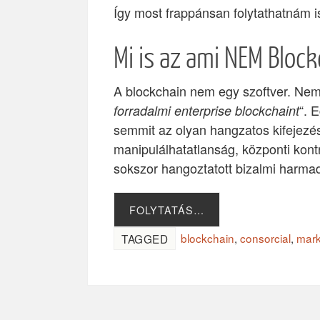
Így most frappánsan folytathatnám i
Mi is az ami NEM Block
A blockchain nem egy szoftver. Nem 
“. 
forradalmi enterprise blockchaint
semmit az olyan hangzatos kifejezés
manipulálhatatlanság, központi kontr
sokszor hangoztatott bizalmi harmad
FOLYTATÁS…
blockchain
,
consorcial
,
mark
TAGGED