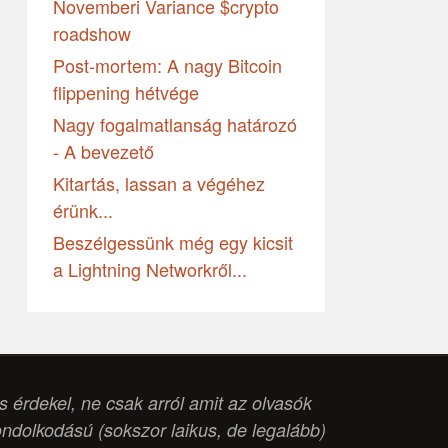
Novemberi Variance $crypto
roadshow
Post-mortem: A nagy Bitcoin
flippening hétvége
Nagy fogalmatlanság határozó
- A bevezető
Kitartás, lassan a végéhez
érünk...
Beszélgessünk még egy kicsit
a Lightning Networkről...
is érdekel, ne csak arról amit az olvasók
ondolkodású (
sokszor laikus, de legalább
)