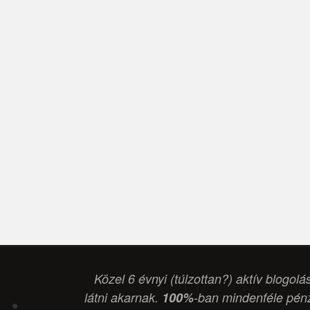
Közel 6 évnyi (túlzottan?) aktív blogolá
látni akarnak.
100%
-ban mindenféle pénz