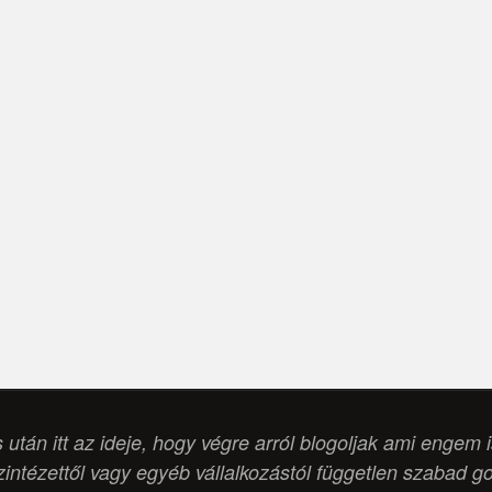
s után itt az ideje, hogy végre arról blogoljak ami engem 
intézettől vagy egyéb vállalkozástól független szabad g