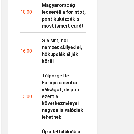
Magyarország
18:00
lecseréli a forintot,
pont kukázzák a
most ismert eurót
S a sírt, hol
nemzet süllyed el,
16:00
hőkupolák állják
körül
Túlpörgette
Európa a ceutai
válságot, de pont
15:00
ezért a
következményei
nagyon is valódiak
lehetnek
Újra feltalálnák a