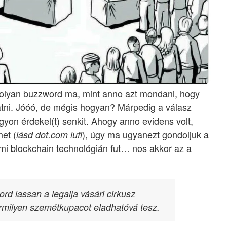
nolyan buzzword ma, mint anno azt mondani, hogy
atni. Jóóó, de mégis hogyan? Márpedig a válasz
yon érdekel(t) senkit. Ahogy anno evidens volt,
het (
), úgy ma ugyanezt gondoljuk a
lásd dot.com lufi
mi blockchain technológián fut… nos akkor az a
rd lassan a legalja vásári cirkusz
ármilyen szemétkupacot eladhatóvá tesz.