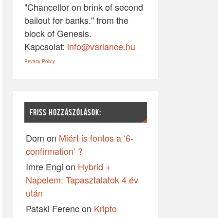
"Chancellor on brink of second
bailout for banks." from the
block of Genesis.
Kapcsolat:
info@variance.hu
Privacy Policy...
FRISS HOZZÁSZÓLÁSOK:
Dom
on
Miért is fontos a ‘6-
confirmation’ ?
Imre Engi
on
Hybrid +
Napelem: Tapasztalatok 4 év
után
Pataki Ferenc
on
Kripto