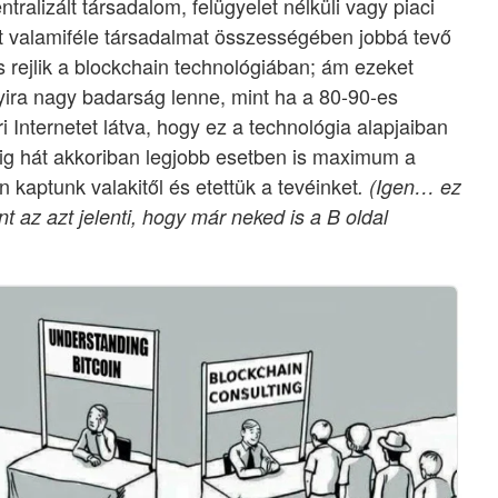
ralizált társadalom, felügyelet nélküli vagy piaci
őt valamiféle társadalmat összességében jobbá tevő
s rejlik a blockchain technológiában; ám ezeket
yira nagy badarság lenne, mint ha a 80-90-es
 Internetet látva, hogy ez a technológia alapjaiban
dig hát akkoriban legjobb esetben is maximum a
n kaptunk valakitől és etettük a tevéinket
.
(Igen… ez
t az azt jelenti, hogy már neked is a B oldal