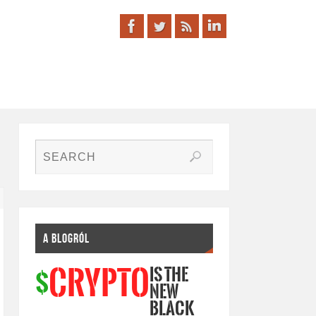
A BLOGRÓL
IS THE
CRYPTO
$
NEW
BLACK