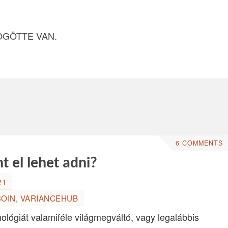
ÖGÖTTE VAN.
6 COMMENTS
t el lehet adni?
21
COIN
,
VARIANCEHUB
ológiát valamiféle világmegváltó, vagy legalábbis