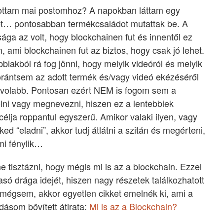
tottam mai postomhoz? A napokban láttam egy
et… pontosabban termékcsaládot mutattak be. A
ága az volt, hogy blockchainen fut és innentől ez
n, ami blockchainen fut az biztos, hogy csak jó lehet.
biakból rá fog jönni, hogy melyik videóról és melyik
orántsem az adott termék és/vagy videó ekézéséről
egtávolabb. Pontosan ezért NEM is fogom sem a
elni vagy megnevezni, hiszen ez a lentebbiek
élja roppantul egyszerű. Amikor valaki ilyen, vagy
ed “eladni”, akkor tudj átlátni a szitán és megérteni,
i fénylik…
 tisztázni, hogy mégis mi is az a blockchain. Ezzel
ó drága idejét, hiszen nagy részetek találkozhatott
 mégsem, akkor egyetlen cikket emelnék ki, ami a
dásom bővített átirata:
Mi is az a Blockchain?