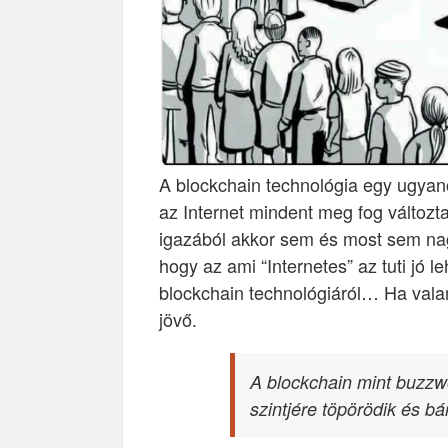
A blockchain technológia egy ugya
az Internet mindent meg fog változt
igazából akkor sem és most sem nag
hogy az ami “Internetes” az tuti jó le
blockchain technológiáról… Ha vala
jövő.
A blockchain mint buzzwo
szintjére töpörödik és b