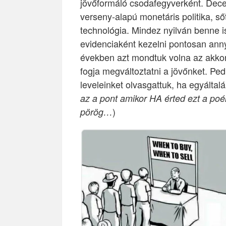
jövőformáló csodafegyverként. Decent
verseny-alapú monetáris politika, s
technológia. Mindez nyilván benne i
evidenciaként kezelni pontosan ann
években azt mondtuk volna az akkori
fogja megváltoztatni a jövőnket. Pe
leveleinket olvasgattuk, ha egyáltalá
az a pont amikor HA érted ezt a poén
)
pörög…