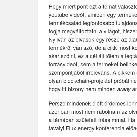
Hogy miért pont ezt a témát válasz
youtube videót, amiben egy termék
termékcsalád legfontosabb tulajdons
fogja megváltoztatni a világot, hisze
Nyilván az olvasók egy része az aláb
termékről van szó, de a cikk most k
akar szólni, ez a cél áll tőlem a l
forrásvideót, sem a terméket belink
szempontjából irreleváns. A cikkem c
olyan blockchain-projektet próbál nek
hogy itt bizony nem minden
am
arany
Persze mindenek előtt érdemes lenne
azonban most nem rabolnám az olvas
a témában született írásaimmal. Ha
tavalyi Flux.energy konferencia előa