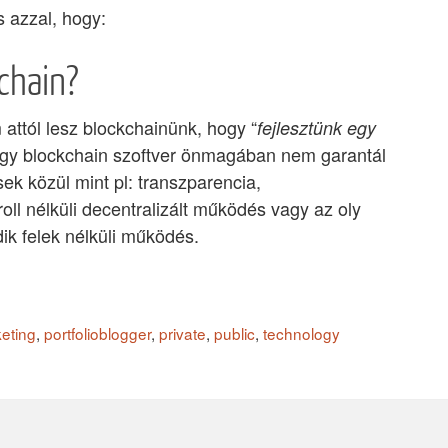
s azzal, hogy:
chain?
attól lesz blockchainünk, hogy “
fejlesztünk egy
Egy blockchain szoftver önmagában nem garantál
ek közül mint pl: transzparencia,
oll nélküli decentralizált működés vagy az oly
ik felek nélküli működés.
eting
,
portfolioblogger
,
private
,
public
,
technology