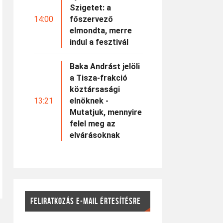
Szigetet: a
14:00
főszervező
elmondta, merre
indul a fesztivál
Baka Andrást jelöli
a Tisza-frakció
köztársasági
13:21
elnöknek -
Mutatjuk, mennyire
felel meg az
elvárásoknak
FELIRATKOZÁS E-MAIL ÉRTESÍTÉSRE