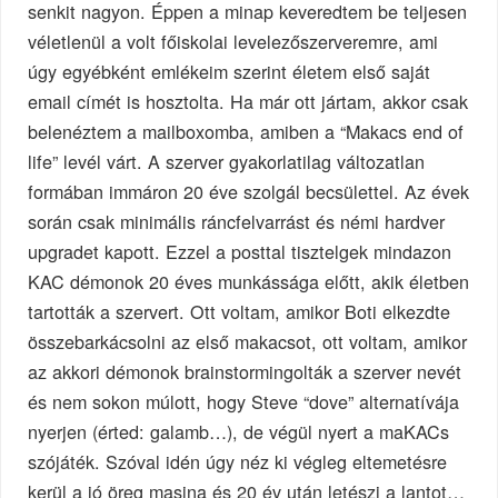
senkit nagyon. Éppen a minap keveredtem be teljesen
véletlenül a volt főiskolai levelezőszerveremre, ami
úgy egyébként emlékeim szerint életem első saját
email címét is hosztolta. Ha már ott jártam, akkor csak
belenéztem a mailboxomba, amiben a “Makacs end of
life” levél várt. A szerver gyakorlatilag változatlan
formában immáron 20 éve szolgál becsülettel. Az évek
során csak minimális ráncfelvarrást és némi hardver
upgradet kapott. Ezzel a posttal tisztelgek mindazon
KAC démonok 20 éves munkássága előtt, akik életben
tartották a szervert. Ott voltam, amikor Boti elkezdte
összebarkácsolni az első makacsot, ott voltam, amikor
az akkori démonok brainstormingolták a szerver nevét
és nem sokon múlott, hogy Steve “dove” alternatívája
nyerjen (érted: galamb…), de végül nyert a maKACs
szójáték. Szóval idén úgy néz ki végleg eltemetésre
kerül a jó öreg masina és 20 év után letészi a lantot…