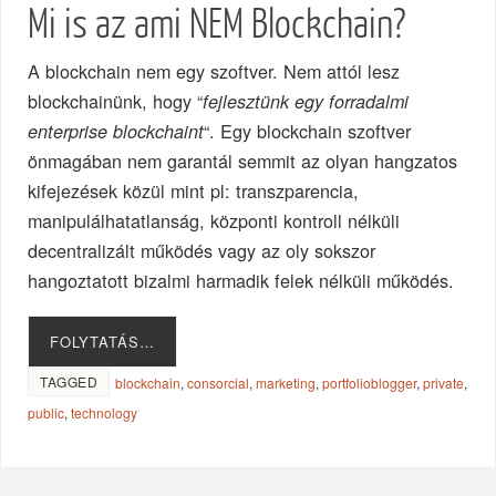
Mi is az ami NEM Blockchain?
A blockchain nem egy szoftver. Nem attól lesz
blockchainünk, hogy “
fejlesztünk egy forradalmi
“. Egy blockchain szoftver
enterprise blockchaint
önmagában nem garantál semmit az olyan hangzatos
kifejezések közül mint pl: transzparencia,
manipulálhatatlanság, központi kontroll nélküli
decentralizált működés vagy az oly sokszor
hangoztatott bizalmi harmadik felek nélküli működés.
FOLYTATÁS…
TAGGED
blockchain
,
consorcial
,
marketing
,
portfolioblogger
,
private
,
public
,
technology