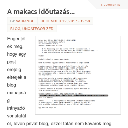
5 COMMENTS
A makacs időutazás…
BY
VARIANCE
DECEMBER 12, 2017 - 19:53
BLOG
,
UNCATEGORIZED
Engedjét
ek meg,
hogy egy
post
erejéig
eltérjek a
blog
manapsá
g
irányadó
vonulatát
ól, lévén privát blog, ezzel talán nem kavarok meg