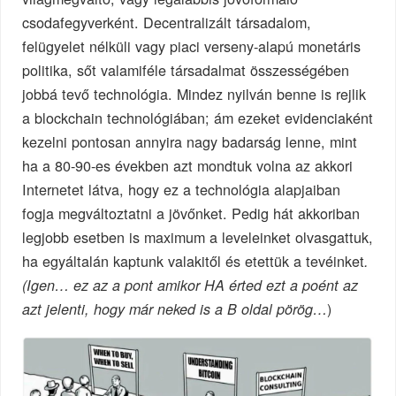
csodafegyverként. Decentralizált társadalom,
felügyelet nélküli vagy piaci verseny-alapú monetáris
politika, sőt valamiféle társadalmat összességében
jobbá tevő technológia. Mindez nyilván benne is rejlik
a blockchain technológiában; ám ezeket evidenciaként
kezelni pontosan annyira nagy badarság lenne, mint
ha a 80-90-es években azt mondtuk volna az akkori
Internetet látva, hogy ez a technológia alapjaiban
fogja megváltoztatni a jövőnket. Pedig hát akkoriban
legjobb esetben is maximum a leveleinket olvasgattuk,
ha egyáltalán kaptunk valakitől és etettük a tevéinket
.
(Igen… ez az a pont amikor HA érted ezt a poént az
)
azt jelenti, hogy már neked is a B oldal pörög…