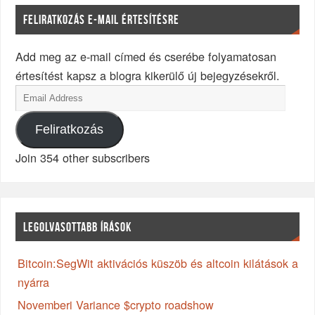
FELIRATKOZÁS E-MAIL ÉRTESÍTÉSRE
Add meg az e-mail címed és cserébe folyamatosan
értesítést kapsz a blogra kikerülő új bejegyzésekről.
Feliratkozás
Join 354 other subscribers
LEGOLVASOTTABB ÍRÁSOK
Bitcoin:SegWit aktivációs küszöb és altcoin kilátások a
nyárra
Novemberi Variance $crypto roadshow