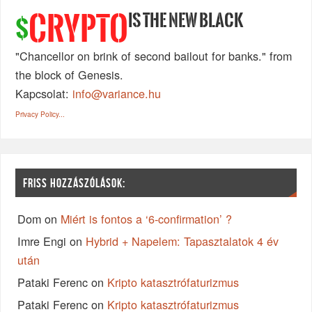
IS THE NEW BLACK
CRYPTO
$
"Chancellor on brink of second bailout for banks." from
the block of Genesis.
Kapcsolat:
info@variance.hu
Privacy Policy...
FRISS HOZZÁSZÓLÁSOK:
Dom
on
Miért is fontos a ‘6-confirmation’ ?
Imre Engi
on
Hybrid + Napelem: Tapasztalatok 4 év
után
Pataki Ferenc
on
Kripto katasztrófaturizmus
Pataki Ferenc
on
Kripto katasztrófaturizmus