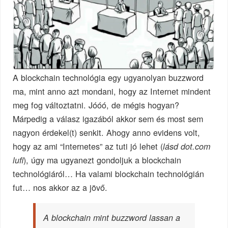
A blockchain technológia egy ugyanolyan buzzword
ma, mint anno azt mondani, hogy az Internet mindent
meg fog változtatni. Jóóó, de mégis hogyan?
Márpedig a válasz igazából akkor sem és most sem
nagyon érdekel(t) senkit. Ahogy anno evidens volt,
hogy az ami “Internetes” az tuti jó lehet (
lásd dot.com
), úgy ma ugyanezt gondoljuk a blockchain
lufi
technológiáról… Ha valami blockchain technológián
fut… nos akkor az a jövő.
A blockchain mint buzzword lassan a