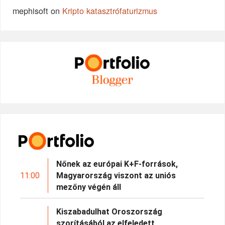
mephisoft
on
Kripto katasztrófaturizmus
Nőnek az európai K+F-források,
11:00
Magyarország viszont az uniós
mezőny végén áll
Kiszabadulhat Oroszország
szorításából az elfeledett