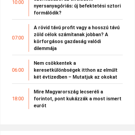
10:00
nyersanyagóriás: új befektetési sztori
formálódik?
A rövid távú profit vagy a hosszú távú
zöld célok számítanak jobban? A
07:00
körforgásos gazdaság valódi
dilemmája
Nem csökkentek a
06:00
keresetkülönbségek itthon az elmúlt
két évtizedben – Mutatjuk az okokat
Mire Magyarország lecseréli a
18:00
forintot, pont kukázzák a most ismert
eurót