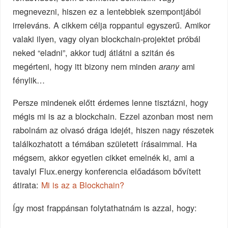
megnevezni, hiszen ez a lentebbiek szempontjából
irreleváns. A cikkem célja roppantul egyszerű. Amikor
valaki ilyen, vagy olyan blockchain-projektet próbál
neked “eladni”, akkor tudj átlátni a szitán és
megérteni, hogy itt bizony nem minden
ami
arany
fénylik…
Persze mindenek előtt érdemes lenne tisztázni, hogy
mégis mi is az a blockchain. Ezzel azonban most nem
rabolnám az olvasó drága idejét, hiszen nagy részetek
találkozhatott a témában született írásaimmal. Ha
mégsem, akkor egyetlen cikket emelnék ki, ami a
tavalyi Flux.energy konferencia előadásom bővített
átirata:
Mi is az a Blockchain?
Így most frappánsan folytathatnám is azzal, hogy: