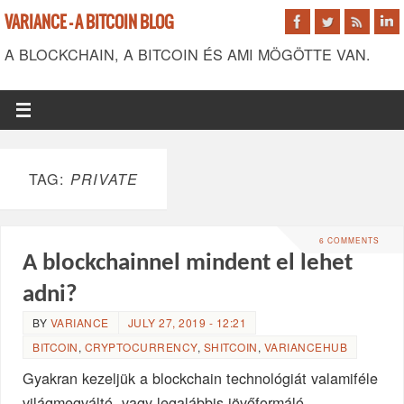
VARIANCE - A BITCOIN BLOG
A BLOCKCHAIN, A BITCOIN ÉS AMI MÖGÖTTE VAN.
TAG:
PRIVATE
6 COMMENTS
A blockchainnel mindent el lehet
adni?
BY
VARIANCE
JULY 27, 2019 - 12:21
BITCOIN
,
CRYPTOCURRENCY
,
SHITCOIN
,
VARIANCEHUB
Gyakran kezeljük a blockchain technológiát valamiféle
világmegváltó, vagy legalábbis jövőformáló