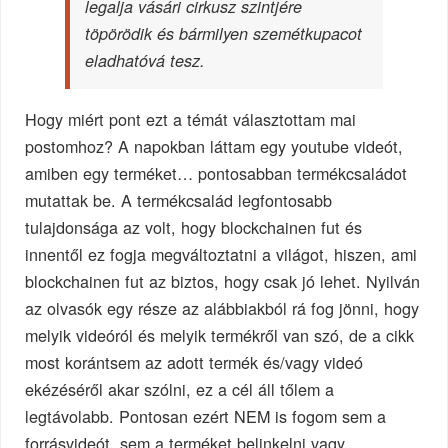
legalja vásári cirkusz szintjére
töpörödik és bármilyen szemétkupacot
eladhatóvá tesz.
Hogy miért pont ezt a témát választottam mai
postomhoz? A napokban láttam egy youtube videót,
amiben egy terméket… pontosabban termékcsaládot
mutattak be. A termékcsalád legfontosabb
tulajdonsága az volt, hogy blockchainen fut és
innentől ez fogja megváltoztatni a világot, hiszen, ami
blockchainen fut az biztos, hogy csak jó lehet. Nyilván
az olvasók egy része az alábbiakból rá fog jönni, hogy
melyik videóról és melyik termékről van szó, de a cikk
most korántsem az adott termék és/vagy videó
ekézéséről akar szólni, ez a cél áll tőlem a
legtávolabb. Pontosan ezért NEM is fogom sem a
forrásvideót, sem a terméket belinkelni vagy