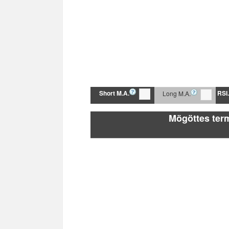
Short M.A.
RSI.
Long M.A.
Mögöttes term