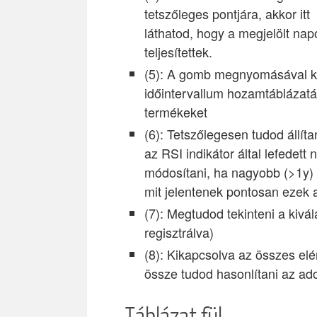
tetszőleges pontjára, akkor itt
láthatod, hogy a megjelölt nap
teljesítettek.
(5): A gomb megnyomásával ki
időintervallum hozamtáblázatá
termékeket
(6): Tetszőlegesen tudod állí
az RSI indikátor által lefedet
módosítani, ha nagyobb (>1y) 
mit jelentenek pontosan ezek a
(7): Megtudod tekinteni a kivá
regisztrálva)
(8): Kikapcsolva az összes el
össze tudod hasonlítani az ado