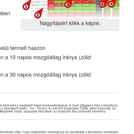
ipben
Nagyításért klikk a képre.
belül termelt haszon
n a 10 napos mozgóátlag iránya (
zöld:
n a 30 napos mozgóátlag iránya (
zöld:
 is elérheted a megfelelő linkek bookmarkolásával. A chart (Diagram) fület a következő
ig a következő linken:
-link-
. Fontos: Az elemző eszközöket CSAK akkor használd, ha
Megfelelő tudás, tapasztalt hiányában az eszközök által produkált eredmény
elemzések célja, hogy megfelelően összegezze és vizualizálja a döntéshez szükséges