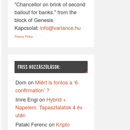
"Chancellor on brink of second
bailout for banks." from the
block of Genesis.
Kapcsolat:
info@variance.hu
Privacy Policy...
FRISS HOZZÁSZÓLÁSOK:
Dom
on
Miért is fontos a ‘6-
confirmation’ ?
Imre Engi
on
Hybrid +
Napelem: Tapasztalatok 4 év
után
Pataki Ferenc
on
Kripto