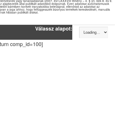
elemzésnek vagy tanácsadásnak (2007. évi CXXXVIII törvény – 4. § (2). bek 8. és 9.
 az alapkezelők által publikált adatokból dolgoznak. Ezen adatokat automatizmusok
mielőtt bármilyen konkrét tranzakcióba belevágnál, ellenőrizd az adatokat az
gvan a joga ahhoz, hogy felfüggesszék bizonyos termékek kereskedését, manuális
nak hibásan publikált árakat.
Válassz alapot:
eturn comp_id=100]