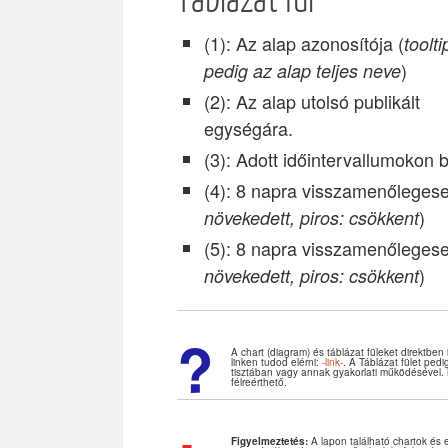
Táblázat fül
(1): Az alap azonosítója (
toolt
)
pedig az alap teljes neve
(2): Az alap utolsó publikált
egységára.
(3): Adott időintervallumokon 
(4): 8 napra visszamenőlegese
)
növekedett, piros: csökkent
(5): 8 napra visszamenőlegese
)
növekedett, piros: csökkent
?
A chart (diagram) és táblázat füleket direktben
linken tudod elérni:
-link-
. A Táblázat fület ped
tisztában vagy annak gyakorlati működésével. 
félreérthető.
Figyelmeztetés:
A lapon található chartok és 