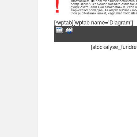
!
információkat, de nem minősülnek befektetési 
pontja szerint). Az oldalon található eszközök
gyűjtik össze, amik akár hibázhatnak is, ezért 
alapkezelőd honlapján. Az alapkezelőknek me
úton publikáljanak árakat, vagy akár módosítsa
[/wptab][wptab name=’Diagram’]
[stockalyse_fundr