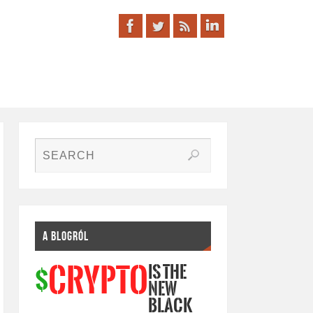
A BLOGRÓL
IS THE
CRYPTO
$
NEW
BLACK