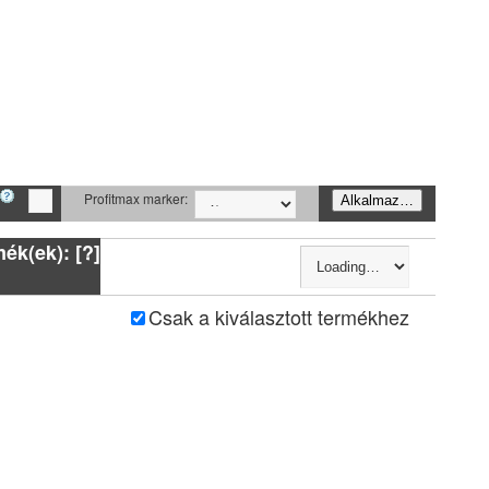
Profitmax marker:
Alkalmaz…
ék(ek): [?]
Csak a kiválasztott termékhez