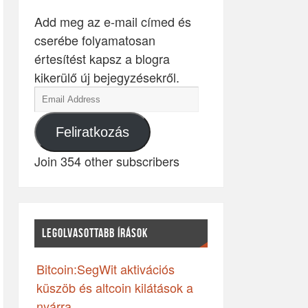
Add meg az e-mail címed és
cserébe folyamatosan
értesítést kapsz a blogra
kikerülő új bejegyzésekről.
Feliratkozás
Join 354 other subscribers
LEGOLVASOTTABB ÍRÁSOK
Bitcoin:SegWit aktivációs
küszöb és altcoin kilátások a
nyárra