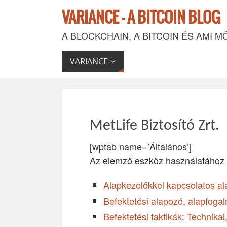
VARIANCE - A BITCOIN BLOG
A BLOCKCHAIN, A BITCOIN ÉS AMI M
VARIANCE
MetLife Biztosító Zrt.
[wptab name=’Általános’]
Az elemző eszköz használatához 
Alapkezelőkkel kapcsolatos al
Befektetési alapozó, alapfogalm
Befektetési taktikák: Technik