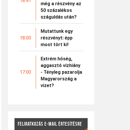
18:41
még a részvény az
50 százalékos
száguldás után?
Mutattunk egy
18:00
részvényt: épp
most tört ki!
Extrém hőség,
aggasztó vízhiány
17:00
- Tényleg pazarolja
Magyarország a
vizet?
FELIRATKOZÁS E-MAIL ÉRTESÍTÉSRE