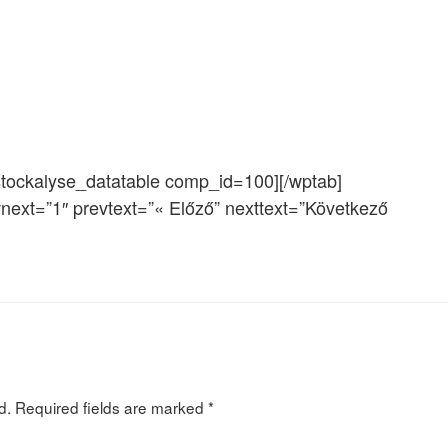
stockalyse_datatable comp_id=100][/wptab]
vnext=”1″ prevtext=”« Előző” nexttext=”Következő
d.
Required fields are marked
*