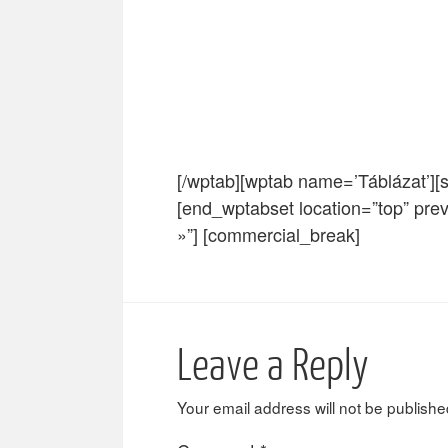
[/wptab][wptab name=’Táblázat’][
[end_wptabset location=”top” pre
»”] [commercial_break]
Leave a Reply
Your email address will not be publishe