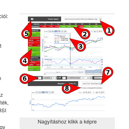
iói:
t
n
az
ték,
RSI
Nagyításhoz klikk a képre
egy