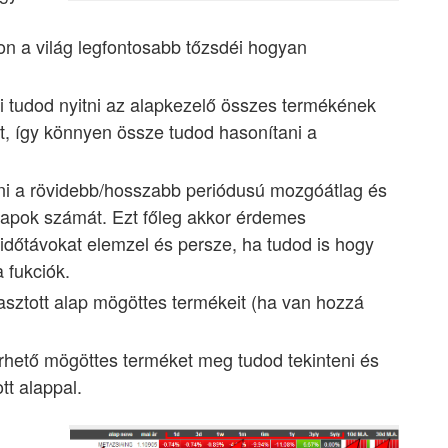
on a világ legfontosabb tőzsdéi hogyan
 tudod nyitni az alapkezelő összes termékének
t, így könnyen össze tudod hasonítani a
tani a rövidebb/hosszabb periódusú mozgóátlag és
t napok számát. Ezt főleg akkor érdemes
időtávokat elemzel és persze, ha tudod is hogy
 fukciók.
lasztott alap mögöttes termékeit (ha van hozzá
érhető mögöttes terméket meg tudod tekinteni és
tt alappal.