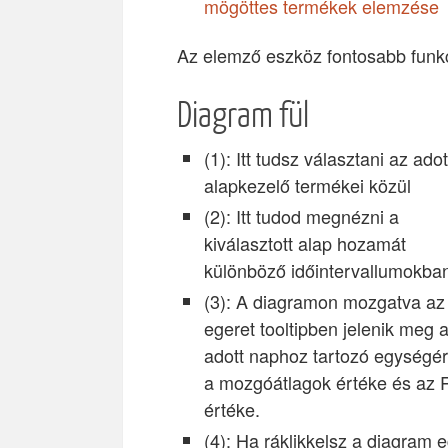
mögöttes termékek elemzése
Az elemző eszköz fontosabb funkc
Diagram fül
(1): Itt tudsz választani az adot
alapkezelő termékei közül
(2): Itt tudod megnézni a
kiválasztott alap hozamát
különböző időintervallumokba
(3): A diagramon mozgatva az
egeret tooltipben jelenik meg 
adott naphoz tartozó egységér
a mozgóátlagok értéke és az 
értéke.
(4): Ha ráklikkelsz a diagram 