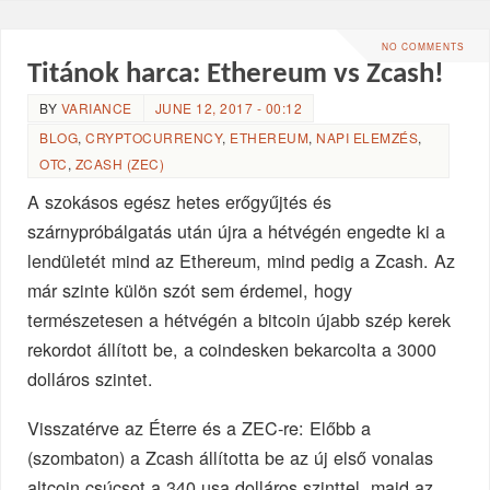
NO COMMENTS
Titánok harca: Ethereum vs Zcash!
BY
VARIANCE
JUNE 12, 2017 - 00:12
BLOG
,
CRYPTOCURRENCY
,
ETHEREUM
,
NAPI ELEMZÉS
,
OTC
,
ZCASH (ZEC)
A szokásos egész hetes erőgyűjtés és
szárnypróbálgatás után újra a hétvégén engedte ki a
lendületét mind az Ethereum, mind pedig a Zcash. Az
már szinte külön szót sem érdemel, hogy
természetesen a hétvégén a bitcoin újabb szép kerek
rekordot állított be, a coindesken bekarcolta a 3000
dolláros szintet.
Visszatérve az Éterre és a ZEC-re: Előbb a
(szombaton) a Zcash állította be az új első vonalas
altcoin csúcsot a 340 usa dolláros szinttel, majd az