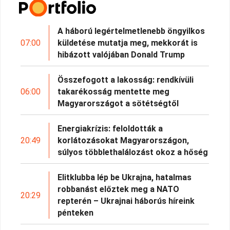
A háború legértelmetlenebb öngyilkos
07:00
küldetése mutatja meg, mekkorát is
hibázott valójában Donald Trump
Összefogott a lakosság: rendkívüli
06:00
takarékosság mentette meg
Magyarországot a sötétségtől
Energiakrízis: feloldották a
20:49
korlátozásokat Magyarországon,
súlyos többlethalálozást okoz a hőség
Elitklubba lép be Ukrajna, hatalmas
robbanást előztek meg a NATO
20:29
repterén – Ukrajnai háborús híreink
pénteken