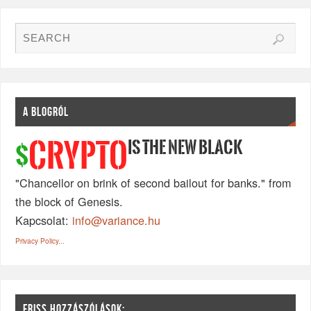
A BLOGRÓL
IS THE NEW BLACK
CRYPTO
$
"Chancellor on brink of second bailout for banks." from
the block of Genesis.
Kapcsolat:
info@variance.hu
Privacy Policy...
FRISS HOZZÁSZÓLÁSOK: