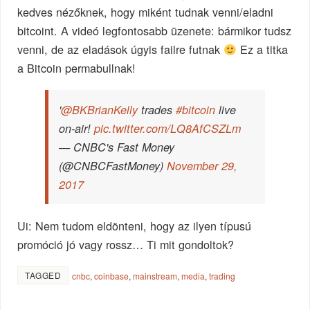
kedves nézőknek, hogy miként tudnak venni/eladni
bitcoint. A videó legfontosabb üzenete: bármikor tudsz
venni, de az eladások úgyis failre futnak
Ez a titka
a Bitcoin permabullnak!
'
@BKBrianKelly
trades
#bitcoin
live
on-air!
pic.twitter.com/LQ8AfCSZLm
— CNBC's Fast Money
(@CNBCFastMoney)
November 29,
2017
Ui: Nem tudom eldönteni, hogy az ilyen típusú
promóció jó vagy rossz… Ti mit gondoltok?
TAGGED
cnbc
,
coinbase
,
mainstream
,
media
,
trading