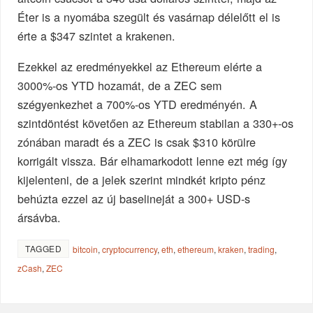
Éter is a nyomába szegült és vasárnap délelőtt el is
érte a $347 szintet a krakenen.
Ezekkel az eredményekkel az Ethereum elérte a
3000%-os YTD hozamát, de a ZEC sem
szégyenkezhet a 700%-os YTD eredményén. A
szintdöntést követően az Ethereum stabilan a 330+-os
zónában maradt és a ZEC is csak $310 körülre
korrigált vissza. Bár elhamarkodott lenne ezt még így
kijelenteni, de a jelek szerint mindkét kripto pénz
behúzta ezzel az új baselineját a 300+ USD-s
ársávba.
TAGGED
bitcoin
,
cryptocurrency
,
eth
,
ethereum
,
kraken
,
trading
,
zCash
,
ZEC