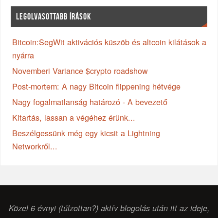
LEGOLVASOTTABB ÍRÁSOK
Bitcoin:SegWit aktivációs küszöb és altcoin kilátások a
nyárra
Novemberi Variance $crypto roadshow
Post-mortem: A nagy Bitcoin flippening hétvége
Nagy fogalmatlanság határozó - A bevezető
Kitartás, lassan a végéhez érünk...
Beszélgessünk még egy kicsit a Lightning
Networkről...
Közel 6 évnyi (túlzottan?) aktív blogolás után itt az ideje,