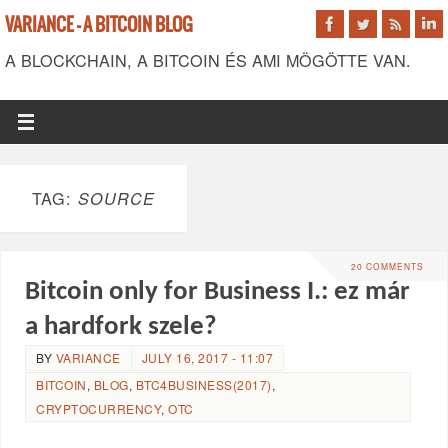
VARIANCE - A BITCOIN BLOG
A BLOCKCHAIN, A BITCOIN ÉS AMI MÖGÖTTE VAN.
TAG:
SOURCE
20 COMMENTS
Bitcoin only for Business I.: ez már
a hardfork szele?
BY
VARIANCE
JULY 16, 2017 - 11:07
BITCOIN
,
BLOG
,
BTC4BUSINESS(2017)
,
CRYPTOCURRENCY
,
OTC