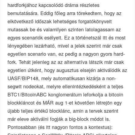
hardforkjához kapcsolódó dráma részletes
bemutatására. Eddig főleg arra törekedtem, hogy az
elkövetkező időszak lehetséges forgatókönyveit
mutassak be és valamilyen szinten latolagassam az
egyes scenariók esélyeit. Ez a történetszál itt és most
lényegében lezárható, mivel a jelek szerint már csak
egyetlen scenario van, ez pedig a nagyon gyors hard-
fork. Tehát jelenleg az az alternatíva látszik már csak
egyetlen útként, hogy augusztus elsején aktiválódik az
UASF/BIP148, mely automatikusan kizárja a non-
segwit nodeokat, melyre ellenintézkedésként a teljes
BTC1/BitcoinABC konglomerátum leforkolja a bitcoin
blockkláncot és MÁR aug 1-et követően létrejön egy
újabb teljes értékű blocklánc, amin a tervek szerint
már eleve aktiválni fogják a big-block módot is.
Pontosabban (és itt nagyon fontos a kontextus):