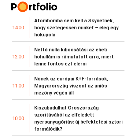
Atombomba sem kell a Skynetnek,
14:00
hogy szétégessen minket – elég egy
hőkupola
Nettó nulla kibocsátás: az eheti
12:00
hőhullám is rámutatott arra, miért
lenne fontos ezt elérni
Nőnek az európai K+F-források,
11:00
Magyarország viszont az uniós
mezőny végén áll
Kiszabadulhat Oroszország
szorításából az elfeledett
10:00
nyersanyagóriás: új befektetési sztori
formálódik?