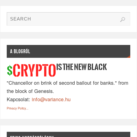
A BLOGRÓL
IS THE NEW BLACK
CRYPTO
$
"Chancellor on brink of second bailout for banks." from
the block of Genesis.
Kapcsolat:
info@variance.hu
Privacy Policy...