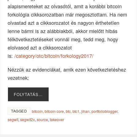
alapismereteket az olvasótól, amit a korábbi bitcoin
forkológia cikksorozatban már megosztottam. Ha nem
olvastad azt a cikksorozatot és nagyon érthetetlen
lenne bármi is az alábbiakból, akkor mielőtt hibás
félkövetkeztetéseket vonnál meg, tedd meg, hogy
elolvasod azt a cikksorozatot
is:
/category/otc/bitcoin/forkology2017/
Nézzük az evidenciákat, amik ezen következtetéshez
vezetnek:
FOLYTATÁS…
TAGGED
bitcoin
,
bitcoin core
,
btc
,
btc1
,
jihan
,
portfolioblogger
,
segwit
,
segwit2x
,
source
,
takeover