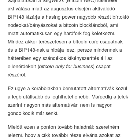
Sajnálatosan a SegWit2x (Bitcoin ABC) sikertelen
aktiválása miatt az augusztus elsején aktiválódó
BIP148 kizárja a hasing power nagyobb részét bírtokló
nodeokat/bányászokat a bitcoin blockláncból, ami
miatt automatikusan egy hardfork fog keletkezni.
Mindez akkor terészetesen a bitcoin core csapatnak
és a BIP148-nak a hibája lesz, persze mindennek a
hátterében egy szándékos kikényszerítés áll az
ellenérdekelt (
) csapat
bitcoin only for business
részéről.
Ez ugye a korábbiakban bemutatott alternatívák közül
a legbrutálisabb és leghihetetlenebb. Márpedig a jelek
szerint nagyon más alternatíván nem is nagyon
gondolkodik már senki.
Mielőtt ezen a ponton tovább haladnál: szeretném
jelezni, hogy a cikk további része elvárja azokat az