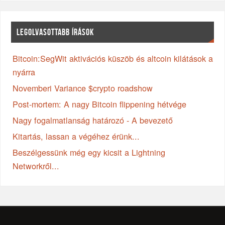
LEGOLVASOTTABB ÍRÁSOK
Bitcoin:SegWit aktivációs küszöb és altcoin kilátások a
nyárra
Novemberi Variance $crypto roadshow
Post-mortem: A nagy Bitcoin flippening hétvége
Nagy fogalmatlanság határozó - A bevezető
Kitartás, lassan a végéhez érünk...
Beszélgessünk még egy kicsit a Lightning
Networkről...