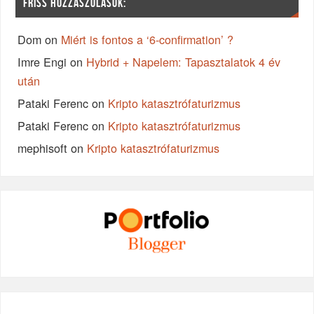
FRISS HOZZÁSZÓLÁSOK:
Dom
on
Miért is fontos a ‘6-confirmation’ ?
Imre Engi
on
Hybrid + Napelem: Tapasztalatok 4 év
után
Pataki Ferenc
on
Kripto katasztrófaturizmus
Pataki Ferenc
on
Kripto katasztrófaturizmus
mephisoft
on
Kripto katasztrófaturizmus